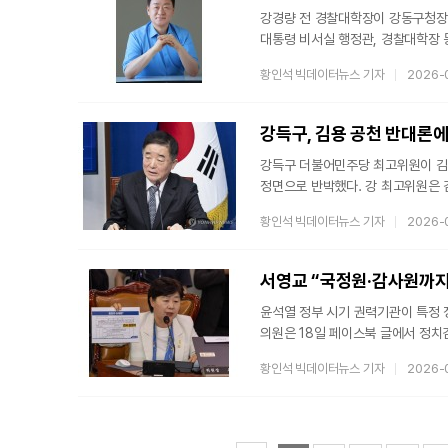
강경량 전 경찰대학장이 강동구청장 
대통령 비서실 행정관, 경찰대학장 등
발전을 위해 준비된 것"이라고 밝혔다
황인석 빅데이터뉴스 기자
2026-
삶의 터전"이라고 강조했다.3대 벨
도시정비 정보·컨설팅 센터를 신설
일자리 벨트는 강동산업단지 내 피지
강득구, 김용 공천 반대론에
강득구 더불어민주당 최고위원이 김
정면으로 반박했다. 강 최고위원은 
주장에 동의할 수 없다며, 정치가 책
황인석 빅데이터뉴스 기자
2026-
최고위원은 이날 페이스북을 통해 
당사자에게 무죄를 먼저 입증하라고
주장했다. 그러면서 김 전 부원장의
서영교 “국정원·감사원까지
했다
윤석열 정부 시기 권력기관이 특정
의원은 18일 페이스북 글에서 정
위한 흐름에 결합됐다고 주장했다.
황인석 빅데이터뉴스 기자
2026-
국정조사 과정을 통해 윤석열 정권
그는 정치검찰의 민낯이 만천하에 
움직인 구조적 문제라고 주장했다.그