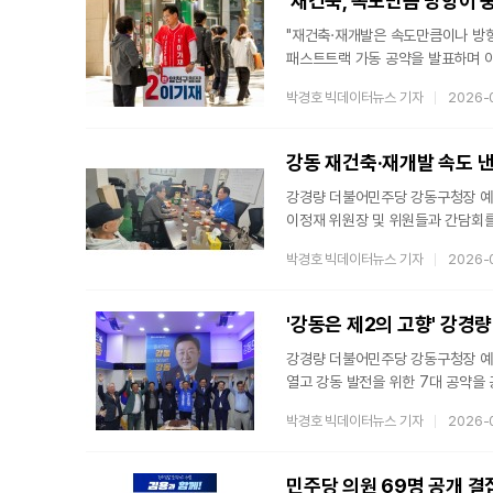
"재건축·재개발은 속도만큼이나 방향
패스트트랙 가동 공약을 발표하며 이
재건축 속도를 2년 앞당긴 것, 목동
박경호 빅데이터뉴스 기자
2026-
사업으로 8만9천 호 주택공급 기반 
없이 목동 그린웨이 조성으로 매듭
확대했다.이를 발판으로 원스톱 행정
강동 재건축·재개발 속도 낸
강경량 더불어민주당 강동구청장 예
이정재 위원장 및 위원들과 간담회를
실효성을 높이기 위해 현장과 직접 
박경호 빅데이터뉴스 기자
2026-
구청의 적극적인 행정 지원이 꼭 필
공통적으로 요청했다.강 예비후보는 
"속도와 공정성을 한꺼번에 실현하는
'강동은 제2의 고향' 강경
강경량 더불어민주당 강동구청장 예
열고 강동 발전을 위한 7대 공약을
박주민 국회의원, 김성태 대한노인회
박경호 빅데이터뉴스 기자
2026-
참석해 성황을 이뤘다.고교 시절 친
인물"이라며 "오랜 친구들 모두 인
것"이라고 축사했다.이해식 의원은 
민주당 의원 69명 공개 결집