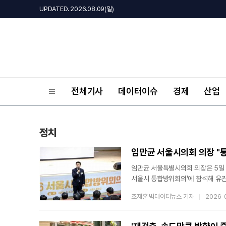
UPDATED. 2026.08.09(일)
전체기사
데이터이슈
경제
산업
정치
임만균 서울시의회 의장 "통
임만균 서울특별시의회 의장은 5일 
서울시 통합방위회의'에 참석해 유
서울시의회, 소방, 군·경의 협업 체
조재훈 빅데이터뉴스 기자
2026-
국가정보원과 수도방위사령부의 발표를
로봇 등 전시 장비 시연도 참관했다.
정교하고 신속한 대응력을 갖추게 될