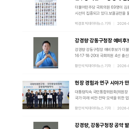
더불어민주당 국회의원 69명이 김
시선이 집중되고 있다.보궐공천을 
사례로 꼽힌다. 김 부원장을 중심으
박경호 빅데이터뉴스 기자
2026-
이번 움직임은 개인 지지를 넘어서는
공감대가 바탕에 있다는 분석이다. 
시각도 제기된다.과거 체포동의안 정
강경량 강동구청장 예비후보,
강경량 강동구청장 예비후보가 더불
16·17·18·20대 국회의원 4선
외교통일위원장을 맡으며 외교·안보
황인석 빅데이터뉴스 기자
2026-
계산이 아닌 깊은 신뢰와 인연에 기
공식 등록한 뒤 4월 25일 오후 
이해식·박주민 국회의원, 배기성 작
현장 경험과 연구 시야가 
예정이다.강
대통령직속 국민통합위원회(위원장 이
국가 미래 비전·전략 모색을 위한 
국민통합 협력의 새로운 전환점이 될
황인석 빅데이터뉴스 기자
2026-
정책 제안, 홍보 협력 등 다방면에
협업은 국민통합 정책의 실효성을 
국회미래연구원의 연구 역량을 잘 결
강경량, 강동구청장 공약 발표