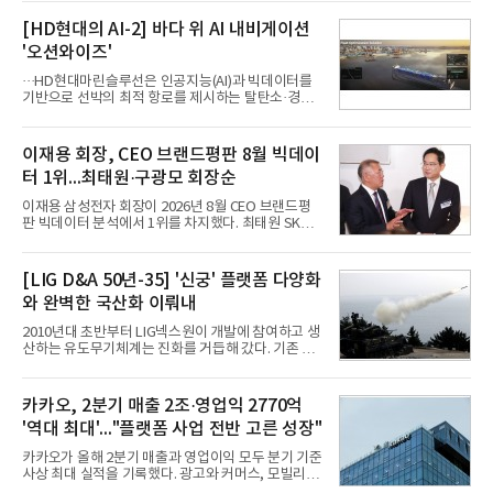
행 등으로 적용 범위를 넓혀 AI를 새로운 톡비즈 성장
축으로 만들겠다는 구상이다.정신아 카카오 대표는 6
[HD현대의 AI-2] 바다 위 AI 내비게이션
일 열린 2분기 실적 발표 컨퍼런스콜에서 "AI는 톡비
'오션와이즈'
즈 성장 재점화의 핵심이자 주요 매출원으로 자리 잡
을 것"이라며 이같은 AI 사업 전략을 공개했다. 카카
···HD현대마린슬루선은 인공지능(AI)과 빅데이터를
오는 이날 함께 발표한 2분기 연결 매출이 전년 동기
기반으로 선박의 최적 항로를 제시하는 탈탄소·경제
대비 9% 증가한 2조985억원, 영업이익은 36% 늘어
운항 솔루션 ‘오션와이즈’를 운영하고 있다. 별도의
난 2770억원이라고 밝혔다. 매출과 영업이익 모두 분
장비 설치 없이 일고리즘 만으로 선박의 탄소 배출량
기 기준 역대 최대치다. 카카오는 플랫폼 부문 매출이
을 모니터링 및 예측하며, 연료 소비를 최소화하는 운
이재용 회장, CEO 브랜드평판 8월 빅데이
17% 증가하
항 가이드라인을 제공한다.오션와이즈의 핵심 기능은
터 1위...최태원·구광모 회장순
CI(탄소집약도지수) 실시간 관리 예측, 시 기반 최적
항로 추천, 선단 관리 등이다. HD현대오일뱅크와의
이재용 삼성전자 회장이 2026년 8월 CEO 브랜드평
실증에서는 총 13개 구간, 10만6000km 항해를 통해
판 빅데이터 분석에서 1위를 차지했다. 최태원 SK그
평균 5.3%의 연료 질감 효과를 입증했다. 이는 연간 1
룹 회장과 구광모 LG그룹 회장이 뒤를 이었다.6일 한
만t의 연료를 사용하는 선박 1척 기준 약 3억5000만
국기업평판연구소(소장 구창환)는 빅데이터뉴스와
원의 비용 절감에 해당한다.주목할 점은 오션와이즈
함께 60명의 CEO 브랜드를 대상으로 2026년 7월 6
[LIG D&A 50년-35] '신궁' 플랫폼 다양화
의 핵심
일부터 8월 6일까지 수집된 소비자 빅데이터
와 완벽한 국산화 이뤄내
7,395,735건을 분석한 결과, 삼성 이재용 회장이 브
랜드평판지수 1,984,715를 기록하며 8월 1위에 올랐
2010년대 초반부터 LIG넥스원이 개발에 참여하고 생
다고 밝혔다. 분석에 활용된 빅데이터는 지난 7월
산하는 유도무기체계는 진화를 거듭해 갔다. 기존 무
(14,233,797건) 대비 48.04% 감소한 수치다.8월
기체계에 기반한 새로운 기능이 추가되기도 하고, 활
CEO 브랜드평판 30위 순위는 이재용, 최태원, 정의
용도가 떨어지는 재래식 무기를 새롭게 활용하는 방
선, 구광모, 신동빈, 박현주, 이해진, 정원주, 함영주,
안이 강구됐다. 또 핵심 구성품 국산화를 통해 수출상
카카오, 2분기 매출 2조·영업익 2770억
김승연, 이재현, 강호동, 김범수, 양종
의 제약을 해소하고자 노력했다. 이러한 LIG넥스원의
'역대 최대'..."플랫폼 사업 전반 고른 성장"
신기술 개발 성과가 집약된 무기체계가 바로 휴대용
지대공 유도무기 ‘신궁’이다.신궁은 이미 2009년 수
카카오가 올해 2분기 매출과 영업이익 모두 분기 기준
출을 위한 개량형 멀티런처 개발을 완료함으로써 기
사상 최대 실적을 기록했다. 광고와 커머스, 모빌리
능 다양화와 계열화 가능성을 선보인 바 있었다. 이번
티, 페이 등 플랫폼 사업이 고르게 성장하며 실적을 견