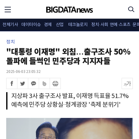
전체기사
데이터이슈
경제
산업
테크놀로지
정치·사회
연예·스포츠
문
정치
"대통령 이재명" 외침…출구조사 50%
돌파에 들썩인 민주당과 지지자들
2025-06-03 23:05:32
지상파 3사 출구조사 발표, 이재명 득표율 51.7%
예측에 민주당 상황실·청계광장 '축제 분위기'