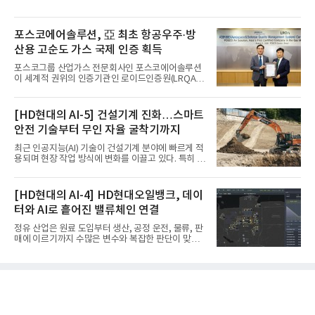
도"
실시
포스코에어솔루션, 亞 최초 항공우주·방
산용 고순도 가스 국제 인증 획득
포스코그룹 산업가스 전문회사인 포스코에어솔루션
이 세계적 권위의 인증기관인 로이드인증원(LRQA)
으로부터 아시아 지역 최초로 항공우주 및 방산용 고
순도 희귀가스 제조 분야 국제공인 인증인 ‘항공우주·
방산 품질경영시스템(AS9100D)’을 획득했다.포스코
[HD현대의 AI-5] 건설기계 진화…스마트
에어솔루션은 6일 서울 포스코센터에서 김대연 포스
안전 기술부터 무인 자율 굴착기까지
코에어솔루션 대표, 이일형 로이드인증원(LRQA) 한
국지사 대표 등이 참석한 가운데 ‘항공우주·방산 품질
최근 인공지능(AI) 기술이 건설기계 분야에 빠르게 적
경영시스템(AS9100D)’ 인증수여식을 가졌다고 밝혔
용되며 현장 작업 방식에 변화를 이끌고 있다. 특히 무
다.포스코에어솔루션이 획득한 AS9100D는 국제 품
인 자율화 기술은 작업 효율을 획기적으로 높이며 스
질경영시스템 표준(ISO 9001)을 기반으로 항공우주
마트 건설 현장 구현을 앞당기고 있다.HD현대사이트
및 방위산업의 엄격한 특수 요구사항을 반영한 글로
솔루션은 최근 스위스 건설 현장에서 무인 자율 굴착
[HD현대의 AI-4] HD현대오일뱅크, 데이
벌 표준이다. 특히 미세
기를 투입했다. 실제 공사를 진행한 것은 처음으로, 건
터와 AI로 흩어진 밸류체인 연결
설장비 자율화 기술의 새로운 이정표를 제시했다.이
번에 투입된 무인 자율 굴착기는 유럽 대형 건설그룹
정유 산업은 원료 도입부터 생산, 공정 운전, 물류, 판
키바그(KIBAG)의 스위스 투겐 지역 건설 프로젝트에
매에 이르기까지 수많은 변수와 복잡한 판단이 맞물
서 깊이 3m, 폭 12m, 길이 1km 규모의 토목 공사를
리는 구조를 갖고 있다. 작은 변화 하나가 전체 수익성
수행할 예정이다. 해당 장비에는 HD건설기계의 22t
과 운영 효율에 직접적인 영향을 미치는 만큼, 데이터
급 굴착기를 기반으로 HD현대사이트솔루션의 스마
를 얼마나 빠르고 정확하게 연결하고 활용하느냐가
트 굴착기 플랫폼
기업경쟁력을 좌우하는 핵심 요소로 떠오르고 있다.
이러한 환경 속에서 HD현대오일뱅크는 인공지능(AI)
을 단순한 업무 자동화 도구로 보지 않고, 정유사의 밸
류체인(Value Chain) 전반을 연결하고 최적화하는 핵