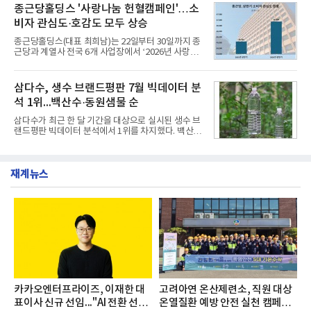
층에서 운영했다고 31일 밝혔다.이번 프로그램은 경
종근당홀딩스 '사랑나눔 헌혈캠페인'…소
서도
영지원부 홍보팀과 2026년 새로이(e)＊가 공동 주관
비자 관심도·호감도 모두 상승
했으며, ▲팀장·부장(7.27), ▲계장·주임(7.28), ▲과
장·차장(7.29), ▲대리(7.30) 등 직급별로 총 4회에 걸
종근당홀딩스(대표 최희남)는 22일부터 30일까지 종
쳐 진행됐다.참고로 새로이(e)는 NH농협캐피탈 MZ
근당과 계열사 전국 6개 사업장에서 ‘2026년 사랑나
세대들로(과장~계장) 구성된 자율 참여조직으로, 조
눔 헌혈캠페인’을 실시했다고 31일 밝혔다.이번 캠페
직문화 혁신과 업무 효율성 향상을 위한 다양한 활동
인은 장마와 폭염, 여름휴가 등으로 헌혈 참여가 줄어
을 추진하며,새로운 변화와 이로운 영향력을 조직전
드는 시기에 안정적 혈액 수급에 기여하고 생명나눔
삼다수, 생수 브랜드평판 7월 빅데이터 분
반에 전파하는 역할
문화를 확산하기 위해 마련됐다.캠페인은 종근당 천
석 1위...백산수·동원샘물 순
안공장을 시작으로 ▲효종연구소 ▲종근당바이오 안
산공장 ▲경보제약 아산본사 ▲종근당건강 당진공장
삼다수가 최근 한 달 기간을 대상으로 실시된 생수 브
▲종근당 본사 등 전국 6개 사업장에서 릴레이 방식
랜드평판 빅데이터 분석에서 1위를 차지했다. 백산수
으로 이어졌다.캠페인 기간에는 임직원의 참여를 독
와 동원샘물이 뒤를 이었다.31일 한국기업평판연구
려하기 위해 헌혈 퀴즈와 행운 복권 등 다양한 이벤트
소(소장 구창환)는 국내 소비자들에게 사랑받는 21개
도 진행했다.종근당홀딩스는 임직원들이 기부한 헌혈
생수 브랜드를 대상으로 지난 6월 30일부터 7월 31일
증을 한국백혈병
재계뉴스
까지 수집된 소비자 빅데이터 3,702,555건을 분석한
결과, 삼다수가 브랜드평판지수 1,594,583을 기록하
며 7월 1위에 올랐다고 밝혔다. 분석에 활용된 빅데이
터는 지난 4월(3,435,836건) 대비 7.76% 증가한 수
치다.연구소에 따르면 7월 생수 브랜드평판 순위는 삼
다수, 백산수, 동원샘물, 스파클, 아이시스, 에비앙,
몽베스트, 크리스탈, 풀무원샘물, 평창수, 지리산수,
진로 석수,
카카오엔터프라이즈, 이재한 대
고려아연 온산제련소, 직원 대상
표이사 신규 선임..."AI 전환 선
온열질환 예방 안전 실천 캠페인