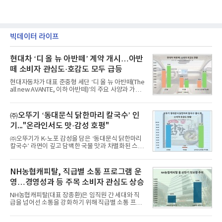
빅데이터 라이프
현대차 ‘디 올 뉴 아반떼’ 계약 개시…아반
떼 소비자 관심도·호감도 모두 급등
현대자동차가 대표 준중형 세단 ‘디 올 뉴 아반떼(The
all new AVANTE, 이하 아반떼)’의 주요 사양과 가격
을 공개하고 5일부터 계약을 시작한다고 밝혔다.아반
떼는 6년 만에 선보이는 8세대 완전변경 모델로, ▲정
교한 선과 면을 중심으로 완성한 파격적인 디자인 ▲
㈜오뚜기 ‘동대문식 닭한마리 칼국수’ 인
과거 중형 세단 수준으로 확대된 차체 제원 ▲글로벌
기..."온라인서도 맛·감성 호평"
최고 수준의 안전성 ▲성능과 효율을 동시에 높인 주
행 완성도 ▲첨단 편의 및 디지털 사양 적용 등을 통해
㈜오뚜기가 K-노포 감성을 담은 ‘동대문식 닭한마리
글로벌 준중형 세단의 새로운 기준을 세웠다.아반떼
칼국수’ 라면이 깊고 담백한 국물 맛과 차별화된 스토
는 가솔린 2.0과 1.6 하이브리드 두 가지 파워트레인
리로 출시 초기부터 높은 인기를 얻고 있다고 4일 밝
과 모던, 프리미엄, 인스퍼레이션 세 가지 트림으로
혔다.‘동대문식 닭한마리 칼국수’는 예상을 뛰어넘는
운영된다.◆ 디자인·공간·안전·성능 전반에서 차급을
소비자 호응에 힘입어 지난 7월 13일 첫 선을 보인 지
NH농협캐피탈, 직급별 소통 프로그램 운
넘
단 18일 만에 누적 판매량 50만 개를 돌파하는 성과를
영…경영성과 등 주목 소비자 관심도 상승
거두었다.이번 신제품은 개발진이 전국의 닭한마리
전문점을 직접 찾아 다니며 최적의 육수 비율을 완성
NH농협캐피탈(대표 장종환)은 임직원 간 세대와 직
했다. 자극적이지 않으면서도 깊은 닭육수에 마늘의
급을 넘어선 소통을 강화하기 위해 직급별 소통 프로
개운한 풍미를 더했으며, 국물이 잘 배어들면서도 쫄
그램'너하(NH)고, 나하(NH)고, NH GO!'를 지난 27일
깃한 식감이 살아있는 칼국수 면발을 정교하게 구현
부터 30일까지 서울 원센티널 NH농협캐피탈타워 22
했다는게 회사측의 설명이다.실제 현장 시식 행사에