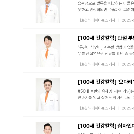
습관성으로 발목을 삐끗하는 이들은 
못하고 만성화되면 수술까지 고려해야
삐끗한 적은 없어 별다른 치료를 하
최효경 빅데이터뉴스 기자
2025-
귀가하던 중 발목을 크게 삐끗하면서
시큰거리는 것 외에는 괜찮았다. 하
동안 크게 고생했다.발목 관절은 경골
[100세 건강칼럼] 관절 부
"등산이 낙인데, 계속할 방법이 없을
무릎 관절염으로 진료를 받던 중 등
지키기 위해 등산을 하지만 복병은 바
최효경 빅데이터뉴스 기자
2025-
지장이 없어 보인다. 실제로 허리가
오르기를 추천한다. 등산은 오르기 
아래를 보면서 주의를 기울이면 척추
[100세 건강칼럼] '오다
#50대 후반의 유혜영 씨(여·가명)
반바지를 입고 싶어도 휘어진 다리 
치고, 요즘 들어 무릎이 자꾸 아픈 
최효경 빅데이터뉴스 기자
2025-
오다리 때문에 그런 걸까요?" 검사
관절염이 없으면 당장 수술할 필요는
말하는 수술은 일명 오다리 교정술이라
[100세 건강칼럼] 십자