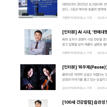
대한민국이 2025년 초고령사회 진
있다. 그동안 복지와 효율의 영역에 
있다. 바로 서동원 ㈜홈플릭스 의장
이병학 빅데이터뉴스 기자
2025-
시니어 레지던스 ‘아우름 레지던스 
이끄는 홈플릭스는 단순한 시행사를 
기업이다. 시니어 자산관리 법인 '
[인터뷰] AI 시대, ‘판
AI와 초저가 경쟁이 시장 전반을 
광고 집행을 넘어 제품이 실제로 팔
브랜드포스가 그 주인공이다. 브랜드
이병학 빅데이터뉴스 기자
2025-
수 있는 전략에 대해 들어봤다.Q. 
알리익스프레스, 테무 같은 초저가 
할인 경쟁을 벌이고 있습니다. 여기
[인터뷰] '파우제(Pause
클래식은 여전히 낯설고 어렵다는 인
감정과 이야기를 품고 있는 낯설지 
(Pause)’의 두 연주자는 오랜 
김수아 빅데이터뉴스 기자
2025-
벗이다. 그들이 다시 함께 무대에 
클래식의 대중화, 그 가능성과 과제
조성진, 임윤찬 같은 세계적인 아
[100세 건강칼럼] 습관성 