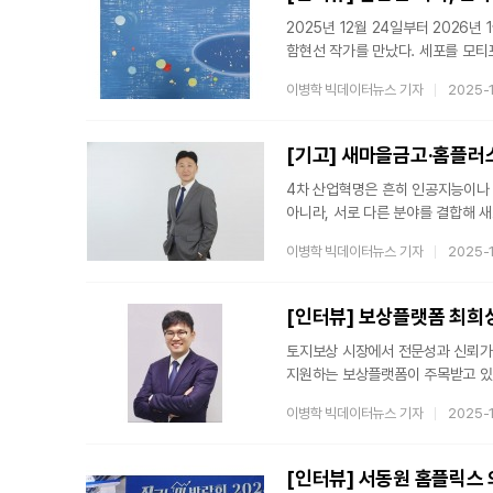
2025년 12월 24일부터 2026년
함현선 작가를 만났다. 세포를 모티
"매일이 새로운 시작"이라는 메시지
이병학 빅데이터뉴스 기자
2025-
이야기를 나눴다.Q. 이번 전시 제목
사멸하고, 동시에 새롭게 생성됩니다.
이번 전시를 통해 매일 주어지는 하
[기고] 새마을금고·홈플러스
4차 산업혁명은 흔히 인공지능이나 
아니라, 서로 다른 분야를 결합해 
최근 새마을금고 중앙회장 선거 과정
이병학 빅데이터뉴스 기자
2025-
금융과 유통, 데이터, 그리고 사회
아닌 지역 상호금융기관인 새마을금
치부하기 전에, 왜 이것이 현실적인 
[인터뷰] 보상플랫폼 최희
토지보상 시장에서 전문성과 신뢰가 
지원하는 보상플랫폼이 주목받고 있다
벤처소득공제)에 대해 자세한 이야기
이병학 빅데이터뉴스 기자
2025-
A. 저희가 가장 강조하는 메시지는 
수령은 끝이 아니라 자산 재편의 시작
전략을 제시하는 것을 최우선 가치로
[인터뷰] 서동원 홈플릭스 