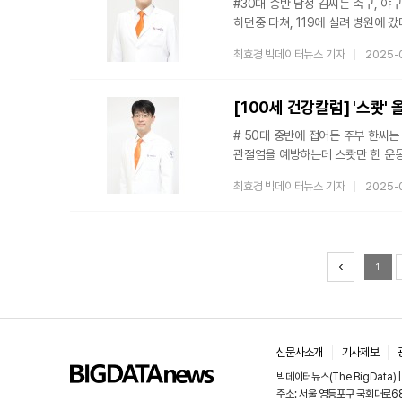
#30대 중반 남성 김씨는 축구, 
하던중 다쳐, 119에 실려 병원에 
십자인대재건술은 크게 내 몸에 있는 
최효경 빅데이터뉴스 기자
2025-
'타가건 수술'로 나뉜다. 먼저 자가
힘줄을 채취해서 많이 사용한다. 채
것이다 보니 거부반응이 없다. 다만
[100세 건강칼럼] '스쾃' 
# 50대 중반에 접어든 주부 한씨는 
관절염을 예방하는데 스쾃만 한 운동
스쾃하고 좋아졌다니 더욱 신뢰가 갔
최효경 빅데이터뉴스 기자
2025-
스쾃 운동도 잘못된 방법이나 개인 
예를 들어 계단이나 산을 오를 때보
크다. △바닥에 편안하게 누웠을 때
1
신문사소개
기사제보
빅데이터뉴스(The BigData)
주소: 서울 영등포구 국회대로68길