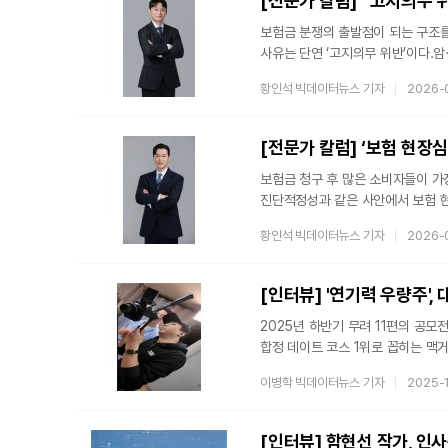
[전문가 칼럼] “고지의무 
가정에서 매년 발생하
보험금 분쟁의 출발점이 되는 구조
사유는 단연 ‘고지의무 위반’이다.
보험사는 과거 진료 이력을 근거로 
황인석 빅데이터뉴스 기자
2026-
소비자는 이를 “계약 당시 내가 잘
들여다보면, 고지의무 위반 판단은 
원수보험사 본사에서 고지의무 위반 
[전문가 칼럼] ‘보험 현장
활동하
보험금 청구 후 많은 소비자들이 가
진단적정성과 같은 사안에서 보험 
보험금 지급 여부를 판단하는 주요 
황인석 빅데이터뉴스 기자
2026-
보험사 입장에서는 보험금 지급 여부
본사에서 현장심사 보고서를 결재하
진행되고 소비자들이 어떤 점을 특히
[인터뷰] '연기력 우량주'
2025년 하반기 무려 11편의 공모
합정 데이트 코스 1위로 꼽히는 맥
겸허히 으스러지는 선>까지, 무대와
이병학 빅데이터뉴스 기자
2025-
촬영장에서 함형준 배우와 함께 작업하
배우’함형준의 진가는 그를 가장 가까
셀수없이 많은 작품을 함께한 '코미