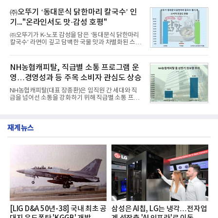
떼는 6년 만에 선보이는 8세대 완전변경 모델로, ▲정
평판 30위 순위는 한국전력공사, 한국가스공사, 한국
교한 선과 면을 중심으로 완성한 파격적인 디자인 ▲
㈜오뚜기 ‘동대문식 닭한마리 칼국수’ 인
수력원자력, 한국석
과거 중형 세단 수준으로 확대된 차체 제원 ▲글로벌
기..."온라인서도 맛·감성 호평"
최고 수준의 안전성 ▲성능과 효율을 동시에 높인 주
행 완성도 ▲첨단 편의 및 디지털 사양 적용 등을 통해
㈜오뚜기가 K-노포 감성을 담은 ‘동대문식 닭한마리
글로벌 준중형 세단의 새로운 기준을 세웠다.아반떼
칼국수’ 라면이 깊고 담백한 국물 맛과 차별화된 스토
는 가솔린 2.0과 1.6 하이브리드 두 가지 파워트레인
리로 출시 초기부터 높은 인기를 얻고 있다고 4일 밝
과 모던, 프리미엄, 인스퍼레이션 세 가지 트림으로
혔다.‘동대문식 닭한마리 칼국수’는 예상을 뛰어넘는
운영된다.◆ 디자인·공간·안전·성능 전반에서 차급을
소비자 호응에 힘입어 지난 7월 13일 첫 선을 보인 지
NH농협캐피탈, 직급별 소통 프로그램 운
넘
단 18일 만에 누적 판매량 50만 개를 돌파하는 성과를
영…경영성과 등 주목 소비자 관심도 상승
거두었다.이번 신제품은 개발진이 전국의 닭한마리
전문점을 직접 찾아 다니며 최적의 육수 비율을 완성
NH농협캐피탈(대표 장종환)은 임직원 간 세대와 직
했다. 자극적이지 않으면서도 깊은 닭육수에 마늘의
급을 넘어선 소통을 강화하기 위해 직급별 소통 프로
개운한 풍미를 더했으며, 국물이 잘 배어들면서도 쫄
그램'너하(NH)고, 나하(NH)고, NH GO!'를 지난 27일
깃한 식감이 살아있는 칼국수 면발을 정교하게 구현
부터 30일까지 서울 원센티널 NH농협캐피탈타워 22
했다는게 회사측의 설명이다.실제 현장 시식 행사에
층에서 운영했다고 31일 밝혔다.이번 프로그램은 경
서도
재계뉴스
영지원부 홍보팀과 2026년 새로이(e)＊가 공동 주관
했으며, ▲팀장·부장(7.27), ▲계장·주임(7.28), ▲과
장·차장(7.29), ▲대리(7.30) 등 직급별로 총 4회에 걸
쳐 진행됐다.참고로 새로이(e)는 NH농협캐피탈 MZ
세대들로(과장~계장) 구성된 자율 참여조직으로, 조
직문화 혁신과 업무 효율성 향상을 위한 다양한 활동
을 추진하며,새로운 변화와 이로운 영향력을 조직전
반에 전파하는 역할
[LIG D&A 50년-38] 국내 최초 공
삼성은 AI칩, LG는 냉각…전자업