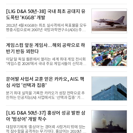
TV와 생활가전 등 전통적인 소비자 시장이 성숙기에
접어든 가운데 삼성전자는 AI 반도체를 중심으로 데
이터센터 생태계 공략을 강화하고 LG전자는 냉각솔
[LIG D&A 50년-38] 국내 최초 공대지 유
루션·전장·로봇 등 기업용 솔루션 사업 확대에 속도를
도폭탄 'KGGB' 개발
내고 있다.9일 업계에 따르면 LG전자는 2분기 생활가
전과 프리미엄 제품 경쟁력에 더해 B2B 사업 확대 효
2012년 4월 KGGB는 최초 실사격에서 목표물을 모두
과로 수익성을 방어한 반면 삼성전자는 디바이스경험
명중시킴으로써 2007년 국방과학연구소(ADD) 주관
(DX) 부문의 TV·생활가전 수익성이 악화됐다. 대신 삼
으로 시작된 KGGB 개발사업에 LIG넥스원은 시제업
성은 AI 메모리 등 반도체 사업을 중심으로 새로운 성
체로 참여했다. 체계개발에는 총 400여억 원의 개발
장 동력을 확보하는 데 집중하고 있다.LG전자는 B2B
비와 62개월의 기간이 소요됐다. 한국형 GPS 유도폭
게임스컴 앞둔 게임사…해외 공략으로 하
사업 확대
탄 KGGB(Korea GPS Guided Bomb)는 국내 최초
반기 반등 꾀한다
의 공대지 유도폭탄으로 2012년에 최종 전투용 적합
판정을 받았다.우리 공군이 운용하는 모든 전투기에
이달 말 독일 쾰른에서 열리는 세계 최대 게임 전시회
탑재할 수 있는 KGGB는 일반목적폭탄(General
'게임스컴 2026'에서 국내 주요 게임사들이 신작과 글
Purpose Bomb)에 장착하여 운용토록 개발됐다.이
로벌 전략을 공개한다. 상반기 게임사들의 실적이 업
는 현재 군에서 보유하고 있는 상당량의 일반목적폭
체별로 엇갈린 가운데 하반기 신작 흥행과 해외 시장
탄을 활용하기 위한 취지였다.항공기에 장착된 KGGB
성과가 실적을 좌우할 핵심 변수로 떠오르고 있다.8일
문어발 사업서 교훈 얻은 카카오, AI도 핵
는 조종사가 휴대하는 명령통신장치(PDU, P
업계에 따르면 올해 상반기 게임업계는 기업별 성적
심 사업 '선택과 집중'
표가 크게 갈렸다. 대표적으로 크래프톤은 'PUBG: 배
틀그라운드'의 안정적인 성장에 힘입어 상반기 연결
분기 최대 실적을 기록한 카카오가 성장 전략으로 추
기준 매출 2조6616억원, 영업이익 9725억원으로 역
진하는 인공지능(AI) 사업에서도 ‘선택과 집중’ 기조
대 최대 실적을 기록했다. 엔씨도 올해 출시한 '아이온
를 강화하고 있다. 경쟁사들이 AI 데이터센터 등 인프
2' 등에 힘입어 호실적을 거둘 것으로 전망된다.반면
라 투자에 나서는 것과 달리, 카카오는 ‘카카오톡’이
넷마블은 2분기 매출이 증가했지만 영업이익은 전년
라는 플랫폼 경쟁력을 활용한 AI 에이전트 서비스에
[LIG D&A 50년-37] 홍상어 성공 발판 삼
동기 대
집중하는 전략이다. 과거 무리한 사업 확장 과정에서
아 '범상어' 개발 착수
겪었던 시행착오를 되풀이하지 않고 핵심 역량에 집
중하겠다는 취지로 풀이된다.7일 업계에 따르면 카카
대잠무기체계 ‘홍상어’는 경어뢰 사정거리 밖에 있는
오는 올해 2분기 연결 기준 매출 2조985억원, 영업이
적 잠수함을 공격하는 무기이다. 홍상어는 2010년 넥