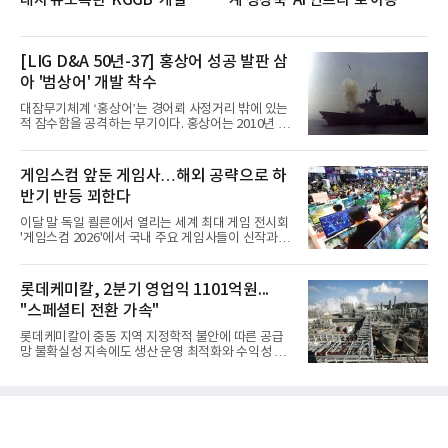
대지 유도폭탄 'KGGB' 개발
계 성장축 'AI 인프라'로 이동
[LIG D&A 50년-37] 홍상어 성공 발판 삼
아 '범상어' 개발 착수
대잠무기체계 ‘홍상어’는 경어뢰 사정거리 밖에 있는
적 잠수함을 공격하는 무기이다. 홍상어는 2010년 넥
스원퓨처 시절 진해하우스에서 최초 생산돼 전력화가
이뤄졌다. 이후 2012년 한국형 구축함(KDX-1) 이상
의 함정에 실전 배치됐다.그해 7월 해군은 동해상에서
게임스컴 앞둔 게임사…해외 공략으로 하
성능 검증을 위해 홍상어 시험발사를 실시했다. 이때
반기 반등 꾀한다
홍상어가 목표 지점에서 입수한 후 표적을 타격하지
못하고 물속에서 멈춰버리는 예상 밖의 일이 벌어졌
이달 말 독일 쾰른에서 열리는 세계 최대 게임 전시회
다. 2차 품질확인 사격 시험에서도 만족스러운 결과를
'게임스컴 2026'에서 국내 주요 게임사들이 신작과 글
얻지 못했다. 완벽한 신뢰성 확보를 위해 LIG넥스원은
로벌 전략을 공개한다. 상반기 게임사들의 실적이 업
국방과학연구소(ADD) 테스크포스(TF)와 합심해 본
체별로 엇갈린 가운데 하반기 신작 흥행과 해외 시장
격적인 개선 작업에 착수했다.홍상어 유도탄의 모든
성과가 실적을 좌우할 핵심 변수로 떠오르고 있다.8일
롯데케미칼, 2분기 영업익 1101억원...
분야를
업계에 따르면 올해 상반기 게임업계는 기업별 성적
"스페셜티 전환 가속"
표가 크게 갈렸다. 대표적으로 크래프톤은 'PUBG: 배
틀그라운드'의 안정적인 성장에 힘입어 상반기 연결
롯데케미칼이 중동 지역 지정학적 불안에 따른 공급
기준 매출 2조6616억원, 영업이익 9725억원으로 역
망 불확실성 지속에도 생산 운영 최적화와 수익성 중
대 최대 실적을 기록했다. 엔씨도 올해 출시한 '아이온
심의 사업 운영을 통해 전분기에 이어 흑자 기조를 이
2' 등에 힘입어 호실적을 거둘 것으로 전망된다.반면
어갔다.롯데케미칼이 2026년 2분기 연결 기준 매출
넷마블은 2분기 매출이 증가했지만 영업이익은 전년
액 5조6864억원, 영업이익 1101억원을 기록했다고 7
동기 대
일 밝혔다. 사업별로는 기초화학 부문(롯데케미칼 기
초소재사업·LC타이탄·LC USA·롯데대산석화)이 매
출 3조9403억원, 영업이익 23억원을 기록했다. 정기