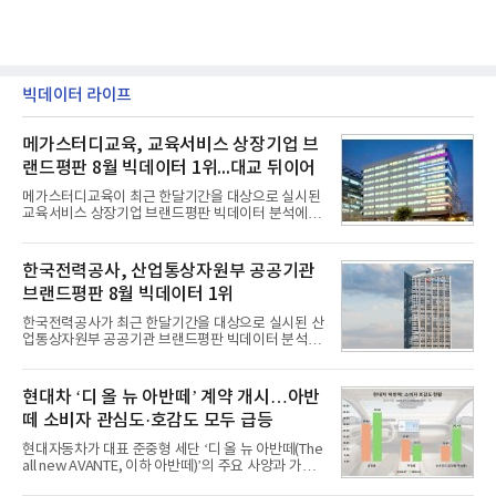
빅데이터 라이프
메가스터디교육, 교육서비스 상장기업 브
랜드평판 8월 빅데이터 1위...대교 뒤이어
메가스터디교육이 최근 한달기간을 대상으로 실시된
교육서비스 상장기업 브랜드평판 빅데이터 분석에서
1위를 차지했다. 대교와 디지털대상이 뒤를 이었다.7
일 한국기업평판연구소(소장 구창환)는 국내 교육서
비스 상장기업 브랜드를 대상으로 지난 7월 7일부터
한국전력공사, 산업통상자원부 공공기관
8월 7일까지 수집된 소비자 빅데이터 10,074,233건
브랜드평판 8월 빅데이터 1위
을 분석한 결과, 메가스터디교육이 브랜드평판지수
1,710,926을 기록하며 8월 1위에 올랐다고 밝혔다.
한국전력공사가 최근 한달기간을 대상으로 실시된 산
분석에 활용된 빅데이터는 지난 7월(9,491,206건) 대
업통상자원부 공공기관 브랜드평판 빅데이터 분석에
비 6.14% 증가한 수치로, 교육서비스 상장기업 브랜
서 1위를 차지했다. 한국가스공사와 한국수력원자력
드에 대한 소비자 관심이 확대됐다.연구소에 따르면 8
이 순으로 뒤를 이었다.7일 한국기업평판연구소(소장
월 교육서비스 상장기업 브랜드평판 순위는 메가스터
구창환)는 산업통상자원부 공공기관 41개 브랜드를
현대차 ‘디 올 뉴 아반떼’ 계약 개시…아반
디교육, 대교, 디지
대상으로 지난 7월 7일부터 8월 7일까지 수집된 소비
떼 소비자 관심도·호감도 모두 급등
자 빅데이터 91,102,549건을 분석한 결과, 한국전력
공사가 브랜드평판지수 10,670,633을 기록하며 8월
현대자동차가 대표 준중형 세단 ‘디 올 뉴 아반떼(The
1위에 올랐다고 밝혔다. 분석에 활용된 빅데이터는 지
all new AVANTE, 이하 아반떼)’의 주요 사양과 가격
난 7월(88,893,823건) 대비 2.48% 증가한 수치다.연
을 공개하고 5일부터 계약을 시작한다고 밝혔다.아반
구소에 따르면 8월 산업통상자원부 공공기관 브랜드