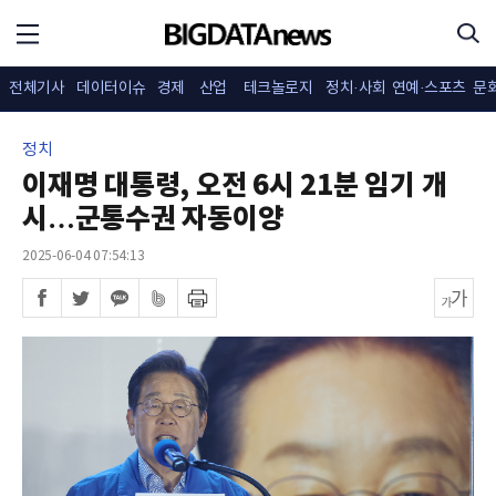
전체기사
데이터이슈
경제
산업
테크놀로지
정치·사회
연예·스포츠
문
정치
이재명 대통령, 오전 6시 21분 임기 개
시…군통수권 자동이양
2025-06-04 07:54:13