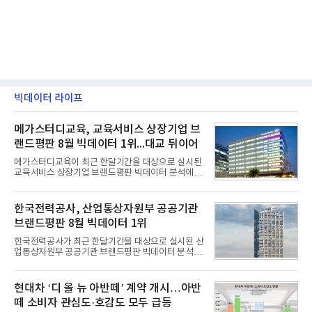
빅데이터 라이프
메가스터디교육, 교육서비스 상장기업 브
랜드평판 8월 빅데이터 1위...대교 뒤이어
메가스터디교육이 최근 한달기간을 대상으로 실시된
교육서비스 상장기업 브랜드평판 빅데이터 분석에서
1위를 차지했다. 대교와 디지털대상이 뒤를 이었다.7
일 한국기업평판연구소(소장 구창환)는 국내 교육서
비스 상장기업 브랜드를 대상으로 지난 7월 7일부터
한국전력공사, 산업통상자원부 공공기관
8월 7일까지 수집된 소비자 빅데이터 10,074,233건
브랜드평판 8월 빅데이터 1위
을 분석한 결과, 메가스터디교육이 브랜드평판지수
1,710,926을 기록하며 8월 1위에 올랐다고 밝혔다.
한국전력공사가 최근 한달기간을 대상으로 실시된 산
분석에 활용된 빅데이터는 지난 7월(9,491,206건) 대
업통상자원부 공공기관 브랜드평판 빅데이터 분석에
비 6.14% 증가한 수치로, 교육서비스 상장기업 브랜
서 1위를 차지했다. 한국가스공사와 한국수력원자력
드에 대한 소비자 관심이 확대됐다.연구소에 따르면 8
이 순으로 뒤를 이었다.7일 한국기업평판연구소(소장
월 교육서비스 상장기업 브랜드평판 순위는 메가스터
구창환)는 산업통상자원부 공공기관 41개 브랜드를
현대차 ‘디 올 뉴 아반떼’ 계약 개시…아반
디교육, 대교, 디지
대상으로 지난 7월 7일부터 8월 7일까지 수집된 소비
떼 소비자 관심도·호감도 모두 급등
자 빅데이터 91,102,549건을 분석한 결과, 한국전력