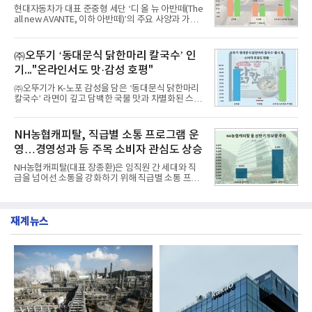
공사가 브랜드평판지수 10,670,633을 기록하며 8월
현대자동차가 대표 준중형 세단 ‘디 올 뉴 아반떼(The
1위에 올랐다고 밝혔다. 분석에 활용된 빅데이터는 지
all new AVANTE, 이하 아반떼)’의 주요 사양과 가격
난 7월(88,893,823건) 대비 2.48% 증가한 수치다.연
을 공개하고 5일부터 계약을 시작한다고 밝혔다.아반
구소에 따르면 8월 산업통상자원부 공공기관 브랜드
떼는 6년 만에 선보이는 8세대 완전변경 모델로, ▲정
평판 30위 순위는 한국전력공사, 한국가스공사, 한국
교한 선과 면을 중심으로 완성한 파격적인 디자인 ▲
㈜오뚜기 ‘동대문식 닭한마리 칼국수’ 인
수력원자력, 한국석
과거 중형 세단 수준으로 확대된 차체 제원 ▲글로벌
기..."온라인서도 맛·감성 호평"
최고 수준의 안전성 ▲성능과 효율을 동시에 높인 주
행 완성도 ▲첨단 편의 및 디지털 사양 적용 등을 통해
㈜오뚜기가 K-노포 감성을 담은 ‘동대문식 닭한마리
글로벌 준중형 세단의 새로운 기준을 세웠다.아반떼
칼국수’ 라면이 깊고 담백한 국물 맛과 차별화된 스토
는 가솔린 2.0과 1.6 하이브리드 두 가지 파워트레인
리로 출시 초기부터 높은 인기를 얻고 있다고 4일 밝
과 모던, 프리미엄, 인스퍼레이션 세 가지 트림으로
혔다.‘동대문식 닭한마리 칼국수’는 예상을 뛰어넘는
운영된다.◆ 디자인·공간·안전·성능 전반에서 차급을
소비자 호응에 힘입어 지난 7월 13일 첫 선을 보인 지
NH농협캐피탈, 직급별 소통 프로그램 운
넘
단 18일 만에 누적 판매량 50만 개를 돌파하는 성과를
영…경영성과 등 주목 소비자 관심도 상승
거두었다.이번 신제품은 개발진이 전국의 닭한마리
전문점을 직접 찾아 다니며 최적의 육수 비율을 완성
NH농협캐피탈(대표 장종환)은 임직원 간 세대와 직
했다. 자극적이지 않으면서도 깊은 닭육수에 마늘의
급을 넘어선 소통을 강화하기 위해 직급별 소통 프로
개운한 풍미를 더했으며, 국물이 잘 배어들면서도 쫄
그램'너하(NH)고, 나하(NH)고, NH GO!'를 지난 27일
깃한 식감이 살아있는 칼국수 면발을 정교하게 구현
부터 30일까지 서울 원센티널 NH농협캐피탈타워 22
했다는게 회사측의 설명이다.실제 현장 시식 행사에
층에서 운영했다고 31일 밝혔다.이번 프로그램은 경
서도
재계뉴스
영지원부 홍보팀과 2026년 새로이(e)＊가 공동 주관
했으며, ▲팀장·부장(7.27), ▲계장·주임(7.28), ▲과
장·차장(7.29), ▲대리(7.30) 등 직급별로 총 4회에 걸
쳐 진행됐다.참고로 새로이(e)는 NH농협캐피탈 MZ
세대들로(과장~계장) 구성된 자율 참여조직으로, 조
직문화 혁신과 업무 효율성 향상을 위한 다양한 활동
을 추진하며,새로운 변화와 이로운 영향력을 조직전
반에 전파하는 역할