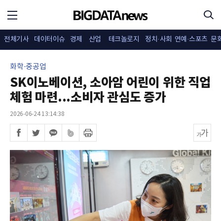
전체기사
데이터이슈
경제
산업
테크놀로지
정치·사회
연예·스포츠
문
화학·중공업
SK이노베이션, 소아암 어린이 위한 직업
체험 마련...소비자 관심도 증가
2026-06-24 13:14:38