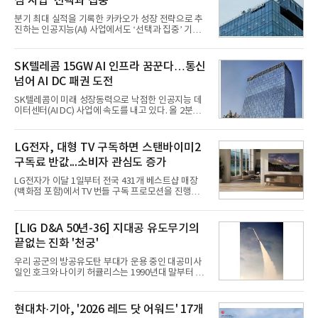
심 사업 '선택과 집중'
분기 최대 실적을 기록한 카카오가 성장 전략으로 추
진하는 인공지능(AI) 사업에서도 ‘선택과 집중’ 기조
를 강화하고 있다. 경쟁사들이 AI 데이터센터 등 인프
라 투자에 나서는 것과 달리, 카카오는 ‘카카오톡’이
라는 플랫폼 경쟁력을 활용한 AI 에이전트 서비스에
SK텔레콤 15GW AI 인프라 꿈꾼다…통신
집중하는 전략이다. 과거 무리한 사업 확장 과정에서
넘어 AI DC 패권 도전
겪었던 시행착오를 되풀이하지 않고 핵심 역량에 집
중하겠다는 취지로 풀이된다.7일 업계에 따르면 카카
SK텔레콤이 미래 성장동력으로 낙점한 인공지능 데
오는 올해 2분기 연결 기준 매출 2조985억원, 영업이
이터센터(AI DC) 사업에 속도를 내고 있다. 올 2분기
익 2770억원을 기록했다. 전년 동기 대비 매출과 영업
AI 데이터센터 매출이 90% 이상 급증한 데 이어, 오
이익은 각각 9%, 36% 증가해 모두 분기 기준 역대
는 2035년까지 총 15GW(기가와트) 규모의 AI DC를
최대치다. 상반기 기준 매출은 4조405억원, 영업이익
구축하겠다는 대형 청사진을 제시하면서다. 이에 따
LG전자, 대형 TV 구독하면 스탠바이미2
은 4884억
라 경쟁 구도 역시 이동통신사인 KT, LG유플러스를
구독료 반값...소비자 관심도 증가
넘어 네이버, 삼성SDS 등 IT 인프라 기업으로 확장되
고 있다.7일 SK텔레콤에 따르면 회사는 올해 2분기
LG전자가 이달 1일부터 전국 431개 베스트샵 매장
연결 기준 매출 4조 3591억원, 영업이익 5660억원을
(백화점 포함)에서 TV 번들 구독 프로모션을 진행하고
기록했다. 매출은 전년 동기 대비 0.5%, 영업이익은
있다. 대형 TV 구독 시 스탠바이미2 구독료를 반값 할
67.3% 증가한 수치다. AI DC 사업의 성장에 더해 수
인해주는 프로모션이다.대상 제품은 65·77·83형 올
익성 중심 경영, 그리고 지난해 발생한 일회성 비용에
레드, 75·86·100형 마이크로 RGB, 75·86형 미니
[LIG D&A 50년-36] 지대공 유도무기의
따른 기저효과가 실
RGB 등 거실용 TV로 인기가 높은 베스트셀러 TV 20
끝없는 진화 '천궁'
개 모델이며, 동시 구독 계약 시 스탠바이미2(모델명
27LX6TPGA) 구독료를 50% 할인 받을 수 있다. 프로
우리 공군의 방공유도탄 부대가 운용 중인 대공미사
모션 대상 모델과 혜택, 구독료 등 프로모션 세부 사항
일인 호크와 나이키 허큘리스는 1990년대 말부터 성
은 베스트샵 판매 매니저에게 문의하면 자세히 안내
능 면에서 한계를 보이기 시작했다. 이에 따라 정부는
받을 수 있다.LG TV를 구독으로 이용하면 최대 6년까
기존 미사일체계를 대체할 중고도 및 중거리 대공미
지 구독 계약기간 내 무상 A/S를 받을 수 있으며, 이사
사일을 개발하기로 결정했다.처음 KM-SAM 사업으로
현대차·기아, '2026 레드 닷 어워드' 17개
등으로 이전
불린 이 사업의 명칭은 호크(Iron Hawk, 철매)를 대체