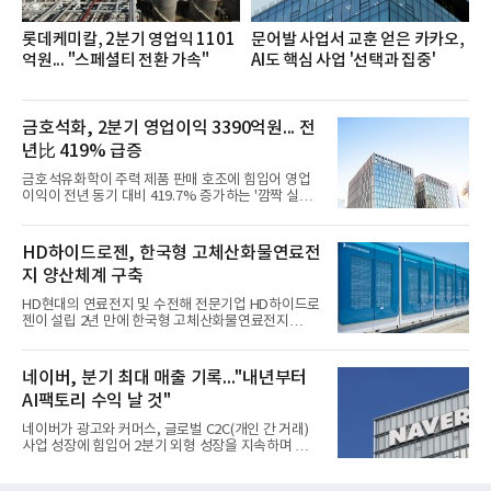
롯데케미칼, 2분기 영업익 1101
문어발 사업서 교훈 얻은 카카오,
억원... "스페셜티 전환 가속"
AI도 핵심 사업 '선택과 집중'
금호석화, 2분기 영업이익 3390억원... 전
년比 419% 급증
금호석유화학이 주력 제품 판매 호조에 힘입어 영업
이익이 전년 동기 대비 419.7% 증가하는 '깜짝 실
적'을 냈다. 금호석유화학은 연결 기준 올해 2분기 영
업이익이 3390억원으로 지난해 동기보다 419.7% 증
가한 것으로 잠정 집계됐다고 7일 공시했다.매출은 2
HD하이드로젠, 한국형 고체산화물연료전
조2682억원으로 지난해 동기 대비 27.9% 증가했다.
지 양산체계 구축
순이익은 3004억원으로 420.4% 늘었다.이번 호실적
은 주력 제품인 NB라텍스와 합성수지 판매 호조가 견
HD현대의 연료전지 및 수전해 전문기업 HD하이드로
인한 것으로 풀이된다. 미국의 중국산 의료용 고무장
젠이 설립 2년 만에 한국형 고체산화물연료전지
갑 관세 인상 이후 동남아 장갑업체의 가동률이 높아
(SOFC, Solid Oxide Fuel Cell) 양산체계를 구축하고
지면서 NB라텍스 수요가 증가했고, 원재료인 부타디
본격적인 시장 공략에 나선다.HD하이드로젠은 최근
엔(BD) 가격 상승분을 제품 가격에 반영하면서 수익
한국전기안전공사(KESCO)로부터 SOFC 발전설비
네이버, 분기 최대 매출 기록..."내년부터
성이 개선됐다.금호석유
‘HD250’과 ‘HD300’, 제조시설에 대한 사용전검사를
AI팩토리 수익 날 것"
완료하고 제품 양산체계 구축했다고 밝혔다.HD250
과 HD300은 각각 249kW급과 285kW급의 중소형 발
네이버가 광고와 커머스, 글로벌 C2C(개인 간 거래)
전용 SOFC 제품이다. 이번 검사를 통해 HD하이드로
사업 성장에 힘입어 2분기 외형 성장을 지속하며 역대
젠은 제품과 제조시설의 전기설비 안전성과 적합성을
최대 매출을 기록했다. AI 검색 서비스 'AI 탭'의 이용
확인받으면서 안정적인 제품 생산과 공급을 위한 기
자 증가와 엔비디아와 추진하는 AI 팩토리를 앞세워
반을 마련했다고 설명했다.SOFC는 600~1000℃의