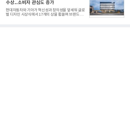
수상...소비자 관심도 증가
한다는 의미에서 ‘철매Ⅱ’ 로 정해졌다. 철매Ⅱ 개발
사업은 미사일체계 완성 후인 2011년 ‘천궁(天弓)’으
현대자동차와 기아가 혁신성과 창의성을 앞세워 글로
로 다시 장비명이 바뀌었다. 17개 업체와 관련 기관이
벌 디자인 시상식에서 17개의 상을 휩쓸며 브랜드 경
참여한 가운데 LIG 넥스원은 탐색 개발에서 체계개발
쟁력을 다시 한번 입증했다.현대자동차·기아는 '2026
완료까지 모든 과정에 참여했다. 1976년 호크 미사일
레드 닷 어워드: 브랜드 & 커뮤니케이션 디자인 부문
창정비 업체로 출발했던 회사가 호크 대체 유도무기
(Red Dot Design Award: Brand &
인 천궁
Communication Design)'에서 최우수상 2개, 본상
15개를 수상했다고 7일 밝혔다.'레드 닷 어워드'는 독
일 iF, 미국 IDEA와 함께 세계 3대 디자인 시상식으로
손꼽히는 세계 최대 규모의 디자인 공모전이다. 독일
노르트라인 베스트팔렌 디자인센터(Design
Zentrum Nordrhein Westfalen)가 주관해 매년 ▲
제품 디자인 ▲브랜드 & 커뮤니케이션 디자인 ▲디
자인 콘셉트 각 부문에서 우수한