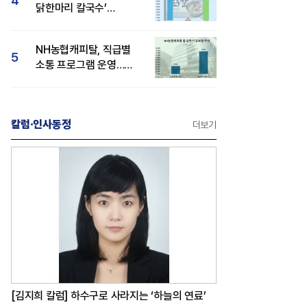
4
닭한마리 칼국수’
인기..."온라인서도 맛·
감성 호평"
NH농협캐피탈, 직급별
5
소통 프로그램 운영…
경영성과 등 주목 소비자
관심도 상승
칼럼·인사동정
더보기
[김지희 칼럼] 하수구로 사라지는 ‘하늘의 연료’