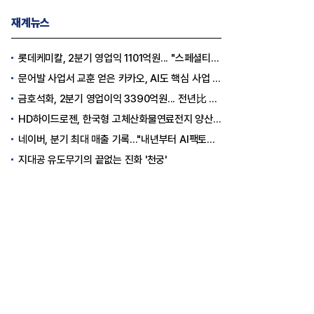
재계뉴스
롯데케미칼, 2분기 영업익 1101억원... "스페셜티 전환 가속"
문어발 사업서 교훈 얻은 카카오, AI도 핵심 사업 '선택과 집중'
금호석화, 2분기 영업이익 3390억원... 전년比 419% 급증
HD하이드로젠, 한국형 고체산화물연료전지 양산체계 구축
네이버, 분기 최대 매출 기록..."내년부터 AI팩토리 수익 날 것"
지대공 유도무기의 끝없는 진화 '천궁'