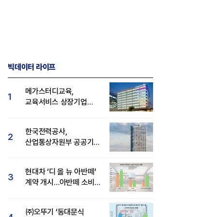
빅데이터 라이프
메가스터디교육,
1
교육서비스 상장기업
브랜드평판 8월 빅데이터
1위...대교 뒤이어
한국전력공사,
2
산업통상자원부 공공기관
브랜드평판 8월 빅데이터
1위
현대차 ‘디 올 뉴 아반떼’
3
계약 개시…아반떼 소비자
관심도·호감도 모두 급등
㈜오뚜기 ‘동대문식