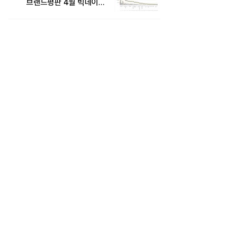
브랜드평판 4월 빅데이터
분석 1위..."평판지수도
상승"