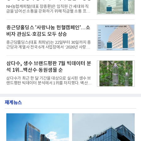
전문점을 직접 찾아 다니며 최적의 육수 비율을 완성
NH농협캐피탈(대표 장종환)은 임직원 간 세대와 직
했다. 자극적이지 않으면서도 깊은 닭육수에 마늘의
급을 넘어선 소통을 강화하기 위해 직급별 소통 프로
개운한 풍미를 더했으며, 국물이 잘 배어들면서도 쫄
그램'너하(NH)고, 나하(NH)고, NH GO!'를 지난 27일
깃한 식감이 살아있는 칼국수 면발을 정교하게 구현
부터 30일까지 서울 원센티널 NH농협캐피탈타워 22
했다는게 회사측의 설명이다.실제 현장 시식 행사에
층에서 운영했다고 31일 밝혔다.이번 프로그램은 경
종근당홀딩스 '사랑나눔 헌혈캠페인'…소
서도
영지원부 홍보팀과 2026년 새로이(e)＊가 공동 주관
비자 관심도·호감도 모두 상승
했으며, ▲팀장·부장(7.27), ▲계장·주임(7.28), ▲과
장·차장(7.29), ▲대리(7.30) 등 직급별로 총 4회에 걸
종근당홀딩스(대표 최희남)는 22일부터 30일까지 종
쳐 진행됐다.참고로 새로이(e)는 NH농협캐피탈 MZ
근당과 계열사 전국 6개 사업장에서 ‘2026년 사랑나
세대들로(과장~계장) 구성된 자율 참여조직으로, 조
눔 헌혈캠페인’을 실시했다고 31일 밝혔다.이번 캠페
직문화 혁신과 업무 효율성 향상을 위한 다양한 활동
인은 장마와 폭염, 여름휴가 등으로 헌혈 참여가 줄어
을 추진하며,새로운 변화와 이로운 영향력을 조직전
드는 시기에 안정적 혈액 수급에 기여하고 생명나눔
삼다수, 생수 브랜드평판 7월 빅데이터 분
반에 전파하는 역할
문화를 확산하기 위해 마련됐다.캠페인은 종근당 천
석 1위...백산수·동원샘물 순
안공장을 시작으로 ▲효종연구소 ▲종근당바이오 안
산공장 ▲경보제약 아산본사 ▲종근당건강 당진공장
삼다수가 최근 한 달 기간을 대상으로 실시된 생수 브
▲종근당 본사 등 전국 6개 사업장에서 릴레이 방식
랜드평판 빅데이터 분석에서 1위를 차지했다. 백산수
으로 이어졌다.캠페인 기간에는 임직원의 참여를 독
와 동원샘물이 뒤를 이었다.31일 한국기업평판연구
려하기 위해 헌혈 퀴즈와 행운 복권 등 다양한 이벤트
소(소장 구창환)는 국내 소비자들에게 사랑받는 21개
도 진행했다.종근당홀딩스는 임직원들이 기부한 헌혈
생수 브랜드를 대상으로 지난 6월 30일부터 7월 31일
증을 한국백혈병
재계뉴스
까지 수집된 소비자 빅데이터 3,702,555건을 분석한
결과, 삼다수가 브랜드평판지수 1,594,583을 기록하
며 7월 1위에 올랐다고 밝혔다. 분석에 활용된 빅데이
터는 지난 4월(3,435,836건) 대비 7.76% 증가한 수
치다.연구소에 따르면 7월 생수 브랜드평판 순위는 삼
다수, 백산수, 동원샘물, 스파클, 아이시스, 에비앙,
몽베스트, 크리스탈, 풀무원샘물, 평창수, 지리산수,
진로 석수,