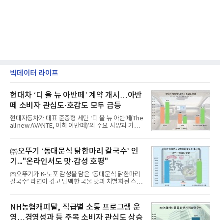
빅데이터 라이프
현대차 ‘디 올 뉴 아반떼’ 계약 개시…아반
떼 소비자 관심도·호감도 모두 급등
현대자동차가 대표 준중형 세단 ‘디 올 뉴 아반떼(The
all new AVANTE, 이하 아반떼)’의 주요 사양과 가격
을 공개하고 5일부터 계약을 시작한다고 밝혔다.아반
떼는 6년 만에 선보이는 8세대 완전변경 모델로, ▲정
교한 선과 면을 중심으로 완성한 파격적인 디자인 ▲
㈜오뚜기 ‘동대문식 닭한마리 칼국수’ 인
과거 중형 세단 수준으로 확대된 차체 제원 ▲글로벌
기..."온라인서도 맛·감성 호평"
최고 수준의 안전성 ▲성능과 효율을 동시에 높인 주
행 완성도 ▲첨단 편의 및 디지털 사양 적용 등을 통해
㈜오뚜기가 K-노포 감성을 담은 ‘동대문식 닭한마리
글로벌 준중형 세단의 새로운 기준을 세웠다.아반떼
칼국수’ 라면이 깊고 담백한 국물 맛과 차별화된 스토
는 가솔린 2.0과 1.6 하이브리드 두 가지 파워트레인
리로 출시 초기부터 높은 인기를 얻고 있다고 4일 밝
과 모던, 프리미엄, 인스퍼레이션 세 가지 트림으로
혔다.‘동대문식 닭한마리 칼국수’는 예상을 뛰어넘는
운영된다.◆ 디자인·공간·안전·성능 전반에서 차급을
소비자 호응에 힘입어 지난 7월 13일 첫 선을 보인 지
NH농협캐피탈, 직급별 소통 프로그램 운
넘
단 18일 만에 누적 판매량 50만 개를 돌파하는 성과를
영…경영성과 등 주목 소비자 관심도 상승
거두었다.이번 신제품은 개발진이 전국의 닭한마리