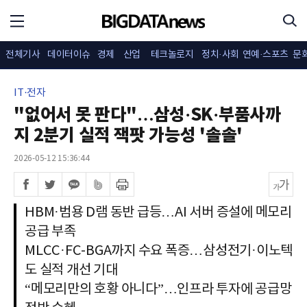
전체기사
데이터이슈
경제
산업
테크놀로지
정치·사회
연예·스포츠
문
IT·전자
"없어서 못 판다"…삼성·SK·부품사까
지 2분기 실적 잭팟 가능성 '솔솔'
2026-05-12 15:36:44
HBM·범용 D램 동반 급등…AI 서버 증설에 메모리
공급 부족
MLCC·FC-BGA까지 수요 폭증…삼성전기·이노텍
도 실적 개선 기대
“메모리만의 호황 아니다”…인프라 투자에 공급망