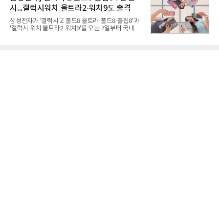
자 빅데이터 110,494,413건을 분석한 결과, 삼성이
시...갤럭시워치 울트라2·워치9도 출격
브랜드평판지수 15,185,511을 기록하며 8월 1위에
올랐다고 밝혔다. 분석에 활용된 빅데이터는 지난 7월
삼성전자가 '갤럭시 Z 폴드8 울트라·폴드8·플립8'과
(198,188,813건) 대비 44.25% 감소한 수치다.연구소
'갤럭시 워치 울트라2·워치9'를 오는 7일부터 국내에
에 따르면 8월 대기업집단 브랜드평판 30위 순위는
공식 출시한다고 6일 밝혔다.삼성전자에 따르면 지난
삼성, SK, 현대자동차, 두산, LG, 한화, 쿠팡, GS, 네
달 28일부터 이달 3일까지 7일간 진행된 '갤럭시 Z 폴
이버, 농협, 신세계 순이었다.이어 미래에셋, 롯데, 현
드8 울트라·폴드8·플립8' 사전 판매에서는 갤럭시 스
대백화점, 카카오
마트폰 역대 최고 기록인 144만대 판매를 달성했다.
사전 구매 고객 10명 중 약 7명이 '갤럭시 Z 폴드8'를
선택했을 만큼 새롭게 선보인 제품 형태(폼팩터)와 디
자인에 대한 관심이 높았다.삼성닷컴에서 사전 구매
에 참여한 고객 중 절반은 10~30대였으며, 이 중 '갤
럭시 Z 폴드8 울트라·폴드8'을 구매한 10~30대 여성
고객은 전작 '갤럭시 Z 폴드7' 대비 약 2배 이상 늘었
다