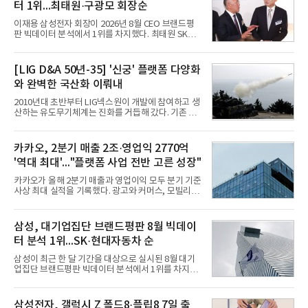
터 1위...최태원·구광모 회장순
이재용 삼성전자 회장이 2026년 8월 CEO 브랜드평
판 빅데이터 분석에서 1위를 차지했다. 최태원 SK그
룹 회장과 구광모 LG그룹 회장이 뒤를 이었다.6일 한
국기업평판연구소(소장 구창환)는 빅데이터뉴스와
함께 60명의 CEO 브랜드를 대상으로 2026년 7월 6
[LIG D&A 50년-35] '신궁' 플랫폼 다양화
일부터 8월 6일까지 수집된 소비자 빅데이터
와 완벽한 국산화 이뤄내
7,395,735건을 분석한 결과, 삼성 이재용 회장이 브
랜드평판지수 1,984,715를 기록하며 8월 1위에 올랐
2010년대 초반부터 LIG넥스원이 개발에 참여하고 생
다고 밝혔다. 분석에 활용된 빅데이터는 지난 7월
산하는 유도무기체계는 진화를 거듭해 갔다. 기존 무
(14,233,797건) 대비 48.04% 감소한 수치다.8월
기체계에 기반한 새로운 기능이 추가되기도 하고, 활
CEO 브랜드평판 30위 순위는 이재용, 최태원, 정의
용도가 떨어지는 재래식 무기를 새롭게 활용하는 방
선, 구광모, 신동빈, 박현주, 이해진, 정원주, 함영주,
안이 강구됐다. 또 핵심 구성품 국산화를 통해 수출상
카카오, 2분기 매출 2조·영업익 2770억
김승연, 이재현, 강호동, 김범수, 양종
의 제약을 해소하고자 노력했다. 이러한 LIG넥스원의
'역대 최대'..."플랫폼 사업 전반 고른 성장"
신기술 개발 성과가 집약된 무기체계가 바로 휴대용
지대공 유도무기 ‘신궁’이다.신궁은 이미 2009년 수
카카오가 올해 2분기 매출과 영업이익 모두 분기 기준
출을 위한 개량형 멀티런처 개발을 완료함으로써 기
사상 최대 실적을 기록했다. 광고와 커머스, 모빌리
능 다양화와 계열화 가능성을 선보인 바 있었다. 이번
티, 페이 등 플랫폼 사업이 고르게 성장하며 실적을 견
엔 기존 K-30 30mm 대공포 비호 체계에 신궁을 장착
인했다.카카오는 6일 연결 기준 올해 2분기 매출 2조
하는 개량사업, 일명 ‘비호복합’ 프로젝트가 2009년
985억원, 영업이익 2770억원을 기록했다고 밝혔다.
삼성, 대기업집단 브랜드평판 8월 빅데이
부터 진행됐
전년 동기 대비 매출은 9%, 영업이익은 36% 늘어난
터 분석 1위...SK·현대자동차 순
수치다. 전년 동기 실적과 증가율은 카카오게임즈와
카카오헬스케어 관련 손익을 중단영업손익으로 반영
삼성이 최근 한 달 기간을 대상으로 실시된 8월 대기
한 기준으로 산출됐다. 지난해 2분기 매출은 1조9175
업집단 브랜드평판 빅데이터 분석에서 1위를 차지했
억원, 영업이익은 2039억원이었다.플랫폼 부문 매출
다. SK와 현대자동차가 뒤를 이었다.6일 한국기업평
은 1조2303억원으로 전년 동기 대비 17% 증가했다.
판연구소(소장 구창환)는 66개 대기업집단 브랜드를
카카오톡 내 광고와 커머스 사업을 아우르는 톡비즈
대상으로 지난 7월 6일부터 8월 6일까지 수집된 소비
삼성전자, 갤럭시 Z 폴드8·플립8 7일 출
매출은 6432억원