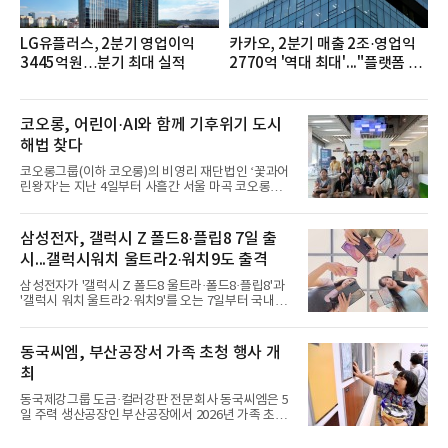
LG유플러스, 2분기 영업이익
카카오, 2분기 매출 2조·영업익
3445억원…분기 최대 실적
2770억 '역대 최대'..."플랫폼 사
업 전반 고른 성장"
코오롱, 어린이·AI와 함께 기후위기 도시
해법 찾다
코오롱그룹(이하 코오롱)의 비영리 재단법인 ‘꽃과어
린왕자’는 지난 4일부터 사흘간 서울 마곡 코오롱원
앤온리타워에서 ‘제10회 에코 롱롱 Plus 캠프’를 진행
했다고 6일 밝혔다.‘에코 롱롱 Plus 캠프’는 코오롱의
대표적인 사회공헌 활동 가운데 하나로 초등학생들이
삼성전자, 갤럭시 Z 폴드8·플립8 7일 출
환경위기에 처한 도시 문제를 직접 해결하며 배우는
시...갤럭시워치 울트라2·워치9도 출격
친환경 에너지 체험 프로그램이라고 설명했다. 이번
캠프에는 전국의 초등학교 6학년 학생 72명이 참여했
삼성전자가 '갤럭시 Z 폴드8 울트라·폴드8·플립8'과
다.참가 학생들은 ‘친환경 에너지 원정대’가 되어 지
'갤럭시 워치 울트라2·워치9'를 오는 7일부터 국내에
반침하, 기습홍수, 열섬현상 등 전세계 도시가 직면한
공식 출시한다고 6일 밝혔다.삼성전자에 따르면 지난
기후위기 상황을 분석하고 창의적인 대안을 모색했
달 28일부터 이달 3일까지 7일간 진행된 '갤럭시 Z 폴
다.캠프의 하이라이트는 에코 롱롱이 자체 개발한 바
드8 울트라·폴드8·플립8' 사전 판매에서는 갤럭시 스
동국씨엠, 부산공장서 가족 초청 행사 개
이
마트폰 역대 최고 기록인 144만대 판매를 달성했다.
최
사전 구매 고객 10명 중 약 7명이 '갤럭시 Z 폴드8'를
선택했을 만큼 새롭게 선보인 제품 형태(폼팩터)와 디
동국제강그룹 도금·컬러강판 전문회사 동국씨엠은 5
자인에 대한 관심이 높았다.삼성닷컴에서 사전 구매
일 주력 생산공장인 부산공장에서 2026년 가족 초청
에 참여한 고객 중 절반은 10~30대였으며, 이 중 '갤
행사 ‘Youth Day! 소중한 너희들의 꿈과 미래를 응원
럭시 Z 폴드8 울트라·폴드8'을 구매한 10~30대 여성
해’를 개최했다고 6일 밝혔다.행사는 그룹 분할 출범