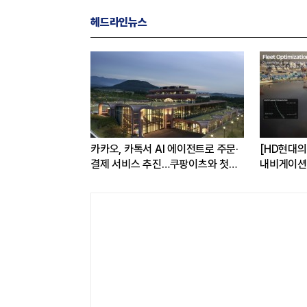
헤드라인뉴스
3D 메모리…'성능
카카오, 카톡서 AI 에이전트로 주문·
[HD현대의 
 최초 공개
결제 서비스 추진…쿠팡이츠와 첫
내비게이션 
연동