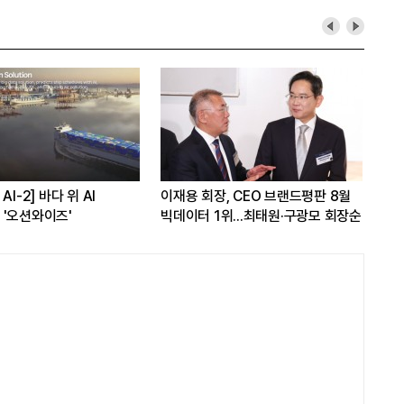
AI-2] 바다 위 AI
이재용 회장, CEO 브랜드평판 8월
[L
'오션와이즈'
빅데이터 1위...최태원·구광모 회장순
다