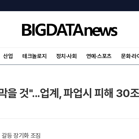
산업
테크놀로지
정치·사회
연예·스포츠
문화·라
을 것"...업계, 파업시 피해 30조
사 갈등 장기화 조짐