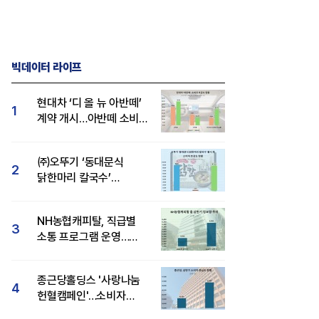
빅데이터 라이프
현대차 ‘디 올 뉴 아반떼’
1
계약 개시…아반떼 소비자
관심도·호감도 모두 급등
㈜오뚜기 ‘동대문식
2
닭한마리 칼국수’
인기..."온라인서도 맛·
감성 호평"
NH농협캐피탈, 직급별
3
소통 프로그램 운영…
경영성과 등 주목 소비자
관심도 상승
종근당홀딩스 '사랑나눔
4
헌혈캠페인'…소비자
관심도·호감도 모두 상승