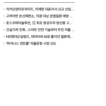
카카오엔터프라이즈, 이재한 대표이사 신규 선임..."AI 전환 선도"
고려아연 온산제련소, 직원 대상 온열질환 예방 안전 실천 캠페인 실시
포스코에어솔루션, 亞 최초 항공우주·방산용 고순도 가스 국제 인증 획득
건설기계 진화…스마트 안전 기술부터 무인 자율 굴착기까지
HD현대오일뱅크, 데이터와 AI로 흩어진 밸류체인 연결
'하이나스 컨트롤' 자율운항 시장 선도