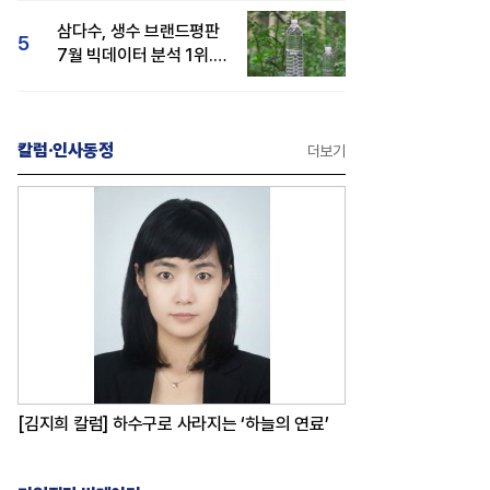
삼다수, 생수 브랜드평판
5
7월 빅데이터 분석 1위...
백산수·동원샘물 순
칼럼·인사동정
더보기
[김지희 칼럼] 하수구로 사라지는 ‘하늘의 연료’