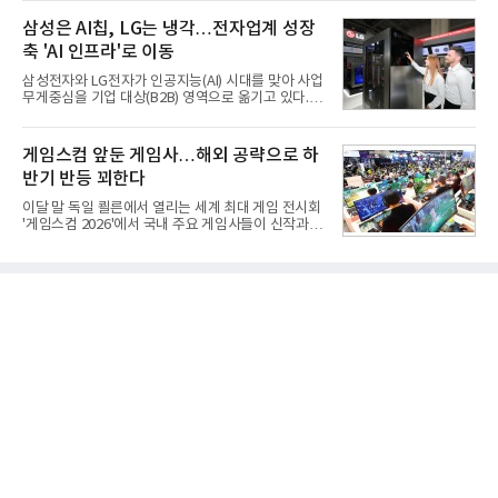
로 평가되고 있다. 그러나 우리 군이 운용 중인 대전차
㈜ 대표이사와 김민철 두산 대표이사가 각각 서명했
무기는 관통력과 유효사거리 모두 만족스럽지 못해
삼성은 AI칩, LG는 냉각…전자업계 성장
다. 매각 대상 지분은 SK㈜가
적 전차 파괴에 효과적이지 못했다. 특히 노후화된 대
축 'AI 인프라'로 이동
전차 무기에 대한 군수지원이 미흡해 전력 발휘가 어
려웠다.따라서 부족한 사거리의 한계를 극복하고 아
삼성전자와 LG전자가 인공지능(AI) 시대를 맞아 사업
군의 생존성을 극대화할 수 있는 대전차 유도무기 개
무게중심을 기업 대상(B2B) 영역으로 옮기고 있다.
발이 절실했다.2007년부터 국방과학연구소(ADD) 주
TV와 생활가전 등 전통적인 소비자 시장이 성숙기에
관으로 중거리 대전차 유도무기 탐색개발을 시작했
접어든 가운데 삼성전자는 AI 반도체를 중심으로 데
다. 5대 개발 전략으로 성능 우위, 소량화경량화 실현,
이터센터 생태계 공략을 강화하고 LG전자는 냉각솔
게임스컴 앞둔 게임사…해외 공략으로 하
국산화에 의
루션·전장·로봇 등 기업용 솔루션 사업 확대에 속도를
반기 반등 꾀한다
내고 있다.9일 업계에 따르면 LG전자는 2분기 생활가
전과 프리미엄 제품 경쟁력에 더해 B2B 사업 확대 효
이달 말 독일 쾰른에서 열리는 세계 최대 게임 전시회
과로 수익성을 방어한 반면 삼성전자는 디바이스경험
'게임스컴 2026'에서 국내 주요 게임사들이 신작과 글
(DX) 부문의 TV·생활가전 수익성이 악화됐다. 대신 삼
로벌 전략을 공개한다. 상반기 게임사들의 실적이 업
성은 AI 메모리 등 반도체 사업을 중심으로 새로운 성
체별로 엇갈린 가운데 하반기 신작 흥행과 해외 시장
장 동력을 확보하는 데 집중하고 있다.LG전자는 B2B
성과가 실적을 좌우할 핵심 변수로 떠오르고 있다.8일
사업 확대
업계에 따르면 올해 상반기 게임업계는 기업별 성적
표가 크게 갈렸다. 대표적으로 크래프톤은 'PUBG: 배
틀그라운드'의 안정적인 성장에 힘입어 상반기 연결
기준 매출 2조6616억원, 영업이익 9725억원으로 역
대 최대 실적을 기록했다. 엔씨도 올해 출시한 '아이온
2' 등에 힘입어 호실적을 거둘 것으로 전망된다.반면
넷마블은 2분기 매출이 증가했지만 영업이익은 전년
동기 대