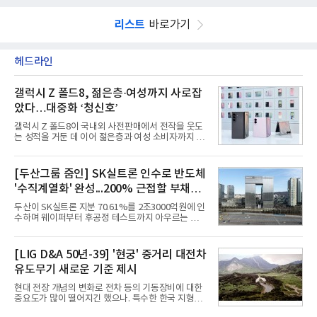
리스트
바로가기
헤드라인
갤럭시 Z 폴드8, 젊은층·여성까지 사로잡
았다…대중화 ‘청신호’
갤럭시 Z 폴드8이 국내외 사전판매에서 전작을 웃도
는 성적을 거둔 데 이어 젊은층과 여성 소비자까지 빠
르게 흡수하며 흥행세를 이어가고 있다. 대화면과 생
산성을 앞세운 기존 폴드의 소비자층에서 벗어나 디
자인과 휴대성을 강화하면서 폴더블폰의 대중화를 본
[두산그룹 줌인] SK실트론 인수로 반도체
격화하고 있다는 분석이 나온다.10일 카운터포인트
'수직계열화' 완성...200% 근접할 부채비
리서치에 따르면 갤럭시 Z8 시리즈의 글로벌 사전판
매량은 전작 대비 30% 이상 증가했다. 국내 사전판매
율 부담
두산이 SK실트론 지분 70.61%를 2조3000억원에 인
량은 전작 대비 39% 늘었고 유럽에서도 20% 이상
수하며 웨이퍼부터 후공정 테스트까지 아우르는 반도
증가했다. 미국에서도 역대 폴드 시리즈 가운데 가장
체 수직계열화를 완성했다. 인수 대상인 SK실트론은
높은 수준의 사전판매 성과를 기록한 전작보다 30%
지난해 5742억원의 순손실을 내며 신용등급 하향검
이상 늘어난 것으로 알려졌다.초기 흥행에는 폴드8의
토 대상에 올라 있다. 두산의 연결 기준 부채비율도 인
[LIG D&A 50년-39] '현궁' 중거리 대전차
폼팩터 변화가 영향
수금융 1조원을 가정할 경우 200%에 근접한 191%
유도무기 새로운 기준 제시
까지 오를 것으로 신용평가사들은 추산하고 있다.10
일 금융감독원 전자공시와 업계 등에 따르면 ㈜두산
현대 전장 개념의 변화로 전차 등의 기동장비에 대한
은 지난달 31일 이사회를 열고 SK㈜가 보유한 SK실
중요도가 많이 떨어지긴 했으나. 특수한 한국 지형을
트론 지분 70.61%를 인수하는 주식매매계약(SPA)
고려할 때 북한군 전차부대는 여전히 위협적인 존재
체결을 승인했다고 공시했다. 계약서에는 장용호 SK