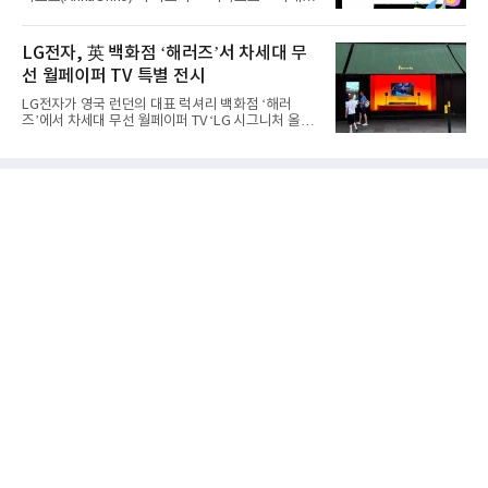
증가했다. 미국에서도 역대 폴드 시리즈 가운데 가장
터 크루(AhhaOhho Creator Crew, 이하 '아크크')' 1
높은 수준의 사전판매 성과를 기록한 전작보다 30%
기를 발족했다고 10일 밝혔다.아하오호는 퓨처랩이
이상 늘어난 것으로 알려졌다.초기 흥행에는 폴드8의
지난 10년간 오프라인 공간에서 운영해 온 창의환경
LG전자, 英 백화점 ‘해러즈’서 차세대 무
폼팩터 변화가 영향
철학을 디지털로 확장한 플랫폼이다. 학습자가 자신
선 월페이퍼 TV 특별 전시
의 관심사에서 출발해 직접 만들고 시행착오를 겪으
며 배움을 넓혀가도록 설계됐다. 디지털 콘텐츠를 소
LG전자가 영국 런던의 대표 럭셔리 백화점 ‘해러
비만 하기 쉬운 AI 시대의 아이들에게 정답을 따라가
즈’에서 차세대 무선 월페이퍼 TV ‘LG 시그니처 올레
는 능력보다 스스로 질문하고 만들어보는 '주체적 배
드 W’를 선보이며 현지 프리미엄 고객들의 관심을 끌
움의 경험'을 건넨다는 취지다.아크크는 초등학교 3학
고 있다.LG전자는 8월 7일부터 26일까지 해러즈 백
년부터 6학년 아동·청소년으로 꾸려졌다. 아하오호
화점 1층 외관을 장식하는 브롬튼 로드 쇼윈도에서
앱의 창작 챌린지에
LG 시그니처 올레드 W 특별 전시를 진행한다고 10일
밝혔다. 해당 공간은 월평균 약 110만 명이 찾는 런던
의 대표적인 프리미엄 쇼핑 거리다. 방문객들은 매장
에 들어서기 전부터 LG 시그니처 올레드 W의 뛰어난
화질과 초슬림 디자인을 경험할 수 있으며 쇼윈도에
서 본 제품을 백화점 내부 LG전자 매장에서도 직접 확
인할 수 있도록 했다.LG전자는 2013년 세계 최초 출
시 이후 13년 연