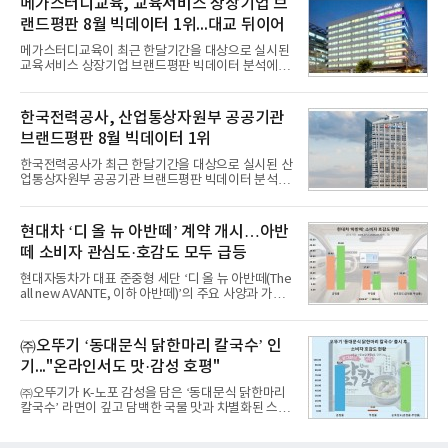
메가스터디교육, 교육서비스 상장기업 브
주제로 개최되는 ‘서울 핀테크 위크 2026’의 공식 프
랜드평판 8월 빅데이터 1위...대교 뒤이어
로그램으로, 우수한 AX 기반 핀테크 기업을 발굴하고
투자유치와 사업 협력 기회를 지원하기 위해 마련됐
메가스터디교육이 최근 한달기간을 대상으로 실시된
다.참여 대상은 창업 7년 이내의 서울 소재 핀테크 스
교육서비스 상장기업 브랜드평판 빅데이터 분석에서
타트업과 중소기업 창업 지원법에 따른 신사업 분야
1위를 차지했다. 대교와 디지털대상이 뒤를 이었다.7
의 창업 10년 이내 기업이다. 참가 신청은 10일부터
일 한국기업평판연구소(소장 구창환)는 국내 교육서
30일까지 스타트업 플러스 홈페이지를 통해 가능하
비스 상장기업 브랜드를 대상으로 지난 7월 7일부터
한국전력공사, 산업통상자원부 공공기관
다.심사를
8월 7일까지 수집된 소비자 빅데이터 10,074,233건
브랜드평판 8월 빅데이터 1위
을 분석한 결과, 메가스터디교육이 브랜드평판지수
1,710,926을 기록하며 8월 1위에 올랐다고 밝혔다.
한국전력공사가 최근 한달기간을 대상으로 실시된 산
분석에 활용된 빅데이터는 지난 7월(9,491,206건) 대
업통상자원부 공공기관 브랜드평판 빅데이터 분석에
비 6.14% 증가한 수치로, 교육서비스 상장기업 브랜
서 1위를 차지했다. 한국가스공사와 한국수력원자력
드에 대한 소비자 관심이 확대됐다.연구소에 따르면 8
이 순으로 뒤를 이었다.7일 한국기업평판연구소(소장
월 교육서비스 상장기업 브랜드평판 순위는 메가스터
구창환)는 산업통상자원부 공공기관 41개 브랜드를
현대차 ‘디 올 뉴 아반떼’ 계약 개시…아반
디교육, 대교, 디지
대상으로 지난 7월 7일부터 8월 7일까지 수집된 소비
떼 소비자 관심도·호감도 모두 급등
자 빅데이터 91,102,549건을 분석한 결과, 한국전력
공사가 브랜드평판지수 10,670,633을 기록하며 8월
현대자동차가 대표 준중형 세단 ‘디 올 뉴 아반떼(The
1위에 올랐다고 밝혔다. 분석에 활용된 빅데이터는 지
all new AVANTE, 이하 아반떼)’의 주요 사양과 가격
난 7월(88,893,823건) 대비 2.48% 증가한 수치다.연
을 공개하고 5일부터 계약을 시작한다고 밝혔다.아반
구소에 따르면 8월 산업통상자원부 공공기관 브랜드
떼는 6년 만에 선보이는 8세대 완전변경 모델로, ▲정
평판 30위 순위는 한국전력공사, 한국가스공사, 한국
교한 선과 면을 중심으로 완성한 파격적인 디자인 ▲
㈜오뚜기 ‘동대문식 닭한마리 칼국수’ 인
수력원자력, 한국석
과거 중형 세단 수준으로 확대된 차체 제원 ▲글로벌
기..."온라인서도 맛·감성 호평"
최고 수준의 안전성 ▲성능과 효율을 동시에 높인 주
행 완성도 ▲첨단 편의 및 디지털 사양 적용 등을 통해
㈜오뚜기가 K-노포 감성을 담은 ‘동대문식 닭한마리
글로벌 준중형 세단의 새로운 기준을 세웠다.아반떼
칼국수’ 라면이 깊고 담백한 국물 맛과 차별화된 스토
는 가솔린 2.0과 1.6 하이브리드 두 가지 파워트레인
리로 출시 초기부터 높은 인기를 얻고 있다고 4일 밝
과 모던, 프리미엄, 인스퍼레이션 세 가지 트림으로
혔다.‘동대문식 닭한마리 칼국수’는 예상을 뛰어넘는
운영된다.◆ 디자인·공간·안전·성능 전반에서 차급을