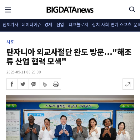
전체기사
데이터이슈
경제
산업
테크놀로지
정치·사회
연예·스포츠
문
사회
탄자니아 외교사절단 완도 방문..."해조
류 산업 협력 모색"
2026-05-11 08:29:38