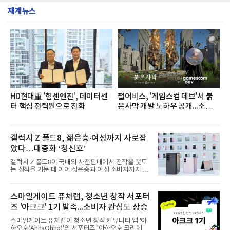
소비자 호응에 힘입어 지난 7월 13일 첫 선을 보인 지
넘
재계뉴스
단 18일 만에 누적 판매량 50만 개를 돌파하는 성과를
거두었다.이번 신제품은 개발진이 전국의 닭한마리
전문점을 직접 찾아 다니며 최적의 육수 비율을 완성
했다. 자극적이지 않으면서도 깊은 닭육수에 마늘의
개운한 풍미를 더했으며, 국물이 잘 배어들면서도 쫄
깃한 식감이 살아있는 칼국수 면발을 정교하게 구현
했다는게 회사측의 설명이다.실제 현장 시식 행사에
서도
HD현대重 '힘센엔진', 데이터센
펄어비스, '게임스컴 데브'서 붉
터 핵심 전력원으로 진화
은사막 개발 노하우 공개...소비자
관심도 증가
갤럭시 Z 폴드8, 젊은층·여성까지 사로잡
았다…대중화 ‘청신호’
갤럭시 Z 폴드8이 국내외 사전판매에서 전작을 웃도
는 성적을 거둔 데 이어 젊은층과 여성 소비자까지 빠
르게 흡수하며 흥행세를 이어가고 있다. 대화면과 생
산성을 앞세운 기존 폴드의 소비자층에서 벗어나 디
자인과 휴대성을 강화하면서 폴더블폰의 대중화를 본
스마일게이트 퓨처랩, 청소년 창작 서포터
격화하고 있다는 분석이 나온다.10일 카운터포인트
즈 '아크크' 1기 발족...소비자 관심도 상승
리서치에 따르면 갤럭시 Z8 시리즈의 글로벌 사전판
매량은 전작 대비 30% 이상 증가했다. 국내 사전판매
스마일게이트 퓨처랩이 청소년 창작 커뮤니티 앱 '아
량은 전작 대비 39% 늘었고 유럽에서도 20% 이상
하오호(AhhaOhho)'의 서포터즈 '아하오호 크리에이