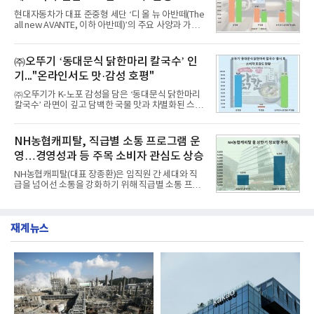
공사가 브랜드평판지수 10,670,633을 기록하며 8월
현대자동차가 대표 준중형 세단 ‘디 올 뉴 아반떼(The
1위에 올랐다고 밝혔다. 분석에 활용된 빅데이터는 지
all new AVANTE, 이하 아반떼)’의 주요 사양과 가격
난 7월(88,893,823건) 대비 2.48% 증가한 수치다.연
을 공개하고 5일부터 계약을 시작한다고 밝혔다.아반
구소에 따르면 8월 산업통상자원부 공공기관 브랜드
떼는 6년 만에 선보이는 8세대 완전변경 모델로, ▲정
평판 30위 순위는 한국전력공사, 한국가스공사, 한국
교한 선과 면을 중심으로 완성한 파격적인 디자인 ▲
㈜오뚜기 ‘동대문식 닭한마리 칼국수’ 인
수력원자력, 한국석
과거 중형 세단 수준으로 확대된 차체 제원 ▲글로벌
기..."온라인서도 맛·감성 호평"
최고 수준의 안전성 ▲성능과 효율을 동시에 높인 주
행 완성도 ▲첨단 편의 및 디지털 사양 적용 등을 통해
㈜오뚜기가 K-노포 감성을 담은 ‘동대문식 닭한마리
글로벌 준중형 세단의 새로운 기준을 세웠다.아반떼
칼국수’ 라면이 깊고 담백한 국물 맛과 차별화된 스토
는 가솔린 2.0과 1.6 하이브리드 두 가지 파워트레인
리로 출시 초기부터 높은 인기를 얻고 있다고 4일 밝
과 모던, 프리미엄, 인스퍼레이션 세 가지 트림으로
혔다.‘동대문식 닭한마리 칼국수’는 예상을 뛰어넘는
운영된다.◆ 디자인·공간·안전·성능 전반에서 차급을
소비자 호응에 힘입어 지난 7월 13일 첫 선을 보인 지
NH농협캐피탈, 직급별 소통 프로그램 운
넘
단 18일 만에 누적 판매량 50만 개를 돌파하는 성과를
영…경영성과 등 주목 소비자 관심도 상승
거두었다.이번 신제품은 개발진이 전국의 닭한마리
전문점을 직접 찾아 다니며 최적의 육수 비율을 완성
NH농협캐피탈(대표 장종환)은 임직원 간 세대와 직
했다. 자극적이지 않으면서도 깊은 닭육수에 마늘의
급을 넘어선 소통을 강화하기 위해 직급별 소통 프로
개운한 풍미를 더했으며, 국물이 잘 배어들면서도 쫄
그램'너하(NH)고, 나하(NH)고, NH GO!'를 지난 27일
깃한 식감이 살아있는 칼국수 면발을 정교하게 구현
부터 30일까지 서울 원센티널 NH농협캐피탈타워 22
했다는게 회사측의 설명이다.실제 현장 시식 행사에
층에서 운영했다고 31일 밝혔다.이번 프로그램은 경
서도
재계뉴스
영지원부 홍보팀과 2026년 새로이(e)＊가 공동 주관
했으며, ▲팀장·부장(7.27), ▲계장·주임(7.28), ▲과
장·차장(7.29), ▲대리(7.30) 등 직급별로 총 4회에 걸
쳐 진행됐다.참고로 새로이(e)는 NH농협캐피탈 MZ
세대들로(과장~계장) 구성된 자율 참여조직으로, 조
직문화 혁신과 업무 효율성 향상을 위한 다양한 활동
을 추진하며,새로운 변화와 이로운 영향력을 조직전
반에 전파하는 역할