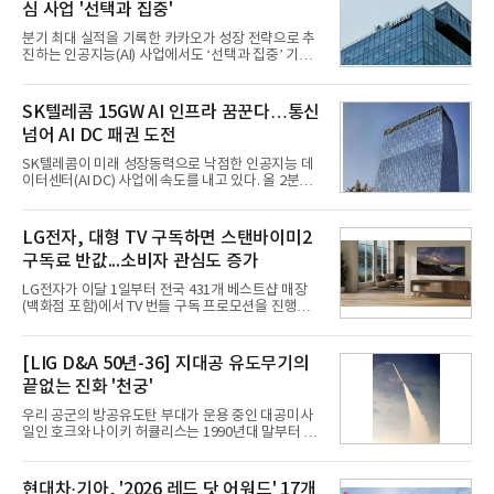
심 사업 '선택과 집중'
분기 최대 실적을 기록한 카카오가 성장 전략으로 추
진하는 인공지능(AI) 사업에서도 ‘선택과 집중’ 기조
를 강화하고 있다. 경쟁사들이 AI 데이터센터 등 인프
라 투자에 나서는 것과 달리, 카카오는 ‘카카오톡’이
라는 플랫폼 경쟁력을 활용한 AI 에이전트 서비스에
SK텔레콤 15GW AI 인프라 꿈꾼다…통신
집중하는 전략이다. 과거 무리한 사업 확장 과정에서
넘어 AI DC 패권 도전
겪었던 시행착오를 되풀이하지 않고 핵심 역량에 집
중하겠다는 취지로 풀이된다.7일 업계에 따르면 카카
SK텔레콤이 미래 성장동력으로 낙점한 인공지능 데
오는 올해 2분기 연결 기준 매출 2조985억원, 영업이
이터센터(AI DC) 사업에 속도를 내고 있다. 올 2분기
익 2770억원을 기록했다. 전년 동기 대비 매출과 영업
AI 데이터센터 매출이 90% 이상 급증한 데 이어, 오
이익은 각각 9%, 36% 증가해 모두 분기 기준 역대
는 2035년까지 총 15GW(기가와트) 규모의 AI DC를
최대치다. 상반기 기준 매출은 4조405억원, 영업이익
구축하겠다는 대형 청사진을 제시하면서다. 이에 따
LG전자, 대형 TV 구독하면 스탠바이미2
은 4884억
라 경쟁 구도 역시 이동통신사인 KT, LG유플러스를
구독료 반값...소비자 관심도 증가
넘어 네이버, 삼성SDS 등 IT 인프라 기업으로 확장되
고 있다.7일 SK텔레콤에 따르면 회사는 올해 2분기
LG전자가 이달 1일부터 전국 431개 베스트샵 매장
연결 기준 매출 4조 3591억원, 영업이익 5660억원을
(백화점 포함)에서 TV 번들 구독 프로모션을 진행하고
기록했다. 매출은 전년 동기 대비 0.5%, 영업이익은
있다. 대형 TV 구독 시 스탠바이미2 구독료를 반값 할
67.3% 증가한 수치다. AI DC 사업의 성장에 더해 수
인해주는 프로모션이다.대상 제품은 65·77·83형 올
익성 중심 경영, 그리고 지난해 발생한 일회성 비용에
레드, 75·86·100형 마이크로 RGB, 75·86형 미니
[LIG D&A 50년-36] 지대공 유도무기의
따른 기저효과가 실
RGB 등 거실용 TV로 인기가 높은 베스트셀러 TV 20
끝없는 진화 '천궁'
개 모델이며, 동시 구독 계약 시 스탠바이미2(모델명
27LX6TPGA) 구독료를 50% 할인 받을 수 있다. 프로
우리 공군의 방공유도탄 부대가 운용 중인 대공미사
모션 대상 모델과 혜택, 구독료 등 프로모션 세부 사항
일인 호크와 나이키 허큘리스는 1990년대 말부터 성
은 베스트샵 판매 매니저에게 문의하면 자세히 안내
능 면에서 한계를 보이기 시작했다. 이에 따라 정부는
받을 수 있다.LG TV를 구독으로 이용하면 최대 6년까
기존 미사일체계를 대체할 중고도 및 중거리 대공미
지 구독 계약기간 내 무상 A/S를 받을 수 있으며, 이사
사일을 개발하기로 결정했다.처음 KM-SAM 사업으로
현대차·기아, '2026 레드 닷 어워드' 17개
등으로 이전