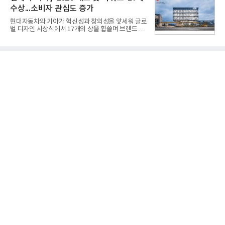
불린 이 사업의 명칭은 호크(Iron Hawk, 철매)를 대체
수상...소비자 관심도 증가
한다는 의미에서 ‘철매Ⅱ’ 로 정해졌다. 철매Ⅱ 개발
사업은 미사일체계 완성 후인 2011년 ‘천궁(天弓)’으
현대자동차와 기아가 혁신성과 창의성을 앞세워 글로
로 다시 장비명이 바뀌었다. 17개 업체와 관련 기관이
벌 디자인 시상식에서 17개의 상을 휩쓸며 브랜드 경
참여한 가운데 LIG 넥스원은 탐색 개발에서 체계개발
쟁력을 다시 한번 입증했다.현대자동차·기아는 '2026
완료까지 모든 과정에 참여했다. 1976년 호크 미사일
레드 닷 어워드: 브랜드 & 커뮤니케이션 디자인 부문
창정비 업체로 출발했던 회사가 호크 대체 유도무기
(Red Dot Design Award: Brand &
인 천궁
Communication Design)'에서 최우수상 2개, 본상
15개를 수상했다고 7일 밝혔다.'레드 닷 어워드'는 독
일 iF, 미국 IDEA와 함께 세계 3대 디자인 시상식으로
손꼽히는 세계 최대 규모의 디자인 공모전이다. 독일
노르트라인 베스트팔렌 디자인센터(Design
Zentrum Nordrhein Westfalen)가 주관해 매년 ▲
제품 디자인 ▲브랜드 & 커뮤니케이션 디자인 ▲디
자인 콘셉트 각 부문에서 우수한