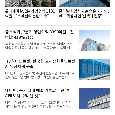
롯데케미칼, 2분기 영업익 1101
문어발 사업서 교훈 얻은 카카오,
억원... "스페셜티 전환 가속"
AI도 핵심 사업 '선택과 집중'
금호석화, 2분기 영업이익 3390억원... 전
년比 419% 급증
금호석유화학이 주력 제품 판매 호조에 힘입어 영업
이익이 전년 동기 대비 419.7% 증가하는 '깜짝 실
적'을 냈다. 금호석유화학은 연결 기준 올해 2분기 영
업이익이 3390억원으로 지난해 동기보다 419.7% 증
가한 것으로 잠정 집계됐다고 7일 공시했다.매출은 2
HD하이드로젠, 한국형 고체산화물연료전
조2682억원으로 지난해 동기 대비 27.9% 증가했다.
지 양산체계 구축
순이익은 3004억원으로 420.4% 늘었다.이번 호실적
은 주력 제품인 NB라텍스와 합성수지 판매 호조가 견
HD현대의 연료전지 및 수전해 전문기업 HD하이드로
인한 것으로 풀이된다. 미국의 중국산 의료용 고무장
젠이 설립 2년 만에 한국형 고체산화물연료전지
갑 관세 인상 이후 동남아 장갑업체의 가동률이 높아
(SOFC, Solid Oxide Fuel Cell) 양산체계를 구축하고
지면서 NB라텍스 수요가 증가했고, 원재료인 부타디
본격적인 시장 공략에 나선다.HD하이드로젠은 최근
엔(BD) 가격 상승분을 제품 가격에 반영하면서 수익
한국전기안전공사(KESCO)로부터 SOFC 발전설비
네이버, 분기 최대 매출 기록..."내년부터
성이 개선됐다.금호석유
‘HD250’과 ‘HD300’, 제조시설에 대한 사용전검사를
AI팩토리 수익 날 것"
완료하고 제품 양산체계 구축했다고 밝혔다.HD250
과 HD300은 각각 249kW급과 285kW급의 중소형 발
네이버가 광고와 커머스, 글로벌 C2C(개인 간 거래)
전용 SOFC 제품이다. 이번 검사를 통해 HD하이드로
사업 성장에 힘입어 2분기 외형 성장을 지속하며 역대
젠은 제품과 제조시설의 전기설비 안전성과 적합성을
최대 매출을 기록했다. AI 검색 서비스 'AI 탭'의 이용
확인받으면서 안정적인 제품 생산과 공급을 위한 기
자 증가와 엔비디아와 추진하는 AI 팩토리를 앞세워