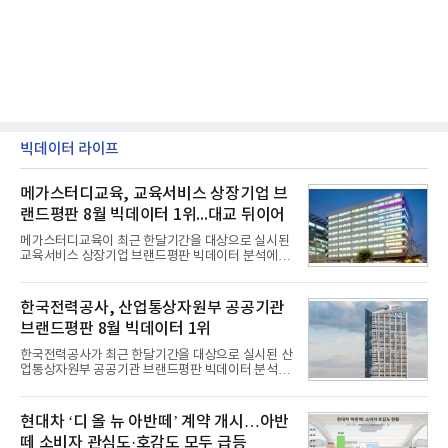
빅데이터 라이프
메가스터디교육, 교육서비스 상장기업 브
랜드평판 8월 빅데이터 1위...대교 뒤이어
메가스터디교육이 최근 한달기간을 대상으로 실시된
교육서비스 상장기업 브랜드평판 빅데이터 분석에서
1위를 차지했다. 대교와 디지털대상이 뒤를 이었다.7
일 한국기업평판연구소(소장 구창환)는 국내 교육서
비스 상장기업 브랜드를 대상으로 지난 7월 7일부터
한국전력공사, 산업통상자원부 공공기관
8월 7일까지 수집된 소비자 빅데이터 10,074,233건
브랜드평판 8월 빅데이터 1위
을 분석한 결과, 메가스터디교육이 브랜드평판지수
1,710,926을 기록하며 8월 1위에 올랐다고 밝혔다.
한국전력공사가 최근 한달기간을 대상으로 실시된 산
분석에 활용된 빅데이터는 지난 7월(9,491,206건) 대
업통상자원부 공공기관 브랜드평판 빅데이터 분석에
비 6.14% 증가한 수치로, 교육서비스 상장기업 브랜
서 1위를 차지했다. 한국가스공사와 한국수력원자력
드에 대한 소비자 관심이 확대됐다.연구소에 따르면 8
이 순으로 뒤를 이었다.7일 한국기업평판연구소(소장
월 교육서비스 상장기업 브랜드평판 순위는 메가스터
구창환)는 산업통상자원부 공공기관 41개 브랜드를
현대차 ‘디 올 뉴 아반떼’ 계약 개시…아반
디교육, 대교, 디지
대상으로 지난 7월 7일부터 8월 7일까지 수집된 소비
떼 소비자 관심도·호감도 모두 급등
자 빅데이터 91,102,549건을 분석한 결과, 한국전력