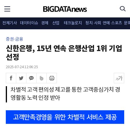
전체기사
데이터이슈
경제
산업
테크놀로지
정치·사회
연예·스포츠
문
증권·금융
신한은행, 15년 연속 은행산업 1위 기업
선정
2025-07-24 12:06:25
차별적 고객 편의성 제고를 통한 고객중심가치 경
영활동 노력 인정 받아