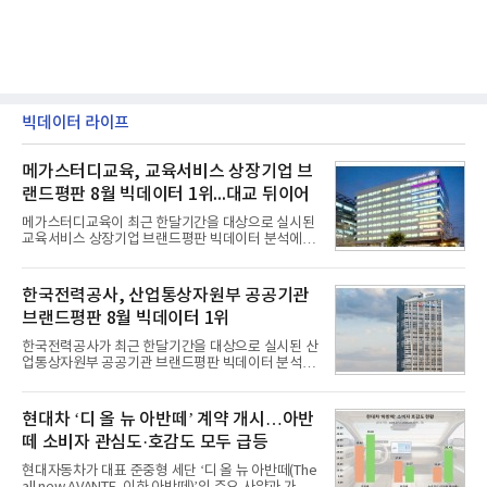
빅데이터 라이프
메가스터디교육, 교육서비스 상장기업 브
랜드평판 8월 빅데이터 1위...대교 뒤이어
메가스터디교육이 최근 한달기간을 대상으로 실시된
교육서비스 상장기업 브랜드평판 빅데이터 분석에서
1위를 차지했다. 대교와 디지털대상이 뒤를 이었다.7
일 한국기업평판연구소(소장 구창환)는 국내 교육서
비스 상장기업 브랜드를 대상으로 지난 7월 7일부터
한국전력공사, 산업통상자원부 공공기관
8월 7일까지 수집된 소비자 빅데이터 10,074,233건
브랜드평판 8월 빅데이터 1위
을 분석한 결과, 메가스터디교육이 브랜드평판지수
1,710,926을 기록하며 8월 1위에 올랐다고 밝혔다.
한국전력공사가 최근 한달기간을 대상으로 실시된 산
분석에 활용된 빅데이터는 지난 7월(9,491,206건) 대
업통상자원부 공공기관 브랜드평판 빅데이터 분석에
비 6.14% 증가한 수치로, 교육서비스 상장기업 브랜
서 1위를 차지했다. 한국가스공사와 한국수력원자력
드에 대한 소비자 관심이 확대됐다.연구소에 따르면 8
이 순으로 뒤를 이었다.7일 한국기업평판연구소(소장
월 교육서비스 상장기업 브랜드평판 순위는 메가스터
구창환)는 산업통상자원부 공공기관 41개 브랜드를
현대차 ‘디 올 뉴 아반떼’ 계약 개시…아반
디교육, 대교, 디지
대상으로 지난 7월 7일부터 8월 7일까지 수집된 소비
떼 소비자 관심도·호감도 모두 급등
자 빅데이터 91,102,549건을 분석한 결과, 한국전력
공사가 브랜드평판지수 10,670,633을 기록하며 8월
현대자동차가 대표 준중형 세단 ‘디 올 뉴 아반떼(The
1위에 올랐다고 밝혔다. 분석에 활용된 빅데이터는 지