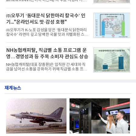
all new AVANTE, 이하 아반떼)’의 주요 사양과 가격
난 7월(88,893,823건) 대비 2.48% 증가한 수치다.연
을 공개하고 5일부터 계약을 시작한다고 밝혔다.아반
구소에 따르면 8월 산업통상자원부 공공기관 브랜드
떼는 6년 만에 선보이는 8세대 완전변경 모델로, ▲정
평판 30위 순위는 한국전력공사, 한국가스공사, 한국
교한 선과 면을 중심으로 완성한 파격적인 디자인 ▲
㈜오뚜기 ‘동대문식 닭한마리 칼국수’ 인
수력원자력, 한국석
과거 중형 세단 수준으로 확대된 차체 제원 ▲글로벌
기..."온라인서도 맛·감성 호평"
최고 수준의 안전성 ▲성능과 효율을 동시에 높인 주
행 완성도 ▲첨단 편의 및 디지털 사양 적용 등을 통해
㈜오뚜기가 K-노포 감성을 담은 ‘동대문식 닭한마리
글로벌 준중형 세단의 새로운 기준을 세웠다.아반떼
칼국수’ 라면이 깊고 담백한 국물 맛과 차별화된 스토
는 가솔린 2.0과 1.6 하이브리드 두 가지 파워트레인
리로 출시 초기부터 높은 인기를 얻고 있다고 4일 밝
과 모던, 프리미엄, 인스퍼레이션 세 가지 트림으로
혔다.‘동대문식 닭한마리 칼국수’는 예상을 뛰어넘는
운영된다.◆ 디자인·공간·안전·성능 전반에서 차급을
소비자 호응에 힘입어 지난 7월 13일 첫 선을 보인 지
NH농협캐피탈, 직급별 소통 프로그램 운
넘
단 18일 만에 누적 판매량 50만 개를 돌파하는 성과를
영…경영성과 등 주목 소비자 관심도 상승
거두었다.이번 신제품은 개발진이 전국의 닭한마리
전문점을 직접 찾아 다니며 최적의 육수 비율을 완성
NH농협캐피탈(대표 장종환)은 임직원 간 세대와 직
했다. 자극적이지 않으면서도 깊은 닭육수에 마늘의
급을 넘어선 소통을 강화하기 위해 직급별 소통 프로
개운한 풍미를 더했으며, 국물이 잘 배어들면서도 쫄
그램'너하(NH)고, 나하(NH)고, NH GO!'를 지난 27일
깃한 식감이 살아있는 칼국수 면발을 정교하게 구현
부터 30일까지 서울 원센티널 NH농협캐피탈타워 22
했다는게 회사측의 설명이다.실제 현장 시식 행사에
층에서 운영했다고 31일 밝혔다.이번 프로그램은 경
서도
재계뉴스
영지원부 홍보팀과 2026년 새로이(e)＊가 공동 주관
했으며, ▲팀장·부장(7.27), ▲계장·주임(7.28), ▲과
장·차장(7.29), ▲대리(7.30) 등 직급별로 총 4회에 걸
쳐 진행됐다.참고로 새로이(e)는 NH농협캐피탈 MZ
세대들로(과장~계장) 구성된 자율 참여조직으로, 조
직문화 혁신과 업무 효율성 향상을 위한 다양한 활동
을 추진하며,새로운 변화와 이로운 영향력을 조직전
반에 전파하는 역할