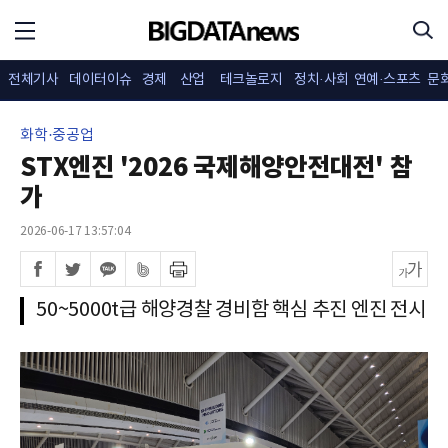
전체기사
데이터이슈
경제
산업
테크놀로지
정치·사회
연예·스포츠
문
화학·중공업
STX엔진 '2026 국제해양안전대전' 참
가
2026-06-17 13:57:04
50~5000t급 해양경찰 경비함 핵심 추진 엔진 전시