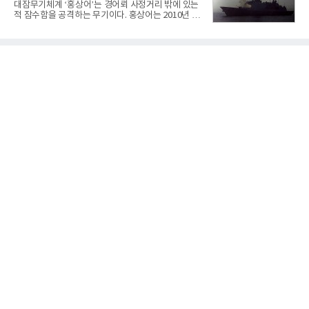
대잠무기체계 ‘홍상어’는 경어뢰 사정거리 밖에 있는
오는 올해 2분기 연결 기준 매출 2조985억원, 영업이
적 잠수함을 공격하는 무기이다. 홍상어는 2010년 넥
익 2770억원을 기록했다. 전년 동기 대비 매출과 영업
스원퓨처 시절 진해하우스에서 최초 생산돼 전력화가
이익은 각각 9%, 36% 증가해 모두 분기 기준 역대
이뤄졌다. 이후 2012년 한국형 구축함(KDX-1) 이상
최대치다. 상반기 기준 매출은 4조405억원, 영업이익
의 함정에 실전 배치됐다.그해 7월 해군은 동해상에서
은 4884억
성능 검증을 위해 홍상어 시험발사를 실시했다. 이때
홍상어가 목표 지점에서 입수한 후 표적을 타격하지
못하고 물속에서 멈춰버리는 예상 밖의 일이 벌어졌
다. 2차 품질확인 사격 시험에서도 만족스러운 결과를
얻지 못했다. 완벽한 신뢰성 확보를 위해 LIG넥스원은
국방과학연구소(ADD) 테스크포스(TF)와 합심해 본
격적인 개선 작업에 착수했다.홍상어 유도탄의 모든
분야를