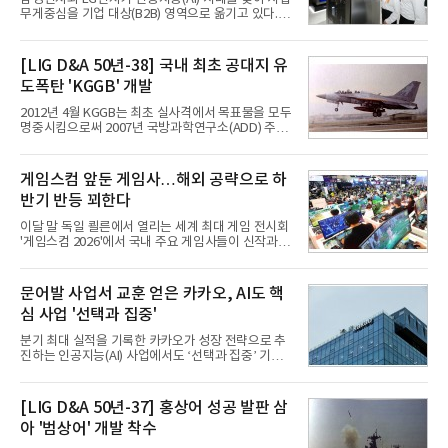
무게중심을 기업 대상(B2B) 영역으로 옮기고 있다.
TV와 생활가전 등 전통적인 소비자 시장이 성숙기에
접어든 가운데 삼성전자는 AI 반도체를 중심으로 데
이터센터 생태계 공략을 강화하고 LG전자는 냉각솔
[LIG D&A 50년-38] 국내 최초 공대지 유
루션·전장·로봇 등 기업용 솔루션 사업 확대에 속도를
도폭탄 'KGGB' 개발
내고 있다.9일 업계에 따르면 LG전자는 2분기 생활가
전과 프리미엄 제품 경쟁력에 더해 B2B 사업 확대 효
2012년 4월 KGGB는 최초 실사격에서 목표물을 모두
과로 수익성을 방어한 반면 삼성전자는 디바이스경험
명중시킴으로써 2007년 국방과학연구소(ADD) 주관
(DX) 부문의 TV·생활가전 수익성이 악화됐다. 대신 삼
으로 시작된 KGGB 개발사업에 LIG넥스원은 시제업
성은 AI 메모리 등 반도체 사업을 중심으로 새로운 성
체로 참여했다. 체계개발에는 총 400여억 원의 개발
장 동력을 확보하는 데 집중하고 있다.LG전자는 B2B
비와 62개월의 기간이 소요됐다. 한국형 GPS 유도폭
게임스컴 앞둔 게임사…해외 공략으로 하
사업 확대
탄 KGGB(Korea GPS Guided Bomb)는 국내 최초
반기 반등 꾀한다
의 공대지 유도폭탄으로 2012년에 최종 전투용 적합
판정을 받았다.우리 공군이 운용하는 모든 전투기에
이달 말 독일 쾰른에서 열리는 세계 최대 게임 전시회
탑재할 수 있는 KGGB는 일반목적폭탄(General
'게임스컴 2026'에서 국내 주요 게임사들이 신작과 글
Purpose Bomb)에 장착하여 운용토록 개발됐다.이
로벌 전략을 공개한다. 상반기 게임사들의 실적이 업
는 현재 군에서 보유하고 있는 상당량의 일반목적폭
체별로 엇갈린 가운데 하반기 신작 흥행과 해외 시장
탄을 활용하기 위한 취지였다.항공기에 장착된 KGGB
성과가 실적을 좌우할 핵심 변수로 떠오르고 있다.8일
문어발 사업서 교훈 얻은 카카오, AI도 핵
는 조종사가 휴대하는 명령통신장치(PDU, P
업계에 따르면 올해 상반기 게임업계는 기업별 성적
심 사업 '선택과 집중'
표가 크게 갈렸다. 대표적으로 크래프톤은 'PUBG: 배
틀그라운드'의 안정적인 성장에 힘입어 상반기 연결
분기 최대 실적을 기록한 카카오가 성장 전략으로 추
기준 매출 2조6616억원, 영업이익 9725억원으로 역
진하는 인공지능(AI) 사업에서도 ‘선택과 집중’ 기조
대 최대 실적을 기록했다. 엔씨도 올해 출시한 '아이온
를 강화하고 있다. 경쟁사들이 AI 데이터센터 등 인프
2' 등에 힘입어 호실적을 거둘 것으로 전망된다.반면
라 투자에 나서는 것과 달리, 카카오는 ‘카카오톡’이
넷마블은 2분기 매출이 증가했지만 영업이익은 전년
라는 플랫폼 경쟁력을 활용한 AI 에이전트 서비스에
[LIG D&A 50년-37] 홍상어 성공 발판 삼
동기 대
집중하는 전략이다. 과거 무리한 사업 확장 과정에서
아 '범상어' 개발 착수
겪었던 시행착오를 되풀이하지 않고 핵심 역량에 집
중하겠다는 취지로 풀이된다.7일 업계에 따르면 카카