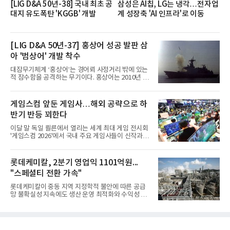
[LIG D&A 50년-38] 국내 최초 공
삼성은 AI칩, LG는 냉각…전자업
대지 유도폭탄 'KGGB' 개발
계 성장축 'AI 인프라'로 이동
[LIG D&A 50년-37] 홍상어 성공 발판 삼
아 '범상어' 개발 착수
대잠무기체계 ‘홍상어’는 경어뢰 사정거리 밖에 있는
적 잠수함을 공격하는 무기이다. 홍상어는 2010년 넥
스원퓨처 시절 진해하우스에서 최초 생산돼 전력화가
이뤄졌다. 이후 2012년 한국형 구축함(KDX-1) 이상
의 함정에 실전 배치됐다.그해 7월 해군은 동해상에서
게임스컴 앞둔 게임사…해외 공략으로 하
성능 검증을 위해 홍상어 시험발사를 실시했다. 이때
반기 반등 꾀한다
홍상어가 목표 지점에서 입수한 후 표적을 타격하지
못하고 물속에서 멈춰버리는 예상 밖의 일이 벌어졌
이달 말 독일 쾰른에서 열리는 세계 최대 게임 전시회
다. 2차 품질확인 사격 시험에서도 만족스러운 결과를
'게임스컴 2026'에서 국내 주요 게임사들이 신작과 글
얻지 못했다. 완벽한 신뢰성 확보를 위해 LIG넥스원은
로벌 전략을 공개한다. 상반기 게임사들의 실적이 업
국방과학연구소(ADD) 테스크포스(TF)와 합심해 본
체별로 엇갈린 가운데 하반기 신작 흥행과 해외 시장
격적인 개선 작업에 착수했다.홍상어 유도탄의 모든
성과가 실적을 좌우할 핵심 변수로 떠오르고 있다.8일
롯데케미칼, 2분기 영업익 1101억원...
분야를
업계에 따르면 올해 상반기 게임업계는 기업별 성적
"스페셜티 전환 가속"
표가 크게 갈렸다. 대표적으로 크래프톤은 'PUBG: 배
틀그라운드'의 안정적인 성장에 힘입어 상반기 연결
롯데케미칼이 중동 지역 지정학적 불안에 따른 공급
기준 매출 2조6616억원, 영업이익 9725억원으로 역
망 불확실성 지속에도 생산 운영 최적화와 수익성 중
대 최대 실적을 기록했다. 엔씨도 올해 출시한 '아이온
심의 사업 운영을 통해 전분기에 이어 흑자 기조를 이
2' 등에 힘입어 호실적을 거둘 것으로 전망된다.반면
어갔다.롯데케미칼이 2026년 2분기 연결 기준 매출
넷마블은 2분기 매출이 증가했지만 영업이익은 전년
액 5조6864억원, 영업이익 1101억원을 기록했다고 7
동기 대
일 밝혔다. 사업별로는 기초화학 부문(롯데케미칼 기