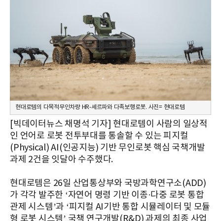
현대로템의 다목적무인차량 HR-셰르파와 다족보행로봇. 사진= 현대로템
[빅데이터뉴스 채명석 기자] 현대로템이 사람의 일상적
인 언어로 로봇 전투부대를 통솔할 수 있는 피지컬
(Physical) AI(인공지능) 기반 무인로봇 핵심 국책개발
과제 2건을 잇달아 수주했다.
현대로템은 26일 산업통상부와 국방과학연구소(ADD)
가 각각 발주한 ‘자연어 명령 기반 이종·다중 로봇 통합
관제 시스템’과 ‘피지컬 AI기반 통합 시뮬레이터 및 모듈
형 로봇 시스템’ 국책 연구개발(R&D) 과제의 최종 사업