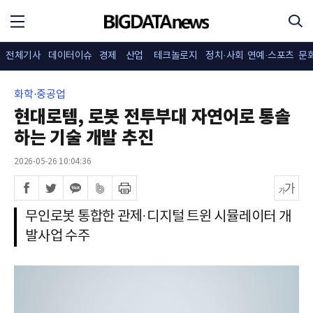
전체기사
데이터이슈
경제
산업
테크놀로지
정치·사회
연예·스포츠
문
화학·중공업
현대로템, 로봇 전투부대 자연어로 통솔
하는 기술 개발 추진
2026-05-26 10:04:36
무인로봇 통합한 관제·디지털 트윈 시뮬레이터 개
발사업 수주