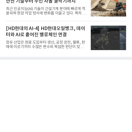
안전 기술부터 무인 자율 굴착기까지
코에어솔루션 대표, 이일형 로이드인증원(LRQA) 한
국지사 대표 등이 참석한 가운데 ‘항공우주·방산 품질
최근 인공지능(AI) 기술이 건설기계 분야에 빠르게 적
경영시스템(AS9100D)’ 인증수여식을 가졌다고 밝혔
용되며 현장 작업 방식에 변화를 이끌고 있다. 특히 무
다.포스코에어솔루션이 획득한 AS9100D는 국제 품
인 자율화 기술은 작업 효율을 획기적으로 높이며 스
질경영시스템 표준(ISO 9001)을 기반으로 항공우주
마트 건설 현장 구현을 앞당기고 있다.HD현대사이트
및 방위산업의 엄격한 특수 요구사항을 반영한 글로
솔루션은 최근 스위스 건설 현장에서 무인 자율 굴착
[HD현대의 AI-4] HD현대오일뱅크, 데이
벌 표준이다. 특히 미세
기를 투입했다. 실제 공사를 진행한 것은 처음으로, 건
터와 AI로 흩어진 밸류체인 연결
설장비 자율화 기술의 새로운 이정표를 제시했다.이
번에 투입된 무인 자율 굴착기는 유럽 대형 건설그룹
정유 산업은 원료 도입부터 생산, 공정 운전, 물류, 판
키바그(KIBAG)의 스위스 투겐 지역 건설 프로젝트에
매에 이르기까지 수많은 변수와 복잡한 판단이 맞물
서 깊이 3m, 폭 12m, 길이 1km 규모의 토목 공사를
리는 구조를 갖고 있다. 작은 변화 하나가 전체 수익성
수행할 예정이다. 해당 장비에는 HD건설기계의 22t
과 운영 효율에 직접적인 영향을 미치는 만큼, 데이터
급 굴착기를 기반으로 HD현대사이트솔루션의 스마
를 얼마나 빠르고 정확하게 연결하고 활용하느냐가
트 굴착기 플랫폼
기업경쟁력을 좌우하는 핵심 요소로 떠오르고 있다.
이러한 환경 속에서 HD현대오일뱅크는 인공지능(AI)
을 단순한 업무 자동화 도구로 보지 않고, 정유사의 밸
류체인(Value Chain) 전반을 연결하고 최적화하는 핵
심 기반으로 활용하고 있다.원유 선택과 도입, 생산계
획, 제품 운영, 물류와 수급, 공정 운전에 이르기까지
각 업무를 개별적으로 바라보는 것이 아니라, 하나의
흐름