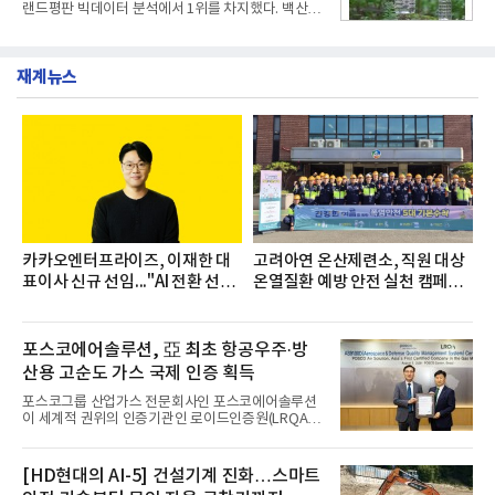
랜드평판 빅데이터 분석에서 1위를 차지했다. 백산수
으로 이어졌다.캠페인 기간에는 임직원의 참여를 독
와 동원샘물이 뒤를 이었다.31일 한국기업평판연구
려하기 위해 헌혈 퀴즈와 행운 복권 등 다양한 이벤트
소(소장 구창환)는 국내 소비자들에게 사랑받는 21개
도 진행했다.종근당홀딩스는 임직원들이 기부한 헌혈
생수 브랜드를 대상으로 지난 6월 30일부터 7월 31일
증을 한국백혈병
재계뉴스
까지 수집된 소비자 빅데이터 3,702,555건을 분석한
결과, 삼다수가 브랜드평판지수 1,594,583을 기록하
며 7월 1위에 올랐다고 밝혔다. 분석에 활용된 빅데이
터는 지난 4월(3,435,836건) 대비 7.76% 증가한 수
치다.연구소에 따르면 7월 생수 브랜드평판 순위는 삼
다수, 백산수, 동원샘물, 스파클, 아이시스, 에비앙,
몽베스트, 크리스탈, 풀무원샘물, 평창수, 지리산수,
진로 석수,
카카오엔터프라이즈, 이재한 대
고려아연 온산제련소, 직원 대상
표이사 신규 선임..."AI 전환 선
온열질환 예방 안전 실천 캠페인
도"
실시
포스코에어솔루션, 亞 최초 항공우주·방
산용 고순도 가스 국제 인증 획득
포스코그룹 산업가스 전문회사인 포스코에어솔루션
이 세계적 권위의 인증기관인 로이드인증원(LRQA)
으로부터 아시아 지역 최초로 항공우주 및 방산용 고
순도 희귀가스 제조 분야 국제공인 인증인 ‘항공우주·
방산 품질경영시스템(AS9100D)’을 획득했다.포스코
[HD현대의 AI-5] 건설기계 진화…스마트
에어솔루션은 6일 서울 포스코센터에서 김대연 포스