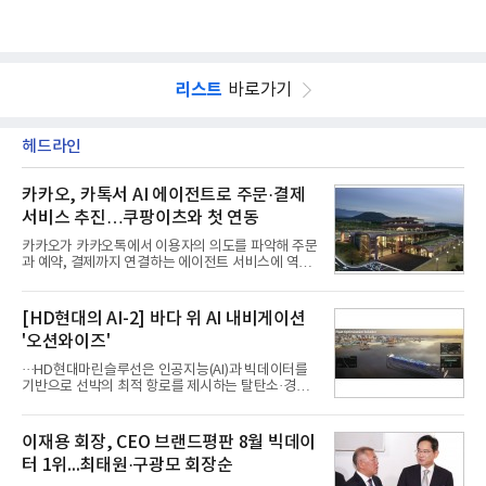
리스트
바로가기
헤드라인
카카오, 카톡서 AI 에이전트로 주문·결제
서비스 추진…쿠팡이츠와 첫 연동
카카오가 카카오톡에서 이용자의 의도를 파악해 주문
과 예약, 결제까지 연결하는 에이전트 서비스에 역량
을 집중한다. 음식 배달을 시작으로 커머스와 예약, 여
행 등으로 적용 범위를 넓혀 AI를 새로운 톡비즈 성장
축으로 만들겠다는 구상이다.정신아 카카오 대표는 6
[HD현대의 AI-2] 바다 위 AI 내비게이션
일 열린 2분기 실적 발표 컨퍼런스콜에서 "AI는 톡비
'오션와이즈'
즈 성장 재점화의 핵심이자 주요 매출원으로 자리 잡
을 것"이라며 이같은 AI 사업 전략을 공개했다. 카카
···HD현대마린슬루선은 인공지능(AI)과 빅데이터를
오는 이날 함께 발표한 2분기 연결 매출이 전년 동기
기반으로 선박의 최적 항로를 제시하는 탈탄소·경제
대비 9% 증가한 2조985억원, 영업이익은 36% 늘어
운항 솔루션 ‘오션와이즈’를 운영하고 있다. 별도의
난 2770억원이라고 밝혔다. 매출과 영업이익 모두 분
장비 설치 없이 일고리즘 만으로 선박의 탄소 배출량
기 기준 역대 최대치다. 카카오는 플랫폼 부문 매출이
을 모니터링 및 예측하며, 연료 소비를 최소화하는 운
이재용 회장, CEO 브랜드평판 8월 빅데이
17% 증가하
항 가이드라인을 제공한다.오션와이즈의 핵심 기능은
터 1위...최태원·구광모 회장순
CI(탄소집약도지수) 실시간 관리 예측, 시 기반 최적
항로 추천, 선단 관리 등이다. HD현대오일뱅크와의