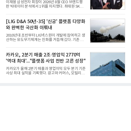
이재용 삼성전자 회장이 2026년 8월 CEO 브랜드평
실증에서는 총 13개 구간, 10만6000km 항해를 통해
판 빅데이터 분석에서 1위를 차지했다. 최태원 SK그
평균 5.3%의 연료 질감 효과를 입증했다. 이는 연간 1
룹 회장과 구광모 LG그룹 회장이 뒤를 이었다.6일 한
만t의 연료를 사용하는 선박 1척 기준 약 3억5000만
국기업평판연구소(소장 구창환)는 빅데이터뉴스와
원의 비용 절감에 해당한다.주목할 점은 오션와이즈
함께 60명의 CEO 브랜드를 대상으로 2026년 7월 6
[LIG D&A 50년-35] '신궁' 플랫폼 다양화
의 핵심
일부터 8월 6일까지 수집된 소비자 빅데이터
와 완벽한 국산화 이뤄내
7,395,735건을 분석한 결과, 삼성 이재용 회장이 브
랜드평판지수 1,984,715를 기록하며 8월 1위에 올랐
2010년대 초반부터 LIG넥스원이 개발에 참여하고 생
다고 밝혔다. 분석에 활용된 빅데이터는 지난 7월
산하는 유도무기체계는 진화를 거듭해 갔다. 기존 무
(14,233,797건) 대비 48.04% 감소한 수치다.8월
기체계에 기반한 새로운 기능이 추가되기도 하고, 활
CEO 브랜드평판 30위 순위는 이재용, 최태원, 정의
용도가 떨어지는 재래식 무기를 새롭게 활용하는 방
선, 구광모, 신동빈, 박현주, 이해진, 정원주, 함영주,
안이 강구됐다. 또 핵심 구성품 국산화를 통해 수출상
카카오, 2분기 매출 2조·영업익 2770억
김승연, 이재현, 강호동, 김범수, 양종
의 제약을 해소하고자 노력했다. 이러한 LIG넥스원의
'역대 최대'..."플랫폼 사업 전반 고른 성장"
신기술 개발 성과가 집약된 무기체계가 바로 휴대용
지대공 유도무기 ‘신궁’이다.신궁은 이미 2009년 수
카카오가 올해 2분기 매출과 영업이익 모두 분기 기준
출을 위한 개량형 멀티런처 개발을 완료함으로써 기
사상 최대 실적을 기록했다. 광고와 커머스, 모빌리
능 다양화와 계열화 가능성을 선보인 바 있었다. 이번
티, 페이 등 플랫폼 사업이 고르게 성장하며 실적을 견
엔 기존 K-30 30mm 대공포 비호 체계에 신궁을 장착
인했다.카카오는 6일 연결 기준 올해 2분기 매출 2조
하는 개량사업, 일명 ‘비호복합’ 프로젝트가 2009년
985억원, 영업이익 2770억원을 기록했다고 밝혔다.
부터 진행됐
전년 동기 대비 매출은 9%, 영업이익은 36% 늘어난
수치다. 전년 동기 실적과 증가율은 카카오게임즈와
카카오헬스케어 관련 손익을 중단영업손익으로 반영
한 기준으로 산출됐다. 지난해 2분기 매출은 1조9175
억원, 영업이익은 2039억원이었다.플랫폼 부문 매출
은 1조2303억원으로 전년 동기 대비 17% 증가했다.
카카오톡 내 광고와 커머스 사업을 아우르는 톡비즈
매출은 6432억원