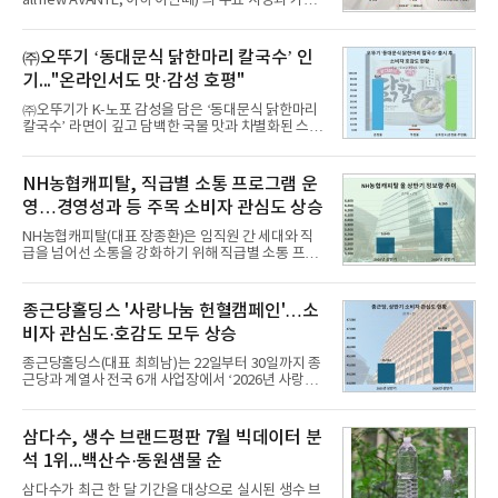
all new AVANTE, 이하 아반떼)’의 주요 사양과 가격
을 공개하고 5일부터 계약을 시작한다고 밝혔다.아반
떼는 6년 만에 선보이는 8세대 완전변경 모델로, ▲정
교한 선과 면을 중심으로 완성한 파격적인 디자인 ▲
㈜오뚜기 ‘동대문식 닭한마리 칼국수’ 인
과거 중형 세단 수준으로 확대된 차체 제원 ▲글로벌
기..."온라인서도 맛·감성 호평"
최고 수준의 안전성 ▲성능과 효율을 동시에 높인 주
행 완성도 ▲첨단 편의 및 디지털 사양 적용 등을 통해
㈜오뚜기가 K-노포 감성을 담은 ‘동대문식 닭한마리
글로벌 준중형 세단의 새로운 기준을 세웠다.아반떼
칼국수’ 라면이 깊고 담백한 국물 맛과 차별화된 스토
는 가솔린 2.0과 1.6 하이브리드 두 가지 파워트레인
리로 출시 초기부터 높은 인기를 얻고 있다고 4일 밝
과 모던, 프리미엄, 인스퍼레이션 세 가지 트림으로
혔다.‘동대문식 닭한마리 칼국수’는 예상을 뛰어넘는
운영된다.◆ 디자인·공간·안전·성능 전반에서 차급을
소비자 호응에 힘입어 지난 7월 13일 첫 선을 보인 지
NH농협캐피탈, 직급별 소통 프로그램 운
넘
단 18일 만에 누적 판매량 50만 개를 돌파하는 성과를
영…경영성과 등 주목 소비자 관심도 상승
거두었다.이번 신제품은 개발진이 전국의 닭한마리
전문점을 직접 찾아 다니며 최적의 육수 비율을 완성
NH농협캐피탈(대표 장종환)은 임직원 간 세대와 직
했다. 자극적이지 않으면서도 깊은 닭육수에 마늘의
급을 넘어선 소통을 강화하기 위해 직급별 소통 프로
개운한 풍미를 더했으며, 국물이 잘 배어들면서도 쫄
그램'너하(NH)고, 나하(NH)고, NH GO!'를 지난 27일
깃한 식감이 살아있는 칼국수 면발을 정교하게 구현
부터 30일까지 서울 원센티널 NH농협캐피탈타워 22
했다는게 회사측의 설명이다.실제 현장 시식 행사에
층에서 운영했다고 31일 밝혔다.이번 프로그램은 경
종근당홀딩스 '사랑나눔 헌혈캠페인'…소
서도
영지원부 홍보팀과 2026년 새로이(e)＊가 공동 주관
비자 관심도·호감도 모두 상승
했으며, ▲팀장·부장(7.27), ▲계장·주임(7.28), ▲과
장·차장(7.29), ▲대리(7.30) 등 직급별로 총 4회에 걸
종근당홀딩스(대표 최희남)는 22일부터 30일까지 종
쳐 진행됐다.참고로 새로이(e)는 NH농협캐피탈 MZ
근당과 계열사 전국 6개 사업장에서 ‘2026년 사랑나
세대들로(과장~계장) 구성된 자율 참여조직으로, 조
눔 헌혈캠페인’을 실시했다고 31일 밝혔다.이번 캠페
직문화 혁신과 업무 효율성 향상을 위한 다양한 활동
인은 장마와 폭염, 여름휴가 등으로 헌혈 참여가 줄어
을 추진하며,새로운 변화와 이로운 영향력을 조직전
드는 시기에 안정적 혈액 수급에 기여하고 생명나눔
삼다수, 생수 브랜드평판 7월 빅데이터 분
반에 전파하는 역할
문화를 확산하기 위해 마련됐다.캠페인은 종근당 천
석 1위...백산수·동원샘물 순
안공장을 시작으로 ▲효종연구소 ▲종근당바이오 안
산공장 ▲경보제약 아산본사 ▲종근당건강 당진공장
삼다수가 최근 한 달 기간을 대상으로 실시된 생수 브
▲종근당 본사 등 전국 6개 사업장에서 릴레이 방식