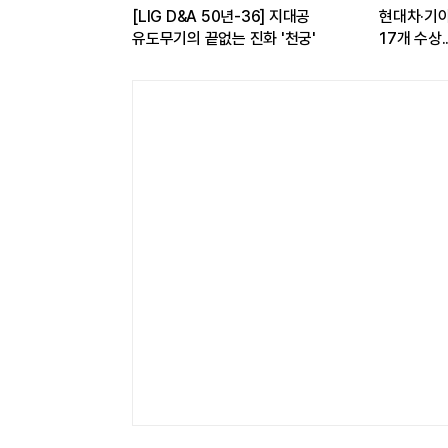
 구독하면
[LIG D&A 50년-36] 지대공
현대차·기아,
 반값...소비자
유도무기의 끝없는 진화 '천궁'
17개 수상