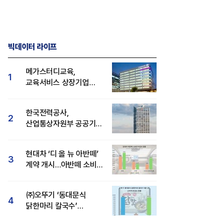
빅데이터 라이프
메가스터디교육,
1
교육서비스 상장기업
브랜드평판 8월 빅데이터
1위...대교 뒤이어
한국전력공사,
2
산업통상자원부 공공기관
브랜드평판 8월 빅데이터
1위
현대차 ‘디 올 뉴 아반떼’
3
계약 개시…아반떼 소비자
관심도·호감도 모두 급등
㈜오뚜기 ‘동대문식
4
닭한마리 칼국수’
인기..."온라인서도 맛·