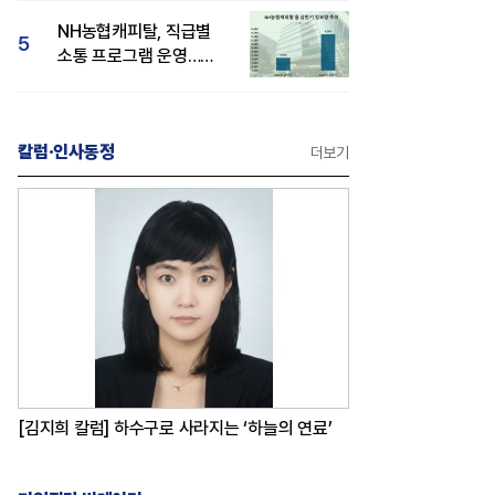
감성 호평"
NH농협캐피탈, 직급별
5
소통 프로그램 운영…
경영성과 등 주목 소비자
관심도 상승
칼럼·인사동정
더보기
[김지희 칼럼] 하수구로 사라지는 ‘하늘의 연료’