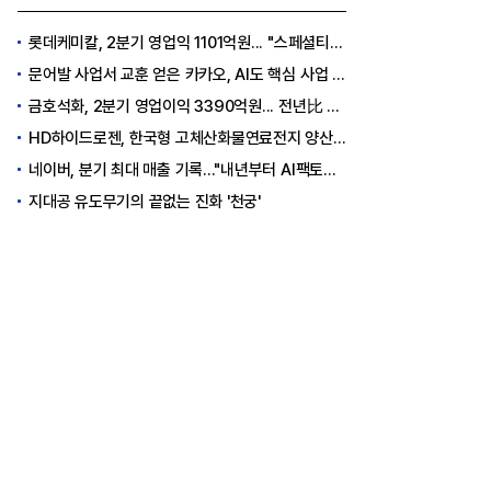
롯데케미칼, 2분기 영업익 1101억원... "스페셜티 전환 가속"
문어발 사업서 교훈 얻은 카카오, AI도 핵심 사업 '선택과 집중'
금호석화, 2분기 영업이익 3390억원... 전년比 419% 급증
HD하이드로젠, 한국형 고체산화물연료전지 양산체계 구축
네이버, 분기 최대 매출 기록..."내년부터 AI팩토리 수익 날 것"
지대공 유도무기의 끝없는 진화 '천궁'