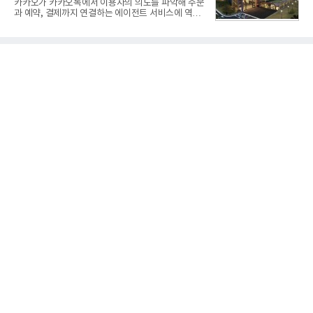
카카오가 카카오톡에서 이용자의 의도를 파악해 주문
랐다고 밝혔다. 분석에 활용된 빅데이터는 지난 7월
과 예약, 결제까지 연결하는 에이전트 서비스에 역량
(88,893,823건) 대비 2.48% 증가한 수치다.연구소에
을 집중한다. 음식 배달을 시작으로 커머스와 예약, 여
따르면 8월 산업통상부 공공기관 브랜드평판 30위 순
행 등으로 적용 범위를 넓혀 AI를 새로운 톡비즈 성장
위는 한국전력공사, 한국가스공사, 한국수력원자력,
축으로 만들겠다는 구상이다.정신아 카카오 대표는 6
한국석유공사, 한전
일 열린 2분기 실적 발표 컨퍼런스콜에서 "AI는 톡비
즈 성장 재점화의 핵심이자 주요 매출원으로 자리 잡
을 것"이라며 이같은 AI 사업 전략을 공개했다. 카카
오는 이날 함께 발표한 2분기 연결 매출이 전년 동기
대비 9% 증가한 2조985억원, 영업이익은 36% 늘어
난 2770억원이라고 밝혔다. 매출과 영업이익 모두 분
기 기준 역대 최대치다. 카카오는 플랫폼 부문 매출이
17% 증가하