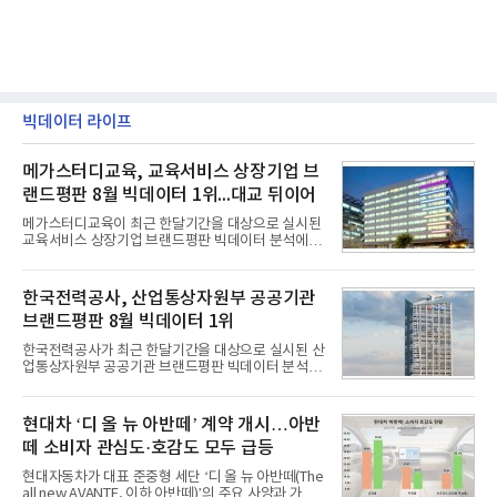
빅데이터 라이프
메가스터디교육, 교육서비스 상장기업 브
랜드평판 8월 빅데이터 1위...대교 뒤이어
메가스터디교육이 최근 한달기간을 대상으로 실시된
교육서비스 상장기업 브랜드평판 빅데이터 분석에서
1위를 차지했다. 대교와 디지털대상이 뒤를 이었다.7
일 한국기업평판연구소(소장 구창환)는 국내 교육서
비스 상장기업 브랜드를 대상으로 지난 7월 7일부터
한국전력공사, 산업통상자원부 공공기관
8월 7일까지 수집된 소비자 빅데이터 10,074,233건
브랜드평판 8월 빅데이터 1위
을 분석한 결과, 메가스터디교육이 브랜드평판지수
1,710,926을 기록하며 8월 1위에 올랐다고 밝혔다.
한국전력공사가 최근 한달기간을 대상으로 실시된 산
분석에 활용된 빅데이터는 지난 7월(9,491,206건) 대
업통상자원부 공공기관 브랜드평판 빅데이터 분석에
비 6.14% 증가한 수치로, 교육서비스 상장기업 브랜
서 1위를 차지했다. 한국가스공사와 한국수력원자력
드에 대한 소비자 관심이 확대됐다.연구소에 따르면 8
이 순으로 뒤를 이었다.7일 한국기업평판연구소(소장
월 교육서비스 상장기업 브랜드평판 순위는 메가스터
구창환)는 산업통상자원부 공공기관 41개 브랜드를
현대차 ‘디 올 뉴 아반떼’ 계약 개시…아반
디교육, 대교, 디지
대상으로 지난 7월 7일부터 8월 7일까지 수집된 소비
떼 소비자 관심도·호감도 모두 급등
자 빅데이터 91,102,549건을 분석한 결과, 한국전력
공사가 브랜드평판지수 10,670,633을 기록하며 8월
현대자동차가 대표 준중형 세단 ‘디 올 뉴 아반떼(The
1위에 올랐다고 밝혔다. 분석에 활용된 빅데이터는 지
all new AVANTE, 이하 아반떼)’의 주요 사양과 가격