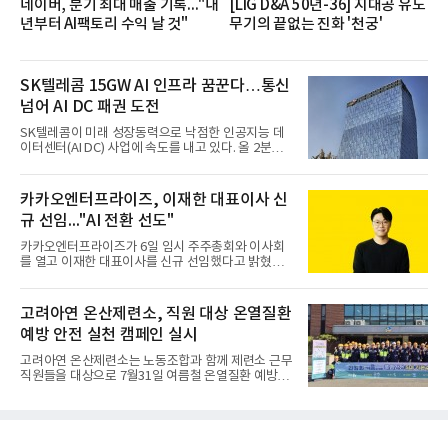
네이버, 분기 최대 매출 기록..."내
[LIG D&A 50년-36] 지대공 유도
년부터 AI팩토리 수익 날 것"
무기의 끝없는 진화 '천궁'
SK텔레콤 15GW AI 인프라 꿈꾼다…통신
넘어 AI DC 패권 도전
SK텔레콤이 미래 성장동력으로 낙점한 인공지능 데
이터센터(AI DC) 사업에 속도를 내고 있다. 올 2분기
AI 데이터센터 매출이 90% 이상 급증한 데 이어, 오
는 2035년까지 총 15GW(기가와트) 규모의 AI DC를
구축하겠다는 대형 청사진을 제시하면서다. 이에 따
카카오엔터프라이즈, 이재한 대표이사 신
라 경쟁 구도 역시 이동통신사인 KT, LG유플러스를
규 선임..."AI 전환 선도"
넘어 네이버, 삼성SDS 등 IT 인프라 기업으로 확장되
고 있다.7일 SK텔레콤에 따르면 회사는 올해 2분기
카카오엔터프라이즈가 6일 임시 주주총회와 이사회
연결 기준 매출 4조 3591억원, 영업이익 5660억원을
를 열고 이재한 대표이사를 신규 선임했다고 밝혔다.
기록했다. 매출은 전년 동기 대비 0.5%, 영업이익은
이 신임 대표는 기술에 대한 이해를 바탕으로 카카오
67.3% 증가한 수치다. AI DC 사업의 성장에 더해 수
엔터프라이즈에서 클라우드인프라·디지털전환(DX)
익성 중심 경영, 그리고 지난해 발생한 일회성 비용에
부문장과 사업부문장을 역임하며 전략 수립부터 사업
고려아연 온산제련소, 직원 대상 온열질환
따른 기저효과가 실
화까지 전 과정을 이끌어왔다. 카카오엔터프라이즈
예방 안전 실천 캠페인 실시
합류 전에는 카카오의 시스템엔지니어링 리더로서 카
카오톡 인프라 아키텍처 설계와 운영을 담당한 경험
고려아연 온산제련소는 노동조합과 함께 제련소 근무
도 있다.카카오엔터프라이즈는 인공지능(AI), 클라우
직원들을 대상으로 7월31일 여름철 온열질환 예방을
드, 검색 등 카카오가 축적해온 기술력과 서비스 운영
위한 안전 실천 캠페인을 실시했다고 밝혔다. 이번 캠
경험을 바탕으로 기업 고객을 대상으로 한 엔터프라
페인은 연일 이어지는 기록적인 폭염으로부터 근로자
이즈 IT 사업을 전개하고 있다. 클라우드서비스제공자
의 건강과 안전을 보호함과 함께, 온열질환 예방수칙
(CSP) 사업을 비
에 대한 관심을 높이고 실천 문화를 촉진하기 위해 마