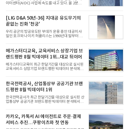
이터센터(AI DC) 사업에 속도를 내고 있다. 올 2분기
AI 데이터센터 매출이 90% 이상 급증한 데 이어, 오
는 2035년까지 총 15GW(기가와트) 규모의 AI DC를
구축하겠다는 대형 청사진을 제시하면서다. 이에 따
[LIG D&A 50년-36] 지대공 유도무기의
라 경쟁 구도 역시 이동통신사인 KT, LG유플러스를
끝없는 진화 '천궁'
넘어 네이버, 삼성SDS 등 IT 인프라 기업으로 확장되
고 있다.7일 SK텔레콤에 따르면 회사는 올해 2분기
우리 공군의 방공유도탄 부대가 운용 중인 대공미사
연결 기준 매출 4조 3591억원, 영업이익 5660억원을
일인 호크와 나이키 허큘리스는 1990년대 말부터 성
기록했다. 매출은 전년 동기 대비 0.5%, 영업이익은
능 면에서 한계를 보이기 시작했다. 이에 따라 정부는
67.3% 증가한 수치다. AI DC 사업의 성장에 더해 수
기존 미사일체계를 대체할 중고도 및 중거리 대공미
익성 중심 경영, 그리고 지난해 발생한 일회성 비용에
사일을 개발하기로 결정했다.처음 KM-SAM 사업으로
메가스터디교육, 교육서비스 상장기업 브
따른 기저효과가 실
불린 이 사업의 명칭은 호크(Iron Hawk, 철매)를 대체
랜드평판 8월 빅데이터 1위...대교 뒤이어
한다는 의미에서 ‘철매Ⅱ’ 로 정해졌다. 철매Ⅱ 개발
사업은 미사일체계 완성 후인 2011년 ‘천궁(天弓)’으
메가스터디교육이 최근 한달기간을 대상으로 실시된
로 다시 장비명이 바뀌었다. 17개 업체와 관련 기관이
교육서비스 상장기업 브랜드평판 빅데이터 분석에서
참여한 가운데 LIG 넥스원은 탐색 개발에서 체계개발
1위를 차지했다. 대교와 디지털대상이 뒤를 이었다.7
완료까지 모든 과정에 참여했다. 1976년 호크 미사일
일 한국기업평판연구소(소장 구창환)는 국내 교육서
창정비 업체로 출발했던 회사가 호크 대체 유도무기
비스 상장기업 브랜드를 대상으로 지난 7월 7일부터
한국전력공사, 산업통상부 공공기관 브랜
인 천궁
8월 7일까지 수집된 소비자 빅데이터 10,074,233건
드평판 8월 빅데이터 1위
을 분석한 결과, 메가스터디교육이 브랜드평판지수
1,710,926을 기록하며 8월 1위에 올랐다고 밝혔다.
한국전력공사가 최근 한달기간을 대상으로 실시된 산
분석에 활용된 빅데이터는 지난 7월(9,491,206건) 대
업통상부 공공기관 브랜드평판 빅데이터 분석에서 1
비 6.14% 증가한 수치로, 교육서비스 상장기업 브랜
위를 차지했다. 한국가스공사와 한국수력원자력이 순
드에 대한 소비자 관심이 확대됐다.연구소에 따르면 8
으로 뒤를 이었다.7일 한국기업평판연구소(소장 구창
월 교육서비스 상장기업 브랜드평판 순위는 메가스터
환)는 산업통상부 공공기관 41개 브랜드를 대상으로
카카오, 카톡서 AI 에이전트로 주문·결제
디교육, 대교, 디지
지난 7월 7일부터 8월 7일까지 수집된 소비자 빅데이
서비스 추진…쿠팡이츠와 첫 연동
터 91,102,549건을 분석한 결과, 한국전력공사가 브
랜드평판지수 10,670,633을 기록하며 8월 1위에 올