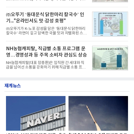
난 7월(88,893,823건) 대비 2.48% 증가한 수치다.연
을 공개하고 5일부터 계약을 시작한다고 밝혔다.아반
구소에 따르면 8월 산업통상자원부 공공기관 브랜드
떼는 6년 만에 선보이는 8세대 완전변경 모델로, ▲정
평판 30위 순위는 한국전력공사, 한국가스공사, 한국
교한 선과 면을 중심으로 완성한 파격적인 디자인 ▲
㈜오뚜기 ‘동대문식 닭한마리 칼국수’ 인
수력원자력, 한국석
과거 중형 세단 수준으로 확대된 차체 제원 ▲글로벌
기..."온라인서도 맛·감성 호평"
최고 수준의 안전성 ▲성능과 효율을 동시에 높인 주
행 완성도 ▲첨단 편의 및 디지털 사양 적용 등을 통해
㈜오뚜기가 K-노포 감성을 담은 ‘동대문식 닭한마리
글로벌 준중형 세단의 새로운 기준을 세웠다.아반떼
칼국수’ 라면이 깊고 담백한 국물 맛과 차별화된 스토
는 가솔린 2.0과 1.6 하이브리드 두 가지 파워트레인
리로 출시 초기부터 높은 인기를 얻고 있다고 4일 밝
과 모던, 프리미엄, 인스퍼레이션 세 가지 트림으로
혔다.‘동대문식 닭한마리 칼국수’는 예상을 뛰어넘는
운영된다.◆ 디자인·공간·안전·성능 전반에서 차급을
소비자 호응에 힘입어 지난 7월 13일 첫 선을 보인 지
NH농협캐피탈, 직급별 소통 프로그램 운
넘
단 18일 만에 누적 판매량 50만 개를 돌파하는 성과를
영…경영성과 등 주목 소비자 관심도 상승
거두었다.이번 신제품은 개발진이 전국의 닭한마리
전문점을 직접 찾아 다니며 최적의 육수 비율을 완성
NH농협캐피탈(대표 장종환)은 임직원 간 세대와 직
했다. 자극적이지 않으면서도 깊은 닭육수에 마늘의
급을 넘어선 소통을 강화하기 위해 직급별 소통 프로
개운한 풍미를 더했으며, 국물이 잘 배어들면서도 쫄
그램'너하(NH)고, 나하(NH)고, NH GO!'를 지난 27일
깃한 식감이 살아있는 칼국수 면발을 정교하게 구현
부터 30일까지 서울 원센티널 NH농협캐피탈타워 22
했다는게 회사측의 설명이다.실제 현장 시식 행사에
층에서 운영했다고 31일 밝혔다.이번 프로그램은 경
서도
재계뉴스
영지원부 홍보팀과 2026년 새로이(e)＊가 공동 주관
했으며, ▲팀장·부장(7.27), ▲계장·주임(7.28), ▲과
장·차장(7.29), ▲대리(7.30) 등 직급별로 총 4회에 걸
쳐 진행됐다.참고로 새로이(e)는 NH농협캐피탈 MZ
세대들로(과장~계장) 구성된 자율 참여조직으로, 조
직문화 혁신과 업무 효율성 향상을 위한 다양한 활동
을 추진하며,새로운 변화와 이로운 영향력을 조직전
반에 전파하는 역할