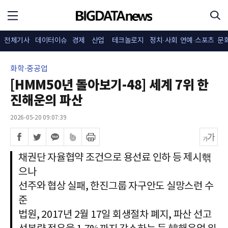
전체기사
데이터이슈
경제
산업
테크놀로지
정치·사회
연예·스포츠
문
화학·중공업
[HMM50년 돌아보기-48] 세계 7위 한
진해운의 파산
2026-05-20 09:07:39
채권단 자율협약 조건으로 용선료 인하 등 제시핶
으나
선주와 협상 실패, 한진그룹 자구안도 실망스런 수
준
법원, 2017년 2월 17일 회생절차 폐지, 파산 선고