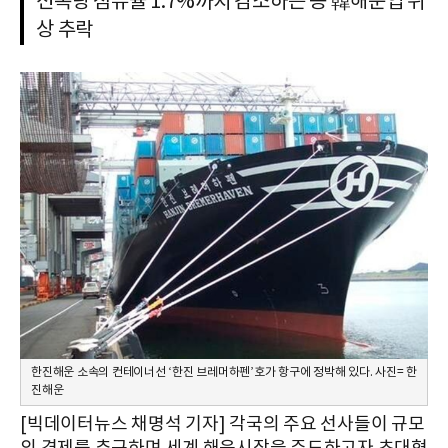
선복량 점유율 1.7%까지 감소하는 등 韓해운업 위
상 추락
한진해운 소속의 컨테이너선 ‘한진 브레머하펜’호가 항구에 정박해 있다. 사진= 한
진해운
[빅데이터뉴스 채명석 기자] 각국의 주요 선사들이 규모