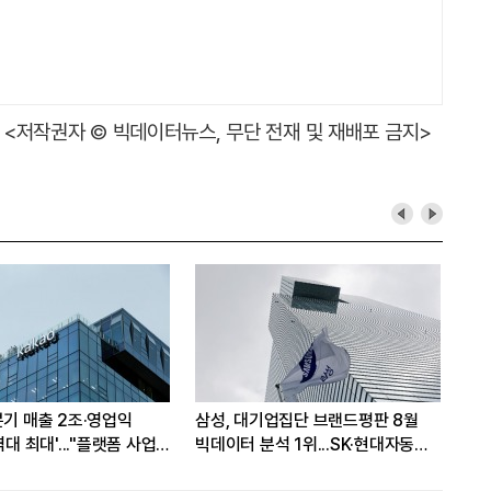
<저작권자 © 빅데이터뉴스, 무단 전재 및 재배포 금지>
분기 매출 2조·영업익
삼성, 대기업집단 브랜드평판 8월
삼성
역대 최대'..."플랫폼 사업
빅데이터 분석 1위...SK·현대자동차
7일
성장"
순
워