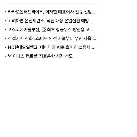
카카오엔터프라이즈, 이재한 대표이사 신규 선임..."AI 전환 선도"
고려아연 온산제련소, 직원 대상 온열질환 예방 안전 실천 캠페인 실시
포스코에어솔루션, 亞 최초 항공우주·방산용 고순도 가스 국제 인증 획득
건설기계 진화…스마트 안전 기술부터 무인 자율 굴착기까지
HD현대오일뱅크, 데이터와 AI로 흩어진 밸류체인 연결
'하이나스 컨트롤' 자율운항 시장 선도