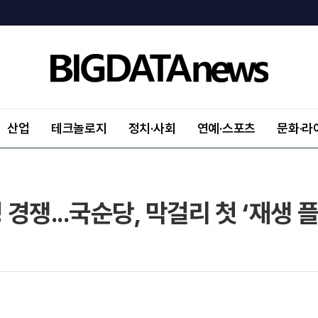
산업
테크놀로지
정치·사회
연예·스포츠
문화·라
경쟁...국순당, 막걸리 첫 ‘재생 