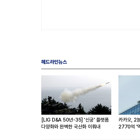
헤드라인뉴스
O 브랜드평판 8월
[LIG D&A 50년-35] '신궁' 플랫폼
카카오, 2
최태원·구광모 회장순
다양화와 완벽한 국산화 이뤄내
2770억 '
전반 고른 