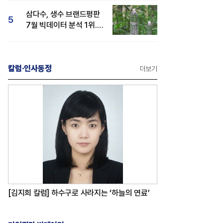
삼다수, 생수 브랜드평판
5
7월 빅데이터 분석 1위...
백산수·동원샘물 순
칼럼·인사동정
더보기
[김지희 칼럼] 하수구로 사라지는 ‘하늘의 연료’