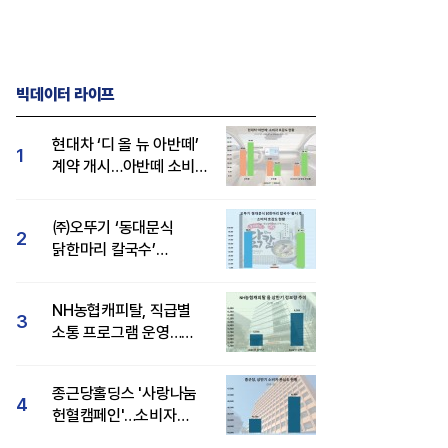
빅데이터 라이프
현대차 ‘디 올 뉴 아반떼’
1
계약 개시…아반떼 소비자
관심도·호감도 모두 급등
㈜오뚜기 ‘동대문식
2
닭한마리 칼국수’
인기..."온라인서도 맛·
감성 호평"
NH농협캐피탈, 직급별
3
소통 프로그램 운영…
경영성과 등 주목 소비자
관심도 상승
종근당홀딩스 '사랑나눔
4
헌혈캠페인'…소비자
관심도·호감도 모두 상승