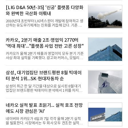
국기업평판연구소(소장 구창환)는 빅데이터뉴스와
함께 60명의 CEO 브랜드를 대상으로 2026년 7월 6
[LIG D&A 50년-35] '신궁' 플랫폼 다양화
일부터 8월 6일까지 수집된 소비자 빅데이터
와 완벽한 국산화 이뤄내
7,395,735건을 분석한 결과, 삼성 이재용 회장이 브
랜드평판지수 1,984,715를 기록하며 8월 1위에 올랐
2010년대 초반부터 LIG넥스원이 개발에 참여하고 생
다고 밝혔다. 분석에 활용된 빅데이터는 지난 7월
산하는 유도무기체계는 진화를 거듭해 갔다. 기존 무
(14,233,797건) 대비 48.04% 감소한 수치다.8월
기체계에 기반한 새로운 기능이 추가되기도 하고, 활
CEO 브랜드평판 30위 순위는 이재용, 최태원, 정의
용도가 떨어지는 재래식 무기를 새롭게 활용하는 방
선, 구광모, 신동빈, 박현주, 이해진, 정원주, 함영주,
안이 강구됐다. 또 핵심 구성품 국산화를 통해 수출상
카카오, 2분기 매출 2조·영업익 2770억
김승연, 이재현, 강호동, 김범수, 양종
의 제약을 해소하고자 노력했다. 이러한 LIG넥스원의
'역대 최대'..."플랫폼 사업 전반 고른 성장"
신기술 개발 성과가 집약된 무기체계가 바로 휴대용
지대공 유도무기 ‘신궁’이다.신궁은 이미 2009년 수
카카오가 올해 2분기 매출과 영업이익 모두 분기 기준
출을 위한 개량형 멀티런처 개발을 완료함으로써 기
사상 최대 실적을 기록했다. 광고와 커머스, 모빌리
능 다양화와 계열화 가능성을 선보인 바 있었다. 이번
티, 페이 등 플랫폼 사업이 고르게 성장하며 실적을 견
엔 기존 K-30 30mm 대공포 비호 체계에 신궁을 장착
인했다.카카오는 6일 연결 기준 올해 2분기 매출 2조
하는 개량사업, 일명 ‘비호복합’ 프로젝트가 2009년
985억원, 영업이익 2770억원을 기록했다고 밝혔다.
삼성, 대기업집단 브랜드평판 8월 빅데이
부터 진행됐
전년 동기 대비 매출은 9%, 영업이익은 36% 늘어난
터 분석 1위...SK·현대자동차 순
수치다. 전년 동기 실적과 증가율은 카카오게임즈와
카카오헬스케어 관련 손익을 중단영업손익으로 반영
삼성이 최근 한 달 기간을 대상으로 실시된 8월 대기
한 기준으로 산출됐다. 지난해 2분기 매출은 1조9175
업집단 브랜드평판 빅데이터 분석에서 1위를 차지했
억원, 영업이익은 2039억원이었다.플랫폼 부문 매출
다. SK와 현대자동차가 뒤를 이었다.6일 한국기업평
은 1조2303억원으로 전년 동기 대비 17% 증가했다.
판연구소(소장 구창환)는 66개 대기업집단 브랜드를
카카오톡 내 광고와 커머스 사업을 아우르는 톡비즈
대상으로 지난 7월 6일부터 8월 6일까지 수집된 소비
네카오 실적 발표 초읽기... 실적 호조 전망
매출은 6432억원
자 빅데이터 110,494,413건을 분석한 결과, 삼성이
에도 시장 관심은 'AI'
브랜드평판지수 15,185,511을 기록하며 8월 1위에
올랐다고 밝혔다. 분석에 활용된 빅데이터는 지난 7월
네이버와 카카오가 6일과 7일 각각 올해 2분기 실적
(198,188,813건) 대비 44.25% 감소한 수치다.연구소
을 발표한다. 시장에서는 두 회사 모두 견조한 실적을
에 따르면 8월 대기업집단 브랜드평판 30위 순위는
거둘 것으로 예상하지만, 관심은 실적을 넘어 하반기