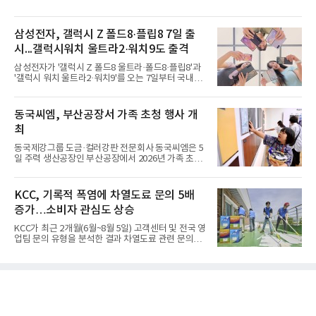
업 전반 고른 성장"
삼성전자, 갤럭시 Z 폴드8·플립8 7일 출
시...갤럭시워치 울트라2·워치9도 출격
삼성전자가 '갤럭시 Z 폴드8 울트라·폴드8·플립8'과
'갤럭시 워치 울트라2·워치9'를 오는 7일부터 국내에
공식 출시한다고 6일 밝혔다.삼성전자에 따르면 지난
달 28일부터 이달 3일까지 7일간 진행된 '갤럭시 Z 폴
드8 울트라·폴드8·플립8' 사전 판매에서는 갤럭시 스
동국씨엠, 부산공장서 가족 초청 행사 개
마트폰 역대 최고 기록인 144만대 판매를 달성했다.
최
사전 구매 고객 10명 중 약 7명이 '갤럭시 Z 폴드8'를
선택했을 만큼 새롭게 선보인 제품 형태(폼팩터)와 디
동국제강그룹 도금·컬러강판 전문회사 동국씨엠은 5
자인에 대한 관심이 높았다.삼성닷컴에서 사전 구매
일 주력 생산공장인 부산공장에서 2026년 가족 초청
에 참여한 고객 중 절반은 10~30대였으며, 이 중 '갤
행사 ‘Youth Day! 소중한 너희들의 꿈과 미래를 응원
럭시 Z 폴드8 울트라·폴드8'을 구매한 10~30대 여성
해’를 개최했다고 6일 밝혔다.행사는 그룹 분할 출범
고객은 전작 '갤럭시 Z 폴드7' 대비 약 2배 이상 늘었
후 세 번째로 열렸다. 회사 임직원 자녀를 위해 여름방
KCC, 기록적 폭염에 차열도료 문의 5배
다
학과 연계해 진행했다. 부모가 근무하는 일터를 직접
증가…소비자 관심도 상승
체험함으로 상호 유대감을 형성함과 동시에, 임직원
소속감과 자긍심을 고취하고자 마련했다. ‘저학년 자
KCC가 최근 2개월(6월~8월 5일) 고객센터 및 전국 영
녀’에서 ‘배우자’·‘어머니’에 이어, 올해는 초등 고학
업팀 문의 유형을 분석한 결과 차열도료 관련 문의가
년 및 중·고교생까지 대상을 확대했다.이날 보호자 1
전년 동기간 대비 5배 이상 증가했다고 6일 밝혔다.문
인 포함 총 200여 명이 동국씨엠 부산공장을 방문했
의는 차열도료 시공 단가와 기능 및 효과, 시공 방법
다. 행사는 △공장장 환영사를 시작으로 △회사소개
등이 주를 이뤘으며, 장마 이후 지속적인 기온 상승으
로 8월 최고기온이 40도 이상을 웃돌며 차열도료에
대한 문의가 크게 늘었다. 기록적인 폭염에 건물 내부
온도를 낮출 수 있는 방안을 고민하고 실제 차열도료
를 시공하는 기관이나 소비자들이 늘어난 것으로 풀