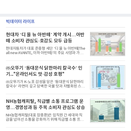
빅데이터 라이프
현대차 ‘디 올 뉴 아반떼’ 계약 개시…아반
떼 소비자 관심도·호감도 모두 급등
현대자동차가 대표 준중형 세단 ‘디 올 뉴 아반떼(The
all new AVANTE, 이하 아반떼)’의 주요 사양과 가격
을 공개하고 5일부터 계약을 시작한다고 밝혔다.아반
떼는 6년 만에 선보이는 8세대 완전변경 모델로, ▲정
교한 선과 면을 중심으로 완성한 파격적인 디자인 ▲
㈜오뚜기 ‘동대문식 닭한마리 칼국수’ 인
과거 중형 세단 수준으로 확대된 차체 제원 ▲글로벌
기..."온라인서도 맛·감성 호평"
최고 수준의 안전성 ▲성능과 효율을 동시에 높인 주
행 완성도 ▲첨단 편의 및 디지털 사양 적용 등을 통해
㈜오뚜기가 K-노포 감성을 담은 ‘동대문식 닭한마리
글로벌 준중형 세단의 새로운 기준을 세웠다.아반떼
칼국수’ 라면이 깊고 담백한 국물 맛과 차별화된 스토
는 가솔린 2.0과 1.6 하이브리드 두 가지 파워트레인
리로 출시 초기부터 높은 인기를 얻고 있다고 4일 밝
과 모던, 프리미엄, 인스퍼레이션 세 가지 트림으로
혔다.‘동대문식 닭한마리 칼국수’는 예상을 뛰어넘는
운영된다.◆ 디자인·공간·안전·성능 전반에서 차급을
소비자 호응에 힘입어 지난 7월 13일 첫 선을 보인 지
NH농협캐피탈, 직급별 소통 프로그램 운
넘
단 18일 만에 누적 판매량 50만 개를 돌파하는 성과를
영…경영성과 등 주목 소비자 관심도 상승
거두었다.이번 신제품은 개발진이 전국의 닭한마리
전문점을 직접 찾아 다니며 최적의 육수 비율을 완성
NH농협캐피탈(대표 장종환)은 임직원 간 세대와 직
했다. 자극적이지 않으면서도 깊은 닭육수에 마늘의
급을 넘어선 소통을 강화하기 위해 직급별 소통 프로
개운한 풍미를 더했으며, 국물이 잘 배어들면서도 쫄
그램'너하(NH)고, 나하(NH)고, NH GO!'를 지난 27일
깃한 식감이 살아있는 칼국수 면발을 정교하게 구현
부터 30일까지 서울 원센티널 NH농협캐피탈타워 22
했다는게 회사측의 설명이다.실제 현장 시식 행사에