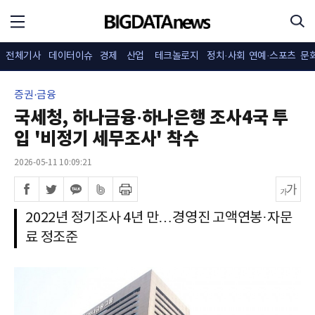
전체기사
데이터이슈
경제
산업
테크놀로지
정치·사회
연예·스포츠
문
증권·금융
국세청, 하나금융·하나은행 조사4국 투
입 '비정기 세무조사' 착수
2026-05-11 10:09:21
2022년 정기조사 4년 만…경영진 고액연봉·자문
료 정조준