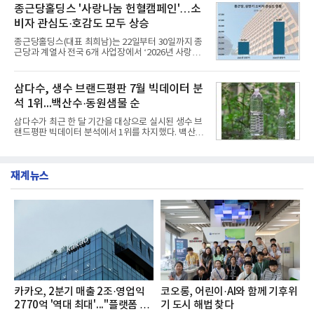
층에서 운영했다고 31일 밝혔다.이번 프로그램은 경
종근당홀딩스 '사랑나눔 헌혈캠페인'…소
서도
영지원부 홍보팀과 2026년 새로이(e)＊가 공동 주관
비자 관심도·호감도 모두 상승
했으며, ▲팀장·부장(7.27), ▲계장·주임(7.28), ▲과
장·차장(7.29), ▲대리(7.30) 등 직급별로 총 4회에 걸
종근당홀딩스(대표 최희남)는 22일부터 30일까지 종
쳐 진행됐다.참고로 새로이(e)는 NH농협캐피탈 MZ
근당과 계열사 전국 6개 사업장에서 ‘2026년 사랑나
세대들로(과장~계장) 구성된 자율 참여조직으로, 조
눔 헌혈캠페인’을 실시했다고 31일 밝혔다.이번 캠페
직문화 혁신과 업무 효율성 향상을 위한 다양한 활동
인은 장마와 폭염, 여름휴가 등으로 헌혈 참여가 줄어
을 추진하며,새로운 변화와 이로운 영향력을 조직전
드는 시기에 안정적 혈액 수급에 기여하고 생명나눔
삼다수, 생수 브랜드평판 7월 빅데이터 분
반에 전파하는 역할
문화를 확산하기 위해 마련됐다.캠페인은 종근당 천
석 1위...백산수·동원샘물 순
안공장을 시작으로 ▲효종연구소 ▲종근당바이오 안
산공장 ▲경보제약 아산본사 ▲종근당건강 당진공장
삼다수가 최근 한 달 기간을 대상으로 실시된 생수 브
▲종근당 본사 등 전국 6개 사업장에서 릴레이 방식
랜드평판 빅데이터 분석에서 1위를 차지했다. 백산수
으로 이어졌다.캠페인 기간에는 임직원의 참여를 독
와 동원샘물이 뒤를 이었다.31일 한국기업평판연구
려하기 위해 헌혈 퀴즈와 행운 복권 등 다양한 이벤트
소(소장 구창환)는 국내 소비자들에게 사랑받는 21개
도 진행했다.종근당홀딩스는 임직원들이 기부한 헌혈
생수 브랜드를 대상으로 지난 6월 30일부터 7월 31일
증을 한국백혈병
재계뉴스
까지 수집된 소비자 빅데이터 3,702,555건을 분석한
결과, 삼다수가 브랜드평판지수 1,594,583을 기록하
며 7월 1위에 올랐다고 밝혔다. 분석에 활용된 빅데이
터는 지난 4월(3,435,836건) 대비 7.76% 증가한 수
치다.연구소에 따르면 7월 생수 브랜드평판 순위는 삼
다수, 백산수, 동원샘물, 스파클, 아이시스, 에비앙,
몽베스트, 크리스탈, 풀무원샘물, 평창수, 지리산수,
진로 석수,
카카오, 2분기 매출 2조·영업익
코오롱, 어린이·AI와 함께 기후위
2770억 '역대 최대'..."플랫폼 사
기 도시 해법 찾다