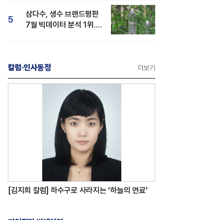
삼다수, 생수 브랜드평판
5
7월 빅데이터 분석 1위...
백산수·동원샘물 순
칼럼·인사동정
더보기
[김지희 칼럼] 하수구로 사라지는 ‘하늘의 연료’