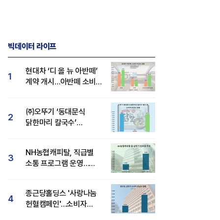
빅데이터 라이프
현대차 ‘디 올 뉴 아반떼’
1
계약 개시…아반떼 소비자
관심도·호감도 모두 급등
㈜오뚜기 ‘동대문식
2
닭한마리 칼국수’
인기..."온라인서도 맛·
감성 호평"
NH농협캐피탈, 직급별
3
소통 프로그램 운영…
경영성과 등 주목 소비자
관심도 상승
종근당홀딩스 '사랑나눔
4
헌혈캠페인'…소비자
관심도·호감도 모두 상승