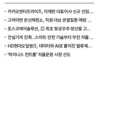
카카오엔터프라이즈, 이재한 대표이사 신규 선임..."AI 전환 선도"
고려아연 온산제련소, 직원 대상 온열질환 예방 안전 실천 캠페인 실시
포스코에어솔루션, 亞 최초 항공우주·방산용 고순도 가스 국제 인증 획득
건설기계 진화…스마트 안전 기술부터 무인 자율 굴착기까지
HD현대오일뱅크, 데이터와 AI로 흩어진 밸류체인 연결
'하이나스 컨트롤' 자율운항 시장 선도