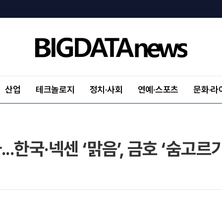
산업
테크놀로지
정치·사회
연예·스포츠
문화·라
..한국·넥센 ‘맑음’, 금호 ‘숨고르기