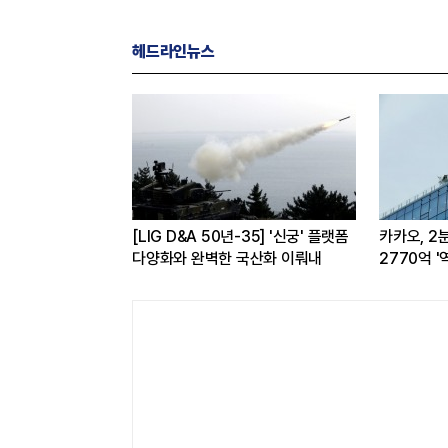
헤드라인뉴스
O 브랜드평판 8월
[LIG D&A 50년-35] '신궁' 플랫폼
카카오, 2
최태원·구광모 회장순
다양화와 완벽한 국산화 이뤄내
2770억 '
전반 고른 