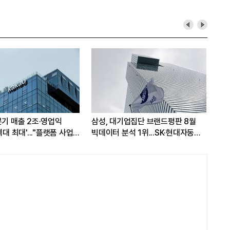
분기 매출 2조·영업익
삼성, 대기업집단 브랜드평판 8월
삼성
역대 최대'..."플랫폼 사업
빅데이터 분석 1위...SK·현대자동차
7일
성장"
순
워