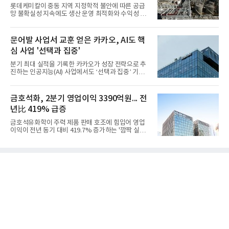
롯데케미칼이 중동 지역 지정학적 불안에 따른 공급
망 불확실성 지속에도 생산 운영 최적화와 수익성 중
심의 사업 운영을 통해 전분기에 이어 흑자 기조를 이
어갔다.롯데케미칼이 2026년 2분기 연결 기준 매출
액 5조6864억원, 영업이익 1101억원을 기록했다고 7
문어발 사업서 교훈 얻은 카카오, AI도 핵
일 밝혔다. 사업별로는 기초화학 부문(롯데케미칼 기
심 사업 '선택과 집중'
초소재사업·LC타이탄·LC USA·롯데대산석화)이 매
출 3조9403억원, 영업이익 23억원을 기록했다. 정기
분기 최대 실적을 기록한 카카오가 성장 전략으로 추
보수 영향과 원료 가격 변동에 따른 래깅 효과로 전분
진하는 인공지능(AI) 사업에서도 ‘선택과 집중’ 기조
기 대비 수익성은 둔화됐지만 흑자 전환 흐름을 유지
를 강화하고 있다. 경쟁사들이 AI 데이터센터 등 인프
했다.첨단소재 부문은 매출 1조1551억원, 영업이익
라 투자에 나서는 것과 달리, 카카오는 ‘카카오톡’이
1325억원을 기록했다. 주요 제품의 스프레드 확대와
라는 플랫폼 경쟁력을 활용한 AI 에이전트 서비스에
금호석화, 2분기 영업이익 3390억원... 전
우호적인 환율 효과
집중하는 전략이다. 과거 무리한 사업 확장 과정에서
년比 419% 급증
겪었던 시행착오를 되풀이하지 않고 핵심 역량에 집
중하겠다는 취지로 풀이된다.7일 업계에 따르면 카카
금호석유화학이 주력 제품 판매 호조에 힘입어 영업
오는 올해 2분기 연결 기준 매출 2조985억원, 영업이
이익이 전년 동기 대비 419.7% 증가하는 '깜짝 실
익 2770억원을 기록했다. 전년 동기 대비 매출과 영업
적'을 냈다. 금호석유화학은 연결 기준 올해 2분기 영
이익은 각각 9%, 36% 증가해 모두 분기 기준 역대
업이익이 3390억원으로 지난해 동기보다 419.7% 증
최대치다. 상반기 기준 매출은 4조405억원, 영업이익
가한 것으로 잠정 집계됐다고 7일 공시했다.매출은 2
은 4884억
조2682억원으로 지난해 동기 대비 27.9% 증가했다.
순이익은 3004억원으로 420.4% 늘었다.이번 호실적
은 주력 제품인 NB라텍스와 합성수지 판매 호조가 견
인한 것으로 풀이된다. 미국의 중국산 의료용 고무장
갑 관세 인상 이후 동남아 장갑업체의 가동률이 높아
지면서 NB라텍스 수요가 증가했고, 원재료인 부타디
엔(BD) 가격 상승분을 제품 가격에 반영하면서 수익
성이 개선됐다.금호석유