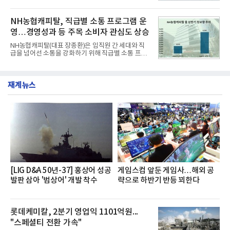
리로 출시 초기부터 높은 인기를 얻고 있다고 4일 밝
과 모던, 프리미엄, 인스퍼레이션 세 가지 트림으로
혔다.‘동대문식 닭한마리 칼국수’는 예상을 뛰어넘는
운영된다.◆ 디자인·공간·안전·성능 전반에서 차급을
소비자 호응에 힘입어 지난 7월 13일 첫 선을 보인 지
NH농협캐피탈, 직급별 소통 프로그램 운
넘
단 18일 만에 누적 판매량 50만 개를 돌파하는 성과를
영…경영성과 등 주목 소비자 관심도 상승
거두었다.이번 신제품은 개발진이 전국의 닭한마리
전문점을 직접 찾아 다니며 최적의 육수 비율을 완성
NH농협캐피탈(대표 장종환)은 임직원 간 세대와 직
했다. 자극적이지 않으면서도 깊은 닭육수에 마늘의
급을 넘어선 소통을 강화하기 위해 직급별 소통 프로
개운한 풍미를 더했으며, 국물이 잘 배어들면서도 쫄
그램'너하(NH)고, 나하(NH)고, NH GO!'를 지난 27일
깃한 식감이 살아있는 칼국수 면발을 정교하게 구현
부터 30일까지 서울 원센티널 NH농협캐피탈타워 22
했다는게 회사측의 설명이다.실제 현장 시식 행사에
층에서 운영했다고 31일 밝혔다.이번 프로그램은 경
서도
재계뉴스
영지원부 홍보팀과 2026년 새로이(e)＊가 공동 주관
했으며, ▲팀장·부장(7.27), ▲계장·주임(7.28), ▲과
장·차장(7.29), ▲대리(7.30) 등 직급별로 총 4회에 걸
쳐 진행됐다.참고로 새로이(e)는 NH농협캐피탈 MZ
세대들로(과장~계장) 구성된 자율 참여조직으로, 조
직문화 혁신과 업무 효율성 향상을 위한 다양한 활동
을 추진하며,새로운 변화와 이로운 영향력을 조직전
반에 전파하는 역할
[LIG D&A 50년-37] 홍상어 성공
게임스컴 앞둔 게임사…해외 공
발판 삼아 '범상어' 개발 착수
략으로 하반기 반등 꾀한다
롯데케미칼, 2분기 영업익 1101억원...
"스페셜티 전환 가속"