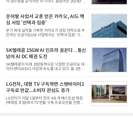
적 잠수함을 공격하는 무기이다. 홍상어는 2010년 넥
대 최대 실적을 기록했다. 엔씨도 올해 출시한 '아이온
스원퓨처 시절 진해하우스에서 최초 생산돼 전력화가
2' 등에 힘입어 호실적을 거둘 것으로 전망된다.반면
이뤄졌다. 이후 2012년 한국형 구축함(KDX-1) 이상
넷마블은 2분기 매출이 증가했지만 영업이익은 전년
의 함정에 실전 배치됐다.그해 7월 해군은 동해상에서
문어발 사업서 교훈 얻은 카카오, AI도 핵
동기 대
성능 검증을 위해 홍상어 시험발사를 실시했다. 이때
심 사업 '선택과 집중'
홍상어가 목표 지점에서 입수한 후 표적을 타격하지
못하고 물속에서 멈춰버리는 예상 밖의 일이 벌어졌
분기 최대 실적을 기록한 카카오가 성장 전략으로 추
다. 2차 품질확인 사격 시험에서도 만족스러운 결과를
진하는 인공지능(AI) 사업에서도 ‘선택과 집중’ 기조
얻지 못했다. 완벽한 신뢰성 확보를 위해 LIG넥스원은
를 강화하고 있다. 경쟁사들이 AI 데이터센터 등 인프
국방과학연구소(ADD) 테스크포스(TF)와 합심해 본
라 투자에 나서는 것과 달리, 카카오는 ‘카카오톡’이
격적인 개선 작업에 착수했다.홍상어 유도탄의 모든
라는 플랫폼 경쟁력을 활용한 AI 에이전트 서비스에
SK텔레콤 15GW AI 인프라 꿈꾼다…통신
분야를
집중하는 전략이다. 과거 무리한 사업 확장 과정에서
넘어 AI DC 패권 도전
겪었던 시행착오를 되풀이하지 않고 핵심 역량에 집
중하겠다는 취지로 풀이된다.7일 업계에 따르면 카카
SK텔레콤이 미래 성장동력으로 낙점한 인공지능 데
오는 올해 2분기 연결 기준 매출 2조985억원, 영업이
이터센터(AI DC) 사업에 속도를 내고 있다. 올 2분기
익 2770억원을 기록했다. 전년 동기 대비 매출과 영업
AI 데이터센터 매출이 90% 이상 급증한 데 이어, 오
이익은 각각 9%, 36% 증가해 모두 분기 기준 역대
는 2035년까지 총 15GW(기가와트) 규모의 AI DC를
최대치다. 상반기 기준 매출은 4조405억원, 영업이익
구축하겠다는 대형 청사진을 제시하면서다. 이에 따
LG전자, 대형 TV 구독하면 스탠바이미2
은 4884억
라 경쟁 구도 역시 이동통신사인 KT, LG유플러스를
구독료 반값...소비자 관심도 증가
넘어 네이버, 삼성SDS 등 IT 인프라 기업으로 확장되
고 있다.7일 SK텔레콤에 따르면 회사는 올해 2분기
LG전자가 이달 1일부터 전국 431개 베스트샵 매장
연결 기준 매출 4조 3591억원, 영업이익 5660억원을
(백화점 포함)에서 TV 번들 구독 프로모션을 진행하고
기록했다. 매출은 전년 동기 대비 0.5%, 영업이익은
있다. 대형 TV 구독 시 스탠바이미2 구독료를 반값 할
67.3% 증가한 수치다. AI DC 사업의 성장에 더해 수
인해주는 프로모션이다.대상 제품은 65·77·83형 올
익성 중심 경영, 그리고 지난해 발생한 일회성 비용에
레드, 75·86·100형 마이크로 RGB, 75·86형 미니
따른 기저효과가 실
RGB 등 거실용 TV로 인기가 높은 베스트셀러 TV 20
개 모델이며, 동시 구독 계약 시 스탠바이미2(모델명
27LX6TPGA) 구독료를 50% 할인 받을 수 있다. 프로