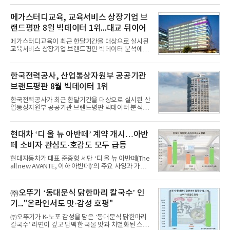
메가스터디교육, 교육서비스 상장기업 브
랜드평판 8월 빅데이터 1위...대교 뒤이어
메가스터디교육이 최근 한달기간을 대상으로 실시된
교육서비스 상장기업 브랜드평판 빅데이터 분석에서
1위를 차지했다. 대교와 디지털대상이 뒤를 이었다.7
일 한국기업평판연구소(소장 구창환)는 국내 교육서
비스 상장기업 브랜드를 대상으로 지난 7월 7일부터
한국전력공사, 산업통상자원부 공공기관
8월 7일까지 수집된 소비자 빅데이터 10,074,233건
브랜드평판 8월 빅데이터 1위
을 분석한 결과, 메가스터디교육이 브랜드평판지수
1,710,926을 기록하며 8월 1위에 올랐다고 밝혔다.
한국전력공사가 최근 한달기간을 대상으로 실시된 산
분석에 활용된 빅데이터는 지난 7월(9,491,206건) 대
업통상자원부 공공기관 브랜드평판 빅데이터 분석에
비 6.14% 증가한 수치로, 교육서비스 상장기업 브랜
서 1위를 차지했다. 한국가스공사와 한국수력원자력
드에 대한 소비자 관심이 확대됐다.연구소에 따르면 8
이 순으로 뒤를 이었다.7일 한국기업평판연구소(소장
월 교육서비스 상장기업 브랜드평판 순위는 메가스터
구창환)는 산업통상자원부 공공기관 41개 브랜드를
현대차 ‘디 올 뉴 아반떼’ 계약 개시…아반
디교육, 대교, 디지
대상으로 지난 7월 7일부터 8월 7일까지 수집된 소비
떼 소비자 관심도·호감도 모두 급등
자 빅데이터 91,102,549건을 분석한 결과, 한국전력
공사가 브랜드평판지수 10,670,633을 기록하며 8월
현대자동차가 대표 준중형 세단 ‘디 올 뉴 아반떼(The
1위에 올랐다고 밝혔다. 분석에 활용된 빅데이터는 지
all new AVANTE, 이하 아반떼)’의 주요 사양과 가격
난 7월(88,893,823건) 대비 2.48% 증가한 수치다.연
을 공개하고 5일부터 계약을 시작한다고 밝혔다.아반
구소에 따르면 8월 산업통상자원부 공공기관 브랜드
떼는 6년 만에 선보이는 8세대 완전변경 모델로, ▲정
평판 30위 순위는 한국전력공사, 한국가스공사, 한국
교한 선과 면을 중심으로 완성한 파격적인 디자인 ▲
㈜오뚜기 ‘동대문식 닭한마리 칼국수’ 인
수력원자력, 한국석
과거 중형 세단 수준으로 확대된 차체 제원 ▲글로벌
기..."온라인서도 맛·감성 호평"
최고 수준의 안전성 ▲성능과 효율을 동시에 높인 주
행 완성도 ▲첨단 편의 및 디지털 사양 적용 등을 통해
㈜오뚜기가 K-노포 감성을 담은 ‘동대문식 닭한마리
글로벌 준중형 세단의 새로운 기준을 세웠다.아반떼
칼국수’ 라면이 깊고 담백한 국물 맛과 차별화된 스토
는 가솔린 2.0과 1.6 하이브리드 두 가지 파워트레인