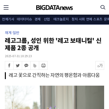
전체기사
데이터이슈
경제
산업
테크놀로지
정치·사회
연예·스포츠
문
재계·일반
레고그룹, 성인 위한 '레고 보태니컬' 신
제품 2종 공개
2025-07-31 10:29:23
레고 꽃으로 간직하는 자연의 평온함과 아름다움