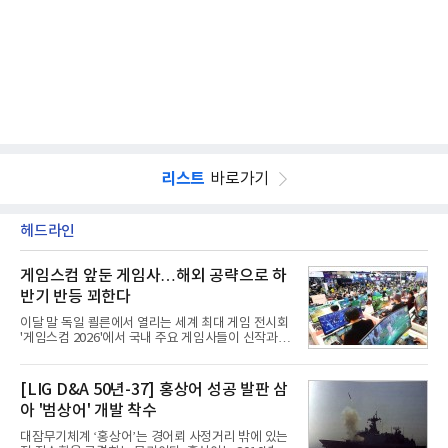
리스트
바로가기
헤드라인
게임스컴 앞둔 게임사…해외 공략으로 하
반기 반등 꾀한다
이달 말 독일 쾰른에서 열리는 세계 최대 게임 전시회
'게임스컴 2026'에서 국내 주요 게임사들이 신작과 글
로벌 전략을 공개한다. 상반기 게임사들의 실적이 업
체별로 엇갈린 가운데 하반기 신작 흥행과 해외 시장
성과가 실적을 좌우할 핵심 변수로 떠오르고 있다.8일
[LIG D&A 50년-37] 홍상어 성공 발판 삼
업계에 따르면 올해 상반기 게임업계는 기업별 성적
아 '범상어' 개발 착수
표가 크게 갈렸다. 대표적으로 크래프톤은 'PUBG: 배
틀그라운드'의 안정적인 성장에 힘입어 상반기 연결
대잠무기체계 ‘홍상어’는 경어뢰 사정거리 밖에 있는
기준 매출 2조6616억원, 영업이익 9725억원으로 역