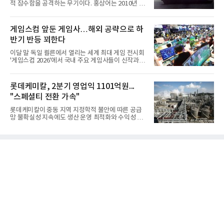
적 잠수함을 공격하는 무기이다. 홍상어는 2010년 넥
스원퓨처 시절 진해하우스에서 최초 생산돼 전력화가
이뤄졌다. 이후 2012년 한국형 구축함(KDX-1) 이상
의 함정에 실전 배치됐다.그해 7월 해군은 동해상에서
게임스컴 앞둔 게임사…해외 공략으로 하
성능 검증을 위해 홍상어 시험발사를 실시했다. 이때
반기 반등 꾀한다
홍상어가 목표 지점에서 입수한 후 표적을 타격하지
못하고 물속에서 멈춰버리는 예상 밖의 일이 벌어졌
이달 말 독일 쾰른에서 열리는 세계 최대 게임 전시회
다. 2차 품질확인 사격 시험에서도 만족스러운 결과를
'게임스컴 2026'에서 국내 주요 게임사들이 신작과 글
얻지 못했다. 완벽한 신뢰성 확보를 위해 LIG넥스원은
로벌 전략을 공개한다. 상반기 게임사들의 실적이 업
국방과학연구소(ADD) 테스크포스(TF)와 합심해 본
체별로 엇갈린 가운데 하반기 신작 흥행과 해외 시장
격적인 개선 작업에 착수했다.홍상어 유도탄의 모든
성과가 실적을 좌우할 핵심 변수로 떠오르고 있다.8일
롯데케미칼, 2분기 영업익 1101억원...
분야를
업계에 따르면 올해 상반기 게임업계는 기업별 성적
"스페셜티 전환 가속"
표가 크게 갈렸다. 대표적으로 크래프톤은 'PUBG: 배
틀그라운드'의 안정적인 성장에 힘입어 상반기 연결
롯데케미칼이 중동 지역 지정학적 불안에 따른 공급
기준 매출 2조6616억원, 영업이익 9725억원으로 역
망 불확실성 지속에도 생산 운영 최적화와 수익성 중
대 최대 실적을 기록했다. 엔씨도 올해 출시한 '아이온
심의 사업 운영을 통해 전분기에 이어 흑자 기조를 이
2' 등에 힘입어 호실적을 거둘 것으로 전망된다.반면
어갔다.롯데케미칼이 2026년 2분기 연결 기준 매출
넷마블은 2분기 매출이 증가했지만 영업이익은 전년
액 5조6864억원, 영업이익 1101억원을 기록했다고 7
동기 대
일 밝혔다. 사업별로는 기초화학 부문(롯데케미칼 기
초소재사업·LC타이탄·LC USA·롯데대산석화)이 매
출 3조9403억원, 영업이익 23억원을 기록했다. 정기
보수 영향과 원료 가격 변동에 따른 래깅 효과로 전분
기 대비 수익성은 둔화됐지만 흑자 전환 흐름을 유지
했다.첨단소재 부문은 매출 1조1551억원, 영업이익
1325억원을 기록했다. 주요 제품의 스프레드 확대와
우호적인 환율 효과