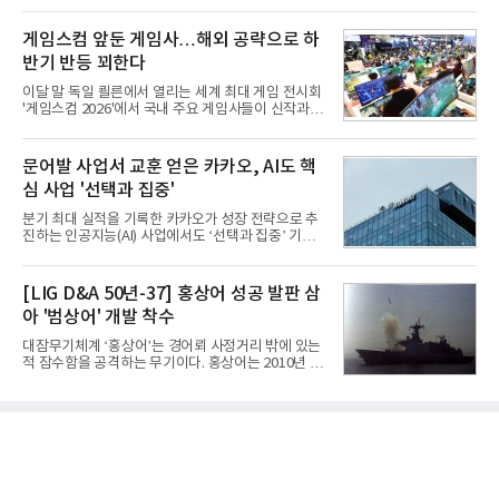
성은 AI 메모리 등 반도체 사업을 중심으로 새로운 성
체로 참여했다. 체계개발에는 총 400여억 원의 개발
장 동력을 확보하는 데 집중하고 있다.LG전자는 B2B
비와 62개월의 기간이 소요됐다. 한국형 GPS 유도폭
게임스컴 앞둔 게임사…해외 공략으로 하
사업 확대
탄 KGGB(Korea GPS Guided Bomb)는 국내 최초
반기 반등 꾀한다
의 공대지 유도폭탄으로 2012년에 최종 전투용 적합
판정을 받았다.우리 공군이 운용하는 모든 전투기에
이달 말 독일 쾰른에서 열리는 세계 최대 게임 전시회
탑재할 수 있는 KGGB는 일반목적폭탄(General
'게임스컴 2026'에서 국내 주요 게임사들이 신작과 글
Purpose Bomb)에 장착하여 운용토록 개발됐다.이
로벌 전략을 공개한다. 상반기 게임사들의 실적이 업
는 현재 군에서 보유하고 있는 상당량의 일반목적폭
체별로 엇갈린 가운데 하반기 신작 흥행과 해외 시장
탄을 활용하기 위한 취지였다.항공기에 장착된 KGGB
성과가 실적을 좌우할 핵심 변수로 떠오르고 있다.8일
문어발 사업서 교훈 얻은 카카오, AI도 핵
는 조종사가 휴대하는 명령통신장치(PDU, P
업계에 따르면 올해 상반기 게임업계는 기업별 성적
심 사업 '선택과 집중'
표가 크게 갈렸다. 대표적으로 크래프톤은 'PUBG: 배
틀그라운드'의 안정적인 성장에 힘입어 상반기 연결
분기 최대 실적을 기록한 카카오가 성장 전략으로 추
기준 매출 2조6616억원, 영업이익 9725억원으로 역
진하는 인공지능(AI) 사업에서도 ‘선택과 집중’ 기조
대 최대 실적을 기록했다. 엔씨도 올해 출시한 '아이온
를 강화하고 있다. 경쟁사들이 AI 데이터센터 등 인프
2' 등에 힘입어 호실적을 거둘 것으로 전망된다.반면
라 투자에 나서는 것과 달리, 카카오는 ‘카카오톡’이
넷마블은 2분기 매출이 증가했지만 영업이익은 전년
라는 플랫폼 경쟁력을 활용한 AI 에이전트 서비스에
[LIG D&A 50년-37] 홍상어 성공 발판 삼
동기 대
집중하는 전략이다. 과거 무리한 사업 확장 과정에서
아 '범상어' 개발 착수
겪었던 시행착오를 되풀이하지 않고 핵심 역량에 집
중하겠다는 취지로 풀이된다.7일 업계에 따르면 카카
대잠무기체계 ‘홍상어’는 경어뢰 사정거리 밖에 있는
오는 올해 2분기 연결 기준 매출 2조985억원, 영업이
적 잠수함을 공격하는 무기이다. 홍상어는 2010년 넥
익 2770억원을 기록했다. 전년 동기 대비 매출과 영업
스원퓨처 시절 진해하우스에서 최초 생산돼 전력화가
이익은 각각 9%, 36% 증가해 모두 분기 기준 역대
이뤄졌다. 이후 2012년 한국형 구축함(KDX-1) 이상
최대치다. 상반기 기준 매출은 4조405억원, 영업이익
의 함정에 실전 배치됐다.그해 7월 해군은 동해상에서
은 4884억
성능 검증을 위해 홍상어 시험발사를 실시했다. 이때
홍상어가 목표 지점에서 입수한 후 표적을 타격하지
못하고 물속에서 멈춰버리는 예상 밖의 일이 벌어졌
다. 2차 품질확인 사격 시험에서도 만족스러운 결과를
얻지 못했다. 완벽한 신뢰성 확보를 위해 LIG넥스원은