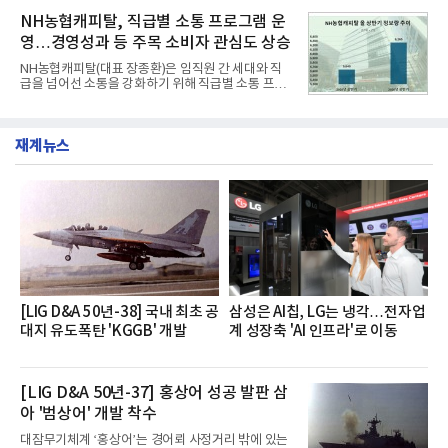
혔다.‘동대문식 닭한마리 칼국수’는 예상을 뛰어넘는
운영된다.◆ 디자인·공간·안전·성능 전반에서 차급을
소비자 호응에 힘입어 지난 7월 13일 첫 선을 보인 지
NH농협캐피탈, 직급별 소통 프로그램 운
넘
단 18일 만에 누적 판매량 50만 개를 돌파하는 성과를
영…경영성과 등 주목 소비자 관심도 상승
거두었다.이번 신제품은 개발진이 전국의 닭한마리
전문점을 직접 찾아 다니며 최적의 육수 비율을 완성
NH농협캐피탈(대표 장종환)은 임직원 간 세대와 직
했다. 자극적이지 않으면서도 깊은 닭육수에 마늘의
급을 넘어선 소통을 강화하기 위해 직급별 소통 프로
개운한 풍미를 더했으며, 국물이 잘 배어들면서도 쫄
그램'너하(NH)고, 나하(NH)고, NH GO!'를 지난 27일
깃한 식감이 살아있는 칼국수 면발을 정교하게 구현
부터 30일까지 서울 원센티널 NH농협캐피탈타워 22
했다는게 회사측의 설명이다.실제 현장 시식 행사에
층에서 운영했다고 31일 밝혔다.이번 프로그램은 경
서도
재계뉴스
영지원부 홍보팀과 2026년 새로이(e)＊가 공동 주관
했으며, ▲팀장·부장(7.27), ▲계장·주임(7.28), ▲과
장·차장(7.29), ▲대리(7.30) 등 직급별로 총 4회에 걸
쳐 진행됐다.참고로 새로이(e)는 NH농협캐피탈 MZ
세대들로(과장~계장) 구성된 자율 참여조직으로, 조
직문화 혁신과 업무 효율성 향상을 위한 다양한 활동
을 추진하며,새로운 변화와 이로운 영향력을 조직전
반에 전파하는 역할
[LIG D&A 50년-38] 국내 최초 공
삼성은 AI칩, LG는 냉각…전자업
대지 유도폭탄 'KGGB' 개발
계 성장축 'AI 인프라'로 이동
[LIG D&A 50년-37] 홍상어 성공 발판 삼
아 '범상어' 개발 착수
대잠무기체계 ‘홍상어’는 경어뢰 사정거리 밖에 있는