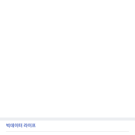
국방과학연구소(ADD) 테스크포스(TF)와 합심해 본
격적인 개선 작업에 착수했다.홍상어 유도탄의 모든
분야를
빅데이터 라이프