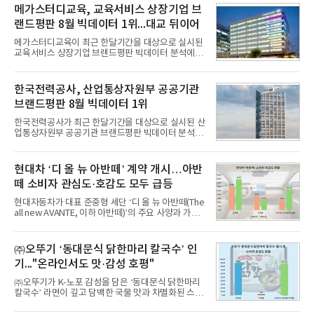
메가스터디교육, 교육서비스 상장기업 브
랜드평판 8월 빅데이터 1위...대교 뒤이어
메가스터디교육이 최근 한달기간을 대상으로 실시된
교육서비스 상장기업 브랜드평판 빅데이터 분석에서
1위를 차지했다. 대교와 디지털대상이 뒤를 이었다.7
일 한국기업평판연구소(소장 구창환)는 국내 교육서
비스 상장기업 브랜드를 대상으로 지난 7월 7일부터
한국전력공사, 산업통상자원부 공공기관
8월 7일까지 수집된 소비자 빅데이터 10,074,233건
브랜드평판 8월 빅데이터 1위
을 분석한 결과, 메가스터디교육이 브랜드평판지수
1,710,926을 기록하며 8월 1위에 올랐다고 밝혔다.
한국전력공사가 최근 한달기간을 대상으로 실시된 산
분석에 활용된 빅데이터는 지난 7월(9,491,206건) 대
업통상자원부 공공기관 브랜드평판 빅데이터 분석에
비 6.14% 증가한 수치로, 교육서비스 상장기업 브랜
서 1위를 차지했다. 한국가스공사와 한국수력원자력
드에 대한 소비자 관심이 확대됐다.연구소에 따르면 8
이 순으로 뒤를 이었다.7일 한국기업평판연구소(소장
월 교육서비스 상장기업 브랜드평판 순위는 메가스터
구창환)는 산업통상자원부 공공기관 41개 브랜드를
현대차 ‘디 올 뉴 아반떼’ 계약 개시…아반
디교육, 대교, 디지
대상으로 지난 7월 7일부터 8월 7일까지 수집된 소비
떼 소비자 관심도·호감도 모두 급등
자 빅데이터 91,102,549건을 분석한 결과, 한국전력
공사가 브랜드평판지수 10,670,633을 기록하며 8월
현대자동차가 대표 준중형 세단 ‘디 올 뉴 아반떼(The
1위에 올랐다고 밝혔다. 분석에 활용된 빅데이터는 지
all new AVANTE, 이하 아반떼)’의 주요 사양과 가격
난 7월(88,893,823건) 대비 2.48% 증가한 수치다.연
을 공개하고 5일부터 계약을 시작한다고 밝혔다.아반
구소에 따르면 8월 산업통상자원부 공공기관 브랜드
떼는 6년 만에 선보이는 8세대 완전변경 모델로, ▲정
평판 30위 순위는 한국전력공사, 한국가스공사, 한국
교한 선과 면을 중심으로 완성한 파격적인 디자인 ▲
㈜오뚜기 ‘동대문식 닭한마리 칼국수’ 인
수력원자력, 한국석
과거 중형 세단 수준으로 확대된 차체 제원 ▲글로벌
기..."온라인서도 맛·감성 호평"
최고 수준의 안전성 ▲성능과 효율을 동시에 높인 주
행 완성도 ▲첨단 편의 및 디지털 사양 적용 등을 통해
㈜오뚜기가 K-노포 감성을 담은 ‘동대문식 닭한마리
글로벌 준중형 세단의 새로운 기준을 세웠다.아반떼
칼국수’ 라면이 깊고 담백한 국물 맛과 차별화된 스토
는 가솔린 2.0과 1.6 하이브리드 두 가지 파워트레인
리로 출시 초기부터 높은 인기를 얻고 있다고 4일 밝
과 모던, 프리미엄, 인스퍼레이션 세 가지 트림으로