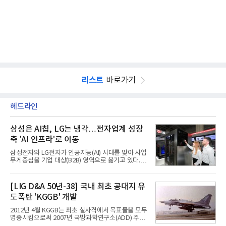
리스트
바로가기
헤드라인
삼성은 AI칩, LG는 냉각…전자업계 성장
축 'AI 인프라'로 이동
삼성전자와 LG전자가 인공지능(AI) 시대를 맞아 사업
무게중심을 기업 대상(B2B) 영역으로 옮기고 있다.
TV와 생활가전 등 전통적인 소비자 시장이 성숙기에
접어든 가운데 삼성전자는 AI 반도체를 중심으로 데
이터센터 생태계 공략을 강화하고 LG전자는 냉각솔
[LIG D&A 50년-38] 국내 최초 공대지 유
루션·전장·로봇 등 기업용 솔루션 사업 확대에 속도를
도폭탄 'KGGB' 개발
내고 있다.9일 업계에 따르면 LG전자는 2분기 생활가
전과 프리미엄 제품 경쟁력에 더해 B2B 사업 확대 효
2012년 4월 KGGB는 최초 실사격에서 목표물을 모두
과로 수익성을 방어한 반면 삼성전자는 디바이스경험
명중시킴으로써 2007년 국방과학연구소(ADD) 주관
(DX) 부문의 TV·생활가전 수익성이 악화됐다. 대신 삼
으로 시작된 KGGB 개발사업에 LIG넥스원은 시제업