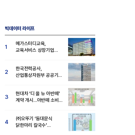
빅데이터 라이프
메가스터디교육,
1
교육서비스 상장기업
브랜드평판 8월 빅데이터
1위...대교 뒤이어
한국전력공사,
2
산업통상자원부 공공기관
브랜드평판 8월 빅데이터
1위
현대차 ‘디 올 뉴 아반떼’
3
계약 개시…아반떼 소비자
관심도·호감도 모두 급등
㈜오뚜기 ‘동대문식
4
닭한마리 칼국수’
인기..."온라인서도 맛·