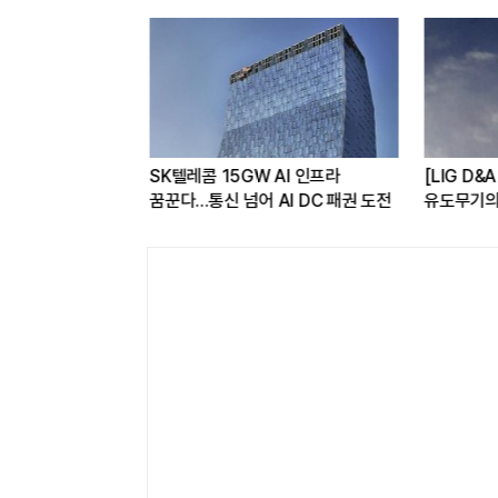
35] '신궁' 플랫폼
SK텔레콤 15GW AI 인프라
[LIG D&
국산화 이뤄내
꿈꾼다…통신 넘어 AI DC 패권 도전
유도무기의 