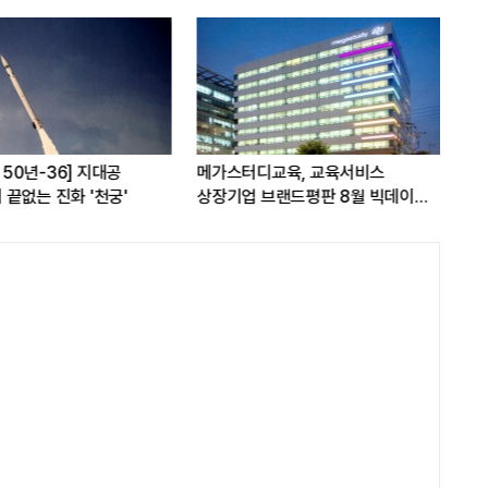
A 50년-36] 지대공
메가스터디교육, 교육서비스
현대
끝없는 진화 '천궁'
상장기업 브랜드평판 8월 빅데이터
17
1위...대교 뒤이어