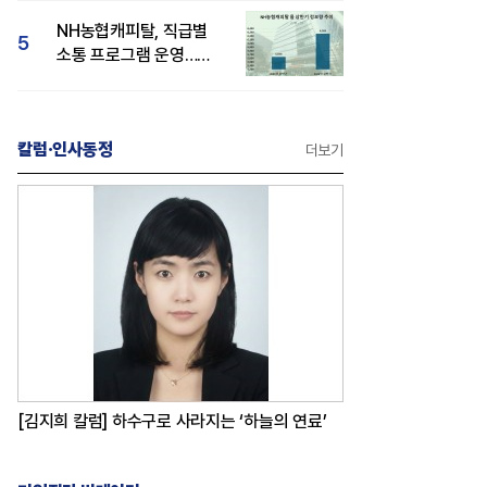
감성 호평"
NH농협캐피탈, 직급별
5
소통 프로그램 운영…
경영성과 등 주목 소비자
관심도 상승
칼럼·인사동정
더보기
[김지희 칼럼] 하수구로 사라지는 ‘하늘의 연료’