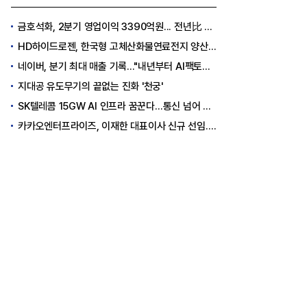
금호석화, 2분기 영업이익 3390억원... 전년比 419% 급증
HD하이드로젠, 한국형 고체산화물연료전지 양산체계 구축
네이버, 분기 최대 매출 기록..."내년부터 AI팩토리 수익 날 것"
지대공 유도무기의 끝없는 진화 '천궁'
SK텔레콤 15GW AI 인프라 꿈꾼다…통신 넘어 AI DC 패권 도전
카카오엔터프라이즈, 이재한 대표이사 신규 선임..."AI 전환 선도"