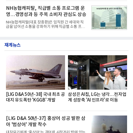
혔다.‘동대문식 닭한마리 칼국수’는 예상을 뛰어넘는
운영된다.◆ 디자인·공간·안전·성능 전반에서 차급을
소비자 호응에 힘입어 지난 7월 13일 첫 선을 보인 지
NH농협캐피탈, 직급별 소통 프로그램 운
넘
단 18일 만에 누적 판매량 50만 개를 돌파하는 성과를
영…경영성과 등 주목 소비자 관심도 상승
거두었다.이번 신제품은 개발진이 전국의 닭한마리
전문점을 직접 찾아 다니며 최적의 육수 비율을 완성
NH농협캐피탈(대표 장종환)은 임직원 간 세대와 직
했다. 자극적이지 않으면서도 깊은 닭육수에 마늘의
급을 넘어선 소통을 강화하기 위해 직급별 소통 프로
개운한 풍미를 더했으며, 국물이 잘 배어들면서도 쫄
그램'너하(NH)고, 나하(NH)고, NH GO!'를 지난 27일
깃한 식감이 살아있는 칼국수 면발을 정교하게 구현
부터 30일까지 서울 원센티널 NH농협캐피탈타워 22
했다는게 회사측의 설명이다.실제 현장 시식 행사에
층에서 운영했다고 31일 밝혔다.이번 프로그램은 경
서도
재계뉴스
영지원부 홍보팀과 2026년 새로이(e)＊가 공동 주관
했으며, ▲팀장·부장(7.27), ▲계장·주임(7.28), ▲과
장·차장(7.29), ▲대리(7.30) 등 직급별로 총 4회에 걸
쳐 진행됐다.참고로 새로이(e)는 NH농협캐피탈 MZ
세대들로(과장~계장) 구성된 자율 참여조직으로, 조
직문화 혁신과 업무 효율성 향상을 위한 다양한 활동
을 추진하며,새로운 변화와 이로운 영향력을 조직전
반에 전파하는 역할
[LIG D&A 50년-38] 국내 최초 공
삼성은 AI칩, LG는 냉각…전자업
대지 유도폭탄 'KGGB' 개발
계 성장축 'AI 인프라'로 이동
[LIG D&A 50년-37] 홍상어 성공 발판 삼
아 '범상어' 개발 착수
대잠무기체계 ‘홍상어’는 경어뢰 사정거리 밖에 있는