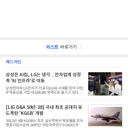
리스트
바로가기
헤드라인
삼성은 AI칩, LG는 냉각…전자업계 성장
축 'AI 인프라'로 이동
삼성전자와 LG전자가 인공지능(AI) 시대를 맞아 사업
무게중심을 기업 대상(B2B) 영역으로 옮기고 있다.
TV와 생활가전 등 전통적인 소비자 시장이 성숙기에
접어든 가운데 삼성전자는 AI 반도체를 중심으로 데
이터센터 생태계 공략을 강화하고 LG전자는 냉각솔
[LIG D&A 50년-38] 국내 최초 공대지 유
루션·전장·로봇 등 기업용 솔루션 사업 확대에 속도를
도폭탄 'KGGB' 개발
내고 있다.9일 업계에 따르면 LG전자는 2분기 생활가
전과 프리미엄 제품 경쟁력에 더해 B2B 사업 확대 효
2012년 4월 KGGB는 최초 실사격에서 목표물을 모두
과로 수익성을 방어한 반면 삼성전자는 디바이스경험
명중시킴으로써 2007년 국방과학연구소(ADD) 주관
(DX) 부문의 TV·생활가전 수익성이 악화됐다. 대신 삼