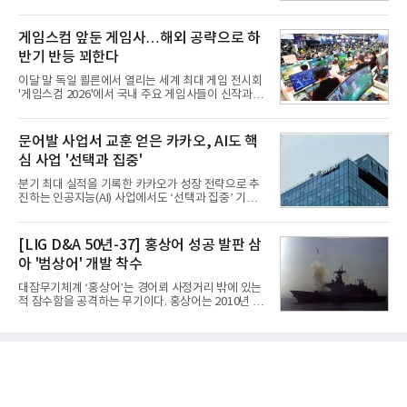
으로 시작된 KGGB 개발사업에 LIG넥스원은 시제업
성은 AI 메모리 등 반도체 사업을 중심으로 새로운 성
체로 참여했다. 체계개발에는 총 400여억 원의 개발
장 동력을 확보하는 데 집중하고 있다.LG전자는 B2B
비와 62개월의 기간이 소요됐다. 한국형 GPS 유도폭
게임스컴 앞둔 게임사…해외 공략으로 하
사업 확대
탄 KGGB(Korea GPS Guided Bomb)는 국내 최초
반기 반등 꾀한다
의 공대지 유도폭탄으로 2012년에 최종 전투용 적합
판정을 받았다.우리 공군이 운용하는 모든 전투기에
이달 말 독일 쾰른에서 열리는 세계 최대 게임 전시회
탑재할 수 있는 KGGB는 일반목적폭탄(General
'게임스컴 2026'에서 국내 주요 게임사들이 신작과 글
Purpose Bomb)에 장착하여 운용토록 개발됐다.이
로벌 전략을 공개한다. 상반기 게임사들의 실적이 업
는 현재 군에서 보유하고 있는 상당량의 일반목적폭
체별로 엇갈린 가운데 하반기 신작 흥행과 해외 시장
탄을 활용하기 위한 취지였다.항공기에 장착된 KGGB
성과가 실적을 좌우할 핵심 변수로 떠오르고 있다.8일
문어발 사업서 교훈 얻은 카카오, AI도 핵
는 조종사가 휴대하는 명령통신장치(PDU, P
업계에 따르면 올해 상반기 게임업계는 기업별 성적
심 사업 '선택과 집중'
표가 크게 갈렸다. 대표적으로 크래프톤은 'PUBG: 배
틀그라운드'의 안정적인 성장에 힘입어 상반기 연결
분기 최대 실적을 기록한 카카오가 성장 전략으로 추
기준 매출 2조6616억원, 영업이익 9725억원으로 역
진하는 인공지능(AI) 사업에서도 ‘선택과 집중’ 기조
대 최대 실적을 기록했다. 엔씨도 올해 출시한 '아이온
를 강화하고 있다. 경쟁사들이 AI 데이터센터 등 인프
2' 등에 힘입어 호실적을 거둘 것으로 전망된다.반면
라 투자에 나서는 것과 달리, 카카오는 ‘카카오톡’이
넷마블은 2분기 매출이 증가했지만 영업이익은 전년
라는 플랫폼 경쟁력을 활용한 AI 에이전트 서비스에
[LIG D&A 50년-37] 홍상어 성공 발판 삼
동기 대
집중하는 전략이다. 과거 무리한 사업 확장 과정에서
아 '범상어' 개발 착수
겪었던 시행착오를 되풀이하지 않고 핵심 역량에 집
중하겠다는 취지로 풀이된다.7일 업계에 따르면 카카
대잠무기체계 ‘홍상어’는 경어뢰 사정거리 밖에 있는
오는 올해 2분기 연결 기준 매출 2조985억원, 영업이
적 잠수함을 공격하는 무기이다. 홍상어는 2010년 넥
익 2770억원을 기록했다. 전년 동기 대비 매출과 영업
스원퓨처 시절 진해하우스에서 최초 생산돼 전력화가
이익은 각각 9%, 36% 증가해 모두 분기 기준 역대
이뤄졌다. 이후 2012년 한국형 구축함(KDX-1) 이상
최대치다. 상반기 기준 매출은 4조405억원, 영업이익
의 함정에 실전 배치됐다.그해 7월 해군은 동해상에서
은 4884억
성능 검증을 위해 홍상어 시험발사를 실시했다. 이때
홍상어가 목표 지점에서 입수한 후 표적을 타격하지
못하고 물속에서 멈춰버리는 예상 밖의 일이 벌어졌
다. 2차 품질확인 사격 시험에서도 만족스러운 결과를