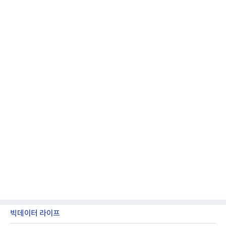
얻지 못했다. 완벽한 신뢰성 확보를 위해 LIG넥스원은
국방과학연구소(ADD) 테스크포스(TF)와 합심해 본
격적인 개선 작업에 착수했다.홍상어 유도탄의 모든
분야를
빅데이터 라이프