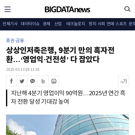
전체기사
데이터이슈
경제
산업
테크놀로지
정치·사회
연예·스포츠
문
증권·금융
상상인저축은행, 9분기 만의 흑자전
환…‘영업익·건전성’ 다 잡았다
2025-03-13 09:13:30
지난해 4분기 영업이익 90억원…2025년 연간 흑
자 전환 달성 기대감 높여