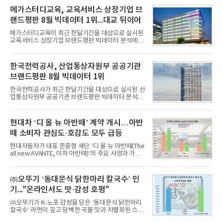
메가스터디교육, 교육서비스 상장기업 브
랜드평판 8월 빅데이터 1위...대교 뒤이어
메가스터디교육이 최근 한달기간을 대상으로 실시된
교육서비스 상장기업 브랜드평판 빅데이터 분석에서
1위를 차지했다. 대교와 디지털대상이 뒤를 이었다.7
일 한국기업평판연구소(소장 구창환)는 국내 교육서
비스 상장기업 브랜드를 대상으로 지난 7월 7일부터
한국전력공사, 산업통상자원부 공공기관
8월 7일까지 수집된 소비자 빅데이터 10,074,233건
브랜드평판 8월 빅데이터 1위
을 분석한 결과, 메가스터디교육이 브랜드평판지수
1,710,926을 기록하며 8월 1위에 올랐다고 밝혔다.
한국전력공사가 최근 한달기간을 대상으로 실시된 산
분석에 활용된 빅데이터는 지난 7월(9,491,206건) 대
업통상자원부 공공기관 브랜드평판 빅데이터 분석에
비 6.14% 증가한 수치로, 교육서비스 상장기업 브랜
서 1위를 차지했다. 한국가스공사와 한국수력원자력
드에 대한 소비자 관심이 확대됐다.연구소에 따르면 8
이 순으로 뒤를 이었다.7일 한국기업평판연구소(소장
월 교육서비스 상장기업 브랜드평판 순위는 메가스터
구창환)는 산업통상자원부 공공기관 41개 브랜드를
현대차 ‘디 올 뉴 아반떼’ 계약 개시…아반
디교육, 대교, 디지
대상으로 지난 7월 7일부터 8월 7일까지 수집된 소비
떼 소비자 관심도·호감도 모두 급등
자 빅데이터 91,102,549건을 분석한 결과, 한국전력
공사가 브랜드평판지수 10,670,633을 기록하며 8월
현대자동차가 대표 준중형 세단 ‘디 올 뉴 아반떼(The
1위에 올랐다고 밝혔다. 분석에 활용된 빅데이터는 지
all new AVANTE, 이하 아반떼)’의 주요 사양과 가격
난 7월(88,893,823건) 대비 2.48% 증가한 수치다.연
을 공개하고 5일부터 계약을 시작한다고 밝혔다.아반
구소에 따르면 8월 산업통상자원부 공공기관 브랜드
떼는 6년 만에 선보이는 8세대 완전변경 모델로, ▲정
평판 30위 순위는 한국전력공사, 한국가스공사, 한국
교한 선과 면을 중심으로 완성한 파격적인 디자인 ▲
㈜오뚜기 ‘동대문식 닭한마리 칼국수’ 인
수력원자력, 한국석
과거 중형 세단 수준으로 확대된 차체 제원 ▲글로벌
기..."온라인서도 맛·감성 호평"
최고 수준의 안전성 ▲성능과 효율을 동시에 높인 주
행 완성도 ▲첨단 편의 및 디지털 사양 적용 등을 통해
㈜오뚜기가 K-노포 감성을 담은 ‘동대문식 닭한마리
글로벌 준중형 세단의 새로운 기준을 세웠다.아반떼
칼국수’ 라면이 깊고 담백한 국물 맛과 차별화된 스토
는 가솔린 2.0과 1.6 하이브리드 두 가지 파워트레인
리로 출시 초기부터 높은 인기를 얻고 있다고 4일 밝
과 모던, 프리미엄, 인스퍼레이션 세 가지 트림으로