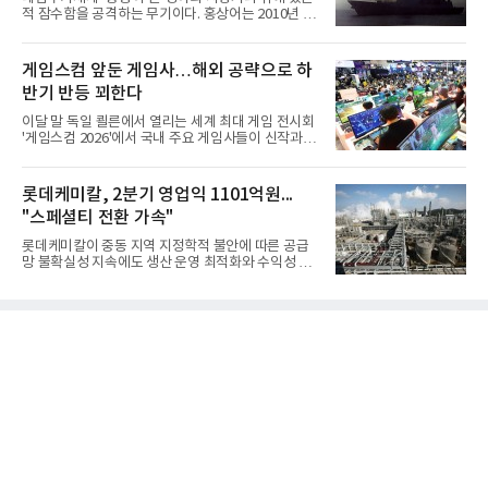
적 잠수함을 공격하는 무기이다. 홍상어는 2010년 넥
스원퓨처 시절 진해하우스에서 최초 생산돼 전력화가
이뤄졌다. 이후 2012년 한국형 구축함(KDX-1) 이상
의 함정에 실전 배치됐다.그해 7월 해군은 동해상에서
게임스컴 앞둔 게임사…해외 공략으로 하
성능 검증을 위해 홍상어 시험발사를 실시했다. 이때
반기 반등 꾀한다
홍상어가 목표 지점에서 입수한 후 표적을 타격하지
못하고 물속에서 멈춰버리는 예상 밖의 일이 벌어졌
이달 말 독일 쾰른에서 열리는 세계 최대 게임 전시회
다. 2차 품질확인 사격 시험에서도 만족스러운 결과를
'게임스컴 2026'에서 국내 주요 게임사들이 신작과 글
얻지 못했다. 완벽한 신뢰성 확보를 위해 LIG넥스원은
로벌 전략을 공개한다. 상반기 게임사들의 실적이 업
국방과학연구소(ADD) 테스크포스(TF)와 합심해 본
체별로 엇갈린 가운데 하반기 신작 흥행과 해외 시장
격적인 개선 작업에 착수했다.홍상어 유도탄의 모든
성과가 실적을 좌우할 핵심 변수로 떠오르고 있다.8일
롯데케미칼, 2분기 영업익 1101억원...
분야를
업계에 따르면 올해 상반기 게임업계는 기업별 성적
"스페셜티 전환 가속"
표가 크게 갈렸다. 대표적으로 크래프톤은 'PUBG: 배
틀그라운드'의 안정적인 성장에 힘입어 상반기 연결
롯데케미칼이 중동 지역 지정학적 불안에 따른 공급
기준 매출 2조6616억원, 영업이익 9725억원으로 역
망 불확실성 지속에도 생산 운영 최적화와 수익성 중
대 최대 실적을 기록했다. 엔씨도 올해 출시한 '아이온
심의 사업 운영을 통해 전분기에 이어 흑자 기조를 이
2' 등에 힘입어 호실적을 거둘 것으로 전망된다.반면
어갔다.롯데케미칼이 2026년 2분기 연결 기준 매출
넷마블은 2분기 매출이 증가했지만 영업이익은 전년
액 5조6864억원, 영업이익 1101억원을 기록했다고 7
동기 대
일 밝혔다. 사업별로는 기초화학 부문(롯데케미칼 기
초소재사업·LC타이탄·LC USA·롯데대산석화)이 매
출 3조9403억원, 영업이익 23억원을 기록했다. 정기
보수 영향과 원료 가격 변동에 따른 래깅 효과로 전분
기 대비 수익성은 둔화됐지만 흑자 전환 흐름을 유지
했다.첨단소재 부문은 매출 1조1551억원, 영업이익
1325억원을 기록했다. 주요 제품의 스프레드 확대와
우호적인 환율 효과