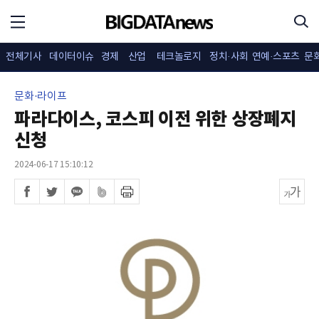
전체기사
데이터이슈
경제
산업
테크놀로지
정치·사회
연예·스포츠
문
문화·라이프
파라다이스, 코스피 이전 위한 상장폐지
신청
2024-06-17 15:10:12