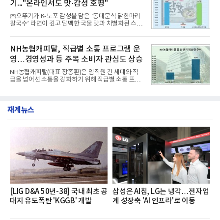
기..."온라인서도 맛·감성 호평"
최고 수준의 안전성 ▲성능과 효율을 동시에 높인 주
행 완성도 ▲첨단 편의 및 디지털 사양 적용 등을 통해
㈜오뚜기가 K-노포 감성을 담은 ‘동대문식 닭한마리
글로벌 준중형 세단의 새로운 기준을 세웠다.아반떼
칼국수’ 라면이 깊고 담백한 국물 맛과 차별화된 스토
는 가솔린 2.0과 1.6 하이브리드 두 가지 파워트레인
리로 출시 초기부터 높은 인기를 얻고 있다고 4일 밝
과 모던, 프리미엄, 인스퍼레이션 세 가지 트림으로
혔다.‘동대문식 닭한마리 칼국수’는 예상을 뛰어넘는
운영된다.◆ 디자인·공간·안전·성능 전반에서 차급을
소비자 호응에 힘입어 지난 7월 13일 첫 선을 보인 지
NH농협캐피탈, 직급별 소통 프로그램 운
넘
단 18일 만에 누적 판매량 50만 개를 돌파하는 성과를
영…경영성과 등 주목 소비자 관심도 상승
거두었다.이번 신제품은 개발진이 전국의 닭한마리
전문점을 직접 찾아 다니며 최적의 육수 비율을 완성
NH농협캐피탈(대표 장종환)은 임직원 간 세대와 직
했다. 자극적이지 않으면서도 깊은 닭육수에 마늘의
급을 넘어선 소통을 강화하기 위해 직급별 소통 프로
개운한 풍미를 더했으며, 국물이 잘 배어들면서도 쫄
그램'너하(NH)고, 나하(NH)고, NH GO!'를 지난 27일
깃한 식감이 살아있는 칼국수 면발을 정교하게 구현
부터 30일까지 서울 원센티널 NH농협캐피탈타워 22
했다는게 회사측의 설명이다.실제 현장 시식 행사에
층에서 운영했다고 31일 밝혔다.이번 프로그램은 경
서도
재계뉴스
영지원부 홍보팀과 2026년 새로이(e)＊가 공동 주관
했으며, ▲팀장·부장(7.27), ▲계장·주임(7.28), ▲과
장·차장(7.29), ▲대리(7.30) 등 직급별로 총 4회에 걸
쳐 진행됐다.참고로 새로이(e)는 NH농협캐피탈 MZ
세대들로(과장~계장) 구성된 자율 참여조직으로, 조
직문화 혁신과 업무 효율성 향상을 위한 다양한 활동
을 추진하며,새로운 변화와 이로운 영향력을 조직전
반에 전파하는 역할
[LIG D&A 50년-38] 국내 최초 공
삼성은 AI칩, LG는 냉각…전자업
대지 유도폭탄 'KGGB' 개발
계 성장축 'AI 인프라'로 이동