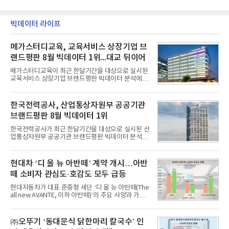
빅데이터 라이프
메가스터디교육, 교육서비스 상장기업 브
랜드평판 8월 빅데이터 1위...대교 뒤이어
메가스터디교육이 최근 한달기간을 대상으로 실시된
교육서비스 상장기업 브랜드평판 빅데이터 분석에서
1위를 차지했다. 대교와 디지털대상이 뒤를 이었다.7
일 한국기업평판연구소(소장 구창환)는 국내 교육서
비스 상장기업 브랜드를 대상으로 지난 7월 7일부터
한국전력공사, 산업통상자원부 공공기관
8월 7일까지 수집된 소비자 빅데이터 10,074,233건
브랜드평판 8월 빅데이터 1위
을 분석한 결과, 메가스터디교육이 브랜드평판지수
1,710,926을 기록하며 8월 1위에 올랐다고 밝혔다.
한국전력공사가 최근 한달기간을 대상으로 실시된 산
분석에 활용된 빅데이터는 지난 7월(9,491,206건) 대
업통상자원부 공공기관 브랜드평판 빅데이터 분석에
비 6.14% 증가한 수치로, 교육서비스 상장기업 브랜
서 1위를 차지했다. 한국가스공사와 한국수력원자력
드에 대한 소비자 관심이 확대됐다.연구소에 따르면 8
이 순으로 뒤를 이었다.7일 한국기업평판연구소(소장
월 교육서비스 상장기업 브랜드평판 순위는 메가스터
구창환)는 산업통상자원부 공공기관 41개 브랜드를
현대차 ‘디 올 뉴 아반떼’ 계약 개시…아반
디교육, 대교, 디지
대상으로 지난 7월 7일부터 8월 7일까지 수집된 소비
떼 소비자 관심도·호감도 모두 급등
자 빅데이터 91,102,549건을 분석한 결과, 한국전력
공사가 브랜드평판지수 10,670,633을 기록하며 8월
현대자동차가 대표 준중형 세단 ‘디 올 뉴 아반떼(The
1위에 올랐다고 밝혔다. 분석에 활용된 빅데이터는 지
all new AVANTE, 이하 아반떼)’의 주요 사양과 가격
난 7월(88,893,823건) 대비 2.48% 증가한 수치다.연
을 공개하고 5일부터 계약을 시작한다고 밝혔다.아반
구소에 따르면 8월 산업통상자원부 공공기관 브랜드
떼는 6년 만에 선보이는 8세대 완전변경 모델로, ▲정
평판 30위 순위는 한국전력공사, 한국가스공사, 한국
교한 선과 면을 중심으로 완성한 파격적인 디자인 ▲
㈜오뚜기 ‘동대문식 닭한마리 칼국수’ 인
수력원자력, 한국석
과거 중형 세단 수준으로 확대된 차체 제원 ▲글로벌