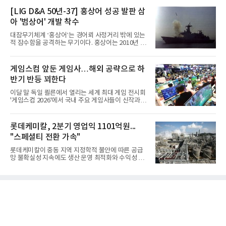
[LIG D&A 50년-37] 홍상어 성공 발판 삼
아 '범상어' 개발 착수
대잠무기체계 ‘홍상어’는 경어뢰 사정거리 밖에 있는
적 잠수함을 공격하는 무기이다. 홍상어는 2010년 넥
스원퓨처 시절 진해하우스에서 최초 생산돼 전력화가
이뤄졌다. 이후 2012년 한국형 구축함(KDX-1) 이상
의 함정에 실전 배치됐다.그해 7월 해군은 동해상에서
게임스컴 앞둔 게임사…해외 공략으로 하
성능 검증을 위해 홍상어 시험발사를 실시했다. 이때
반기 반등 꾀한다
홍상어가 목표 지점에서 입수한 후 표적을 타격하지
못하고 물속에서 멈춰버리는 예상 밖의 일이 벌어졌
이달 말 독일 쾰른에서 열리는 세계 최대 게임 전시회
다. 2차 품질확인 사격 시험에서도 만족스러운 결과를
'게임스컴 2026'에서 국내 주요 게임사들이 신작과 글
얻지 못했다. 완벽한 신뢰성 확보를 위해 LIG넥스원은
로벌 전략을 공개한다. 상반기 게임사들의 실적이 업
국방과학연구소(ADD) 테스크포스(TF)와 합심해 본
체별로 엇갈린 가운데 하반기 신작 흥행과 해외 시장
격적인 개선 작업에 착수했다.홍상어 유도탄의 모든
성과가 실적을 좌우할 핵심 변수로 떠오르고 있다.8일
롯데케미칼, 2분기 영업익 1101억원...
분야를
업계에 따르면 올해 상반기 게임업계는 기업별 성적
"스페셜티 전환 가속"
표가 크게 갈렸다. 대표적으로 크래프톤은 'PUBG: 배
틀그라운드'의 안정적인 성장에 힘입어 상반기 연결
롯데케미칼이 중동 지역 지정학적 불안에 따른 공급
기준 매출 2조6616억원, 영업이익 9725억원으로 역
망 불확실성 지속에도 생산 운영 최적화와 수익성 중
대 최대 실적을 기록했다. 엔씨도 올해 출시한 '아이온
심의 사업 운영을 통해 전분기에 이어 흑자 기조를 이
2' 등에 힘입어 호실적을 거둘 것으로 전망된다.반면
어갔다.롯데케미칼이 2026년 2분기 연결 기준 매출
넷마블은 2분기 매출이 증가했지만 영업이익은 전년
액 5조6864억원, 영업이익 1101억원을 기록했다고 7
동기 대
일 밝혔다. 사업별로는 기초화학 부문(롯데케미칼 기
초소재사업·LC타이탄·LC USA·롯데대산석화)이 매
출 3조9403억원, 영업이익 23억원을 기록했다. 정기
보수 영향과 원료 가격 변동에 따른 래깅 효과로 전분
기 대비 수익성은 둔화됐지만 흑자 전환 흐름을 유지