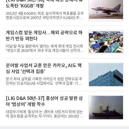
[LIG D&A 50년-38] 국내 최초 공대지 유
루션·전장·로봇 등 기업용 솔루션 사업 확대에 속도를
도폭탄 'KGGB' 개발
내고 있다.9일 업계에 따르면 LG전자는 2분기 생활가
전과 프리미엄 제품 경쟁력에 더해 B2B 사업 확대 효
2012년 4월 KGGB는 최초 실사격에서 목표물을 모두
과로 수익성을 방어한 반면 삼성전자는 디바이스경험
명중시킴으로써 2007년 국방과학연구소(ADD) 주관
(DX) 부문의 TV·생활가전 수익성이 악화됐다. 대신 삼
으로 시작된 KGGB 개발사업에 LIG넥스원은 시제업
성은 AI 메모리 등 반도체 사업을 중심으로 새로운 성
체로 참여했다. 체계개발에는 총 400여억 원의 개발
장 동력을 확보하는 데 집중하고 있다.LG전자는 B2B
비와 62개월의 기간이 소요됐다. 한국형 GPS 유도폭
게임스컴 앞둔 게임사…해외 공략으로 하
사업 확대
탄 KGGB(Korea GPS Guided Bomb)는 국내 최초
반기 반등 꾀한다
의 공대지 유도폭탄으로 2012년에 최종 전투용 적합
판정을 받았다.우리 공군이 운용하는 모든 전투기에
이달 말 독일 쾰른에서 열리는 세계 최대 게임 전시회
탑재할 수 있는 KGGB는 일반목적폭탄(General
'게임스컴 2026'에서 국내 주요 게임사들이 신작과 글
Purpose Bomb)에 장착하여 운용토록 개발됐다.이
로벌 전략을 공개한다. 상반기 게임사들의 실적이 업
는 현재 군에서 보유하고 있는 상당량의 일반목적폭
체별로 엇갈린 가운데 하반기 신작 흥행과 해외 시장
탄을 활용하기 위한 취지였다.항공기에 장착된 KGGB
성과가 실적을 좌우할 핵심 변수로 떠오르고 있다.8일
문어발 사업서 교훈 얻은 카카오, AI도 핵
는 조종사가 휴대하는 명령통신장치(PDU, P
업계에 따르면 올해 상반기 게임업계는 기업별 성적
심 사업 '선택과 집중'
표가 크게 갈렸다. 대표적으로 크래프톤은 'PUBG: 배
틀그라운드'의 안정적인 성장에 힘입어 상반기 연결
분기 최대 실적을 기록한 카카오가 성장 전략으로 추
기준 매출 2조6616억원, 영업이익 9725억원으로 역
진하는 인공지능(AI) 사업에서도 ‘선택과 집중’ 기조
대 최대 실적을 기록했다. 엔씨도 올해 출시한 '아이온
를 강화하고 있다. 경쟁사들이 AI 데이터센터 등 인프
2' 등에 힘입어 호실적을 거둘 것으로 전망된다.반면
라 투자에 나서는 것과 달리, 카카오는 ‘카카오톡’이
넷마블은 2분기 매출이 증가했지만 영업이익은 전년
라는 플랫폼 경쟁력을 활용한 AI 에이전트 서비스에
[LIG D&A 50년-37] 홍상어 성공 발판 삼
동기 대
집중하는 전략이다. 과거 무리한 사업 확장 과정에서
아 '범상어' 개발 착수
겪었던 시행착오를 되풀이하지 않고 핵심 역량에 집
중하겠다는 취지로 풀이된다.7일 업계에 따르면 카카
대잠무기체계 ‘홍상어’는 경어뢰 사정거리 밖에 있는
오는 올해 2분기 연결 기준 매출 2조985억원, 영업이
적 잠수함을 공격하는 무기이다. 홍상어는 2010년 넥
익 2770억원을 기록했다. 전년 동기 대비 매출과 영업
스원퓨처 시절 진해하우스에서 최초 생산돼 전력화가
이익은 각각 9%, 36% 증가해 모두 분기 기준 역대
이뤄졌다. 이후 2012년 한국형 구축함(KDX-1) 이상
최대치다. 상반기 기준 매출은 4조405억원, 영업이익