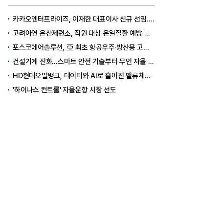
카카오엔터프라이즈, 이재한 대표이사 신규 선임..."AI 전환 선도"
고려아연 온산제련소, 직원 대상 온열질환 예방 안전 실천 캠페인 실시
포스코에어솔루션, 亞 최초 항공우주·방산용 고순도 가스 국제 인증 획득
건설기계 진화…스마트 안전 기술부터 무인 자율 굴착기까지
HD현대오일뱅크, 데이터와 AI로 흩어진 밸류체인 연결
'하이나스 컨트롤' 자율운항 시장 선도