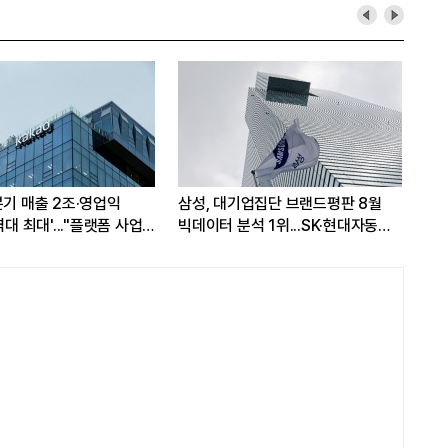
분기 매출 2조·영업익
삼성, 대기업집단 브랜드평판 8월
삼성
역대 최대'..."플랫폼 사업
빅데이터 분석 1위...SK·현대자동차
7일
성장"
순
워