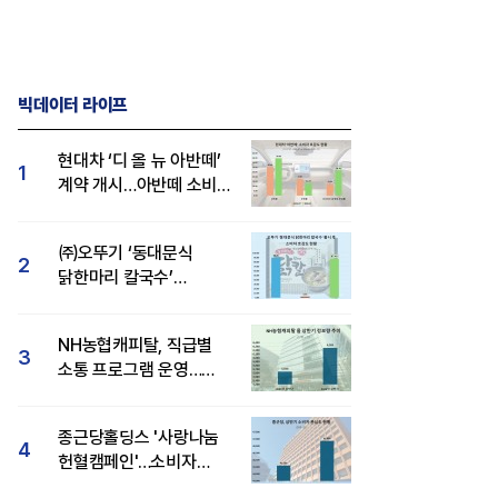
빅데이터 라이프
현대차 ‘디 올 뉴 아반떼’
1
계약 개시…아반떼 소비자
관심도·호감도 모두 급등
㈜오뚜기 ‘동대문식
2
닭한마리 칼국수’
인기..."온라인서도 맛·
감성 호평"
NH농협캐피탈, 직급별
3
소통 프로그램 운영…
경영성과 등 주목 소비자
관심도 상승
종근당홀딩스 '사랑나눔
4
헌혈캠페인'…소비자
관심도·호감도 모두 상승