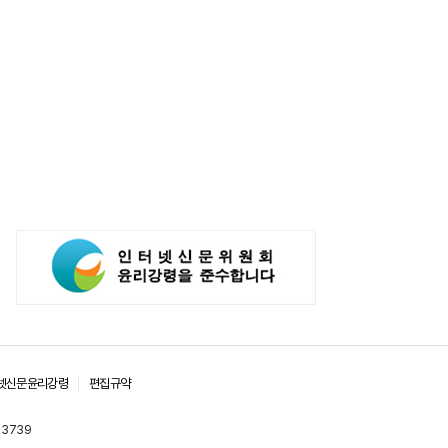
넷신문윤리강령
편집규약
-3739