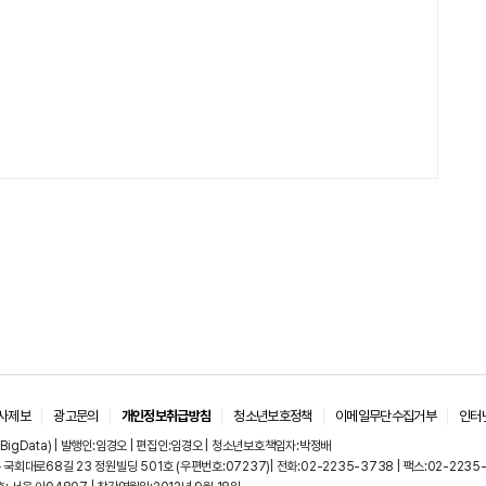
사제보
광고문의
개인정보취급방침
청소년보호정책
이메일무단수집거부
인터
BigData) | 발행인:임경오 | 편집인:임경오 | 청소년보호책임자:박정배
국회대로68길 23 정원빌딩 501호 (우편번호:07237)| 전화:02-2235-3738 | 팩스:02-2235