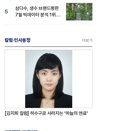
삼다수, 생수 브랜드평판
5
7월 빅데이터 분석 1위...
백산수·동원샘물 순
칼럼·인사동정
더보기
[김지희 칼럼] 하수구로 사라지는 ‘하늘의 연료’