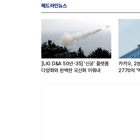
헤드라인뉴스
O 브랜드평판 8월
[LIG D&A 50년-35] '신궁' 플랫폼
카카오, 2
최태원·구광모 회장순
다양화와 완벽한 국산화 이뤄내
2770억 '
전반 고른 