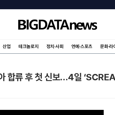
산업
테크놀로지
정치·사회
연예·스포츠
문화·라
 합류 후 첫 신보…4일 ‘SCREA