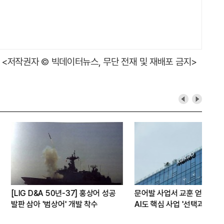
<저작권자 © 빅데이터뉴스, 무단 전재 및 재배포 금지>
A 50년-37] 홍상어 성공
문어발 사업서 교훈 얻은 카카오,
SK
'범상어' 개발 착수
AI도 핵심 사업 '선택과 집중'
꿈꾼