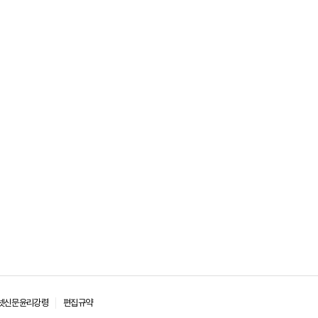
넷신문윤리강령
편집규약