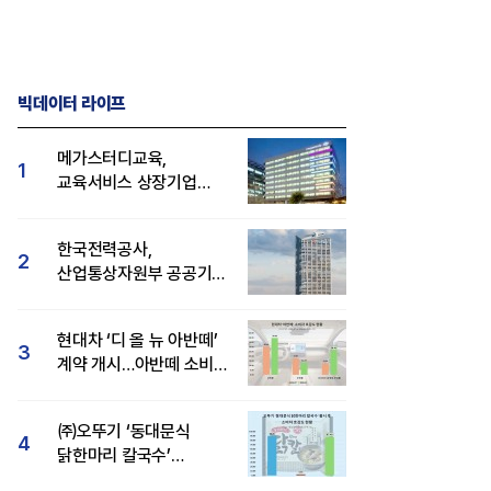
빅데이터 라이프
메가스터디교육,
1
교육서비스 상장기업
브랜드평판 8월 빅데이터
1위...대교 뒤이어
한국전력공사,
2
산업통상자원부 공공기관
브랜드평판 8월 빅데이터
1위
현대차 ‘디 올 뉴 아반떼’
3
계약 개시…아반떼 소비자
관심도·호감도 모두 급등
㈜오뚜기 ‘동대문식
4
닭한마리 칼국수’
인기..."온라인서도 맛·