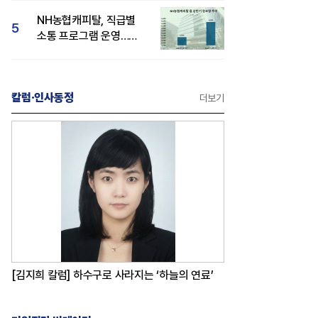
감성 호평"
NH농협캐피탈, 직급별
5
소통 프로그램 운영…
경영성과 등 주목 소비자
관심도 상승
칼럼·인사동정
더보기
[김지희 칼럼] 하수구로 사라지는 ‘하늘의 연료’