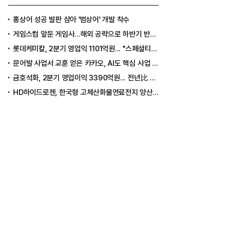
홍상어 성공 발판 삼아 '범상어' 개발 착수
게임스컴 앞둔 게임사…해외 공략으로 하반기 반등 꾀한다
롯데케미칼, 2분기 영업익 1101억원... "스페셜티 전환 가속"
문어발 사업서 교훈 얻은 카카오, AI도 핵심 사업 '선택과 집중'
금호석화, 2분기 영업이익 3390억원... 전년比 419% 급증
HD하이드로젠, 한국형 고체산화물연료전지 양산체계 구축