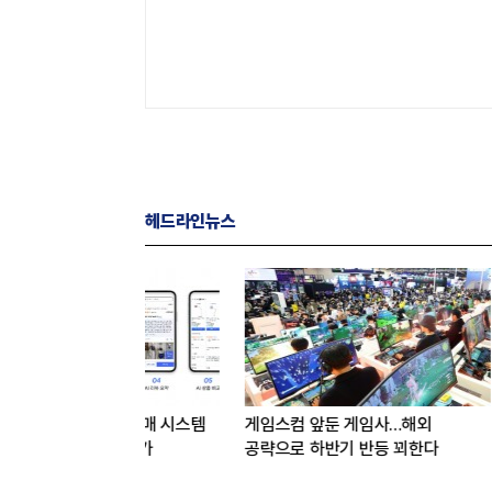
헤드라인뉴스
용해 구매 시스템
게임스컴 앞둔 게임사…해외
[LIG D&
관심도 증가
공략으로 하반기 반등 꾀한다
발판 삼아 