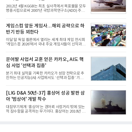
전과 프리미엄 제품 경쟁력에 더해 B2B 사업 확대 효
2012년 4월 KGGB는 최초 실사격에서 목표물을 모두
과로 수익성을 방어한 반면 삼성전자는 디바이스경험
명중시킴으로써 2007년 국방과학연구소(ADD) 주관
(DX) 부문의 TV·생활가전 수익성이 악화됐다. 대신 삼
으로 시작된 KGGB 개발사업에 LIG넥스원은 시제업
성은 AI 메모리 등 반도체 사업을 중심으로 새로운 성
체로 참여했다. 체계개발에는 총 400여억 원의 개발
장 동력을 확보하는 데 집중하고 있다.LG전자는 B2B
비와 62개월의 기간이 소요됐다. 한국형 GPS 유도폭
게임스컴 앞둔 게임사…해외 공략으로 하
사업 확대
탄 KGGB(Korea GPS Guided Bomb)는 국내 최초
반기 반등 꾀한다
의 공대지 유도폭탄으로 2012년에 최종 전투용 적합
판정을 받았다.우리 공군이 운용하는 모든 전투기에
이달 말 독일 쾰른에서 열리는 세계 최대 게임 전시회
탑재할 수 있는 KGGB는 일반목적폭탄(General
'게임스컴 2026'에서 국내 주요 게임사들이 신작과 글
Purpose Bomb)에 장착하여 운용토록 개발됐다.이
로벌 전략을 공개한다. 상반기 게임사들의 실적이 업
는 현재 군에서 보유하고 있는 상당량의 일반목적폭
체별로 엇갈린 가운데 하반기 신작 흥행과 해외 시장
탄을 활용하기 위한 취지였다.항공기에 장착된 KGGB
성과가 실적을 좌우할 핵심 변수로 떠오르고 있다.8일
문어발 사업서 교훈 얻은 카카오, AI도 핵
는 조종사가 휴대하는 명령통신장치(PDU, P
업계에 따르면 올해 상반기 게임업계는 기업별 성적
심 사업 '선택과 집중'
표가 크게 갈렸다. 대표적으로 크래프톤은 'PUBG: 배
틀그라운드'의 안정적인 성장에 힘입어 상반기 연결
분기 최대 실적을 기록한 카카오가 성장 전략으로 추
기준 매출 2조6616억원, 영업이익 9725억원으로 역
진하는 인공지능(AI) 사업에서도 ‘선택과 집중’ 기조
대 최대 실적을 기록했다. 엔씨도 올해 출시한 '아이온
를 강화하고 있다. 경쟁사들이 AI 데이터센터 등 인프
2' 등에 힘입어 호실적을 거둘 것으로 전망된다.반면
라 투자에 나서는 것과 달리, 카카오는 ‘카카오톡’이
넷마블은 2분기 매출이 증가했지만 영업이익은 전년
라는 플랫폼 경쟁력을 활용한 AI 에이전트 서비스에
[LIG D&A 50년-37] 홍상어 성공 발판 삼
동기 대
집중하는 전략이다. 과거 무리한 사업 확장 과정에서
아 '범상어' 개발 착수
겪었던 시행착오를 되풀이하지 않고 핵심 역량에 집
중하겠다는 취지로 풀이된다.7일 업계에 따르면 카카
대잠무기체계 ‘홍상어’는 경어뢰 사정거리 밖에 있는
오는 올해 2분기 연결 기준 매출 2조985억원, 영업이
적 잠수함을 공격하는 무기이다. 홍상어는 2010년 넥
익 2770억원을 기록했다. 전년 동기 대비 매출과 영업
스원퓨처 시절 진해하우스에서 최초 생산돼 전력화가
이익은 각각 9%, 36% 증가해 모두 분기 기준 역대
이뤄졌다. 이후 2012년 한국형 구축함(KDX-1) 이상
최대치다. 상반기 기준 매출은 4조405억원, 영업이익
의 함정에 실전 배치됐다.그해 7월 해군은 동해상에서
은 4884억
성능 검증을 위해 홍상어 시험발사를 실시했다. 이때