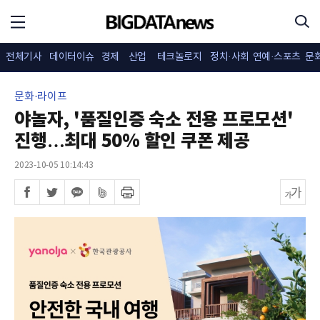
전체기사
데이터이슈
경제
산업
테크놀로지
정치·사회
연예·스포츠
문
문화·라이프
야놀자, '품질인증 숙소 전용 프로모션'
진행…최대 50% 할인 쿠폰 제공
2023-10-05 10:14:43