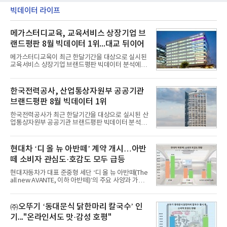
빅데이터 라이프
메가스터디교육, 교육서비스 상장기업 브
랜드평판 8월 빅데이터 1위...대교 뒤이어
메가스터디교육이 최근 한달기간을 대상으로 실시된
교육서비스 상장기업 브랜드평판 빅데이터 분석에서
1위를 차지했다. 대교와 디지털대상이 뒤를 이었다.7
일 한국기업평판연구소(소장 구창환)는 국내 교육서
비스 상장기업 브랜드를 대상으로 지난 7월 7일부터
한국전력공사, 산업통상자원부 공공기관
8월 7일까지 수집된 소비자 빅데이터 10,074,233건
브랜드평판 8월 빅데이터 1위
을 분석한 결과, 메가스터디교육이 브랜드평판지수
1,710,926을 기록하며 8월 1위에 올랐다고 밝혔다.
한국전력공사가 최근 한달기간을 대상으로 실시된 산
분석에 활용된 빅데이터는 지난 7월(9,491,206건) 대
업통상자원부 공공기관 브랜드평판 빅데이터 분석에
비 6.14% 증가한 수치로, 교육서비스 상장기업 브랜
서 1위를 차지했다. 한국가스공사와 한국수력원자력
드에 대한 소비자 관심이 확대됐다.연구소에 따르면 8
이 순으로 뒤를 이었다.7일 한국기업평판연구소(소장
월 교육서비스 상장기업 브랜드평판 순위는 메가스터
구창환)는 산업통상자원부 공공기관 41개 브랜드를
현대차 ‘디 올 뉴 아반떼’ 계약 개시…아반
디교육, 대교, 디지
대상으로 지난 7월 7일부터 8월 7일까지 수집된 소비
떼 소비자 관심도·호감도 모두 급등
자 빅데이터 91,102,549건을 분석한 결과, 한국전력
공사가 브랜드평판지수 10,670,633을 기록하며 8월
현대자동차가 대표 준중형 세단 ‘디 올 뉴 아반떼(The
1위에 올랐다고 밝혔다. 분석에 활용된 빅데이터는 지
all new AVANTE, 이하 아반떼)’의 주요 사양과 가격
난 7월(88,893,823건) 대비 2.48% 증가한 수치다.연
을 공개하고 5일부터 계약을 시작한다고 밝혔다.아반
구소에 따르면 8월 산업통상자원부 공공기관 브랜드
떼는 6년 만에 선보이는 8세대 완전변경 모델로, ▲정
평판 30위 순위는 한국전력공사, 한국가스공사, 한국
교한 선과 면을 중심으로 완성한 파격적인 디자인 ▲
㈜오뚜기 ‘동대문식 닭한마리 칼국수’ 인
수력원자력, 한국석
과거 중형 세단 수준으로 확대된 차체 제원 ▲글로벌
기..."온라인서도 맛·감성 호평"
최고 수준의 안전성 ▲성능과 효율을 동시에 높인 주
행 완성도 ▲첨단 편의 및 디지털 사양 적용 등을 통해