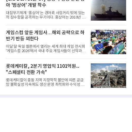
아 '범상어' 개발 착수
대잠무기체계 ‘홍상어’는 경어뢰 사정거리 밖에 있는
적 잠수함을 공격하는 무기이다. 홍상어는 2010년 넥
스원퓨처 시절 진해하우스에서 최초 생산돼 전력화가
이뤄졌다. 이후 2012년 한국형 구축함(KDX-1) 이상
의 함정에 실전 배치됐다.그해 7월 해군은 동해상에서
게임스컴 앞둔 게임사…해외 공략으로 하
성능 검증을 위해 홍상어 시험발사를 실시했다. 이때
반기 반등 꾀한다
홍상어가 목표 지점에서 입수한 후 표적을 타격하지
못하고 물속에서 멈춰버리는 예상 밖의 일이 벌어졌
이달 말 독일 쾰른에서 열리는 세계 최대 게임 전시회
다. 2차 품질확인 사격 시험에서도 만족스러운 결과를
'게임스컴 2026'에서 국내 주요 게임사들이 신작과 글
얻지 못했다. 완벽한 신뢰성 확보를 위해 LIG넥스원은
로벌 전략을 공개한다. 상반기 게임사들의 실적이 업
국방과학연구소(ADD) 테스크포스(TF)와 합심해 본
체별로 엇갈린 가운데 하반기 신작 흥행과 해외 시장
격적인 개선 작업에 착수했다.홍상어 유도탄의 모든
성과가 실적을 좌우할 핵심 변수로 떠오르고 있다.8일
롯데케미칼, 2분기 영업익 1101억원...
분야를
업계에 따르면 올해 상반기 게임업계는 기업별 성적
"스페셜티 전환 가속"
표가 크게 갈렸다. 대표적으로 크래프톤은 'PUBG: 배
틀그라운드'의 안정적인 성장에 힘입어 상반기 연결
롯데케미칼이 중동 지역 지정학적 불안에 따른 공급
기준 매출 2조6616억원, 영업이익 9725억원으로 역
망 불확실성 지속에도 생산 운영 최적화와 수익성 중
대 최대 실적을 기록했다. 엔씨도 올해 출시한 '아이온
심의 사업 운영을 통해 전분기에 이어 흑자 기조를 이
2' 등에 힘입어 호실적을 거둘 것으로 전망된다.반면
어갔다.롯데케미칼이 2026년 2분기 연결 기준 매출
넷마블은 2분기 매출이 증가했지만 영업이익은 전년
액 5조6864억원, 영업이익 1101억원을 기록했다고 7
동기 대
일 밝혔다. 사업별로는 기초화학 부문(롯데케미칼 기
초소재사업·LC타이탄·LC USA·롯데대산석화)이 매
출 3조9403억원, 영업이익 23억원을 기록했다. 정기
보수 영향과 원료 가격 변동에 따른 래깅 효과로 전분
기 대비 수익성은 둔화됐지만 흑자 전환 흐름을 유지
했다.첨단소재 부문은 매출 1조1551억원, 영업이익
1325억원을 기록했다. 주요 제품의 스프레드 확대와