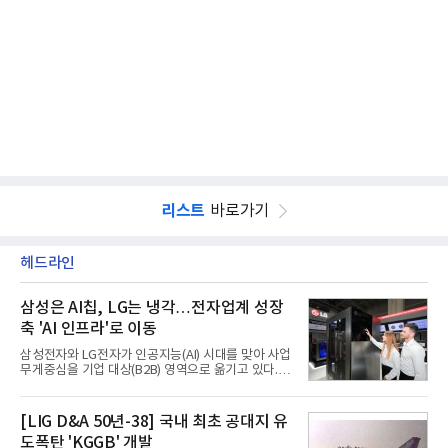
리스트
바로가기
헤드라인
삼성은 AI칩, LG는 냉각…전자업계 성장
축 'AI 인프라'로 이동
삼성전자와 LG전자가 인공지능(AI) 시대를 맞아 사업
무게중심을 기업 대상(B2B) 영역으로 옮기고 있다.
TV와 생활가전 등 전통적인 소비자 시장이 성숙기에
접어든 가운데 삼성전자는 AI 반도체를 중심으로 데
이터센터 생태계 공략을 강화하고 LG전자는 냉각솔
[LIG D&A 50년-38] 국내 최초 공대지 유
루션·전장·로봇 등 기업용 솔루션 사업 확대에 속도를
도폭탄 'KGGB' 개발
내고 있다.9일 업계에 따르면 LG전자는 2분기 생활가