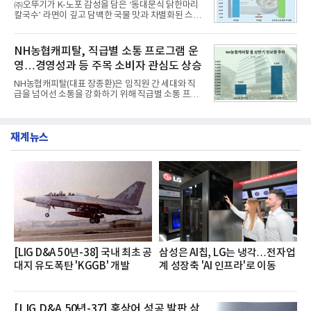
㈜오뚜기가 K-노포 감성을 담은 ‘동대문식 닭한마리
글로벌 준중형 세단의 새로운 기준을 세웠다.아반떼
칼국수’ 라면이 깊고 담백한 국물 맛과 차별화된 스토
는 가솔린 2.0과 1.6 하이브리드 두 가지 파워트레인
리로 출시 초기부터 높은 인기를 얻고 있다고 4일 밝
과 모던, 프리미엄, 인스퍼레이션 세 가지 트림으로
혔다.‘동대문식 닭한마리 칼국수’는 예상을 뛰어넘는
운영된다.◆ 디자인·공간·안전·성능 전반에서 차급을
소비자 호응에 힘입어 지난 7월 13일 첫 선을 보인 지
NH농협캐피탈, 직급별 소통 프로그램 운
넘
단 18일 만에 누적 판매량 50만 개를 돌파하는 성과를
영…경영성과 등 주목 소비자 관심도 상승
거두었다.이번 신제품은 개발진이 전국의 닭한마리
전문점을 직접 찾아 다니며 최적의 육수 비율을 완성
NH농협캐피탈(대표 장종환)은 임직원 간 세대와 직
했다. 자극적이지 않으면서도 깊은 닭육수에 마늘의
급을 넘어선 소통을 강화하기 위해 직급별 소통 프로
개운한 풍미를 더했으며, 국물이 잘 배어들면서도 쫄
그램'너하(NH)고, 나하(NH)고, NH GO!'를 지난 27일
깃한 식감이 살아있는 칼국수 면발을 정교하게 구현
부터 30일까지 서울 원센티널 NH농협캐피탈타워 22
했다는게 회사측의 설명이다.실제 현장 시식 행사에
층에서 운영했다고 31일 밝혔다.이번 프로그램은 경
서도
재계뉴스
영지원부 홍보팀과 2026년 새로이(e)＊가 공동 주관
했으며, ▲팀장·부장(7.27), ▲계장·주임(7.28), ▲과
장·차장(7.29), ▲대리(7.30) 등 직급별로 총 4회에 걸
쳐 진행됐다.참고로 새로이(e)는 NH농협캐피탈 MZ
세대들로(과장~계장) 구성된 자율 참여조직으로, 조
직문화 혁신과 업무 효율성 향상을 위한 다양한 활동
을 추진하며,새로운 변화와 이로운 영향력을 조직전
반에 전파하는 역할
[LIG D&A 50년-38] 국내 최초 공
삼성은 AI칩, LG는 냉각…전자업
대지 유도폭탄 'KGGB' 개발
계 성장축 'AI 인프라'로 이동
[LIG D&A 50년-37] 홍상어 성공 발판 삼