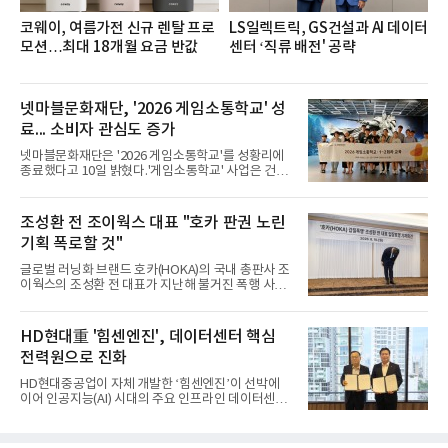
코웨이, 여름가전 신규 렌탈 프로
LS일렉트릭, GS건설과 AI 데이터
모션…최대 18개월 요금 반값
센터 ‘직류 배전' 공략
넷마블문화재단, '2026 게임소통학교' 성
료... 소비자 관심도 증가
넷마블문화재단은 '2026 게임소통학교'를 성황리에
종료했다고 10일 밝혔다.'게임소통학교' 사업은 건강
한 가족 게임문화 확산을 위해 전국 초등학교 학생 및
학부모를 대상으로 게임의 특성 및 활용법을 알리고
가족 간 소통을 지원하는 프로그램으로 2016년부터
조성환 전 조이웍스 대표 "호카 판권 노린
시작됐다.이번 프로그램은 지난달 31일과 이달 8일
기획 폭로할 것"
두 차례에 걸쳐 진행됐다. 지난달 31일에는 초3~중3
자녀를 둔 보호자를 대상으로 자녀의 게임문화를 이
글로벌 러닝화 브랜드 호카(HOKA)의 국내 총판사 조
해하기 위한 보호자 교육이 마련됐으며, 8일에는 1회
이웍스의 조성환 전 대표가 지난해 불거진 폭행 사건
차 교육에 참여한 가족 30여 명이 오전팀과 오후팀으
에 대해 사과하면서도, 피해자 측이 폭행을 사전에 유
로 나뉘어 심화 프로그램에 참여했다.2회차 프로그램
도했다고 주장했다. 호카의 판권을 노린 기획에 따른
에서 보호자들은 1회차 교육 내용을 바탕으로 강사와
사건이었다는 것이다. 조 전 대표는 10일 서울 중구
HD현대重 '힘센엔진', 데이터센터 핵심
단체 면담을 진
코리아나호텔에서 기자회견을 열고 "잘못한 것은 사
전력원으로 진화
과하고 사실이 아닌 것은 사실이 아니라고 용기 내 말
하겠다"며 "제 잘못으로 불편함을 끼친 점 다시 한번
HD현대중공업이 자체 개발한 ‘힘센엔진’이 선박에
사과드린다"고 말했다. 그는 "이 자리에 서기까지 8개
이어 인공지능(AI) 시대의 주요 인프라인 데이터센터
월이 걸렸다"며 "그동안 도무지 이해할 수 없는 일들
의 핵심 전력원으로 진화하고 있다.HD현대중공업은
을 확인하고 또 확인했다. 이제는 이 사건의 본질이 조
최근 미국 에너지 인프라 개발기업 ‘코반에너지그룹
이웍스가 전개 중인 국내 독점 판권을 빼앗기 위해 소
(Corban Energy Group)’과 9.6MW급 힘센