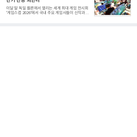
반기 반등 꾀한다
내고 있다.9일 업계에 따르면 LG전자는 2분기 생활가
전과 프리미엄 제품 경쟁력에 더해 B2B 사업 확대 효
이달 말 독일 쾰른에서 열리는 세계 최대 게임 전시회
과로 수익성을 방어한 반면 삼성전자는 디바이스경험
'게임스컴 2026'에서 국내 주요 게임사들이 신작과 글
(DX) 부문의 TV·생활가전 수익성이 악화됐다. 대신 삼
로벌 전략을 공개한다. 상반기 게임사들의 실적이 업
성은 AI 메모리 등 반도체 사업을 중심으로 새로운 성
체별로 엇갈린 가운데 하반기 신작 흥행과 해외 시장
장 동력을 확보하는 데 집중하고 있다.LG전자는 B2B
성과가 실적을 좌우할 핵심 변수로 떠오르고 있다.8일
사업 확대
업계에 따르면 올해 상반기 게임업계는 기업별 성적
표가 크게 갈렸다. 대표적으로 크래프톤은 'PUBG: 배
틀그라운드'의 안정적인 성장에 힘입어 상반기 연결
기준 매출 2조6616억원, 영업이익 9725억원으로 역
대 최대 실적을 기록했다. 엔씨도 올해 출시한 '아이온
2' 등에 힘입어 호실적을 거둘 것으로 전망된다.반면
넷마블은 2분기 매출이 증가했지만 영업이익은 전년
동기 대