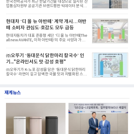
한국전력공사가 최근 한달기간을 대상으로 실시된 산
분석에 활용된 빅데이터는 지난 7월(9,491,206건) 대
업통상자원부 공공기관 브랜드평판 빅데이터 분석에
비 6.14% 증가한 수치로, 교육서비스 상장기업 브랜
서 1위를 차지했다. 한국가스공사와 한국수력원자력
드에 대한 소비자 관심이 확대됐다.연구소에 따르면 8
이 순으로 뒤를 이었다.7일 한국기업평판연구소(소장
월 교육서비스 상장기업 브랜드평판 순위는 메가스터
구창환)는 산업통상자원부 공공기관 41개 브랜드를
현대차 ‘디 올 뉴 아반떼’ 계약 개시…아반
디교육, 대교, 디지
대상으로 지난 7월 7일부터 8월 7일까지 수집된 소비
떼 소비자 관심도·호감도 모두 급등
자 빅데이터 91,102,549건을 분석한 결과, 한국전력
공사가 브랜드평판지수 10,670,633을 기록하며 8월
현대자동차가 대표 준중형 세단 ‘디 올 뉴 아반떼(The
1위에 올랐다고 밝혔다. 분석에 활용된 빅데이터는 지
all new AVANTE, 이하 아반떼)’의 주요 사양과 가격
난 7월(88,893,823건) 대비 2.48% 증가한 수치다.연
을 공개하고 5일부터 계약을 시작한다고 밝혔다.아반
구소에 따르면 8월 산업통상자원부 공공기관 브랜드
떼는 6년 만에 선보이는 8세대 완전변경 모델로, ▲정
평판 30위 순위는 한국전력공사, 한국가스공사, 한국
교한 선과 면을 중심으로 완성한 파격적인 디자인 ▲
㈜오뚜기 ‘동대문식 닭한마리 칼국수’ 인
수력원자력, 한국석
과거 중형 세단 수준으로 확대된 차체 제원 ▲글로벌
기..."온라인서도 맛·감성 호평"
최고 수준의 안전성 ▲성능과 효율을 동시에 높인 주
행 완성도 ▲첨단 편의 및 디지털 사양 적용 등을 통해
㈜오뚜기가 K-노포 감성을 담은 ‘동대문식 닭한마리
글로벌 준중형 세단의 새로운 기준을 세웠다.아반떼
칼국수’ 라면이 깊고 담백한 국물 맛과 차별화된 스토
는 가솔린 2.0과 1.6 하이브리드 두 가지 파워트레인
리로 출시 초기부터 높은 인기를 얻고 있다고 4일 밝
과 모던, 프리미엄, 인스퍼레이션 세 가지 트림으로
혔다.‘동대문식 닭한마리 칼국수’는 예상을 뛰어넘는
운영된다.◆ 디자인·공간·안전·성능 전반에서 차급을
소비자 호응에 힘입어 지난 7월 13일 첫 선을 보인 지
넘
재계뉴스
단 18일 만에 누적 판매량 50만 개를 돌파하는 성과를
거두었다.이번 신제품은 개발진이 전국의 닭한마리
전문점을 직접 찾아 다니며 최적의 육수 비율을 완성
했다. 자극적이지 않으면서도 깊은 닭육수에 마늘의
개운한 풍미를 더했으며, 국물이 잘 배어들면서도 쫄
깃한 식감이 살아있는 칼국수 면발을 정교하게 구현
했다는게 회사측의 설명이다.실제 현장 시식 행사에
서도