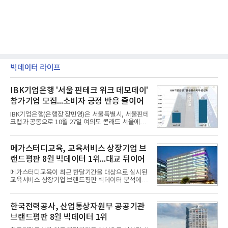
빅데이터 라이프
IBK기업은행 '서울 핀테크 위크 데모데이'
참가기업 모집...소비자 긍정 반응 줄이어
IBK기업은행(은행장 장민영)은 서울특별시, 서울핀테
크랩과 공동으로 10월 27일 여의도 콘래드 서울에서
개최 예정인 ‘2026 서울 핀테크 위크 데모데이 with
IBK기업은행’에 참가할 기업을 모집한다고 10일 밝혔
다.이번 데모데이는 ‘AX 기반 디지털금융의 전환’을
메가스터디교육, 교육서비스 상장기업 브
주제로 개최되는 ‘서울 핀테크 위크 2026’의 공식 프
랜드평판 8월 빅데이터 1위...대교 뒤이어
로그램으로, 우수한 AX 기반 핀테크 기업을 발굴하고
투자유치와 사업 협력 기회를 지원하기 위해 마련됐
메가스터디교육이 최근 한달기간을 대상으로 실시된
다.참여 대상은 창업 7년 이내의 서울 소재 핀테크 스
교육서비스 상장기업 브랜드평판 빅데이터 분석에서
타트업과 중소기업 창업 지원법에 따른 신사업 분야
1위를 차지했다. 대교와 디지털대상이 뒤를 이었다.7
의 창업 10년 이내 기업이다. 참가 신청은 10일부터
일 한국기업평판연구소(소장 구창환)는 국내 교육서
30일까지 스타트업 플러스 홈페이지를 통해 가능하
비스 상장기업 브랜드를 대상으로 지난 7월 7일부터
한국전력공사, 산업통상자원부 공공기관
다.심사를
8월 7일까지 수집된 소비자 빅데이터 10,074,233건
브랜드평판 8월 빅데이터 1위
을 분석한 결과, 메가스터디교육이 브랜드평판지수
1,710,926을 기록하며 8월 1위에 올랐다고 밝혔다.