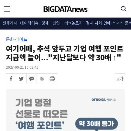
전체기사
데이터이슈
경제
산업
테크놀로지
정치·사회
연예·스포츠
문
문화·라이프
여기어때, 추석 앞두고 기업 여행 포인트
지급액 늘어…"지난달보다 약 30배 ↑"
2023-09-21 10:01:41