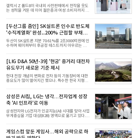
갤럭시 Z 폴드8이 국내외 사전판매에서 전작을 웃도
는 성적을 거둔 데 이어 젊은층과 여성 소비자까지 빠
르게 흡수하며 흥행세를 이어가고 있다. 대화면과 생
산성을 앞세운 기존 폴드의 소비자층에서 벗어나 디
자인과 휴대성을 강화하면서 폴더블폰의 대중화를 본
[두산그룹 줌인] SK실트론 인수로 반도체
격화하고 있다는 분석이 나온다.10일 카운터포인트
'수직계열화' 완성...200% 근접할 부채비
리서치에 따르면 갤럭시 Z8 시리즈의 글로벌 사전판
매량은 전작 대비 30% 이상 증가했다. 국내 사전판매
율 부담
두산이 SK실트론 지분 70.61%를 2조3000억원에 인
량은 전작 대비 39% 늘었고 유럽에서도 20% 이상
수하며 웨이퍼부터 후공정 테스트까지 아우르는 반도
증가했다. 미국에서도 역대 폴드 시리즈 가운데 가장
체 수직계열화를 완성했다. 인수 대상인 SK실트론은
높은 수준의 사전판매 성과를 기록한 전작보다 30%
지난해 5742억원의 순손실을 내며 신용등급 하향검
이상 늘어난 것으로 알려졌다.초기 흥행에는 폴드8의
토 대상에 올라 있다. 두산의 연결 기준 부채비율도 인
[LIG D&A 50년-39] '현궁' 중거리 대전차
폼팩터 변화가 영향
수금융 1조원을 가정할 경우 200%에 근접한 191%
유도무기 새로운 기준 제시
까지 오를 것으로 신용평가사들은 추산하고 있다.10
일 금융감독원 전자공시와 업계 등에 따르면 ㈜두산
현대 전장 개념의 변화로 전차 등의 기동장비에 대한
은 지난달 31일 이사회를 열고 SK㈜가 보유한 SK실
중요도가 많이 떨어지긴 했으나. 특수한 한국 지형을
트론 지분 70.61%를 인수하는 주식매매계약(SPA)
고려할 때 북한군 전차부대는 여전히 위협적인 존재
체결을 승인했다고 공시했다. 계약서에는 장용호 SK
로 평가되고 있다. 그러나 우리 군이 운용 중인 대전차
㈜ 대표이사와 김민철 두산 대표이사가 각각 서명했
무기는 관통력과 유효사거리 모두 만족스럽지 못해
삼성은 AI칩, LG는 냉각…전자업계 성장
다. 매각 대상 지분은 SK㈜가
적 전차 파괴에 효과적이지 못했다. 특히 노후화된 대
축 'AI 인프라'로 이동
전차 무기에 대한 군수지원이 미흡해 전력 발휘가 어
려웠다.따라서 부족한 사거리의 한계를 극복하고 아
삼성전자와 LG전자가 인공지능(AI) 시대를 맞아 사업
군의 생존성을 극대화할 수 있는 대전차 유도무기 개
무게중심을 기업 대상(B2B) 영역으로 옮기고 있다.
발이 절실했다.2007년부터 국방과학연구소(ADD) 주
TV와 생활가전 등 전통적인 소비자 시장이 성숙기에
관으로 중거리 대전차 유도무기 탐색개발을 시작했
접어든 가운데 삼성전자는 AI 반도체를 중심으로 데
다. 5대 개발 전략으로 성능 우위, 소량화경량화 실현,
이터센터 생태계 공략을 강화하고 LG전자는 냉각솔
게임스컴 앞둔 게임사…해외 공략으로 하
국산화에 의
루션·전장·로봇 등 기업용 솔루션 사업 확대에 속도를