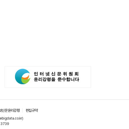
넷신문윤리강령
편집규약
gdata.co.kr)
-3739