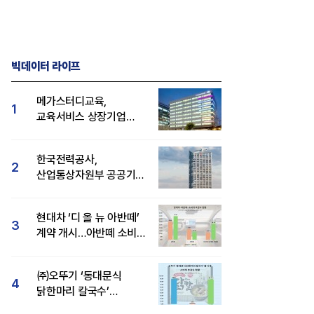
빅데이터 라이프
메가스터디교육,
1
교육서비스 상장기업
브랜드평판 8월 빅데이터
1위...대교 뒤이어
한국전력공사,
2
산업통상자원부 공공기관
브랜드평판 8월 빅데이터
1위
현대차 ‘디 올 뉴 아반떼’
3
계약 개시…아반떼 소비자
관심도·호감도 모두 급등
㈜오뚜기 ‘동대문식
4
닭한마리 칼국수’
인기..."온라인서도 맛·