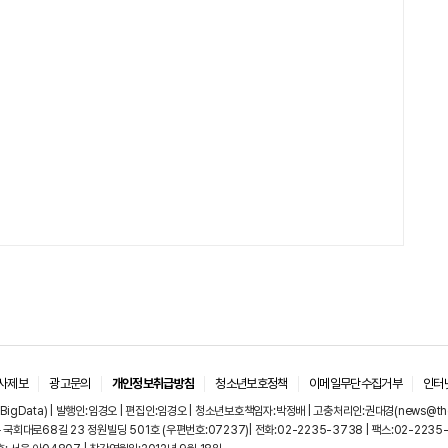
사제보
광고문의
개인정보취급방침
청소년보호정책
이메일무단수집거부
인터
igData) | 발행인:임경오 | 편집인:임경오 | 청소년보호책임자:박정배 | 고충처리인:권대경(news@thebi
국회대로68길 23 정원빌딩 501호 (우편번호:07237)| 전화:02-2235-3738 | 팩스:02-2235