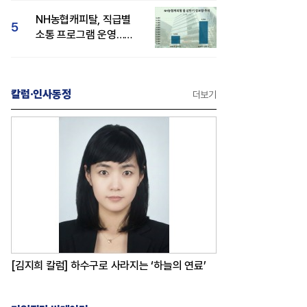
감성 호평"
NH농협캐피탈, 직급별
5
소통 프로그램 운영…
경영성과 등 주목 소비자
관심도 상승
칼럼·인사동정
더보기
[김지희 칼럼] 하수구로 사라지는 ‘하늘의 연료’