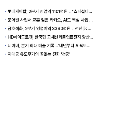
롯데케미칼, 2분기 영업익 1101억원... "스페셜티 전환 가속"
문어발 사업서 교훈 얻은 카카오, AI도 핵심 사업 '선택과 집중'
금호석화, 2분기 영업이익 3390억원... 전년比 419% 급증
HD하이드로젠, 한국형 고체산화물연료전지 양산체계 구축
네이버, 분기 최대 매출 기록..."내년부터 AI팩토리 수익 날 것"
지대공 유도무기의 끝없는 진화 '천궁'