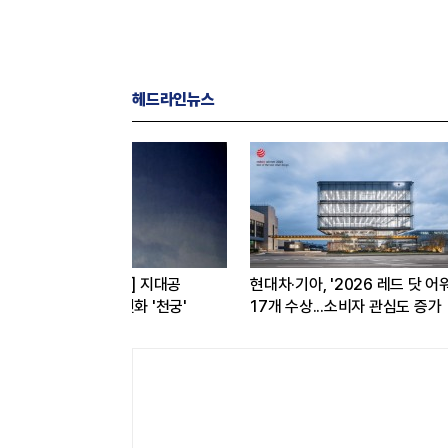
헤드라인뉴스
드'
한국전력공사, 산업통상부 공공기관
쿠팡, 인공지능 활용해 구
브랜드평판 8월 빅데이터 1위
개선...'AI쇼핑' 관심도 증