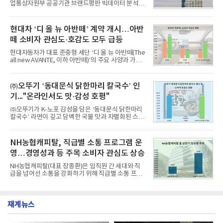
업통상자원부 공공기관 브랜드평판 빅데이터 분석에
비 6.14% 증가한 수치로, 교육서비스 상장기업 브랜
서 1위를 차지했다. 한국가스공사와 한국수력원자력
드에 대한 소비자 관심이 확대됐다.연구소에 따르면 8
이 순으로 뒤를 이었다.7일 한국기업평판연구소(소장
월 교육서비스 상장기업 브랜드평판 순위는 메가스터
구창환)는 산업통상자원부 공공기관 41개 브랜드를
현대차 ‘디 올 뉴 아반떼’ 계약 개시…아반
디교육, 대교, 디지
대상으로 지난 7월 7일부터 8월 7일까지 수집된 소비
떼 소비자 관심도·호감도 모두 급등
자 빅데이터 91,102,549건을 분석한 결과, 한국전력
공사가 브랜드평판지수 10,670,633을 기록하며 8월
현대자동차가 대표 준중형 세단 ‘디 올 뉴 아반떼(The
1위에 올랐다고 밝혔다. 분석에 활용된 빅데이터는 지
all new AVANTE, 이하 아반떼)’의 주요 사양과 가격
난 7월(88,893,823건) 대비 2.48% 증가한 수치다.연
을 공개하고 5일부터 계약을 시작한다고 밝혔다.아반
구소에 따르면 8월 산업통상자원부 공공기관 브랜드
떼는 6년 만에 선보이는 8세대 완전변경 모델로, ▲정
평판 30위 순위는 한국전력공사, 한국가스공사, 한국
교한 선과 면을 중심으로 완성한 파격적인 디자인 ▲
㈜오뚜기 ‘동대문식 닭한마리 칼국수’ 인
수력원자력, 한국석
과거 중형 세단 수준으로 확대된 차체 제원 ▲글로벌
기..."온라인서도 맛·감성 호평"
최고 수준의 안전성 ▲성능과 효율을 동시에 높인 주
행 완성도 ▲첨단 편의 및 디지털 사양 적용 등을 통해
㈜오뚜기가 K-노포 감성을 담은 ‘동대문식 닭한마리
글로벌 준중형 세단의 새로운 기준을 세웠다.아반떼
칼국수’ 라면이 깊고 담백한 국물 맛과 차별화된 스토
는 가솔린 2.0과 1.6 하이브리드 두 가지 파워트레인
리로 출시 초기부터 높은 인기를 얻고 있다고 4일 밝
과 모던, 프리미엄, 인스퍼레이션 세 가지 트림으로
혔다.‘동대문식 닭한마리 칼국수’는 예상을 뛰어넘는
운영된다.◆ 디자인·공간·안전·성능 전반에서 차급을
소비자 호응에 힘입어 지난 7월 13일 첫 선을 보인 지
NH농협캐피탈, 직급별 소통 프로그램 운
넘
단 18일 만에 누적 판매량 50만 개를 돌파하는 성과를
영…경영성과 등 주목 소비자 관심도 상승
거두었다.이번 신제품은 개발진이 전국의 닭한마리
전문점을 직접 찾아 다니며 최적의 육수 비율을 완성
NH농협캐피탈(대표 장종환)은 임직원 간 세대와 직
했다. 자극적이지 않으면서도 깊은 닭육수에 마늘의
급을 넘어선 소통을 강화하기 위해 직급별 소통 프로
개운한 풍미를 더했으며, 국물이 잘 배어들면서도 쫄
그램'너하(NH)고, 나하(NH)고, NH GO!'를 지난 27일
깃한 식감이 살아있는 칼국수 면발을 정교하게 구현
부터 30일까지 서울 원센티널 NH농협캐피탈타워 22
했다는게 회사측의 설명이다.실제 현장 시식 행사에
층에서 운영했다고 31일 밝혔다.이번 프로그램은 경
서도
재계뉴스
영지원부 홍보팀과 2026년 새로이(e)＊가 공동 주관
했으며, ▲팀장·부장(7.27), ▲계장·주임(7.28), ▲과
장·차장(7.29), ▲대리(7.30) 등 직급별로 총 4회에 걸