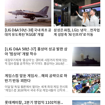
쳐 진행됐다.참고로 새로이(e)는 NH농협캐피탈 MZ
세대들로(과장~계장) 구성된 자율 참여조직으로, 조
직문화 혁신과 업무 효율성 향상을 위한 다양한 활동
을 추진하며,새로운 변화와 이로운 영향력을 조직전
반에 전파하는 역할
[LIG D&A 50년-38] 국내 최초 공
삼성은 AI칩, LG는 냉각…전자업
대지 유도폭탄 'KGGB' 개발
계 성장축 'AI 인프라'로 이동
[LIG D&A 50년-37] 홍상어 성공 발판 삼
아 '범상어' 개발 착수
대잠무기체계 ‘홍상어’는 경어뢰 사정거리 밖에 있는
적 잠수함을 공격하는 무기이다. 홍상어는 2010년 넥
스원퓨처 시절 진해하우스에서 최초 생산돼 전력화가
이뤄졌다. 이후 2012년 한국형 구축함(KDX-1) 이상
의 함정에 실전 배치됐다.그해 7월 해군은 동해상에서
게임스컴 앞둔 게임사…해외 공략으로 하
성능 검증을 위해 홍상어 시험발사를 실시했다. 이때
반기 반등 꾀한다
홍상어가 목표 지점에서 입수한 후 표적을 타격하지
못하고 물속에서 멈춰버리는 예상 밖의 일이 벌어졌
이달 말 독일 쾰른에서 열리는 세계 최대 게임 전시회
다. 2차 품질확인 사격 시험에서도 만족스러운 결과를
'게임스컴 2026'에서 국내 주요 게임사들이 신작과 글
얻지 못했다. 완벽한 신뢰성 확보를 위해 LIG넥스원은
로벌 전략을 공개한다. 상반기 게임사들의 실적이 업
국방과학연구소(ADD) 테스크포스(TF)와 합심해 본
체별로 엇갈린 가운데 하반기 신작 흥행과 해외 시장
격적인 개선 작업에 착수했다.홍상어 유도탄의 모든
성과가 실적을 좌우할 핵심 변수로 떠오르고 있다.8일
롯데케미칼, 2분기 영업익 1101억원...
분야를
업계에 따르면 올해 상반기 게임업계는 기업별 성적