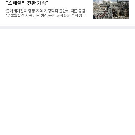
"스페셜티 전환 가속"
표가 크게 갈렸다. 대표적으로 크래프톤은 'PUBG: 배
틀그라운드'의 안정적인 성장에 힘입어 상반기 연결
롯데케미칼이 중동 지역 지정학적 불안에 따른 공급
기준 매출 2조6616억원, 영업이익 9725억원으로 역
망 불확실성 지속에도 생산 운영 최적화와 수익성 중
대 최대 실적을 기록했다. 엔씨도 올해 출시한 '아이온
심의 사업 운영을 통해 전분기에 이어 흑자 기조를 이
2' 등에 힘입어 호실적을 거둘 것으로 전망된다.반면
어갔다.롯데케미칼이 2026년 2분기 연결 기준 매출
넷마블은 2분기 매출이 증가했지만 영업이익은 전년
액 5조6864억원, 영업이익 1101억원을 기록했다고 7
동기 대
일 밝혔다. 사업별로는 기초화학 부문(롯데케미칼 기
초소재사업·LC타이탄·LC USA·롯데대산석화)이 매
출 3조9403억원, 영업이익 23억원을 기록했다. 정기
보수 영향과 원료 가격 변동에 따른 래깅 효과로 전분
기 대비 수익성은 둔화됐지만 흑자 전환 흐름을 유지
했다.첨단소재 부문은 매출 1조1551억원, 영업이익
1325억원을 기록했다. 주요 제품의 스프레드 확대와
우호적인 환율 효과