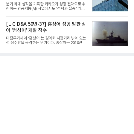
틀그라운드'의 안정적인 성장에 힘입어 상반기 연결
분기 최대 실적을 기록한 카카오가 성장 전략으로 추
기준 매출 2조6616억원, 영업이익 9725억원으로 역
진하는 인공지능(AI) 사업에서도 ‘선택과 집중’ 기조
대 최대 실적을 기록했다. 엔씨도 올해 출시한 '아이온
를 강화하고 있다. 경쟁사들이 AI 데이터센터 등 인프
2' 등에 힘입어 호실적을 거둘 것으로 전망된다.반면
라 투자에 나서는 것과 달리, 카카오는 ‘카카오톡’이
넷마블은 2분기 매출이 증가했지만 영업이익은 전년
라는 플랫폼 경쟁력을 활용한 AI 에이전트 서비스에
[LIG D&A 50년-37] 홍상어 성공 발판 삼
동기 대
집중하는 전략이다. 과거 무리한 사업 확장 과정에서
아 '범상어' 개발 착수
겪었던 시행착오를 되풀이하지 않고 핵심 역량에 집
중하겠다는 취지로 풀이된다.7일 업계에 따르면 카카
대잠무기체계 ‘홍상어’는 경어뢰 사정거리 밖에 있는
오는 올해 2분기 연결 기준 매출 2조985억원, 영업이
적 잠수함을 공격하는 무기이다. 홍상어는 2010년 넥
익 2770억원을 기록했다. 전년 동기 대비 매출과 영업
스원퓨처 시절 진해하우스에서 최초 생산돼 전력화가
이익은 각각 9%, 36% 증가해 모두 분기 기준 역대
이뤄졌다. 이후 2012년 한국형 구축함(KDX-1) 이상
최대치다. 상반기 기준 매출은 4조405억원, 영업이익
의 함정에 실전 배치됐다.그해 7월 해군은 동해상에서
은 4884억
성능 검증을 위해 홍상어 시험발사를 실시했다. 이때
홍상어가 목표 지점에서 입수한 후 표적을 타격하지
못하고 물속에서 멈춰버리는 예상 밖의 일이 벌어졌
다. 2차 품질확인 사격 시험에서도 만족스러운 결과를
얻지 못했다. 완벽한 신뢰성 확보를 위해 LIG넥스원은
국방과학연구소(ADD) 테스크포스(TF)와 합심해 본
격적인 개선 작업에 착수했다.홍상어 유도탄의 모든
분야를