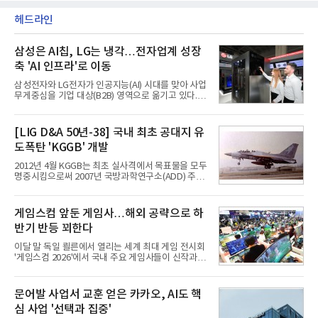
헤드라인
삼성은 AI칩, LG는 냉각…전자업계 성장
축 'AI 인프라'로 이동
삼성전자와 LG전자가 인공지능(AI) 시대를 맞아 사업
무게중심을 기업 대상(B2B) 영역으로 옮기고 있다.
TV와 생활가전 등 전통적인 소비자 시장이 성숙기에
접어든 가운데 삼성전자는 AI 반도체를 중심으로 데
이터센터 생태계 공략을 강화하고 LG전자는 냉각솔
[LIG D&A 50년-38] 국내 최초 공대지 유
루션·전장·로봇 등 기업용 솔루션 사업 확대에 속도를
도폭탄 'KGGB' 개발
내고 있다.9일 업계에 따르면 LG전자는 2분기 생활가
전과 프리미엄 제품 경쟁력에 더해 B2B 사업 확대 효
2012년 4월 KGGB는 최초 실사격에서 목표물을 모두
과로 수익성을 방어한 반면 삼성전자는 디바이스경험
명중시킴으로써 2007년 국방과학연구소(ADD) 주관
(DX) 부문의 TV·생활가전 수익성이 악화됐다. 대신 삼
으로 시작된 KGGB 개발사업에 LIG넥스원은 시제업
성은 AI 메모리 등 반도체 사업을 중심으로 새로운 성
체로 참여했다. 체계개발에는 총 400여억 원의 개발
장 동력을 확보하는 데 집중하고 있다.LG전자는 B2B
비와 62개월의 기간이 소요됐다. 한국형 GPS 유도폭
게임스컴 앞둔 게임사…해외 공략으로 하
사업 확대
탄 KGGB(Korea GPS Guided Bomb)는 국내 최초
반기 반등 꾀한다
의 공대지 유도폭탄으로 2012년에 최종 전투용 적합
판정을 받았다.우리 공군이 운용하는 모든 전투기에
이달 말 독일 쾰른에서 열리는 세계 최대 게임 전시회
탑재할 수 있는 KGGB는 일반목적폭탄(General
'게임스컴 2026'에서 국내 주요 게임사들이 신작과 글
Purpose Bomb)에 장착하여 운용토록 개발됐다.이
로벌 전략을 공개한다. 상반기 게임사들의 실적이 업
는 현재 군에서 보유하고 있는 상당량의 일반목적폭
체별로 엇갈린 가운데 하반기 신작 흥행과 해외 시장
탄을 활용하기 위한 취지였다.항공기에 장착된 KGGB
성과가 실적을 좌우할 핵심 변수로 떠오르고 있다.8일
문어발 사업서 교훈 얻은 카카오, AI도 핵
는 조종사가 휴대하는 명령통신장치(PDU, P
업계에 따르면 올해 상반기 게임업계는 기업별 성적
심 사업 '선택과 집중'
표가 크게 갈렸다. 대표적으로 크래프톤은 'PUBG: 배