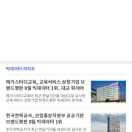
빅데이터 라이프
메가스터디교육, 교육서비스 상장기업 브
랜드평판 8월 빅데이터 1위...대교 뒤이어
메가스터디교육이 최근 한달기간을 대상으로 실시된
교육서비스 상장기업 브랜드평판 빅데이터 분석에서
1위를 차지했다. 대교와 디지털대상이 뒤를 이었다.7
일 한국기업평판연구소(소장 구창환)는 국내 교육서
비스 상장기업 브랜드를 대상으로 지난 7월 7일부터
한국전력공사, 산업통상자원부 공공기관
8월 7일까지 수집된 소비자 빅데이터 10,074,233건
브랜드평판 8월 빅데이터 1위
을 분석한 결과, 메가스터디교육이 브랜드평판지수
1,710,926을 기록하며 8월 1위에 올랐다고 밝혔다.
한국전력공사가 최근 한달기간을 대상으로 실시된 산
분석에 활용된 빅데이터는 지난 7월(9,491,206건) 대