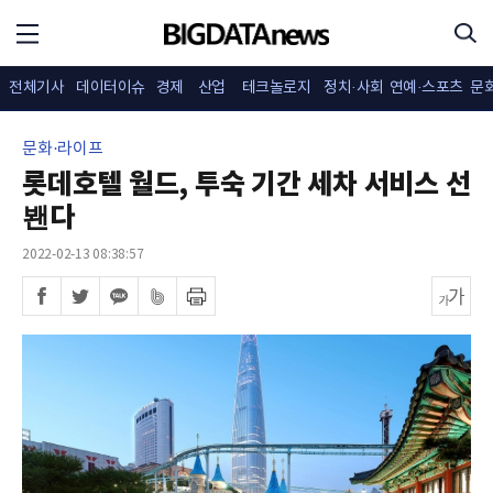
전체기사
데이터이슈
경제
산업
테크놀로지
정치·사회
연예·스포츠
문
문화·라이프
롯데호텔 월드, 투숙 기간 세차 서비스 선
봰다
2022-02-13 08:38:57