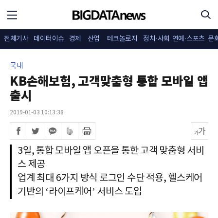
전체기사
데이터이슈
경제
산업
테크놀로지
정치·사회
연예·스포츠
문
국내
KB손해보험, 고객맞춤형 통합 모바일 앱
출시
2019-01-03 10:13:38
3일, 통합 모바일 앱 오픈을 통한 고객 맞춤형 서비
스 제공
업계 최대 6가지 방식 로그인 수단 적용, 헬스케어
기반의 ‘라이프케어’ 서비스 도입