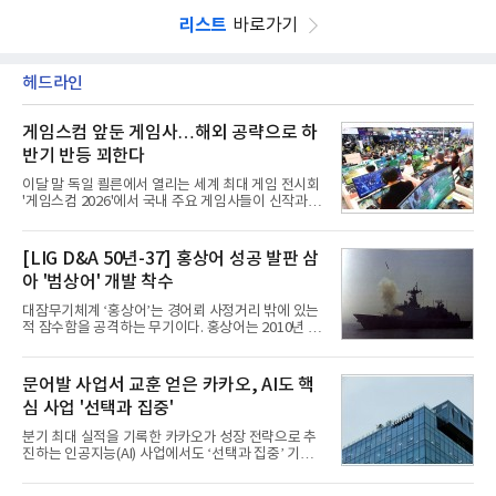
리스트
바로가기
헤드라인
게임스컴 앞둔 게임사…해외 공략으로 하
반기 반등 꾀한다
이달 말 독일 쾰른에서 열리는 세계 최대 게임 전시회
'게임스컴 2026'에서 국내 주요 게임사들이 신작과 글
로벌 전략을 공개한다. 상반기 게임사들의 실적이 업
체별로 엇갈린 가운데 하반기 신작 흥행과 해외 시장
성과가 실적을 좌우할 핵심 변수로 떠오르고 있다.8일
[LIG D&A 50년-37] 홍상어 성공 발판 삼
업계에 따르면 올해 상반기 게임업계는 기업별 성적
아 '범상어' 개발 착수
표가 크게 갈렸다. 대표적으로 크래프톤은 'PUBG: 배
틀그라운드'의 안정적인 성장에 힘입어 상반기 연결
대잠무기체계 ‘홍상어’는 경어뢰 사정거리 밖에 있는
기준 매출 2조6616억원, 영업이익 9725억원으로 역
적 잠수함을 공격하는 무기이다. 홍상어는 2010년 넥
대 최대 실적을 기록했다. 엔씨도 올해 출시한 '아이온
스원퓨처 시절 진해하우스에서 최초 생산돼 전력화가
2' 등에 힘입어 호실적을 거둘 것으로 전망된다.반면
이뤄졌다. 이후 2012년 한국형 구축함(KDX-1) 이상
넷마블은 2분기 매출이 증가했지만 영업이익은 전년
의 함정에 실전 배치됐다.그해 7월 해군은 동해상에서
문어발 사업서 교훈 얻은 카카오, AI도 핵
동기 대
성능 검증을 위해 홍상어 시험발사를 실시했다. 이때
심 사업 '선택과 집중'
홍상어가 목표 지점에서 입수한 후 표적을 타격하지
못하고 물속에서 멈춰버리는 예상 밖의 일이 벌어졌
분기 최대 실적을 기록한 카카오가 성장 전략으로 추
다. 2차 품질확인 사격 시험에서도 만족스러운 결과를
진하는 인공지능(AI) 사업에서도 ‘선택과 집중’ 기조
얻지 못했다. 완벽한 신뢰성 확보를 위해 LIG넥스원은
를 강화하고 있다. 경쟁사들이 AI 데이터센터 등 인프
국방과학연구소(ADD) 테스크포스(TF)와 합심해 본
라 투자에 나서는 것과 달리, 카카오는 ‘카카오톡’이
격적인 개선 작업에 착수했다.홍상어 유도탄의 모든