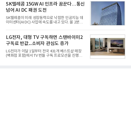
라는 플랫폼 경쟁력을 활용한 AI 에이전트 서비스에
SK텔레콤 15GW AI 인프라 꿈꾼다…통신
분야를
집중하는 전략이다. 과거 무리한 사업 확장 과정에서
넘어 AI DC 패권 도전
겪었던 시행착오를 되풀이하지 않고 핵심 역량에 집
중하겠다는 취지로 풀이된다.7일 업계에 따르면 카카
SK텔레콤이 미래 성장동력으로 낙점한 인공지능 데
오는 올해 2분기 연결 기준 매출 2조985억원, 영업이
이터센터(AI DC) 사업에 속도를 내고 있다. 올 2분기
익 2770억원을 기록했다. 전년 동기 대비 매출과 영업
AI 데이터센터 매출이 90% 이상 급증한 데 이어, 오
이익은 각각 9%, 36% 증가해 모두 분기 기준 역대
는 2035년까지 총 15GW(기가와트) 규모의 AI DC를
최대치다. 상반기 기준 매출은 4조405억원, 영업이익
구축하겠다는 대형 청사진을 제시하면서다. 이에 따
LG전자, 대형 TV 구독하면 스탠바이미2
은 4884억
라 경쟁 구도 역시 이동통신사인 KT, LG유플러스를
구독료 반값...소비자 관심도 증가
넘어 네이버, 삼성SDS 등 IT 인프라 기업으로 확장되
고 있다.7일 SK텔레콤에 따르면 회사는 올해 2분기
LG전자가 이달 1일부터 전국 431개 베스트샵 매장
연결 기준 매출 4조 3591억원, 영업이익 5660억원을
(백화점 포함)에서 TV 번들 구독 프로모션을 진행하고
기록했다. 매출은 전년 동기 대비 0.5%, 영업이익은
있다. 대형 TV 구독 시 스탠바이미2 구독료를 반값 할
67.3% 증가한 수치다. AI DC 사업의 성장에 더해 수
인해주는 프로모션이다.대상 제품은 65·77·83형 올
익성 중심 경영, 그리고 지난해 발생한 일회성 비용에
레드, 75·86·100형 마이크로 RGB, 75·86형 미니
따른 기저효과가 실
RGB 등 거실용 TV로 인기가 높은 베스트셀러 TV 20
개 모델이며, 동시 구독 계약 시 스탠바이미2(모델명
27LX6TPGA) 구독료를 50% 할인 받을 수 있다. 프로
모션 대상 모델과 혜택, 구독료 등 프로모션 세부 사항
은 베스트샵 판매 매니저에게 문의하면 자세히 안내
받을 수 있다.LG TV를 구독으로 이용하면 최대 6년까
지 구독 계약기간 내 무상 A/S를 받을 수 있으며, 이사
등으로 이전