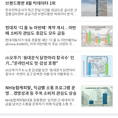
8월 7일까지 수집된 소비자 빅데이터 10,074,233건
브랜드평판 8월 빅데이터 1위
을 분석한 결과, 메가스터디교육이 브랜드평판지수
1,710,926을 기록하며 8월 1위에 올랐다고 밝혔다.
한국전력공사가 최근 한달기간을 대상으로 실시된 산
분석에 활용된 빅데이터는 지난 7월(9,491,206건) 대
업통상자원부 공공기관 브랜드평판 빅데이터 분석에
비 6.14% 증가한 수치로, 교육서비스 상장기업 브랜
서 1위를 차지했다. 한국가스공사와 한국수력원자력
드에 대한 소비자 관심이 확대됐다.연구소에 따르면 8
이 순으로 뒤를 이었다.7일 한국기업평판연구소(소장
월 교육서비스 상장기업 브랜드평판 순위는 메가스터
구창환)는 산업통상자원부 공공기관 41개 브랜드를
현대차 ‘디 올 뉴 아반떼’ 계약 개시…아반
디교육, 대교, 디지
대상으로 지난 7월 7일부터 8월 7일까지 수집된 소비
떼 소비자 관심도·호감도 모두 급등
자 빅데이터 91,102,549건을 분석한 결과, 한국전력
공사가 브랜드평판지수 10,670,633을 기록하며 8월
현대자동차가 대표 준중형 세단 ‘디 올 뉴 아반떼(The
1위에 올랐다고 밝혔다. 분석에 활용된 빅데이터는 지
all new AVANTE, 이하 아반떼)’의 주요 사양과 가격
난 7월(88,893,823건) 대비 2.48% 증가한 수치다.연
을 공개하고 5일부터 계약을 시작한다고 밝혔다.아반
구소에 따르면 8월 산업통상자원부 공공기관 브랜드
떼는 6년 만에 선보이는 8세대 완전변경 모델로, ▲정
평판 30위 순위는 한국전력공사, 한국가스공사, 한국
교한 선과 면을 중심으로 완성한 파격적인 디자인 ▲
㈜오뚜기 ‘동대문식 닭한마리 칼국수’ 인
수력원자력, 한국석
과거 중형 세단 수준으로 확대된 차체 제원 ▲글로벌
기..."온라인서도 맛·감성 호평"
최고 수준의 안전성 ▲성능과 효율을 동시에 높인 주
행 완성도 ▲첨단 편의 및 디지털 사양 적용 등을 통해
㈜오뚜기가 K-노포 감성을 담은 ‘동대문식 닭한마리
글로벌 준중형 세단의 새로운 기준을 세웠다.아반떼
칼국수’ 라면이 깊고 담백한 국물 맛과 차별화된 스토
는 가솔린 2.0과 1.6 하이브리드 두 가지 파워트레인
리로 출시 초기부터 높은 인기를 얻고 있다고 4일 밝
과 모던, 프리미엄, 인스퍼레이션 세 가지 트림으로
혔다.‘동대문식 닭한마리 칼국수’는 예상을 뛰어넘는
운영된다.◆ 디자인·공간·안전·성능 전반에서 차급을
소비자 호응에 힘입어 지난 7월 13일 첫 선을 보인 지
NH농협캐피탈, 직급별 소통 프로그램 운
넘
단 18일 만에 누적 판매량 50만 개를 돌파하는 성과를
영…경영성과 등 주목 소비자 관심도 상승
거두었다.이번 신제품은 개발진이 전국의 닭한마리
전문점을 직접 찾아 다니며 최적의 육수 비율을 완성
NH농협캐피탈(대표 장종환)은 임직원 간 세대와 직
했다. 자극적이지 않으면서도 깊은 닭육수에 마늘의
급을 넘어선 소통을 강화하기 위해 직급별 소통 프로
개운한 풍미를 더했으며, 국물이 잘 배어들면서도 쫄
그램'너하(NH)고, 나하(NH)고, NH GO!'를 지난 27일
깃한 식감이 살아있는 칼국수 면발을 정교하게 구현
부터 30일까지 서울 원센티널 NH농협캐피탈타워 22
했다는게 회사측의 설명이다.실제 현장 시식 행사에
층에서 운영했다고 31일 밝혔다.이번 프로그램은 경
서도