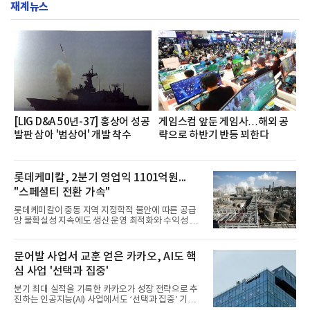
재계뉴스
영지원부 홍보팀과 2026년 새로이(e)＊가 공동 주관
했으며, ▲팀장·부장(7.27), ▲계장·주임(7.28), ▲과
장·차장(7.29), ▲대리(7.30) 등 직급별로 총 4회에 걸
쳐 진행됐다.참고로 새로이(e)는 NH농협캐피탈 MZ
세대들로(과장~계장) 구성된 자율 참여조직으로, 조
직문화 혁신과 업무 효율성 향상을 위한 다양한 활동
을 추진하며,새로운 변화와 이로운 영향력을 조직전
반에 전파하는 역할
[LIG D&A 50년-37] 홍상어 성공
게임스컴 앞둔 게임사…해외 공
발판 삼아 '범상어' 개발 착수
략으로 하반기 반등 꾀한다
롯데케미칼, 2분기 영업익 1101억원...
"스페셜티 전환 가속"
롯데케미칼이 중동 지역 지정학적 불안에 따른 공급
망 불확실성 지속에도 생산 운영 최적화와 수익성 중
심의 사업 운영을 통해 전분기에 이어 흑자 기조를 이
어갔다.롯데케미칼이 2026년 2분기 연결 기준 매출
액 5조6864억원, 영업이익 1101억원을 기록했다고 7
문어발 사업서 교훈 얻은 카카오, AI도 핵
일 밝혔다. 사업별로는 기초화학 부문(롯데케미칼 기
심 사업 '선택과 집중'
초소재사업·LC타이탄·LC USA·롯데대산석화)이 매
출 3조9403억원, 영업이익 23억원을 기록했다. 정기
분기 최대 실적을 기록한 카카오가 성장 전략으로 추
보수 영향과 원료 가격 변동에 따른 래깅 효과로 전분
진하는 인공지능(AI) 사업에서도 ‘선택과 집중’ 기조
기 대비 수익성은 둔화됐지만 흑자 전환 흐름을 유지