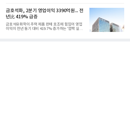
를 강화하고 있다. 경쟁사들이 AI 데이터센터 등 인프
했다.첨단소재 부문은 매출 1조1551억원, 영업이익
라 투자에 나서는 것과 달리, 카카오는 ‘카카오톡’이
1325억원을 기록했다. 주요 제품의 스프레드 확대와
라는 플랫폼 경쟁력을 활용한 AI 에이전트 서비스에
금호석화, 2분기 영업이익 3390억원... 전
우호적인 환율 효과
집중하는 전략이다. 과거 무리한 사업 확장 과정에서
년比 419% 급증
겪었던 시행착오를 되풀이하지 않고 핵심 역량에 집
중하겠다는 취지로 풀이된다.7일 업계에 따르면 카카
금호석유화학이 주력 제품 판매 호조에 힘입어 영업
오는 올해 2분기 연결 기준 매출 2조985억원, 영업이
이익이 전년 동기 대비 419.7% 증가하는 '깜짝 실
익 2770억원을 기록했다. 전년 동기 대비 매출과 영업
적'을 냈다. 금호석유화학은 연결 기준 올해 2분기 영
이익은 각각 9%, 36% 증가해 모두 분기 기준 역대
업이익이 3390억원으로 지난해 동기보다 419.7% 증
최대치다. 상반기 기준 매출은 4조405억원, 영업이익
가한 것으로 잠정 집계됐다고 7일 공시했다.매출은 2
은 4884억
조2682억원으로 지난해 동기 대비 27.9% 증가했다.
순이익은 3004억원으로 420.4% 늘었다.이번 호실적
은 주력 제품인 NB라텍스와 합성수지 판매 호조가 견
인한 것으로 풀이된다. 미국의 중국산 의료용 고무장
갑 관세 인상 이후 동남아 장갑업체의 가동률이 높아
지면서 NB라텍스 수요가 증가했고, 원재료인 부타디
엔(BD) 가격 상승분을 제품 가격에 반영하면서 수익
성이 개선됐다.금호석유