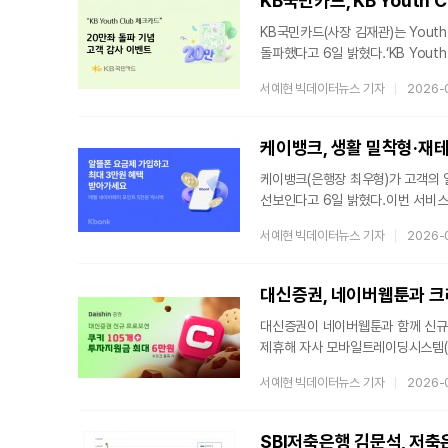
KB국민카드, KB Youth
KB국민카드(사장 김재관)는 Youth 
돌파했다고 6일 밝혔다.‘KB Yout
상품으로, 카드고릴라 체크카드 Top
서예현 빅데이터뉴스 기자
2026-
이어가고 있다.‘KB Youth Clu
취향과 소비성향에 따라 A팩(취미·여
OTT·쇼핑 멤버십·배달·패션·교통·
케이뱅크, 생활 밀착형·재테
있다
케이뱅크(은행장 최우형)가 고객의 
선보인다고 6일 밝혔다.이번 서비스
반영한 것이 특징이다.먼저 ‘캐시백
서예현 빅데이터뉴스 기자
2026-
(tplus) 페이지를 통해 통신 3
통신비 자동이체 계좌를 케이뱅크 계
달부터 6개월간 매월 네이버페이 포
대신증권, 네이버웹툰과 크
대신증권이 네이버웹툰과 함께 신규
제휴해 자사 모바일트레이딩시스템(M
투자지원금을 제공하는 이벤트를 진
서예현 빅데이터뉴스 기자
2026-
앱의 쿠키오븐을 통해 크레온 계좌를
네이버시리즈에서 웹툰, 웹소설, 단행
이후 크레온 MTS 또는 홈페이지에