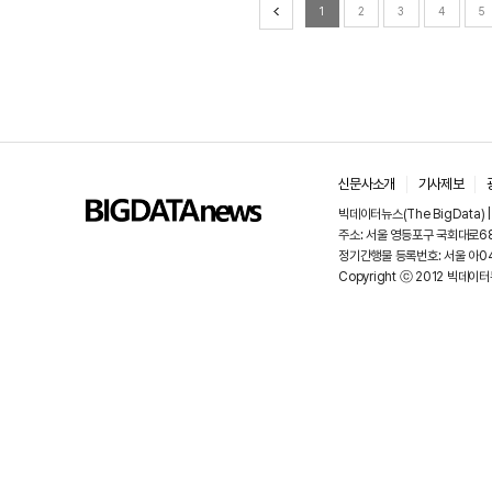
1
2
3
4
5
신문사소개
기사제보
빅데이터뉴스(The BigData)
주소: 서울 영등포구 국회대로68길
정기간행물 등록번호: 서울 아048
Copyright ⓒ 2012 빅데이터뉴스.