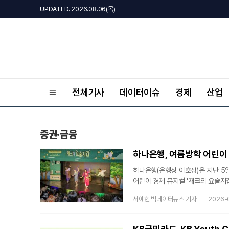
UPDATED. 2026.08.06(목)
전체기사
데이터이슈
경제
산업
증권·금융
하나은행(은행장 이호성)은 지난 5일
어린이 경제 뮤지컬 '재크의 요술지갑' 공연을 개최했다고 6일 밝혔다.‘재크의 요술지갑’은 하나은행이
미래세대를 위한 금융 교육의 일환으
서예현 빅데이터뉴스 기자
2026-
뮤지컬 프로그램으로, 현재까지 누적
어린이들에게 친숙한 명작 동화인 ‘
수 있게 구성됐으며, 저축의 필요성