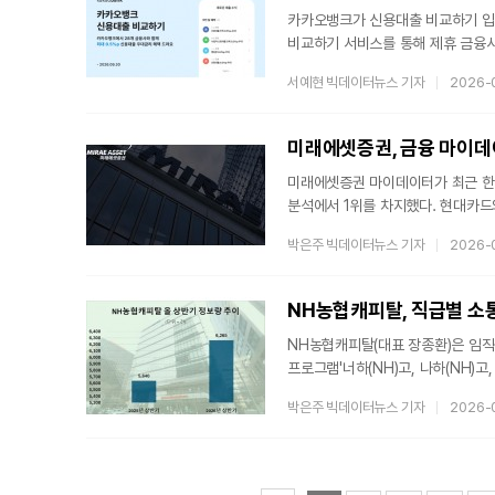
카카오뱅크가 신용대출 비교하기 입
비교하기 서비스를 통해 제휴 금융사의
우대금리를 제공한다고 3일 밝혔다.
서예현 빅데이터뉴스 기자
2026-
저축은행, 캐피탈사 등 28개 금융
비교하기 이용 고객에게 우대금리 혜
혜택을 제공했으며, 연간 이자 절감
미래에셋증권 마이데이터가 최근 한
분석에서 1위를 차지했다. 현대카
구창환)는 32개 금융 마이데이터 
박은주 빅데이터뉴스 기자
2026-
22,907,042건을 분석한 결과,
1위에 올랐다고 밝혔다. 분석에 활용된
연구소에 따르면 8월 금융 마이데이
NH농협캐피탈, 직급별 소
KB국민카드, 신
NH농협캐피탈(대표 장종환)은 임직
프로그램'너하(NH)고, 나하(NH)고
22층에서 운영했다고 31일 밝혔다
박은주 빅데이터뉴스 기자
2026-
주관했으며, ▲팀장·부장(7.27), ▲계
걸쳐 진행됐다.참고로 새로이(e)는
조직문화 혁신과 업무 효율성 향상
조직전반에 전파하는 역할