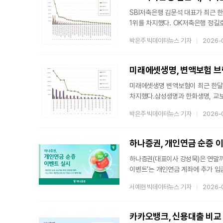
SBI저축은행 김문석 대표가 최근 
1위를 차지했다. OK저축은행 정길
이었다.5일 한국기업평판연구소(소장
박은주 빅데이터뉴스 기자
2026-
8월 5일까지 수집된 소비자 빅데이터
브랜드평판지수 1,464,286을 기
(7,093,047건) 대비 23.18
미래에셋생명, 변액보험 브랜
확대됐다.연구소에 따르면 8월
미래에셋생명 변액보험이 최근 한달
차지했다.삼성생명과 한화생명, 교보
변액보험 브랜드를 대상으로 지난 7월
박은주 빅데이터뉴스 기자
2026-
분석한 결과, 미래에셋생명 변액보험이
분석에 활용된 빅데이터는 지난 7월(1
변액보험 브랜드평판 순위는 미래에셋
하나증권, 개인연금 순증 이
신한라이프
하나증권(대표이사 강성묵)은 연말까
이벤트’는 개인연금 계좌에 추가 입
순증 금액에 따라 최대 200만원 
서예현 빅데이터뉴스 기자
2026-
아울러 이벤트 기간 중 ‘1Q 스마트
개인연금 랩은 글로벌 자산배분 전
실시하는 일임 서비스다. 이벤트를 
카카오뱅크, 신용대출 비교