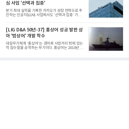
심 사업 '선택과 집중'
표가 크게 갈렸다. 대표적으로 크래프톤은 'PUBG: 배
틀그라운드'의 안정적인 성장에 힘입어 상반기 연결
분기 최대 실적을 기록한 카카오가 성장 전략으로 추
기준 매출 2조6616억원, 영업이익 9725억원으로 역
진하는 인공지능(AI) 사업에서도 ‘선택과 집중’ 기조
대 최대 실적을 기록했다. 엔씨도 올해 출시한 '아이온
를 강화하고 있다. 경쟁사들이 AI 데이터센터 등 인프
2' 등에 힘입어 호실적을 거둘 것으로 전망된다.반면
라 투자에 나서는 것과 달리, 카카오는 ‘카카오톡’이
넷마블은 2분기 매출이 증가했지만 영업이익은 전년
라는 플랫폼 경쟁력을 활용한 AI 에이전트 서비스에
[LIG D&A 50년-37] 홍상어 성공 발판 삼
동기 대
집중하는 전략이다. 과거 무리한 사업 확장 과정에서
아 '범상어' 개발 착수
겪었던 시행착오를 되풀이하지 않고 핵심 역량에 집
중하겠다는 취지로 풀이된다.7일 업계에 따르면 카카
대잠무기체계 ‘홍상어’는 경어뢰 사정거리 밖에 있는
오는 올해 2분기 연결 기준 매출 2조985억원, 영업이
적 잠수함을 공격하는 무기이다. 홍상어는 2010년 넥
익 2770억원을 기록했다. 전년 동기 대비 매출과 영업
스원퓨처 시절 진해하우스에서 최초 생산돼 전력화가
이익은 각각 9%, 36% 증가해 모두 분기 기준 역대
이뤄졌다. 이후 2012년 한국형 구축함(KDX-1) 이상
최대치다. 상반기 기준 매출은 4조405억원, 영업이익
의 함정에 실전 배치됐다.그해 7월 해군은 동해상에서
은 4884억
성능 검증을 위해 홍상어 시험발사를 실시했다. 이때
홍상어가 목표 지점에서 입수한 후 표적을 타격하지
못하고 물속에서 멈춰버리는 예상 밖의 일이 벌어졌
다. 2차 품질확인 사격 시험에서도 만족스러운 결과를
얻지 못했다. 완벽한 신뢰성 확보를 위해 LIG넥스원은
국방과학연구소(ADD) 테스크포스(TF)와 합심해 본
격적인 개선 작업에 착수했다.홍상어 유도탄의 모든
분야를