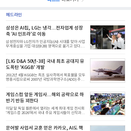
헤드라인
삼성은 AI칩, LG는 냉각…전자업계 성장
축 'AI 인프라'로 이동
삼성전자와 LG전자가 인공지능(AI) 시대를 맞아 사업
무게중심을 기업 대상(B2B) 영역으로 옮기고 있다.
TV와 생활가전 등 전통적인 소비자 시장이 성숙기에
접어든 가운데 삼성전자는 AI 반도체를 중심으로 데
이터센터 생태계 공략을 강화하고 LG전자는 냉각솔
[LIG D&A 50년-38] 국내 최초 공대지 유
루션·전장·로봇 등 기업용 솔루션 사업 확대에 속도를
도폭탄 'KGGB' 개발
내고 있다.9일 업계에 따르면 LG전자는 2분기 생활가
전과 프리미엄 제품 경쟁력에 더해 B2B 사업 확대 효
2012년 4월 KGGB는 최초 실사격에서 목표물을 모두
과로 수익성을 방어한 반면 삼성전자는 디바이스경험
명중시킴으로써 2007년 국방과학연구소(ADD) 주관
(DX) 부문의 TV·생활가전 수익성이 악화됐다. 대신 삼
으로 시작된 KGGB 개발사업에 LIG넥스원은 시제업
성은 AI 메모리 등 반도체 사업을 중심으로 새로운 성
체로 참여했다. 체계개발에는 총 400여억 원의 개발
장 동력을 확보하는 데 집중하고 있다.LG전자는 B2B
비와 62개월의 기간이 소요됐다. 한국형 GPS 유도폭
게임스컴 앞둔 게임사…해외 공략으로 하
사업 확대
탄 KGGB(Korea GPS Guided Bomb)는 국내 최초
반기 반등 꾀한다
의 공대지 유도폭탄으로 2012년에 최종 전투용 적합
판정을 받았다.우리 공군이 운용하는 모든 전투기에
이달 말 독일 쾰른에서 열리는 세계 최대 게임 전시회
탑재할 수 있는 KGGB는 일반목적폭탄(General
'게임스컴 2026'에서 국내 주요 게임사들이 신작과 글
Purpose Bomb)에 장착하여 운용토록 개발됐다.이
로벌 전략을 공개한다. 상반기 게임사들의 실적이 업
는 현재 군에서 보유하고 있는 상당량의 일반목적폭
체별로 엇갈린 가운데 하반기 신작 흥행과 해외 시장
탄을 활용하기 위한 취지였다.항공기에 장착된 KGGB
성과가 실적을 좌우할 핵심 변수로 떠오르고 있다.8일
문어발 사업서 교훈 얻은 카카오, AI도 핵
는 조종사가 휴대하는 명령통신장치(PDU, P
업계에 따르면 올해 상반기 게임업계는 기업별 성적