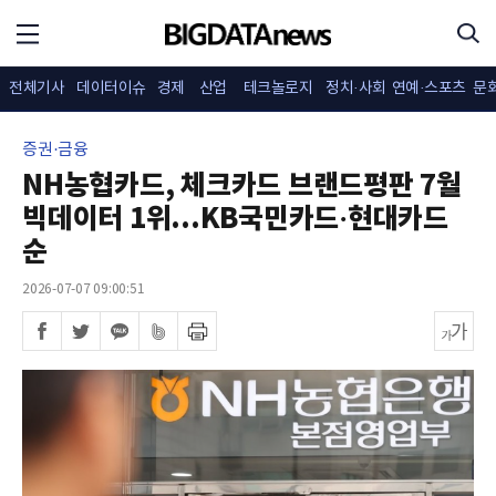
전체기사
데이터이슈
경제
산업
테크놀로지
정치·사회
연예·스포츠
문
증권·금융
NH농협카드, 체크카드 브랜드평판 7월
빅데이터 1위...KB국민카드·현대카드
순
2026-07-07 09:00:51