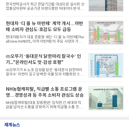
1,710,926을 기록하며 8월 1위에 올랐다고 밝혔다.
한국전력공사가 최근 한달기간을 대상으로 실시된 산
분석에 활용된 빅데이터는 지난 7월(9,491,206건) 대
업통상자원부 공공기관 브랜드평판 빅데이터 분석에
비 6.14% 증가한 수치로, 교육서비스 상장기업 브랜
서 1위를 차지했다. 한국가스공사와 한국수력원자력
드에 대한 소비자 관심이 확대됐다.연구소에 따르면 8
이 순으로 뒤를 이었다.7일 한국기업평판연구소(소장
월 교육서비스 상장기업 브랜드평판 순위는 메가스터
구창환)는 산업통상자원부 공공기관 41개 브랜드를
현대차 ‘디 올 뉴 아반떼’ 계약 개시…아반
디교육, 대교, 디지
대상으로 지난 7월 7일부터 8월 7일까지 수집된 소비
떼 소비자 관심도·호감도 모두 급등
자 빅데이터 91,102,549건을 분석한 결과, 한국전력
공사가 브랜드평판지수 10,670,633을 기록하며 8월
현대자동차가 대표 준중형 세단 ‘디 올 뉴 아반떼(The
1위에 올랐다고 밝혔다. 분석에 활용된 빅데이터는 지
all new AVANTE, 이하 아반떼)’의 주요 사양과 가격
난 7월(88,893,823건) 대비 2.48% 증가한 수치다.연
을 공개하고 5일부터 계약을 시작한다고 밝혔다.아반
구소에 따르면 8월 산업통상자원부 공공기관 브랜드
떼는 6년 만에 선보이는 8세대 완전변경 모델로, ▲정
평판 30위 순위는 한국전력공사, 한국가스공사, 한국
교한 선과 면을 중심으로 완성한 파격적인 디자인 ▲
㈜오뚜기 ‘동대문식 닭한마리 칼국수’ 인
수력원자력, 한국석
과거 중형 세단 수준으로 확대된 차체 제원 ▲글로벌
기..."온라인서도 맛·감성 호평"
최고 수준의 안전성 ▲성능과 효율을 동시에 높인 주
행 완성도 ▲첨단 편의 및 디지털 사양 적용 등을 통해
㈜오뚜기가 K-노포 감성을 담은 ‘동대문식 닭한마리
글로벌 준중형 세단의 새로운 기준을 세웠다.아반떼
칼국수’ 라면이 깊고 담백한 국물 맛과 차별화된 스토
는 가솔린 2.0과 1.6 하이브리드 두 가지 파워트레인
리로 출시 초기부터 높은 인기를 얻고 있다고 4일 밝
과 모던, 프리미엄, 인스퍼레이션 세 가지 트림으로
혔다.‘동대문식 닭한마리 칼국수’는 예상을 뛰어넘는
운영된다.◆ 디자인·공간·안전·성능 전반에서 차급을
소비자 호응에 힘입어 지난 7월 13일 첫 선을 보인 지
NH농협캐피탈, 직급별 소통 프로그램 운
넘
단 18일 만에 누적 판매량 50만 개를 돌파하는 성과를
영…경영성과 등 주목 소비자 관심도 상승
거두었다.이번 신제품은 개발진이 전국의 닭한마리
전문점을 직접 찾아 다니며 최적의 육수 비율을 완성
NH농협캐피탈(대표 장종환)은 임직원 간 세대와 직
했다. 자극적이지 않으면서도 깊은 닭육수에 마늘의
급을 넘어선 소통을 강화하기 위해 직급별 소통 프로
개운한 풍미를 더했으며, 국물이 잘 배어들면서도 쫄
그램'너하(NH)고, 나하(NH)고, NH GO!'를 지난 27일
깃한 식감이 살아있는 칼국수 면발을 정교하게 구현
부터 30일까지 서울 원센티널 NH농협캐피탈타워 22
했다는게 회사측의 설명이다.실제 현장 시식 행사에
층에서 운영했다고 31일 밝혔다.이번 프로그램은 경
서도
재계뉴스
영지원부 홍보팀과 2026년 새로이(e)＊가 공동 주관
했으며, ▲팀장·부장(7.27), ▲계장·주임(7.28), ▲과