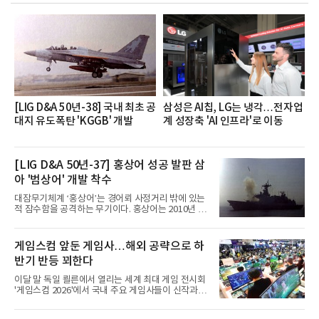
장·차장(7.29), ▲대리(7.30) 등 직급별로 총 4회에 걸
쳐 진행됐다.참고로 새로이(e)는 NH농협캐피탈 MZ
세대들로(과장~계장) 구성된 자율 참여조직으로, 조
직문화 혁신과 업무 효율성 향상을 위한 다양한 활동
을 추진하며,새로운 변화와 이로운 영향력을 조직전
반에 전파하는 역할
[LIG D&A 50년-38] 국내 최초 공
삼성은 AI칩, LG는 냉각…전자업
대지 유도폭탄 'KGGB' 개발
계 성장축 'AI 인프라'로 이동
[LIG D&A 50년-37] 홍상어 성공 발판 삼
아 '범상어' 개발 착수
대잠무기체계 ‘홍상어’는 경어뢰 사정거리 밖에 있는
적 잠수함을 공격하는 무기이다. 홍상어는 2010년 넥
스원퓨처 시절 진해하우스에서 최초 생산돼 전력화가
이뤄졌다. 이후 2012년 한국형 구축함(KDX-1) 이상
의 함정에 실전 배치됐다.그해 7월 해군은 동해상에서
게임스컴 앞둔 게임사…해외 공략으로 하
성능 검증을 위해 홍상어 시험발사를 실시했다. 이때
반기 반등 꾀한다
홍상어가 목표 지점에서 입수한 후 표적을 타격하지
못하고 물속에서 멈춰버리는 예상 밖의 일이 벌어졌
이달 말 독일 쾰른에서 열리는 세계 최대 게임 전시회
다. 2차 품질확인 사격 시험에서도 만족스러운 결과를
'게임스컴 2026'에서 국내 주요 게임사들이 신작과 글
얻지 못했다. 완벽한 신뢰성 확보를 위해 LIG넥스원은
로벌 전략을 공개한다. 상반기 게임사들의 실적이 업
국방과학연구소(ADD) 테스크포스(TF)와 합심해 본
체별로 엇갈린 가운데 하반기 신작 흥행과 해외 시장
격적인 개선 작업에 착수했다.홍상어 유도탄의 모든