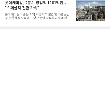
성과가 실적을 좌우할 핵심 변수로 떠오르고 있다.8일
롯데케미칼, 2분기 영업익 1101억원...
분야를
업계에 따르면 올해 상반기 게임업계는 기업별 성적
"스페셜티 전환 가속"
표가 크게 갈렸다. 대표적으로 크래프톤은 'PUBG: 배
틀그라운드'의 안정적인 성장에 힘입어 상반기 연결
롯데케미칼이 중동 지역 지정학적 불안에 따른 공급
기준 매출 2조6616억원, 영업이익 9725억원으로 역
망 불확실성 지속에도 생산 운영 최적화와 수익성 중
대 최대 실적을 기록했다. 엔씨도 올해 출시한 '아이온
심의 사업 운영을 통해 전분기에 이어 흑자 기조를 이
2' 등에 힘입어 호실적을 거둘 것으로 전망된다.반면
어갔다.롯데케미칼이 2026년 2분기 연결 기준 매출
넷마블은 2분기 매출이 증가했지만 영업이익은 전년
액 5조6864억원, 영업이익 1101억원을 기록했다고 7
동기 대
일 밝혔다. 사업별로는 기초화학 부문(롯데케미칼 기
초소재사업·LC타이탄·LC USA·롯데대산석화)이 매
출 3조9403억원, 영업이익 23억원을 기록했다. 정기
보수 영향과 원료 가격 변동에 따른 래깅 효과로 전분
기 대비 수익성은 둔화됐지만 흑자 전환 흐름을 유지
했다.첨단소재 부문은 매출 1조1551억원, 영업이익
1325억원을 기록했다. 주요 제품의 스프레드 확대와
우호적인 환율 효과