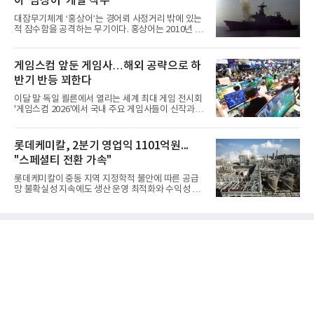
아 '범상어' 개발 착수
대잠무기체계 ‘홍상어’는 경어뢰 사정거리 밖에 있는
적 잠수함을 공격하는 무기이다. 홍상어는 2010년 넥
스원퓨처 시절 진해하우스에서 최초 생산돼 전력화가
이뤄졌다. 이후 2012년 한국형 구축함(KDX-1) 이상
의 함정에 실전 배치됐다.그해 7월 해군은 동해상에서
게임스컴 앞둔 게임사…해외 공략으로 하
성능 검증을 위해 홍상어 시험발사를 실시했다. 이때
반기 반등 꾀한다
홍상어가 목표 지점에서 입수한 후 표적을 타격하지
못하고 물속에서 멈춰버리는 예상 밖의 일이 벌어졌
이달 말 독일 쾰른에서 열리는 세계 최대 게임 전시회
다. 2차 품질확인 사격 시험에서도 만족스러운 결과를
'게임스컴 2026'에서 국내 주요 게임사들이 신작과 글
얻지 못했다. 완벽한 신뢰성 확보를 위해 LIG넥스원은
로벌 전략을 공개한다. 상반기 게임사들의 실적이 업
국방과학연구소(ADD) 테스크포스(TF)와 합심해 본
체별로 엇갈린 가운데 하반기 신작 흥행과 해외 시장
격적인 개선 작업에 착수했다.홍상어 유도탄의 모든
성과가 실적을 좌우할 핵심 변수로 떠오르고 있다.8일
롯데케미칼, 2분기 영업익 1101억원...
분야를
업계에 따르면 올해 상반기 게임업계는 기업별 성적
"스페셜티 전환 가속"
표가 크게 갈렸다. 대표적으로 크래프톤은 'PUBG: 배
틀그라운드'의 안정적인 성장에 힘입어 상반기 연결
롯데케미칼이 중동 지역 지정학적 불안에 따른 공급
기준 매출 2조6616억원, 영업이익 9725억원으로 역
망 불확실성 지속에도 생산 운영 최적화와 수익성 중
대 최대 실적을 기록했다. 엔씨도 올해 출시한 '아이온
심의 사업 운영을 통해 전분기에 이어 흑자 기조를 이
2' 등에 힘입어 호실적을 거둘 것으로 전망된다.반면
어갔다.롯데케미칼이 2026년 2분기 연결 기준 매출
넷마블은 2분기 매출이 증가했지만 영업이익은 전년
액 5조6864억원, 영업이익 1101억원을 기록했다고 7
동기 대
일 밝혔다. 사업별로는 기초화학 부문(롯데케미칼 기
초소재사업·LC타이탄·LC USA·롯데대산석화)이 매
출 3조9403억원, 영업이익 23억원을 기록했다. 정기
보수 영향과 원료 가격 변동에 따른 래깅 효과로 전분
기 대비 수익성은 둔화됐지만 흑자 전환 흐름을 유지
했다.첨단소재 부문은 매출 1조1551억원, 영업이익
1325억원을 기록했다. 주요 제품의 스프레드 확대와
우호적인 환율 효과