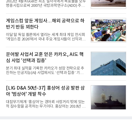
2012년 4월 KGGB는 최초 실사격에서 목표물을 모두
과로 수익성을 방어한 반면 삼성전자는 디바이스경험
명중시킴으로써 2007년 국방과학연구소(ADD) 주관
(DX) 부문의 TV·생활가전 수익성이 악화됐다. 대신 삼
으로 시작된 KGGB 개발사업에 LIG넥스원은 시제업
성은 AI 메모리 등 반도체 사업을 중심으로 새로운 성
체로 참여했다. 체계개발에는 총 400여억 원의 개발
장 동력을 확보하는 데 집중하고 있다.LG전자는 B2B
비와 62개월의 기간이 소요됐다. 한국형 GPS 유도폭
게임스컴 앞둔 게임사…해외 공략으로 하
사업 확대
탄 KGGB(Korea GPS Guided Bomb)는 국내 최초
반기 반등 꾀한다
의 공대지 유도폭탄으로 2012년에 최종 전투용 적합
판정을 받았다.우리 공군이 운용하는 모든 전투기에
이달 말 독일 쾰른에서 열리는 세계 최대 게임 전시회
탑재할 수 있는 KGGB는 일반목적폭탄(General
'게임스컴 2026'에서 국내 주요 게임사들이 신작과 글
Purpose Bomb)에 장착하여 운용토록 개발됐다.이
로벌 전략을 공개한다. 상반기 게임사들의 실적이 업
는 현재 군에서 보유하고 있는 상당량의 일반목적폭
체별로 엇갈린 가운데 하반기 신작 흥행과 해외 시장
탄을 활용하기 위한 취지였다.항공기에 장착된 KGGB
성과가 실적을 좌우할 핵심 변수로 떠오르고 있다.8일
문어발 사업서 교훈 얻은 카카오, AI도 핵
는 조종사가 휴대하는 명령통신장치(PDU, P
업계에 따르면 올해 상반기 게임업계는 기업별 성적
심 사업 '선택과 집중'
표가 크게 갈렸다. 대표적으로 크래프톤은 'PUBG: 배
틀그라운드'의 안정적인 성장에 힘입어 상반기 연결
분기 최대 실적을 기록한 카카오가 성장 전략으로 추
기준 매출 2조6616억원, 영업이익 9725억원으로 역
진하는 인공지능(AI) 사업에서도 ‘선택과 집중’ 기조
대 최대 실적을 기록했다. 엔씨도 올해 출시한 '아이온
를 강화하고 있다. 경쟁사들이 AI 데이터센터 등 인프
2' 등에 힘입어 호실적을 거둘 것으로 전망된다.반면
라 투자에 나서는 것과 달리, 카카오는 ‘카카오톡’이
넷마블은 2분기 매출이 증가했지만 영업이익은 전년
라는 플랫폼 경쟁력을 활용한 AI 에이전트 서비스에
[LIG D&A 50년-37] 홍상어 성공 발판 삼
동기 대
집중하는 전략이다. 과거 무리한 사업 확장 과정에서
아 '범상어' 개발 착수
겪었던 시행착오를 되풀이하지 않고 핵심 역량에 집
중하겠다는 취지로 풀이된다.7일 업계에 따르면 카카
대잠무기체계 ‘홍상어’는 경어뢰 사정거리 밖에 있는
오는 올해 2분기 연결 기준 매출 2조985억원, 영업이
적 잠수함을 공격하는 무기이다. 홍상어는 2010년 넥
익 2770억원을 기록했다. 전년 동기 대비 매출과 영업
스원퓨처 시절 진해하우스에서 최초 생산돼 전력화가
이익은 각각 9%, 36% 증가해 모두 분기 기준 역대
이뤄졌다. 이후 2012년 한국형 구축함(KDX-1) 이상
최대치다. 상반기 기준 매출은 4조405억원, 영업이익
의 함정에 실전 배치됐다.그해 7월 해군은 동해상에서
은 4884억
성능 검증을 위해 홍상어 시험발사를 실시했다. 이때
홍상어가 목표 지점에서 입수한 후 표적을 타격하지