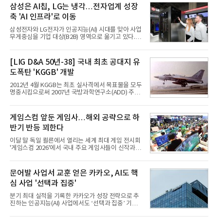
삼성은 AI칩, LG는 냉각…전자업계 성장
축 'AI 인프라'로 이동
삼성전자와 LG전자가 인공지능(AI) 시대를 맞아 사업
무게중심을 기업 대상(B2B) 영역으로 옮기고 있다.
TV와 생활가전 등 전통적인 소비자 시장이 성숙기에
접어든 가운데 삼성전자는 AI 반도체를 중심으로 데
이터센터 생태계 공략을 강화하고 LG전자는 냉각솔
[LIG D&A 50년-38] 국내 최초 공대지 유
루션·전장·로봇 등 기업용 솔루션 사업 확대에 속도를
도폭탄 'KGGB' 개발
내고 있다.9일 업계에 따르면 LG전자는 2분기 생활가
전과 프리미엄 제품 경쟁력에 더해 B2B 사업 확대 효
2012년 4월 KGGB는 최초 실사격에서 목표물을 모두
과로 수익성을 방어한 반면 삼성전자는 디바이스경험
명중시킴으로써 2007년 국방과학연구소(ADD) 주관
(DX) 부문의 TV·생활가전 수익성이 악화됐다. 대신 삼
으로 시작된 KGGB 개발사업에 LIG넥스원은 시제업
성은 AI 메모리 등 반도체 사업을 중심으로 새로운 성
체로 참여했다. 체계개발에는 총 400여억 원의 개발
장 동력을 확보하는 데 집중하고 있다.LG전자는 B2B
비와 62개월의 기간이 소요됐다. 한국형 GPS 유도폭
게임스컴 앞둔 게임사…해외 공략으로 하
사업 확대
탄 KGGB(Korea GPS Guided Bomb)는 국내 최초
반기 반등 꾀한다
의 공대지 유도폭탄으로 2012년에 최종 전투용 적합
판정을 받았다.우리 공군이 운용하는 모든 전투기에
이달 말 독일 쾰른에서 열리는 세계 최대 게임 전시회
탑재할 수 있는 KGGB는 일반목적폭탄(General
'게임스컴 2026'에서 국내 주요 게임사들이 신작과 글
Purpose Bomb)에 장착하여 운용토록 개발됐다.이
로벌 전략을 공개한다. 상반기 게임사들의 실적이 업
는 현재 군에서 보유하고 있는 상당량의 일반목적폭
체별로 엇갈린 가운데 하반기 신작 흥행과 해외 시장
탄을 활용하기 위한 취지였다.항공기에 장착된 KGGB
성과가 실적을 좌우할 핵심 변수로 떠오르고 있다.8일
문어발 사업서 교훈 얻은 카카오, AI도 핵
는 조종사가 휴대하는 명령통신장치(PDU, P
업계에 따르면 올해 상반기 게임업계는 기업별 성적
심 사업 '선택과 집중'
표가 크게 갈렸다. 대표적으로 크래프톤은 'PUBG: 배
틀그라운드'의 안정적인 성장에 힘입어 상반기 연결
분기 최대 실적을 기록한 카카오가 성장 전략으로 추
기준 매출 2조6616억원, 영업이익 9725억원으로 역
진하는 인공지능(AI) 사업에서도 ‘선택과 집중’ 기조
대 최대 실적을 기록했다. 엔씨도 올해 출시한 '아이온
를 강화하고 있다. 경쟁사들이 AI 데이터센터 등 인프
2' 등에 힘입어 호실적을 거둘 것으로 전망된다.반면