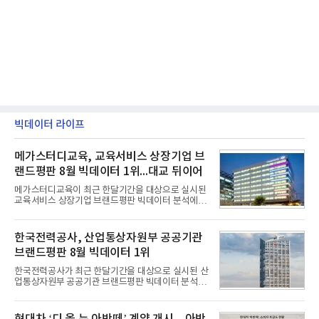
빅데이터 라이프
메가스터디교육, 교육서비스 상장기업 브
랜드평판 8월 빅데이터 1위...대교 뒤이어
메가스터디교육이 최근 한달기간을 대상으로 실시된
교육서비스 상장기업 브랜드평판 빅데이터 분석에서
1위를 차지했다. 대교와 디지털대상이 뒤를 이었다.7
일 한국기업평판연구소(소장 구창환)는 국내 교육서
비스 상장기업 브랜드를 대상으로 지난 7월 7일부터
한국전력공사, 산업통상자원부 공공기관
8월 7일까지 수집된 소비자 빅데이터 10,074,233건
브랜드평판 8월 빅데이터 1위
을 분석한 결과, 메가스터디교육이 브랜드평판지수
1,710,926을 기록하며 8월 1위에 올랐다고 밝혔다.
한국전력공사가 최근 한달기간을 대상으로 실시된 산
분석에 활용된 빅데이터는 지난 7월(9,491,206건) 대
업통상자원부 공공기관 브랜드평판 빅데이터 분석에
비 6.14% 증가한 수치로, 교육서비스 상장기업 브랜
서 1위를 차지했다. 한국가스공사와 한국수력원자력
드에 대한 소비자 관심이 확대됐다.연구소에 따르면 8
이 순으로 뒤를 이었다.7일 한국기업평판연구소(소장
월 교육서비스 상장기업 브랜드평판 순위는 메가스터
구창환)는 산업통상자원부 공공기관 41개 브랜드를
현대차 ‘디 올 뉴 아반떼’ 계약 개시…아반
디교육, 대교, 디지