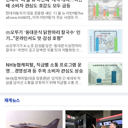
대상으로 지난 7월 7일부터 8월 7일까지 수집된 소비
떼 소비자 관심도·호감도 모두 급등
자 빅데이터 91,102,549건을 분석한 결과, 한국전력
공사가 브랜드평판지수 10,670,633을 기록하며 8월
현대자동차가 대표 준중형 세단 ‘디 올 뉴 아반떼(The
1위에 올랐다고 밝혔다. 분석에 활용된 빅데이터는 지
all new AVANTE, 이하 아반떼)’의 주요 사양과 가격
난 7월(88,893,823건) 대비 2.48% 증가한 수치다.연
을 공개하고 5일부터 계약을 시작한다고 밝혔다.아반
구소에 따르면 8월 산업통상자원부 공공기관 브랜드
떼는 6년 만에 선보이는 8세대 완전변경 모델로, ▲정
평판 30위 순위는 한국전력공사, 한국가스공사, 한국
교한 선과 면을 중심으로 완성한 파격적인 디자인 ▲
㈜오뚜기 ‘동대문식 닭한마리 칼국수’ 인
수력원자력, 한국석
과거 중형 세단 수준으로 확대된 차체 제원 ▲글로벌
기..."온라인서도 맛·감성 호평"
최고 수준의 안전성 ▲성능과 효율을 동시에 높인 주
행 완성도 ▲첨단 편의 및 디지털 사양 적용 등을 통해
㈜오뚜기가 K-노포 감성을 담은 ‘동대문식 닭한마리
글로벌 준중형 세단의 새로운 기준을 세웠다.아반떼
칼국수’ 라면이 깊고 담백한 국물 맛과 차별화된 스토
는 가솔린 2.0과 1.6 하이브리드 두 가지 파워트레인
리로 출시 초기부터 높은 인기를 얻고 있다고 4일 밝
과 모던, 프리미엄, 인스퍼레이션 세 가지 트림으로
혔다.‘동대문식 닭한마리 칼국수’는 예상을 뛰어넘는
운영된다.◆ 디자인·공간·안전·성능 전반에서 차급을
소비자 호응에 힘입어 지난 7월 13일 첫 선을 보인 지
NH농협캐피탈, 직급별 소통 프로그램 운
넘
단 18일 만에 누적 판매량 50만 개를 돌파하는 성과를
영…경영성과 등 주목 소비자 관심도 상승
거두었다.이번 신제품은 개발진이 전국의 닭한마리
전문점을 직접 찾아 다니며 최적의 육수 비율을 완성
NH농협캐피탈(대표 장종환)은 임직원 간 세대와 직
했다. 자극적이지 않으면서도 깊은 닭육수에 마늘의
급을 넘어선 소통을 강화하기 위해 직급별 소통 프로
개운한 풍미를 더했으며, 국물이 잘 배어들면서도 쫄
그램'너하(NH)고, 나하(NH)고, NH GO!'를 지난 27일
깃한 식감이 살아있는 칼국수 면발을 정교하게 구현
부터 30일까지 서울 원센티널 NH농협캐피탈타워 22
했다는게 회사측의 설명이다.실제 현장 시식 행사에
층에서 운영했다고 31일 밝혔다.이번 프로그램은 경
서도
재계뉴스
영지원부 홍보팀과 2026년 새로이(e)＊가 공동 주관
했으며, ▲팀장·부장(7.27), ▲계장·주임(7.28), ▲과
장·차장(7.29), ▲대리(7.30) 등 직급별로 총 4회에 걸
쳐 진행됐다.참고로 새로이(e)는 NH농협캐피탈 MZ
세대들로(과장~계장) 구성된 자율 참여조직으로, 조
직문화 혁신과 업무 효율성 향상을 위한 다양한 활동
을 추진하며,새로운 변화와 이로운 영향력을 조직전