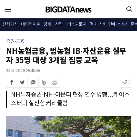
전체기사
데이터이슈
경제
산업
테크놀로지
정치·사회
연예·스포츠
문
증권·금융
NH농협금융, 범농협 IB·자산운용 실무
자 35명 대상 3개월 집중 교육
2026-06-19 09:46:56
NH투자증권·NH-아문디 현장 연수 병행…케이스
스터디 실전형 커리큘럼