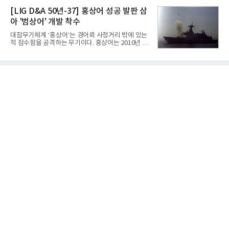
라 투자에 나서는 것과 달리, 카카오는 ‘카카오톡’이
넷마블은 2분기 매출이 증가했지만 영업이익은 전년
라는 플랫폼 경쟁력을 활용한 AI 에이전트 서비스에
[LIG D&A 50년-37] 홍상어 성공 발판 삼
동기 대
집중하는 전략이다. 과거 무리한 사업 확장 과정에서
아 '범상어' 개발 착수
겪었던 시행착오를 되풀이하지 않고 핵심 역량에 집
중하겠다는 취지로 풀이된다.7일 업계에 따르면 카카
대잠무기체계 ‘홍상어’는 경어뢰 사정거리 밖에 있는
오는 올해 2분기 연결 기준 매출 2조985억원, 영업이
적 잠수함을 공격하는 무기이다. 홍상어는 2010년 넥
익 2770억원을 기록했다. 전년 동기 대비 매출과 영업
스원퓨처 시절 진해하우스에서 최초 생산돼 전력화가
이익은 각각 9%, 36% 증가해 모두 분기 기준 역대
이뤄졌다. 이후 2012년 한국형 구축함(KDX-1) 이상
최대치다. 상반기 기준 매출은 4조405억원, 영업이익
의 함정에 실전 배치됐다.그해 7월 해군은 동해상에서
은 4884억
성능 검증을 위해 홍상어 시험발사를 실시했다. 이때
홍상어가 목표 지점에서 입수한 후 표적을 타격하지
못하고 물속에서 멈춰버리는 예상 밖의 일이 벌어졌
다. 2차 품질확인 사격 시험에서도 만족스러운 결과를
얻지 못했다. 완벽한 신뢰성 확보를 위해 LIG넥스원은
국방과학연구소(ADD) 테스크포스(TF)와 합심해 본
격적인 개선 작업에 착수했다.홍상어 유도탄의 모든
분야를