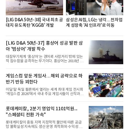
반에 전파하는 역할
[LIG D&A 50년-38] 국내 최초 공
삼성은 AI칩, LG는 냉각…전자업
대지 유도폭탄 'KGGB' 개발
계 성장축 'AI 인프라'로 이동
[LIG D&A 50년-37] 홍상어 성공 발판 삼
아 '범상어' 개발 착수
대잠무기체계 ‘홍상어’는 경어뢰 사정거리 밖에 있는
적 잠수함을 공격하는 무기이다. 홍상어는 2010년 넥
스원퓨처 시절 진해하우스에서 최초 생산돼 전력화가
이뤄졌다. 이후 2012년 한국형 구축함(KDX-1) 이상
의 함정에 실전 배치됐다.그해 7월 해군은 동해상에서
게임스컴 앞둔 게임사…해외 공략으로 하
성능 검증을 위해 홍상어 시험발사를 실시했다. 이때
반기 반등 꾀한다
홍상어가 목표 지점에서 입수한 후 표적을 타격하지
못하고 물속에서 멈춰버리는 예상 밖의 일이 벌어졌
이달 말 독일 쾰른에서 열리는 세계 최대 게임 전시회
다. 2차 품질확인 사격 시험에서도 만족스러운 결과를
'게임스컴 2026'에서 국내 주요 게임사들이 신작과 글
얻지 못했다. 완벽한 신뢰성 확보를 위해 LIG넥스원은
로벌 전략을 공개한다. 상반기 게임사들의 실적이 업
국방과학연구소(ADD) 테스크포스(TF)와 합심해 본
체별로 엇갈린 가운데 하반기 신작 흥행과 해외 시장
격적인 개선 작업에 착수했다.홍상어 유도탄의 모든
성과가 실적을 좌우할 핵심 변수로 떠오르고 있다.8일
롯데케미칼, 2분기 영업익 1101억원...
분야를
업계에 따르면 올해 상반기 게임업계는 기업별 성적
"스페셜티 전환 가속"
표가 크게 갈렸다. 대표적으로 크래프톤은 'PUBG: 배
틀그라운드'의 안정적인 성장에 힘입어 상반기 연결
롯데케미칼이 중동 지역 지정학적 불안에 따른 공급
기준 매출 2조6616억원, 영업이익 9725억원으로 역
망 불확실성 지속에도 생산 운영 최적화와 수익성 중
대 최대 실적을 기록했다. 엔씨도 올해 출시한 '아이온