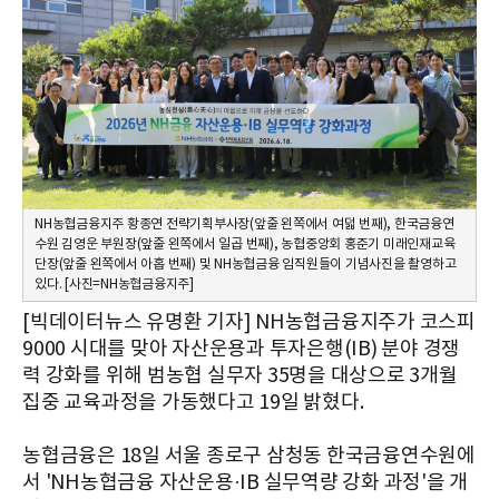
NH농협금융지주 황종연 전략기획부사장(앞줄 왼쪽에서 여덟 번째), 한국금융연
수원 김영운 부원장(앞줄 왼쪽에서 일곱 번째), 농협중앙회 홍준기 미래인재교육
단장(앞줄 왼쪽에서 아홉 번째) 및 NH농협금융 임직원들이 기념사진을 촬영하고
있다. [사진=NH농협금융지주]
[빅데이터뉴스 유명환 기자] NH농협금융지주가 코스피
9000 시대를 맞아 자산운용과 투자은행(IB) 분야 경쟁
력 강화를 위해 범농협 실무자 35명을 대상으로 3개월
집중 교육과정을 가동했다고 19일 밝혔다.
농협금융은 18일 서울 종로구 삼청동 한국금융연수원에
서 'NH농협금융 자산운용·IB 실무역량 강화 과정'을 개