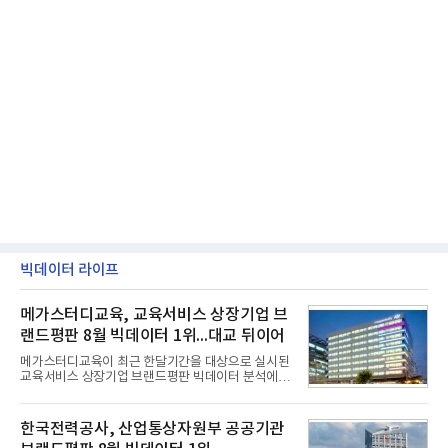
빅데이터 라이프
메가스터디교육, 교육서비스 상장기업 브
랜드평판 8월 빅데이터 1위...대교 뒤이어
메가스터디교육이 최근 한달기간을 대상으로 실시된
교육서비스 상장기업 브랜드평판 빅데이터 분석에서
1위를 차지했다. 대교와 디지털대상이 뒤를 이었다.7
일 한국기업평판연구소(소장 구창환)는 국내 교육서
비스 상장기업 브랜드를 대상으로 지난 7월 7일부터
한국전력공사, 산업통상자원부 공공기관
8월 7일까지 수집된 소비자 빅데이터 10,074,233건