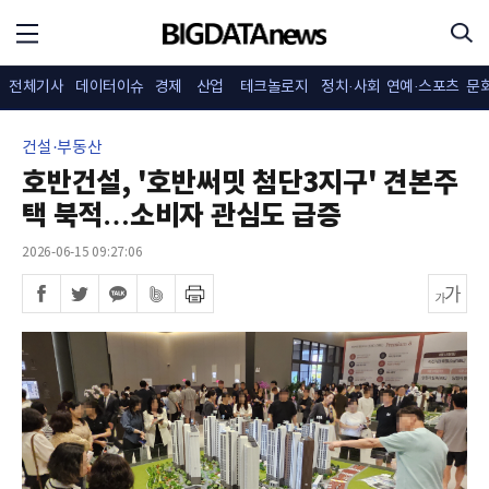
전체기사
데이터이슈
경제
산업
테크놀로지
정치·사회
연예·스포츠
문
건설·부동산
호반건설, '호반써밋 첨단3지구' 견본주
택 북적…소비자 관심도 급증
2026-06-15 09:27:06