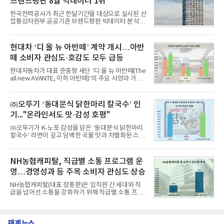
브랜드평판 8월 빅데이터 1위
을 분석한 결과, 메가스터디교육이 브랜드평판지수
1,710,926을 기록하며 8월 1위에 올랐다고 밝혔다.
한국전력공사가 최근 한달기간을 대상으로 실시된 산
분석에 활용된 빅데이터는 지난 7월(9,491,206건) 대
업통상자원부 공공기관 브랜드평판 빅데이터 분석에
비 6.14% 증가한 수치로, 교육서비스 상장기업 브랜
서 1위를 차지했다. 한국가스공사와 한국수력원자력
드에 대한 소비자 관심이 확대됐다.연구소에 따르면 8
이 순으로 뒤를 이었다.7일 한국기업평판연구소(소장
월 교육서비스 상장기업 브랜드평판 순위는 메가스터
구창환)는 산업통상자원부 공공기관 41개 브랜드를
현대차 ‘디 올 뉴 아반떼’ 계약 개시…아반
디교육, 대교, 디지
대상으로 지난 7월 7일부터 8월 7일까지 수집된 소비
떼 소비자 관심도·호감도 모두 급등
자 빅데이터 91,102,549건을 분석한 결과, 한국전력
공사가 브랜드평판지수 10,670,633을 기록하며 8월
현대자동차가 대표 준중형 세단 ‘디 올 뉴 아반떼(The
1위에 올랐다고 밝혔다. 분석에 활용된 빅데이터는 지
all new AVANTE, 이하 아반떼)’의 주요 사양과 가격
난 7월(88,893,823건) 대비 2.48% 증가한 수치다.연
을 공개하고 5일부터 계약을 시작한다고 밝혔다.아반
구소에 따르면 8월 산업통상자원부 공공기관 브랜드
떼는 6년 만에 선보이는 8세대 완전변경 모델로, ▲정
평판 30위 순위는 한국전력공사, 한국가스공사, 한국
교한 선과 면을 중심으로 완성한 파격적인 디자인 ▲
㈜오뚜기 ‘동대문식 닭한마리 칼국수’ 인
수력원자력, 한국석
과거 중형 세단 수준으로 확대된 차체 제원 ▲글로벌
기..."온라인서도 맛·감성 호평"
최고 수준의 안전성 ▲성능과 효율을 동시에 높인 주
행 완성도 ▲첨단 편의 및 디지털 사양 적용 등을 통해
㈜오뚜기가 K-노포 감성을 담은 ‘동대문식 닭한마리
글로벌 준중형 세단의 새로운 기준을 세웠다.아반떼
칼국수’ 라면이 깊고 담백한 국물 맛과 차별화된 스토
는 가솔린 2.0과 1.6 하이브리드 두 가지 파워트레인
리로 출시 초기부터 높은 인기를 얻고 있다고 4일 밝
과 모던, 프리미엄, 인스퍼레이션 세 가지 트림으로
혔다.‘동대문식 닭한마리 칼국수’는 예상을 뛰어넘는
운영된다.◆ 디자인·공간·안전·성능 전반에서 차급을
소비자 호응에 힘입어 지난 7월 13일 첫 선을 보인 지
NH농협캐피탈, 직급별 소통 프로그램 운
넘
단 18일 만에 누적 판매량 50만 개를 돌파하는 성과를
영…경영성과 등 주목 소비자 관심도 상승
거두었다.이번 신제품은 개발진이 전국의 닭한마리
전문점을 직접 찾아 다니며 최적의 육수 비율을 완성
NH농협캐피탈(대표 장종환)은 임직원 간 세대와 직
했다. 자극적이지 않으면서도 깊은 닭육수에 마늘의
급을 넘어선 소통을 강화하기 위해 직급별 소통 프로
개운한 풍미를 더했으며, 국물이 잘 배어들면서도 쫄
그램'너하(NH)고, 나하(NH)고, NH GO!'를 지난 27일
깃한 식감이 살아있는 칼국수 면발을 정교하게 구현
부터 30일까지 서울 원센티널 NH농협캐피탈타워 22
했다는게 회사측의 설명이다.실제 현장 시식 행사에
층에서 운영했다고 31일 밝혔다.이번 프로그램은 경
서도
재계뉴스
영지원부 홍보팀과 2026년 새로이(e)＊가 공동 주관