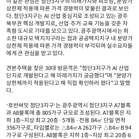
이 같은 관심은 첨단3지구의 미래가치와 희소성, 분양가
상한제 적용에 따른 가격 경쟁력이 맞물린 결과로 보인
다. 첨단3지구는 AI 산업 중심지로 조성되고 있는 광주
북부권 핵심 개발지로, 산업·주거·교육 기능을 갖춘 자
족형 도시로 기대를 모으고 있다. 광주광역시에서는 희
소한 대규모 택지지구라는 점과 공공택지지구 내 분양가
상한제 적용에 따른 가격 경쟁력이 부각되며 실수요자들
에게 큰 관심을 받고 있다.
견본주택을 찾은 30대 방문객은 "첨단3지구가 AI 산업
단지로 개발된다고 해 미래가치가 궁금했다"며 "분양가
상한제까지 적용된다고 해 직접 확인하러 왔다"고 말했
다.
‘호반써밋 첨단3지구’는 광주광역시 첨단3지구 A7블록
과 A8블록에 총 805가구 규모로 조성된다. A7블록은 지
하 1층~지상 최고 20층 ∙ 5개동 ∙ 전용 84㎡ 단일 면적
356가구로, 타입별로는 △84㎡A 262가구 △84㎡B 94
가구로 구성된다. A8블록은 지하 1층~지상 최고 20층∙6