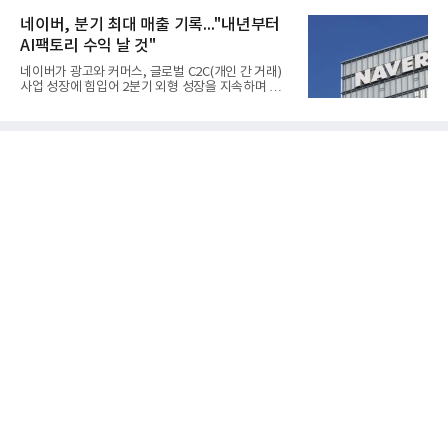
본격적인 시장 공략에 나선다.HD하이드로젠은 최근
엔(BD) 가격 상승분을 제품 가격에 반영하면서 수익
한국전기안전공사(KESCO)로부터 SOFC 발전설비
네이버, 분기 최대 매출 기록..."내년부터
성이 개선됐다.금호석유
‘HD250’과 ‘HD300’, 제조시설에 대한 사용전검사를
AI팩토리 수익 날 것"
완료하고 제품 양산체계 구축했다고 밝혔다.HD250
과 HD300은 각각 249kW급과 285kW급의 중소형 발
네이버가 광고와 커머스, 글로벌 C2C(개인 간 거래)
전용 SOFC 제품이다. 이번 검사를 통해 HD하이드로
사업 성장에 힘입어 2분기 외형 성장을 지속하며 역대
젠은 제품과 제조시설의 전기설비 안전성과 적합성을
최대 매출을 기록했다. AI 검색 서비스 'AI 탭'의 이용
확인받으면서 안정적인 제품 생산과 공급을 위한 기
자 증가와 엔비디아와 추진하는 AI 팩토리를 앞세워
반을 마련했다고 설명했다.SOFC는 600~1000℃의
AI 수익화에도 속도를 내고 있다.네이버는 올해 2분기
고온에서 작동하는 고효율 친환경 발
연결 기준 매출 3조3888억원, 영업이익 5203억원을
기록했다고 7일 밝혔다. 매출은 광고·커머스 등 핵심
사업과 글로벌 C2C 성장에 힘입어 전년 동기 대비
16.2% 증가한 분기 최대 매출을 기록했다. 반면 영업
이익은 AI 인프라 투자 영향으로 0.2% 감소했다.사업
별 매출은 네이버 플랫폼 1조9022억원, 파이낸셜 플
랫폼 4707억원, 글로벌 도전 1조159억원이다.네이버
플랫폼은