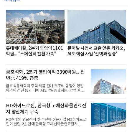
했으며, ▲팀장·부장(7.27), ▲계장·주임(7.28), ▲과
장·차장(7.29), ▲대리(7.30) 등 직급별로 총 4회에 걸
쳐 진행됐다.참고로 새로이(e)는 NH농협캐피탈 MZ
세대들로(과장~계장) 구성된 자율 참여조직으로, 조
직문화 혁신과 업무 효율성 향상을 위한 다양한 활동
을 추진하며,새로운 변화와 이로운 영향력을 조직전
반에 전파하는 역할
롯데케미칼, 2분기 영업익 1101
문어발 사업서 교훈 얻은 카카오,
억원... "스페셜티 전환 가속"
AI도 핵심 사업 '선택과 집중'
금호석화, 2분기 영업이익 3390억원... 전
년比 419% 급증
금호석유화학이 주력 제품 판매 호조에 힘입어 영업
이익이 전년 동기 대비 419.7% 증가하는 '깜짝 실
적'을 냈다. 금호석유화학은 연결 기준 올해 2분기 영
업이익이 3390억원으로 지난해 동기보다 419.7% 증
가한 것으로 잠정 집계됐다고 7일 공시했다.매출은 2
HD하이드로젠, 한국형 고체산화물연료전
조2682억원으로 지난해 동기 대비 27.9% 증가했다.
지 양산체계 구축
순이익은 3004억원으로 420.4% 늘었다.이번 호실적
은 주력 제품인 NB라텍스와 합성수지 판매 호조가 견
HD현대의 연료전지 및 수전해 전문기업 HD하이드로
인한 것으로 풀이된다. 미국의 중국산 의료용 고무장
젠이 설립 2년 만에 한국형 고체산화물연료전지
갑 관세 인상 이후 동남아 장갑업체의 가동률이 높아
(SOFC, Solid Oxide Fuel Cell) 양산체계를 구축하고
지면서 NB라텍스 수요가 증가했고, 원재료인 부타디