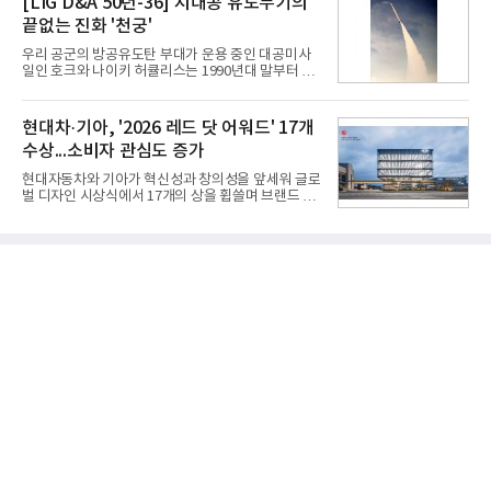
[LIG D&A 50년-36] 지대공 유도무기의
따른 기저효과가 실
RGB 등 거실용 TV로 인기가 높은 베스트셀러 TV 20
끝없는 진화 '천궁'
개 모델이며, 동시 구독 계약 시 스탠바이미2(모델명
27LX6TPGA) 구독료를 50% 할인 받을 수 있다. 프로
우리 공군의 방공유도탄 부대가 운용 중인 대공미사
모션 대상 모델과 혜택, 구독료 등 프로모션 세부 사항
일인 호크와 나이키 허큘리스는 1990년대 말부터 성
은 베스트샵 판매 매니저에게 문의하면 자세히 안내
능 면에서 한계를 보이기 시작했다. 이에 따라 정부는
받을 수 있다.LG TV를 구독으로 이용하면 최대 6년까
기존 미사일체계를 대체할 중고도 및 중거리 대공미
지 구독 계약기간 내 무상 A/S를 받을 수 있으며, 이사
사일을 개발하기로 결정했다.처음 KM-SAM 사업으로
현대차·기아, '2026 레드 닷 어워드' 17개
등으로 이전
불린 이 사업의 명칭은 호크(Iron Hawk, 철매)를 대체
수상...소비자 관심도 증가
한다는 의미에서 ‘철매Ⅱ’ 로 정해졌다. 철매Ⅱ 개발
사업은 미사일체계 완성 후인 2011년 ‘천궁(天弓)’으
현대자동차와 기아가 혁신성과 창의성을 앞세워 글로
로 다시 장비명이 바뀌었다. 17개 업체와 관련 기관이
벌 디자인 시상식에서 17개의 상을 휩쓸며 브랜드 경
참여한 가운데 LIG 넥스원은 탐색 개발에서 체계개발
쟁력을 다시 한번 입증했다.현대자동차·기아는 '2026
완료까지 모든 과정에 참여했다. 1976년 호크 미사일
레드 닷 어워드: 브랜드 & 커뮤니케이션 디자인 부문
창정비 업체로 출발했던 회사가 호크 대체 유도무기
(Red Dot Design Award: Brand &
인 천궁
Communication Design)'에서 최우수상 2개, 본상
15개를 수상했다고 7일 밝혔다.'레드 닷 어워드'는 독
일 iF, 미국 IDEA와 함께 세계 3대 디자인 시상식으로
손꼽히는 세계 최대 규모의 디자인 공모전이다. 독일
노르트라인 베스트팔렌 디자인센터(Design
Zentrum Nordrhein Westfalen)가 주관해 매년 ▲
제품 디자인 ▲브랜드 & 커뮤니케이션 디자인 ▲디
자인 콘셉트 각 부문에서 우수한