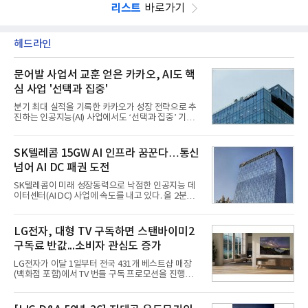
리스트
바로가기
헤드라인
문어발 사업서 교훈 얻은 카카오, AI도 핵
심 사업 '선택과 집중'
분기 최대 실적을 기록한 카카오가 성장 전략으로 추
진하는 인공지능(AI) 사업에서도 ‘선택과 집중’ 기조
를 강화하고 있다. 경쟁사들이 AI 데이터센터 등 인프
라 투자에 나서는 것과 달리, 카카오는 ‘카카오톡’이
라는 플랫폼 경쟁력을 활용한 AI 에이전트 서비스에
SK텔레콤 15GW AI 인프라 꿈꾼다…통신
집중하는 전략이다. 과거 무리한 사업 확장 과정에서
넘어 AI DC 패권 도전
겪었던 시행착오를 되풀이하지 않고 핵심 역량에 집
중하겠다는 취지로 풀이된다.7일 업계에 따르면 카카
SK텔레콤이 미래 성장동력으로 낙점한 인공지능 데
오는 올해 2분기 연결 기준 매출 2조985억원, 영업이
이터센터(AI DC) 사업에 속도를 내고 있다. 올 2분기
익 2770억원을 기록했다. 전년 동기 대비 매출과 영업
AI 데이터센터 매출이 90% 이상 급증한 데 이어, 오
이익은 각각 9%, 36% 증가해 모두 분기 기준 역대
는 2035년까지 총 15GW(기가와트) 규모의 AI DC를
최대치다. 상반기 기준 매출은 4조405억원, 영업이익
구축하겠다는 대형 청사진을 제시하면서다. 이에 따
LG전자, 대형 TV 구독하면 스탠바이미2
은 4884억
라 경쟁 구도 역시 이동통신사인 KT, LG유플러스를
구독료 반값...소비자 관심도 증가
넘어 네이버, 삼성SDS 등 IT 인프라 기업으로 확장되
고 있다.7일 SK텔레콤에 따르면 회사는 올해 2분기
LG전자가 이달 1일부터 전국 431개 베스트샵 매장
연결 기준 매출 4조 3591억원, 영업이익 5660억원을
(백화점 포함)에서 TV 번들 구독 프로모션을 진행하고
기록했다. 매출은 전년 동기 대비 0.5%, 영업이익은
있다. 대형 TV 구독 시 스탠바이미2 구독료를 반값 할
67.3% 증가한 수치다. AI DC 사업의 성장에 더해 수
인해주는 프로모션이다.대상 제품은 65·77·83형 올
익성 중심 경영, 그리고 지난해 발생한 일회성 비용에
레드, 75·86·100형 마이크로 RGB, 75·86형 미니