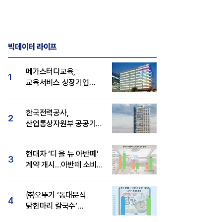
빅데이터 라이프
메가스터디교육,
1
교육서비스 상장기업
브랜드평판 8월 빅데이터
1위...대교 뒤이어
한국전력공사,
2
산업통상자원부 공공기관
브랜드평판 8월 빅데이터
1위
현대차 ‘디 올 뉴 아반떼’
3
계약 개시…아반떼 소비자
관심도·호감도 모두 급등
㈜오뚜기 ‘동대문식
4
닭한마리 칼국수’
인기..."온라인서도 맛·