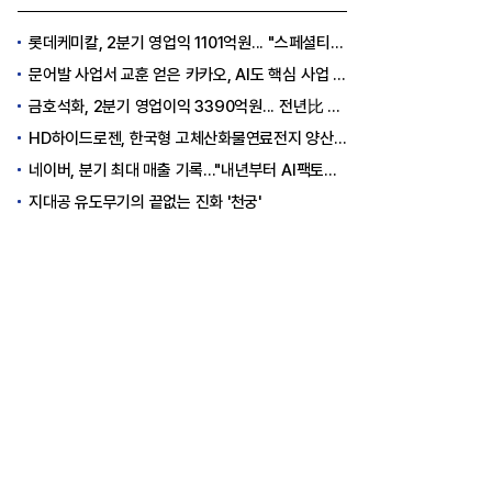
롯데케미칼, 2분기 영업익 1101억원... "스페셜티 전환 가속"
문어발 사업서 교훈 얻은 카카오, AI도 핵심 사업 '선택과 집중'
금호석화, 2분기 영업이익 3390억원... 전년比 419% 급증
HD하이드로젠, 한국형 고체산화물연료전지 양산체계 구축
네이버, 분기 최대 매출 기록..."내년부터 AI팩토리 수익 날 것"
지대공 유도무기의 끝없는 진화 '천궁'