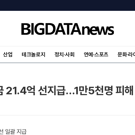
산업
테크놀로지
정치·사회
연예·스포츠
문화·라
 21.4억 선지급…1만5천명 피해
선 일괄 지급