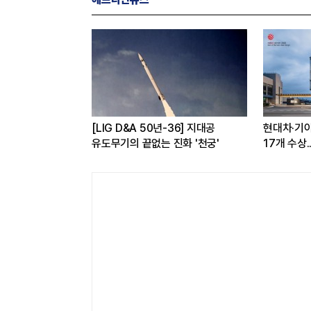
2026 레드 닷 어워드'
한국전력공사, 산업통상부 공공기관
쿠팡,
.소비자 관심도 증가
브랜드평판 8월 빅데이터 1위
개선..