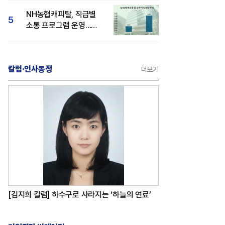
감성 호평"
NH농협캐피탈, 직급별
5
소통 프로그램 운영…
경영성과 등 주목 소비자
관심도 상승
칼럼·인사동정
더보기
[김지희 칼럼] 하수구로 사라지는 ‘하늘의 연료’