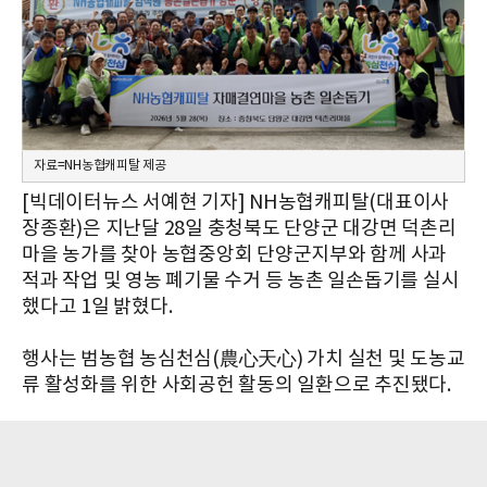
자료=NH농협캐피탈 제공
[빅데이터뉴스 서예현 기자] NH농협캐피탈(대표이사
장종환)은 지난달 28일 충청북도 단양군 대강면 덕촌리
마을 농가를 찾아 농협중앙회 단양군지부와 함께 사과
적과 작업 및 영농 폐기물 수거 등 농촌 일손돕기를 실시
했다고 1일 밝혔다.
행사는 범농협 농심천심(農心天心) 가치 실천 및 도농교
류 활성화를 위한 사회공헌 활동의 일환으로 추진됐다.