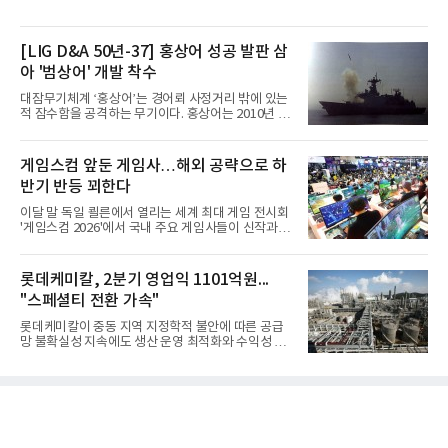
[LIG D&A 50년-37] 홍상어 성공 발판 삼
아 '범상어' 개발 착수
대잠무기체계 ‘홍상어’는 경어뢰 사정거리 밖에 있는
적 잠수함을 공격하는 무기이다. 홍상어는 2010년 넥
스원퓨처 시절 진해하우스에서 최초 생산돼 전력화가
이뤄졌다. 이후 2012년 한국형 구축함(KDX-1) 이상
의 함정에 실전 배치됐다.그해 7월 해군은 동해상에서
게임스컴 앞둔 게임사…해외 공략으로 하
성능 검증을 위해 홍상어 시험발사를 실시했다. 이때
반기 반등 꾀한다
홍상어가 목표 지점에서 입수한 후 표적을 타격하지
못하고 물속에서 멈춰버리는 예상 밖의 일이 벌어졌
이달 말 독일 쾰른에서 열리는 세계 최대 게임 전시회
다. 2차 품질확인 사격 시험에서도 만족스러운 결과를
'게임스컴 2026'에서 국내 주요 게임사들이 신작과 글
얻지 못했다. 완벽한 신뢰성 확보를 위해 LIG넥스원은
로벌 전략을 공개한다. 상반기 게임사들의 실적이 업
국방과학연구소(ADD) 테스크포스(TF)와 합심해 본
체별로 엇갈린 가운데 하반기 신작 흥행과 해외 시장
격적인 개선 작업에 착수했다.홍상어 유도탄의 모든
성과가 실적을 좌우할 핵심 변수로 떠오르고 있다.8일
롯데케미칼, 2분기 영업익 1101억원...
분야를
업계에 따르면 올해 상반기 게임업계는 기업별 성적
"스페셜티 전환 가속"
표가 크게 갈렸다. 대표적으로 크래프톤은 'PUBG: 배
틀그라운드'의 안정적인 성장에 힘입어 상반기 연결
롯데케미칼이 중동 지역 지정학적 불안에 따른 공급
기준 매출 2조6616억원, 영업이익 9725억원으로 역
망 불확실성 지속에도 생산 운영 최적화와 수익성 중
대 최대 실적을 기록했다. 엔씨도 올해 출시한 '아이온
심의 사업 운영을 통해 전분기에 이어 흑자 기조를 이
2' 등에 힘입어 호실적을 거둘 것으로 전망된다.반면
어갔다.롯데케미칼이 2026년 2분기 연결 기준 매출
넷마블은 2분기 매출이 증가했지만 영업이익은 전년
액 5조6864억원, 영업이익 1101억원을 기록했다고 7
동기 대
일 밝혔다. 사업별로는 기초화학 부문(롯데케미칼 기
초소재사업·LC타이탄·LC USA·롯데대산석화)이 매
출 3조9403억원, 영업이익 23억원을 기록했다. 정기
보수 영향과 원료 가격 변동에 따른 래깅 효과로 전분