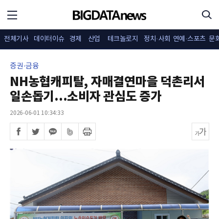
전체기사
데이터이슈
경제
산업
테크놀로지
정치·사회
연예·스포츠
문
증권·금융
NH농협캐피탈, 자매결연마을 덕촌리서
일손돕기...소비자 관심도 증가
2026-06-01 10:34:33