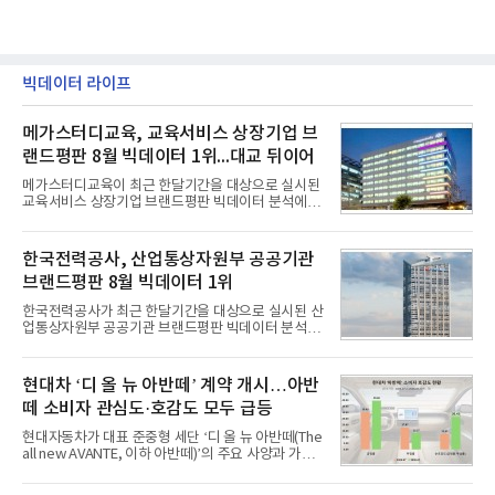
빅데이터 라이프
메가스터디교육, 교육서비스 상장기업 브
랜드평판 8월 빅데이터 1위...대교 뒤이어
메가스터디교육이 최근 한달기간을 대상으로 실시된
교육서비스 상장기업 브랜드평판 빅데이터 분석에서
1위를 차지했다. 대교와 디지털대상이 뒤를 이었다.7
일 한국기업평판연구소(소장 구창환)는 국내 교육서
비스 상장기업 브랜드를 대상으로 지난 7월 7일부터
한국전력공사, 산업통상자원부 공공기관
8월 7일까지 수집된 소비자 빅데이터 10,074,233건
브랜드평판 8월 빅데이터 1위
을 분석한 결과, 메가스터디교육이 브랜드평판지수
1,710,926을 기록하며 8월 1위에 올랐다고 밝혔다.
한국전력공사가 최근 한달기간을 대상으로 실시된 산
분석에 활용된 빅데이터는 지난 7월(9,491,206건) 대
업통상자원부 공공기관 브랜드평판 빅데이터 분석에
비 6.14% 증가한 수치로, 교육서비스 상장기업 브랜
서 1위를 차지했다. 한국가스공사와 한국수력원자력
드에 대한 소비자 관심이 확대됐다.연구소에 따르면 8
이 순으로 뒤를 이었다.7일 한국기업평판연구소(소장
월 교육서비스 상장기업 브랜드평판 순위는 메가스터
구창환)는 산업통상자원부 공공기관 41개 브랜드를
현대차 ‘디 올 뉴 아반떼’ 계약 개시…아반
디교육, 대교, 디지
대상으로 지난 7월 7일부터 8월 7일까지 수집된 소비
떼 소비자 관심도·호감도 모두 급등
자 빅데이터 91,102,549건을 분석한 결과, 한국전력
공사가 브랜드평판지수 10,670,633을 기록하며 8월
현대자동차가 대표 준중형 세단 ‘디 올 뉴 아반떼(The
1위에 올랐다고 밝혔다. 분석에 활용된 빅데이터는 지
all new AVANTE, 이하 아반떼)’의 주요 사양과 가격
난 7월(88,893,823건) 대비 2.48% 증가한 수치다.연
을 공개하고 5일부터 계약을 시작한다고 밝혔다.아반
구소에 따르면 8월 산업통상자원부 공공기관 브랜드
떼는 6년 만에 선보이는 8세대 완전변경 모델로, ▲정
평판 30위 순위는 한국전력공사, 한국가스공사, 한국