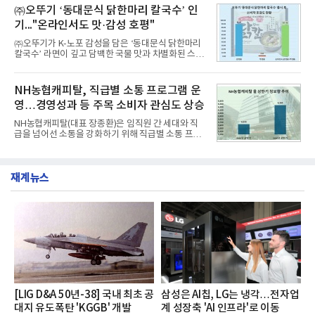
교한 선과 면을 중심으로 완성한 파격적인 디자인 ▲
㈜오뚜기 ‘동대문식 닭한마리 칼국수’ 인
수력원자력, 한국석
과거 중형 세단 수준으로 확대된 차체 제원 ▲글로벌
기..."온라인서도 맛·감성 호평"
최고 수준의 안전성 ▲성능과 효율을 동시에 높인 주
행 완성도 ▲첨단 편의 및 디지털 사양 적용 등을 통해
㈜오뚜기가 K-노포 감성을 담은 ‘동대문식 닭한마리
글로벌 준중형 세단의 새로운 기준을 세웠다.아반떼
칼국수’ 라면이 깊고 담백한 국물 맛과 차별화된 스토
는 가솔린 2.0과 1.6 하이브리드 두 가지 파워트레인
리로 출시 초기부터 높은 인기를 얻고 있다고 4일 밝
과 모던, 프리미엄, 인스퍼레이션 세 가지 트림으로
혔다.‘동대문식 닭한마리 칼국수’는 예상을 뛰어넘는
운영된다.◆ 디자인·공간·안전·성능 전반에서 차급을
소비자 호응에 힘입어 지난 7월 13일 첫 선을 보인 지
NH농협캐피탈, 직급별 소통 프로그램 운
넘
단 18일 만에 누적 판매량 50만 개를 돌파하는 성과를
영…경영성과 등 주목 소비자 관심도 상승
거두었다.이번 신제품은 개발진이 전국의 닭한마리
전문점을 직접 찾아 다니며 최적의 육수 비율을 완성
NH농협캐피탈(대표 장종환)은 임직원 간 세대와 직
했다. 자극적이지 않으면서도 깊은 닭육수에 마늘의
급을 넘어선 소통을 강화하기 위해 직급별 소통 프로
개운한 풍미를 더했으며, 국물이 잘 배어들면서도 쫄
그램'너하(NH)고, 나하(NH)고, NH GO!'를 지난 27일
깃한 식감이 살아있는 칼국수 면발을 정교하게 구현
부터 30일까지 서울 원센티널 NH농협캐피탈타워 22
했다는게 회사측의 설명이다.실제 현장 시식 행사에
층에서 운영했다고 31일 밝혔다.이번 프로그램은 경
서도
재계뉴스
영지원부 홍보팀과 2026년 새로이(e)＊가 공동 주관
했으며, ▲팀장·부장(7.27), ▲계장·주임(7.28), ▲과
장·차장(7.29), ▲대리(7.30) 등 직급별로 총 4회에 걸
쳐 진행됐다.참고로 새로이(e)는 NH농협캐피탈 MZ
세대들로(과장~계장) 구성된 자율 참여조직으로, 조
직문화 혁신과 업무 효율성 향상을 위한 다양한 활동
을 추진하며,새로운 변화와 이로운 영향력을 조직전
반에 전파하는 역할
[LIG D&A 50년-38] 국내 최초 공
삼성은 AI칩, LG는 냉각…전자업
대지 유도폭탄 'KGGB' 개발
계 성장축 'AI 인프라'로 이동