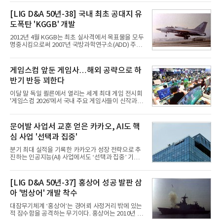
접어든 가운데 삼성전자는 AI 반도체를 중심으로 데
이터센터 생태계 공략을 강화하고 LG전자는 냉각솔
[LIG D&A 50년-38] 국내 최초 공대지 유
루션·전장·로봇 등 기업용 솔루션 사업 확대에 속도를
도폭탄 'KGGB' 개발
내고 있다.9일 업계에 따르면 LG전자는 2분기 생활가
전과 프리미엄 제품 경쟁력에 더해 B2B 사업 확대 효
2012년 4월 KGGB는 최초 실사격에서 목표물을 모두
과로 수익성을 방어한 반면 삼성전자는 디바이스경험
명중시킴으로써 2007년 국방과학연구소(ADD) 주관
(DX) 부문의 TV·생활가전 수익성이 악화됐다. 대신 삼
으로 시작된 KGGB 개발사업에 LIG넥스원은 시제업
성은 AI 메모리 등 반도체 사업을 중심으로 새로운 성
체로 참여했다. 체계개발에는 총 400여억 원의 개발
장 동력을 확보하는 데 집중하고 있다.LG전자는 B2B
비와 62개월의 기간이 소요됐다. 한국형 GPS 유도폭
게임스컴 앞둔 게임사…해외 공략으로 하
사업 확대
탄 KGGB(Korea GPS Guided Bomb)는 국내 최초
반기 반등 꾀한다
의 공대지 유도폭탄으로 2012년에 최종 전투용 적합
판정을 받았다.우리 공군이 운용하는 모든 전투기에
이달 말 독일 쾰른에서 열리는 세계 최대 게임 전시회
탑재할 수 있는 KGGB는 일반목적폭탄(General
'게임스컴 2026'에서 국내 주요 게임사들이 신작과 글
Purpose Bomb)에 장착하여 운용토록 개발됐다.이
로벌 전략을 공개한다. 상반기 게임사들의 실적이 업
는 현재 군에서 보유하고 있는 상당량의 일반목적폭
체별로 엇갈린 가운데 하반기 신작 흥행과 해외 시장
탄을 활용하기 위한 취지였다.항공기에 장착된 KGGB
성과가 실적을 좌우할 핵심 변수로 떠오르고 있다.8일
문어발 사업서 교훈 얻은 카카오, AI도 핵
는 조종사가 휴대하는 명령통신장치(PDU, P
업계에 따르면 올해 상반기 게임업계는 기업별 성적
심 사업 '선택과 집중'
표가 크게 갈렸다. 대표적으로 크래프톤은 'PUBG: 배
틀그라운드'의 안정적인 성장에 힘입어 상반기 연결
분기 최대 실적을 기록한 카카오가 성장 전략으로 추
기준 매출 2조6616억원, 영업이익 9725억원으로 역
진하는 인공지능(AI) 사업에서도 ‘선택과 집중’ 기조
대 최대 실적을 기록했다. 엔씨도 올해 출시한 '아이온
를 강화하고 있다. 경쟁사들이 AI 데이터센터 등 인프
2' 등에 힘입어 호실적을 거둘 것으로 전망된다.반면
라 투자에 나서는 것과 달리, 카카오는 ‘카카오톡’이
넷마블은 2분기 매출이 증가했지만 영업이익은 전년
라는 플랫폼 경쟁력을 활용한 AI 에이전트 서비스에
[LIG D&A 50년-37] 홍상어 성공 발판 삼
동기 대
집중하는 전략이다. 과거 무리한 사업 확장 과정에서
아 '범상어' 개발 착수
겪었던 시행착오를 되풀이하지 않고 핵심 역량에 집
중하겠다는 취지로 풀이된다.7일 업계에 따르면 카카
대잠무기체계 ‘홍상어’는 경어뢰 사정거리 밖에 있는
오는 올해 2분기 연결 기준 매출 2조985억원, 영업이
적 잠수함을 공격하는 무기이다. 홍상어는 2010년 넥
익 2770억원을 기록했다. 전년 동기 대비 매출과 영업