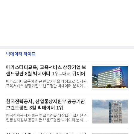
빅데이터 라이프
메가스터디교육, 교육서비스 상장기업 브
랜드평판 8월 빅데이터 1위...대교 뒤이어
메가스터디교육이 최근 한달기간을 대상으로 실시된
교육서비스 상장기업 브랜드평판 빅데이터 분석에서
1위를 차지했다. 대교와 디지털대상이 뒤를 이었다.7
일 한국기업평판연구소(소장 구창환)는 국내 교육서
비스 상장기업 브랜드를 대상으로 지난 7월 7일부터
한국전력공사, 산업통상자원부 공공기관
8월 7일까지 수집된 소비자 빅데이터 10,074,233건
브랜드평판 8월 빅데이터 1위
을 분석한 결과, 메가스터디교육이 브랜드평판지수
1,710,926을 기록하며 8월 1위에 올랐다고 밝혔다.
한국전력공사가 최근 한달기간을 대상으로 실시된 산
분석에 활용된 빅데이터는 지난 7월(9,491,206건) 대
업통상자원부 공공기관 브랜드평판 빅데이터 분석에
비 6.14% 증가한 수치로, 교육서비스 상장기업 브랜
서 1위를 차지했다. 한국가스공사와 한국수력원자력
드에 대한 소비자 관심이 확대됐다.연구소에 따르면 8
이 순으로 뒤를 이었다.7일 한국기업평판연구소(소장
월 교육서비스 상장기업 브랜드평판 순위는 메가스터
구창환)는 산업통상자원부 공공기관 41개 브랜드를