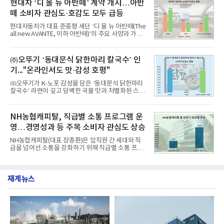
현대차 ‘디 올 뉴 아반떼’ 계약 개시…아반
디교육, 대교, 디지
대상으로 지난 7월 7일부터 8월 7일까지 수집된 소비
떼 소비자 관심도·호감도 모두 급등
자 빅데이터 91,102,549건을 분석한 결과, 한국전력
공사가 브랜드평판지수 10,670,633을 기록하며 8월
현대자동차가 대표 준중형 세단 ‘디 올 뉴 아반떼(The
1위에 올랐다고 밝혔다. 분석에 활용된 빅데이터는 지
all new AVANTE, 이하 아반떼)’의 주요 사양과 가격
난 7월(88,893,823건) 대비 2.48% 증가한 수치다.연
을 공개하고 5일부터 계약을 시작한다고 밝혔다.아반
구소에 따르면 8월 산업통상자원부 공공기관 브랜드
떼는 6년 만에 선보이는 8세대 완전변경 모델로, ▲정
평판 30위 순위는 한국전력공사, 한국가스공사, 한국
교한 선과 면을 중심으로 완성한 파격적인 디자인 ▲
㈜오뚜기 ‘동대문식 닭한마리 칼국수’ 인
수력원자력, 한국석
과거 중형 세단 수준으로 확대된 차체 제원 ▲글로벌
기..."온라인서도 맛·감성 호평"
최고 수준의 안전성 ▲성능과 효율을 동시에 높인 주
행 완성도 ▲첨단 편의 및 디지털 사양 적용 등을 통해
㈜오뚜기가 K-노포 감성을 담은 ‘동대문식 닭한마리
글로벌 준중형 세단의 새로운 기준을 세웠다.아반떼
칼국수’ 라면이 깊고 담백한 국물 맛과 차별화된 스토
는 가솔린 2.0과 1.6 하이브리드 두 가지 파워트레인
리로 출시 초기부터 높은 인기를 얻고 있다고 4일 밝
과 모던, 프리미엄, 인스퍼레이션 세 가지 트림으로
혔다.‘동대문식 닭한마리 칼국수’는 예상을 뛰어넘는
운영된다.◆ 디자인·공간·안전·성능 전반에서 차급을
소비자 호응에 힘입어 지난 7월 13일 첫 선을 보인 지
NH농협캐피탈, 직급별 소통 프로그램 운
넘
단 18일 만에 누적 판매량 50만 개를 돌파하는 성과를
영…경영성과 등 주목 소비자 관심도 상승
거두었다.이번 신제품은 개발진이 전국의 닭한마리
전문점을 직접 찾아 다니며 최적의 육수 비율을 완성
NH농협캐피탈(대표 장종환)은 임직원 간 세대와 직
했다. 자극적이지 않으면서도 깊은 닭육수에 마늘의
급을 넘어선 소통을 강화하기 위해 직급별 소통 프로
개운한 풍미를 더했으며, 국물이 잘 배어들면서도 쫄
그램'너하(NH)고, 나하(NH)고, NH GO!'를 지난 27일
깃한 식감이 살아있는 칼국수 면발을 정교하게 구현
부터 30일까지 서울 원센티널 NH농협캐피탈타워 22
했다는게 회사측의 설명이다.실제 현장 시식 행사에
층에서 운영했다고 31일 밝혔다.이번 프로그램은 경
서도
재계뉴스
영지원부 홍보팀과 2026년 새로이(e)＊가 공동 주관
했으며, ▲팀장·부장(7.27), ▲계장·주임(7.28), ▲과
장·차장(7.29), ▲대리(7.30) 등 직급별로 총 4회에 걸
쳐 진행됐다.참고로 새로이(e)는 NH농협캐피탈 MZ
세대들로(과장~계장) 구성된 자율 참여조직으로, 조
직문화 혁신과 업무 효율성 향상을 위한 다양한 활동
을 추진하며,새로운 변화와 이로운 영향력을 조직전