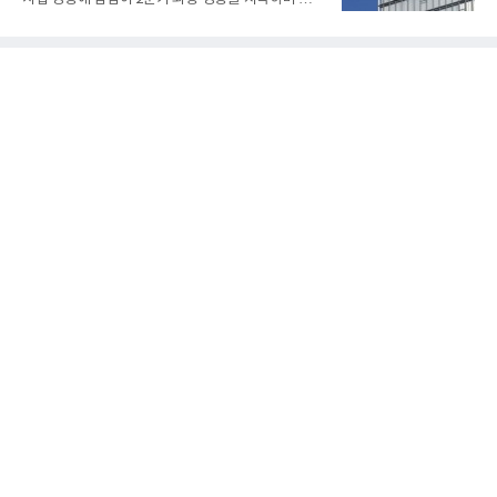
젠은 제품과 제조시설의 전기설비 안전성과 적합성을
최대 매출을 기록했다. AI 검색 서비스 'AI 탭'의 이용
확인받으면서 안정적인 제품 생산과 공급을 위한 기
자 증가와 엔비디아와 추진하는 AI 팩토리를 앞세워
반을 마련했다고 설명했다.SOFC는 600~1000℃의
AI 수익화에도 속도를 내고 있다.네이버는 올해 2분기
고온에서 작동하는 고효율 친환경 발
연결 기준 매출 3조3888억원, 영업이익 5203억원을
기록했다고 7일 밝혔다. 매출은 광고·커머스 등 핵심
사업과 글로벌 C2C 성장에 힘입어 전년 동기 대비
16.2% 증가한 분기 최대 매출을 기록했다. 반면 영업
이익은 AI 인프라 투자 영향으로 0.2% 감소했다.사업
별 매출은 네이버 플랫폼 1조9022억원, 파이낸셜 플
랫폼 4707억원, 글로벌 도전 1조159억원이다.네이버
플랫폼은