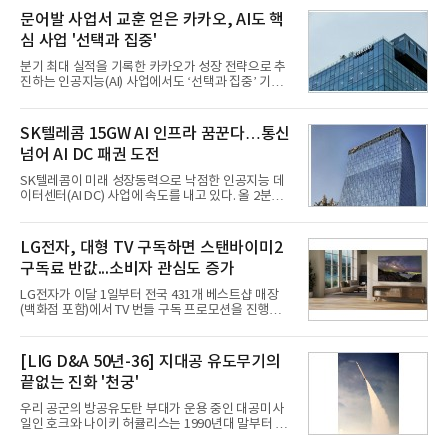
문어발 사업서 교훈 얻은 카카오, AI도 핵
심 사업 '선택과 집중'
분기 최대 실적을 기록한 카카오가 성장 전략으로 추
진하는 인공지능(AI) 사업에서도 ‘선택과 집중’ 기조
를 강화하고 있다. 경쟁사들이 AI 데이터센터 등 인프
라 투자에 나서는 것과 달리, 카카오는 ‘카카오톡’이
라는 플랫폼 경쟁력을 활용한 AI 에이전트 서비스에
SK텔레콤 15GW AI 인프라 꿈꾼다…통신
집중하는 전략이다. 과거 무리한 사업 확장 과정에서
넘어 AI DC 패권 도전
겪었던 시행착오를 되풀이하지 않고 핵심 역량에 집
중하겠다는 취지로 풀이된다.7일 업계에 따르면 카카
SK텔레콤이 미래 성장동력으로 낙점한 인공지능 데
오는 올해 2분기 연결 기준 매출 2조985억원, 영업이
이터센터(AI DC) 사업에 속도를 내고 있다. 올 2분기
익 2770억원을 기록했다. 전년 동기 대비 매출과 영업
AI 데이터센터 매출이 90% 이상 급증한 데 이어, 오
이익은 각각 9%, 36% 증가해 모두 분기 기준 역대
는 2035년까지 총 15GW(기가와트) 규모의 AI DC를
최대치다. 상반기 기준 매출은 4조405억원, 영업이익
구축하겠다는 대형 청사진을 제시하면서다. 이에 따
LG전자, 대형 TV 구독하면 스탠바이미2
은 4884억
라 경쟁 구도 역시 이동통신사인 KT, LG유플러스를
구독료 반값...소비자 관심도 증가
넘어 네이버, 삼성SDS 등 IT 인프라 기업으로 확장되
고 있다.7일 SK텔레콤에 따르면 회사는 올해 2분기
LG전자가 이달 1일부터 전국 431개 베스트샵 매장
연결 기준 매출 4조 3591억원, 영업이익 5660억원을
(백화점 포함)에서 TV 번들 구독 프로모션을 진행하고
기록했다. 매출은 전년 동기 대비 0.5%, 영업이익은
있다. 대형 TV 구독 시 스탠바이미2 구독료를 반값 할
67.3% 증가한 수치다. AI DC 사업의 성장에 더해 수
인해주는 프로모션이다.대상 제품은 65·77·83형 올
익성 중심 경영, 그리고 지난해 발생한 일회성 비용에
레드, 75·86·100형 마이크로 RGB, 75·86형 미니
[LIG D&A 50년-36] 지대공 유도무기의
따른 기저효과가 실
RGB 등 거실용 TV로 인기가 높은 베스트셀러 TV 20
끝없는 진화 '천궁'
개 모델이며, 동시 구독 계약 시 스탠바이미2(모델명
27LX6TPGA) 구독료를 50% 할인 받을 수 있다. 프로
우리 공군의 방공유도탄 부대가 운용 중인 대공미사
모션 대상 모델과 혜택, 구독료 등 프로모션 세부 사항
일인 호크와 나이키 허큘리스는 1990년대 말부터 성
은 베스트샵 판매 매니저에게 문의하면 자세히 안내
능 면에서 한계를 보이기 시작했다. 이에 따라 정부는
받을 수 있다.LG TV를 구독으로 이용하면 최대 6년까