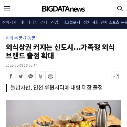
전체기사
데이터이슈
경제
산업
테크놀로지
정치·사회
연예·스포츠
문
제약·식품·화장품
외식상권 커지는 신도시...가족형 외식
브랜드 출점 확대
2026-05-08 10:05:47
들밥차반, 인천 루윈시티에 대형 매장 출점