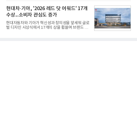
기존 미사일체계를 대체할 중고도 및 중거리 대공미
지 구독 계약기간 내 무상 A/S를 받을 수 있으며, 이사
사일을 개발하기로 결정했다.처음 KM-SAM 사업으로
현대차·기아, '2026 레드 닷 어워드' 17개
등으로 이전
불린 이 사업의 명칭은 호크(Iron Hawk, 철매)를 대체
수상...소비자 관심도 증가
한다는 의미에서 ‘철매Ⅱ’ 로 정해졌다. 철매Ⅱ 개발
사업은 미사일체계 완성 후인 2011년 ‘천궁(天弓)’으
현대자동차와 기아가 혁신성과 창의성을 앞세워 글로
로 다시 장비명이 바뀌었다. 17개 업체와 관련 기관이
벌 디자인 시상식에서 17개의 상을 휩쓸며 브랜드 경
참여한 가운데 LIG 넥스원은 탐색 개발에서 체계개발
쟁력을 다시 한번 입증했다.현대자동차·기아는 '2026
완료까지 모든 과정에 참여했다. 1976년 호크 미사일
레드 닷 어워드: 브랜드 & 커뮤니케이션 디자인 부문
창정비 업체로 출발했던 회사가 호크 대체 유도무기
(Red Dot Design Award: Brand &
인 천궁
Communication Design)'에서 최우수상 2개, 본상
15개를 수상했다고 7일 밝혔다.'레드 닷 어워드'는 독
일 iF, 미국 IDEA와 함께 세계 3대 디자인 시상식으로
손꼽히는 세계 최대 규모의 디자인 공모전이다. 독일
노르트라인 베스트팔렌 디자인센터(Design
Zentrum Nordrhein Westfalen)가 주관해 매년 ▲
제품 디자인 ▲브랜드 & 커뮤니케이션 디자인 ▲디
자인 콘셉트 각 부문에서 우수한