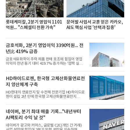
반에 전파하는 역할
롯데케미칼, 2분기 영업익 1101
문어발 사업서 교훈 얻은 카카오,
억원... "스페셜티 전환 가속"
AI도 핵심 사업 '선택과 집중'
금호석화, 2분기 영업이익 3390억원... 전
년比 419% 급증
금호석유화학이 주력 제품 판매 호조에 힘입어 영업
이익이 전년 동기 대비 419.7% 증가하는 '깜짝 실
적'을 냈다. 금호석유화학은 연결 기준 올해 2분기 영
업이익이 3390억원으로 지난해 동기보다 419.7% 증
가한 것으로 잠정 집계됐다고 7일 공시했다.매출은 2
HD하이드로젠, 한국형 고체산화물연료전
조2682억원으로 지난해 동기 대비 27.9% 증가했다.
지 양산체계 구축
순이익은 3004억원으로 420.4% 늘었다.이번 호실적
은 주력 제품인 NB라텍스와 합성수지 판매 호조가 견
HD현대의 연료전지 및 수전해 전문기업 HD하이드로
인한 것으로 풀이된다. 미국의 중국산 의료용 고무장
젠이 설립 2년 만에 한국형 고체산화물연료전지
갑 관세 인상 이후 동남아 장갑업체의 가동률이 높아
(SOFC, Solid Oxide Fuel Cell) 양산체계를 구축하고
지면서 NB라텍스 수요가 증가했고, 원재료인 부타디
본격적인 시장 공략에 나선다.HD하이드로젠은 최근
엔(BD) 가격 상승분을 제품 가격에 반영하면서 수익
한국전기안전공사(KESCO)로부터 SOFC 발전설비
네이버, 분기 최대 매출 기록..."내년부터
성이 개선됐다.금호석유
‘HD250’과 ‘HD300’, 제조시설에 대한 사용전검사를
AI팩토리 수익 날 것"
완료하고 제품 양산체계 구축했다고 밝혔다.HD250
과 HD300은 각각 249kW급과 285kW급의 중소형 발
네이버가 광고와 커머스, 글로벌 C2C(개인 간 거래)
전용 SOFC 제품이다. 이번 검사를 통해 HD하이드로
사업 성장에 힘입어 2분기 외형 성장을 지속하며 역대