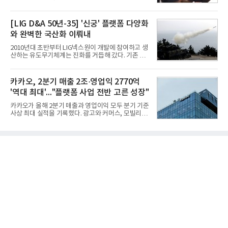
평균 5.3%의 연료 질감 효과를 입증했다. 이는 연간 1
룹 회장과 구광모 LG그룹 회장이 뒤를 이었다.6일 한
만t의 연료를 사용하는 선박 1척 기준 약 3억5000만
국기업평판연구소(소장 구창환)는 빅데이터뉴스와
원의 비용 절감에 해당한다.주목할 점은 오션와이즈
함께 60명의 CEO 브랜드를 대상으로 2026년 7월 6
[LIG D&A 50년-35] '신궁' 플랫폼 다양화
의 핵심
일부터 8월 6일까지 수집된 소비자 빅데이터
와 완벽한 국산화 이뤄내
7,395,735건을 분석한 결과, 삼성 이재용 회장이 브
랜드평판지수 1,984,715를 기록하며 8월 1위에 올랐
2010년대 초반부터 LIG넥스원이 개발에 참여하고 생
다고 밝혔다. 분석에 활용된 빅데이터는 지난 7월
산하는 유도무기체계는 진화를 거듭해 갔다. 기존 무
(14,233,797건) 대비 48.04% 감소한 수치다.8월
기체계에 기반한 새로운 기능이 추가되기도 하고, 활
CEO 브랜드평판 30위 순위는 이재용, 최태원, 정의
용도가 떨어지는 재래식 무기를 새롭게 활용하는 방
선, 구광모, 신동빈, 박현주, 이해진, 정원주, 함영주,
안이 강구됐다. 또 핵심 구성품 국산화를 통해 수출상
카카오, 2분기 매출 2조·영업익 2770억
김승연, 이재현, 강호동, 김범수, 양종
의 제약을 해소하고자 노력했다. 이러한 LIG넥스원의
'역대 최대'..."플랫폼 사업 전반 고른 성장"
신기술 개발 성과가 집약된 무기체계가 바로 휴대용
지대공 유도무기 ‘신궁’이다.신궁은 이미 2009년 수
카카오가 올해 2분기 매출과 영업이익 모두 분기 기준
출을 위한 개량형 멀티런처 개발을 완료함으로써 기
사상 최대 실적을 기록했다. 광고와 커머스, 모빌리
능 다양화와 계열화 가능성을 선보인 바 있었다. 이번
티, 페이 등 플랫폼 사업이 고르게 성장하며 실적을 견
엔 기존 K-30 30mm 대공포 비호 체계에 신궁을 장착
인했다.카카오는 6일 연결 기준 올해 2분기 매출 2조
하는 개량사업, 일명 ‘비호복합’ 프로젝트가 2009년
985억원, 영업이익 2770억원을 기록했다고 밝혔다.
부터 진행됐
전년 동기 대비 매출은 9%, 영업이익은 36% 늘어난
수치다. 전년 동기 실적과 증가율은 카카오게임즈와
카카오헬스케어 관련 손익을 중단영업손익으로 반영
한 기준으로 산출됐다. 지난해 2분기 매출은 1조9175
억원, 영업이익은 2039억원이었다.플랫폼 부문 매출
은 1조2303억원으로 전년 동기 대비 17% 증가했다.
카카오톡 내 광고와 커머스 사업을 아우르는 톡비즈
매출은 6432억원