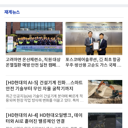
려하기 위해 헌혈 퀴즈와 행운 복권 등 다양한 이벤트
소(소장 구창환)는 국내 소비자들에게 사랑받는 21개
도 진행했다.종근당홀딩스는 임직원들이 기부한 헌혈
생수 브랜드를 대상으로 지난 6월 30일부터 7월 31일
증을 한국백혈병
재계뉴스
까지 수집된 소비자 빅데이터 3,702,555건을 분석한
결과, 삼다수가 브랜드평판지수 1,594,583을 기록하
며 7월 1위에 올랐다고 밝혔다. 분석에 활용된 빅데이
터는 지난 4월(3,435,836건) 대비 7.76% 증가한 수
치다.연구소에 따르면 7월 생수 브랜드평판 순위는 삼
다수, 백산수, 동원샘물, 스파클, 아이시스, 에비앙,
몽베스트, 크리스탈, 풀무원샘물, 평창수, 지리산수,
진로 석수,
고려아연 온산제련소, 직원 대상
포스코에어솔루션, 亞 최초 항공
온열질환 예방 안전 실천 캠페인
우주·방산용 고순도 가스 국제 인
실시
증 획득
[HD현대의 AI-5] 건설기계 진화…스마트
안전 기술부터 무인 자율 굴착기까지
최근 인공지능(AI) 기술이 건설기계 분야에 빠르게 적
용되며 현장 작업 방식에 변화를 이끌고 있다. 특히 무
인 자율화 기술은 작업 효율을 획기적으로 높이며 스
마트 건설 현장 구현을 앞당기고 있다.HD현대사이트
솔루션은 최근 스위스 건설 현장에서 무인 자율 굴착
[HD현대의 AI-4] HD현대오일뱅크, 데이
기를 투입했다. 실제 공사를 진행한 것은 처음으로, 건
터와 AI로 흩어진 밸류체인 연결
설장비 자율화 기술의 새로운 이정표를 제시했다.이
번에 투입된 무인 자율 굴착기는 유럽 대형 건설그룹