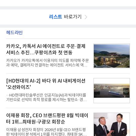
리스트
바로가기
헤드라인
카카오, 카톡서 AI 에이전트로 주문·결제
서비스 추진…쿠팡이츠와 첫 연동
카카오가 카카오톡에서 이용자의 의도를 파악해 주문
과 예약, 결제까지 연결하는 에이전트 서비스에 역량
을 집중한다. 음식 배달을 시작으로 커머스와 예약, 여
행 등으로 적용 범위를 넓혀 AI를 새로운 톡비즈 성장
축으로 만들겠다는 구상이다.정신아 카카오 대표는 6
[HD현대의 AI-2] 바다 위 AI 내비게이션
일 열린 2분기 실적 발표 컨퍼런스콜에서 "AI는 톡비
'오션와이즈'
즈 성장 재점화의 핵심이자 주요 매출원으로 자리 잡
을 것"이라며 이같은 AI 사업 전략을 공개했다. 카카
···HD현대마린슬루선은 인공지능(AI)과 빅데이터를
오는 이날 함께 발표한 2분기 연결 매출이 전년 동기
기반으로 선박의 최적 항로를 제시하는 탈탄소·경제
대비 9% 증가한 2조985억원, 영업이익은 36% 늘어
운항 솔루션 ‘오션와이즈’를 운영하고 있다. 별도의
난 2770억원이라고 밝혔다. 매출과 영업이익 모두 분
장비 설치 없이 일고리즘 만으로 선박의 탄소 배출량
기 기준 역대 최대치다. 카카오는 플랫폼 부문 매출이
을 모니터링 및 예측하며, 연료 소비를 최소화하는 운
이재용 회장, CEO 브랜드평판 8월 빅데이
17% 증가하
항 가이드라인을 제공한다.오션와이즈의 핵심 기능은
터 1위...최태원·구광모 회장순
CI(탄소집약도지수) 실시간 관리 예측, 시 기반 최적
항로 추천, 선단 관리 등이다. HD현대오일뱅크와의
이재용 삼성전자 회장이 2026년 8월 CEO 브랜드평
실증에서는 총 13개 구간, 10만6000km 항해를 통해
판 빅데이터 분석에서 1위를 차지했다. 최태원 SK그