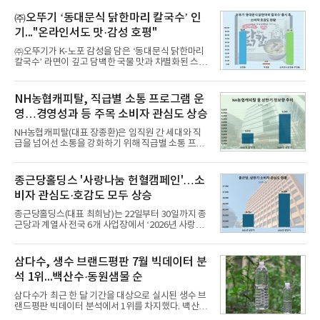
떼는 6년 만에 선보이는 8세대 완전변경 모델로, ▲정
교한 선과 면을 중심으로 완성한 파격적인 디자인 ▲
㈜오뚜기 ‘동대문식 닭한마리 칼국수’ 인
과거 중형 세단 수준으로 확대된 차체 제원 ▲글로벌
기..."온라인서도 맛·감성 호평"
최고 수준의 안전성 ▲성능과 효율을 동시에 높인 주
행 완성도 ▲첨단 편의 및 디지털 사양 적용 등을 통해
㈜오뚜기가 K-노포 감성을 담은 ‘동대문식 닭한마리
글로벌 준중형 세단의 새로운 기준을 세웠다.아반떼
칼국수’ 라면이 깊고 담백한 국물 맛과 차별화된 스토
는 가솔린 2.0과 1.6 하이브리드 두 가지 파워트레인
리로 출시 초기부터 높은 인기를 얻고 있다고 4일 밝
과 모던, 프리미엄, 인스퍼레이션 세 가지 트림으로
혔다.‘동대문식 닭한마리 칼국수’는 예상을 뛰어넘는
운영된다.◆ 디자인·공간·안전·성능 전반에서 차급을
소비자 호응에 힘입어 지난 7월 13일 첫 선을 보인 지
NH농협캐피탈, 직급별 소통 프로그램 운
넘
단 18일 만에 누적 판매량 50만 개를 돌파하는 성과를
영…경영성과 등 주목 소비자 관심도 상승
거두었다.이번 신제품은 개발진이 전국의 닭한마리
전문점을 직접 찾아 다니며 최적의 육수 비율을 완성
NH농협캐피탈(대표 장종환)은 임직원 간 세대와 직
했다. 자극적이지 않으면서도 깊은 닭육수에 마늘의
급을 넘어선 소통을 강화하기 위해 직급별 소통 프로
개운한 풍미를 더했으며, 국물이 잘 배어들면서도 쫄
그램'너하(NH)고, 나하(NH)고, NH GO!'를 지난 27일
깃한 식감이 살아있는 칼국수 면발을 정교하게 구현
부터 30일까지 서울 원센티널 NH농협캐피탈타워 22
했다는게 회사측의 설명이다.실제 현장 시식 행사에
층에서 운영했다고 31일 밝혔다.이번 프로그램은 경
종근당홀딩스 '사랑나눔 헌혈캠페인'…소
서도
영지원부 홍보팀과 2026년 새로이(e)＊가 공동 주관
비자 관심도·호감도 모두 상승
했으며, ▲팀장·부장(7.27), ▲계장·주임(7.28), ▲과
장·차장(7.29), ▲대리(7.30) 등 직급별로 총 4회에 걸
종근당홀딩스(대표 최희남)는 22일부터 30일까지 종
쳐 진행됐다.참고로 새로이(e)는 NH농협캐피탈 MZ
근당과 계열사 전국 6개 사업장에서 ‘2026년 사랑나
세대들로(과장~계장) 구성된 자율 참여조직으로, 조
눔 헌혈캠페인’을 실시했다고 31일 밝혔다.이번 캠페
직문화 혁신과 업무 효율성 향상을 위한 다양한 활동
인은 장마와 폭염, 여름휴가 등으로 헌혈 참여가 줄어
을 추진하며,새로운 변화와 이로운 영향력을 조직전
드는 시기에 안정적 혈액 수급에 기여하고 생명나눔
삼다수, 생수 브랜드평판 7월 빅데이터 분
반에 전파하는 역할
문화를 확산하기 위해 마련됐다.캠페인은 종근당 천
석 1위...백산수·동원샘물 순
안공장을 시작으로 ▲효종연구소 ▲종근당바이오 안
산공장 ▲경보제약 아산본사 ▲종근당건강 당진공장
삼다수가 최근 한 달 기간을 대상으로 실시된 생수 브
▲종근당 본사 등 전국 6개 사업장에서 릴레이 방식
랜드평판 빅데이터 분석에서 1위를 차지했다. 백산수
으로 이어졌다.캠페인 기간에는 임직원의 참여를 독
와 동원샘물이 뒤를 이었다.31일 한국기업평판연구