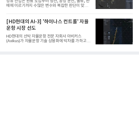
정유 산업은 원료 도입부터 생산, 공정 운전, 물류, 판
키바그(KIBAG)의 스위스 투겐 지역 건설 프로젝트에
매에 이르기까지 수많은 변수와 복잡한 판단이 맞물
서 깊이 3m, 폭 12m, 길이 1km 규모의 토목 공사를
리는 구조를 갖고 있다. 작은 변화 하나가 전체 수익성
수행할 예정이다. 해당 장비에는 HD건설기계의 22t
과 운영 효율에 직접적인 영향을 미치는 만큼, 데이터
급 굴착기를 기반으로 HD현대사이트솔루션의 스마
를 얼마나 빠르고 정확하게 연결하고 활용하느냐가
[HD현대의 AI-3] '하이나스 컨트롤' 자율
트 굴착기 플랫폼
기업경쟁력을 좌우하는 핵심 요소로 떠오르고 있다.
운항 시장 선도
이러한 환경 속에서 HD현대오일뱅크는 인공지능(AI)
을 단순한 업무 자동화 도구로 보지 않고, 정유사의 밸
HD현대의 선박 자율운항 전문 자회사 아비커스
류체인(Value Chain) 전반을 연결하고 최적화하는 핵
(Avikus)가 자율운항 기술 상용화에 박차를 가하고 있
심 기반으로 활용하고 있다.원유 선택과 도입, 생산계
다. 아비커스는 최근 노르웨이선급(DNV)으로부터 자
획, 제품 운영, 물류와 수급, 공정 운전에 이르기까지
율운항 시스템 ‘하이나스 컨트롤(HINAS Control)’에
각 업무를 개별적으로 바라보는 것이 아니라, 하나의
대한 형식승인(Type Approval, TA)을 획득했다.이
흐름
번에 형식승인을 받은 ‘하이나스 컨트롤’은 인지-판
단-제어 기능을 통합한 자율운항 시스템으로, 주변 선
박과 장애물을 스스로 인식하고 운항 상황을 판단, 충
돌을 회피할 수 있도록 제어하는 솔루션이다. 특정 선
박이나 프로젝트에 한정되지 않고 다양한 선박에 범
용적으로 적용 가능한 양산형 자율운항 시스템이 국
제 공인을 받은 것은 처음이라 더욱 눈길을 끈다.이에
따라 하이나스 컨