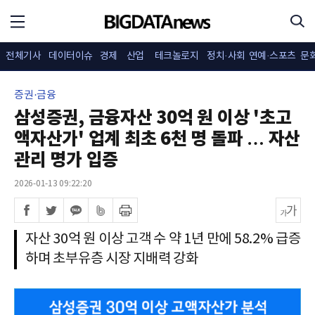
전체기사
데이터이슈
경제
산업
테크놀로지
정치·사회
연예·스포츠
문
증권·금융
삼성증권, 금융자산 30억 원 이상 '초고
액자산가' 업계 최초 6천 명 돌파 … 자산
관리 명가 입증
2026-01-13 09:22:20
자산 30억 원 이상 고객 수 약 1년 만에 58.2% 급증
하며 초부유층 시장 지배력 강화