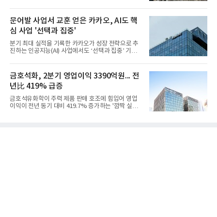
심의 사업 운영을 통해 전분기에 이어 흑자 기조를 이
어갔다.롯데케미칼이 2026년 2분기 연결 기준 매출
액 5조6864억원, 영업이익 1101억원을 기록했다고 7
문어발 사업서 교훈 얻은 카카오, AI도 핵
일 밝혔다. 사업별로는 기초화학 부문(롯데케미칼 기
심 사업 '선택과 집중'
초소재사업·LC타이탄·LC USA·롯데대산석화)이 매
출 3조9403억원, 영업이익 23억원을 기록했다. 정기
분기 최대 실적을 기록한 카카오가 성장 전략으로 추
보수 영향과 원료 가격 변동에 따른 래깅 효과로 전분
진하는 인공지능(AI) 사업에서도 ‘선택과 집중’ 기조
기 대비 수익성은 둔화됐지만 흑자 전환 흐름을 유지
를 강화하고 있다. 경쟁사들이 AI 데이터센터 등 인프
했다.첨단소재 부문은 매출 1조1551억원, 영업이익
라 투자에 나서는 것과 달리, 카카오는 ‘카카오톡’이
1325억원을 기록했다. 주요 제품의 스프레드 확대와
라는 플랫폼 경쟁력을 활용한 AI 에이전트 서비스에
금호석화, 2분기 영업이익 3390억원... 전
우호적인 환율 효과
집중하는 전략이다. 과거 무리한 사업 확장 과정에서
년比 419% 급증
겪었던 시행착오를 되풀이하지 않고 핵심 역량에 집
중하겠다는 취지로 풀이된다.7일 업계에 따르면 카카
금호석유화학이 주력 제품 판매 호조에 힘입어 영업
오는 올해 2분기 연결 기준 매출 2조985억원, 영업이
이익이 전년 동기 대비 419.7% 증가하는 '깜짝 실
익 2770억원을 기록했다. 전년 동기 대비 매출과 영업
적'을 냈다. 금호석유화학은 연결 기준 올해 2분기 영
이익은 각각 9%, 36% 증가해 모두 분기 기준 역대
업이익이 3390억원으로 지난해 동기보다 419.7% 증
최대치다. 상반기 기준 매출은 4조405억원, 영업이익
가한 것으로 잠정 집계됐다고 7일 공시했다.매출은 2
은 4884억
조2682억원으로 지난해 동기 대비 27.9% 증가했다.
순이익은 3004억원으로 420.4% 늘었다.이번 호실적
은 주력 제품인 NB라텍스와 합성수지 판매 호조가 견
인한 것으로 풀이된다. 미국의 중국산 의료용 고무장
갑 관세 인상 이후 동남아 장갑업체의 가동률이 높아
지면서 NB라텍스 수요가 증가했고, 원재료인 부타디
엔(BD) 가격 상승분을 제품 가격에 반영하면서 수익
성이 개선됐다.금호석유