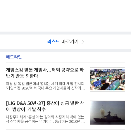
리스트
바로가기
헤드라인
게임스컴 앞둔 게임사…해외 공략으로 하
반기 반등 꾀한다
이달 말 독일 쾰른에서 열리는 세계 최대 게임 전시회
'게임스컴 2026'에서 국내 주요 게임사들이 신작과 글
로벌 전략을 공개한다. 상반기 게임사들의 실적이 업
체별로 엇갈린 가운데 하반기 신작 흥행과 해외 시장
성과가 실적을 좌우할 핵심 변수로 떠오르고 있다.8일
[LIG D&A 50년-37] 홍상어 성공 발판 삼
업계에 따르면 올해 상반기 게임업계는 기업별 성적
아 '범상어' 개발 착수
표가 크게 갈렸다. 대표적으로 크래프톤은 'PUBG: 배
틀그라운드'의 안정적인 성장에 힘입어 상반기 연결
대잠무기체계 ‘홍상어’는 경어뢰 사정거리 밖에 있는
기준 매출 2조6616억원, 영업이익 9725억원으로 역
적 잠수함을 공격하는 무기이다. 홍상어는 2010년 넥
대 최대 실적을 기록했다. 엔씨도 올해 출시한 '아이온
스원퓨처 시절 진해하우스에서 최초 생산돼 전력화가
2' 등에 힘입어 호실적을 거둘 것으로 전망된다.반면
이뤄졌다. 이후 2012년 한국형 구축함(KDX-1) 이상