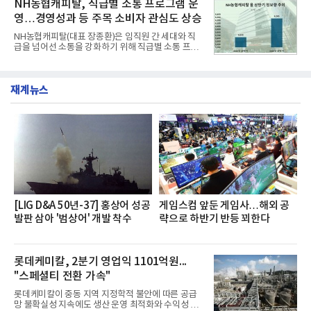
NH농협캐피탈, 직급별 소통 프로그램 운
넘
단 18일 만에 누적 판매량 50만 개를 돌파하는 성과를
영…경영성과 등 주목 소비자 관심도 상승
거두었다.이번 신제품은 개발진이 전국의 닭한마리
전문점을 직접 찾아 다니며 최적의 육수 비율을 완성
NH농협캐피탈(대표 장종환)은 임직원 간 세대와 직
했다. 자극적이지 않으면서도 깊은 닭육수에 마늘의
급을 넘어선 소통을 강화하기 위해 직급별 소통 프로
개운한 풍미를 더했으며, 국물이 잘 배어들면서도 쫄
그램'너하(NH)고, 나하(NH)고, NH GO!'를 지난 27일
깃한 식감이 살아있는 칼국수 면발을 정교하게 구현
부터 30일까지 서울 원센티널 NH농협캐피탈타워 22
했다는게 회사측의 설명이다.실제 현장 시식 행사에
층에서 운영했다고 31일 밝혔다.이번 프로그램은 경
서도
재계뉴스
영지원부 홍보팀과 2026년 새로이(e)＊가 공동 주관
했으며, ▲팀장·부장(7.27), ▲계장·주임(7.28), ▲과
장·차장(7.29), ▲대리(7.30) 등 직급별로 총 4회에 걸
쳐 진행됐다.참고로 새로이(e)는 NH농협캐피탈 MZ
세대들로(과장~계장) 구성된 자율 참여조직으로, 조
직문화 혁신과 업무 효율성 향상을 위한 다양한 활동
을 추진하며,새로운 변화와 이로운 영향력을 조직전
반에 전파하는 역할
[LIG D&A 50년-37] 홍상어 성공
게임스컴 앞둔 게임사…해외 공
발판 삼아 '범상어' 개발 착수
략으로 하반기 반등 꾀한다
롯데케미칼, 2분기 영업익 1101억원...
"스페셜티 전환 가속"
롯데케미칼이 중동 지역 지정학적 불안에 따른 공급
망 불확실성 지속에도 생산 운영 최적화와 수익성 중