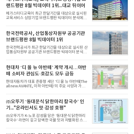
랜드평판 8월 빅데이터 1위...대교 뒤이어
메가스터디교육이 최근 한달기간을 대상으로 실시된
교육서비스 상장기업 브랜드평판 빅데이터 분석에서
1위를 차지했다. 대교와 디지털대상이 뒤를 이었다.7
일 한국기업평판연구소(소장 구창환)는 국내 교육서
비스 상장기업 브랜드를 대상으로 지난 7월 7일부터
한국전력공사, 산업통상자원부 공공기관
8월 7일까지 수집된 소비자 빅데이터 10,074,233건
브랜드평판 8월 빅데이터 1위
을 분석한 결과, 메가스터디교육이 브랜드평판지수
1,710,926을 기록하며 8월 1위에 올랐다고 밝혔다.
한국전력공사가 최근 한달기간을 대상으로 실시된 산
분석에 활용된 빅데이터는 지난 7월(9,491,206건) 대
업통상자원부 공공기관 브랜드평판 빅데이터 분석에
비 6.14% 증가한 수치로, 교육서비스 상장기업 브랜
서 1위를 차지했다. 한국가스공사와 한국수력원자력
드에 대한 소비자 관심이 확대됐다.연구소에 따르면 8
이 순으로 뒤를 이었다.7일 한국기업평판연구소(소장
월 교육서비스 상장기업 브랜드평판 순위는 메가스터
구창환)는 산업통상자원부 공공기관 41개 브랜드를
현대차 ‘디 올 뉴 아반떼’ 계약 개시…아반
디교육, 대교, 디지
대상으로 지난 7월 7일부터 8월 7일까지 수집된 소비
떼 소비자 관심도·호감도 모두 급등
자 빅데이터 91,102,549건을 분석한 결과, 한국전력
공사가 브랜드평판지수 10,670,633을 기록하며 8월
현대자동차가 대표 준중형 세단 ‘디 올 뉴 아반떼(The
1위에 올랐다고 밝혔다. 분석에 활용된 빅데이터는 지
all new AVANTE, 이하 아반떼)’의 주요 사양과 가격
난 7월(88,893,823건) 대비 2.48% 증가한 수치다.연
을 공개하고 5일부터 계약을 시작한다고 밝혔다.아반
구소에 따르면 8월 산업통상자원부 공공기관 브랜드
떼는 6년 만에 선보이는 8세대 완전변경 모델로, ▲정
평판 30위 순위는 한국전력공사, 한국가스공사, 한국
교한 선과 면을 중심으로 완성한 파격적인 디자인 ▲
㈜오뚜기 ‘동대문식 닭한마리 칼국수’ 인
수력원자력, 한국석
과거 중형 세단 수준으로 확대된 차체 제원 ▲글로벌
기..."온라인서도 맛·감성 호평"
최고 수준의 안전성 ▲성능과 효율을 동시에 높인 주
행 완성도 ▲첨단 편의 및 디지털 사양 적용 등을 통해
㈜오뚜기가 K-노포 감성을 담은 ‘동대문식 닭한마리
글로벌 준중형 세단의 새로운 기준을 세웠다.아반떼
칼국수’ 라면이 깊고 담백한 국물 맛과 차별화된 스토
는 가솔린 2.0과 1.6 하이브리드 두 가지 파워트레인
리로 출시 초기부터 높은 인기를 얻고 있다고 4일 밝
과 모던, 프리미엄, 인스퍼레이션 세 가지 트림으로
혔다.‘동대문식 닭한마리 칼국수’는 예상을 뛰어넘는
운영된다.◆ 디자인·공간·안전·성능 전반에서 차급을
소비자 호응에 힘입어 지난 7월 13일 첫 선을 보인 지