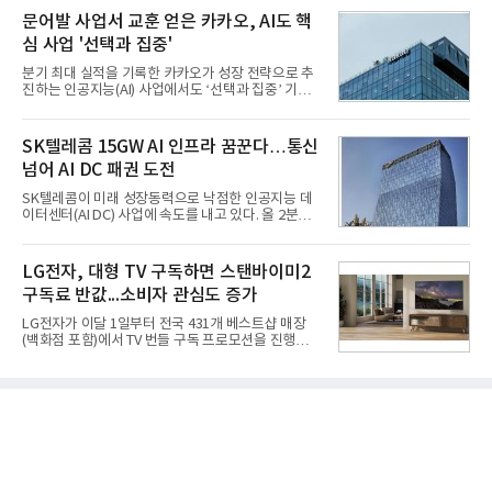
넷마블은 2분기 매출이 증가했지만 영업이익은 전년
의 함정에 실전 배치됐다.그해 7월 해군은 동해상에서
문어발 사업서 교훈 얻은 카카오, AI도 핵
동기 대
성능 검증을 위해 홍상어 시험발사를 실시했다. 이때
심 사업 '선택과 집중'
홍상어가 목표 지점에서 입수한 후 표적을 타격하지
못하고 물속에서 멈춰버리는 예상 밖의 일이 벌어졌
분기 최대 실적을 기록한 카카오가 성장 전략으로 추
다. 2차 품질확인 사격 시험에서도 만족스러운 결과를
진하는 인공지능(AI) 사업에서도 ‘선택과 집중’ 기조
얻지 못했다. 완벽한 신뢰성 확보를 위해 LIG넥스원은
를 강화하고 있다. 경쟁사들이 AI 데이터센터 등 인프
국방과학연구소(ADD) 테스크포스(TF)와 합심해 본
라 투자에 나서는 것과 달리, 카카오는 ‘카카오톡’이
격적인 개선 작업에 착수했다.홍상어 유도탄의 모든
라는 플랫폼 경쟁력을 활용한 AI 에이전트 서비스에
SK텔레콤 15GW AI 인프라 꿈꾼다…통신
분야를
집중하는 전략이다. 과거 무리한 사업 확장 과정에서
넘어 AI DC 패권 도전
겪었던 시행착오를 되풀이하지 않고 핵심 역량에 집
중하겠다는 취지로 풀이된다.7일 업계에 따르면 카카
SK텔레콤이 미래 성장동력으로 낙점한 인공지능 데
오는 올해 2분기 연결 기준 매출 2조985억원, 영업이
이터센터(AI DC) 사업에 속도를 내고 있다. 올 2분기
익 2770억원을 기록했다. 전년 동기 대비 매출과 영업
AI 데이터센터 매출이 90% 이상 급증한 데 이어, 오
이익은 각각 9%, 36% 증가해 모두 분기 기준 역대
는 2035년까지 총 15GW(기가와트) 규모의 AI DC를
최대치다. 상반기 기준 매출은 4조405억원, 영업이익
구축하겠다는 대형 청사진을 제시하면서다. 이에 따
LG전자, 대형 TV 구독하면 스탠바이미2
은 4884억
라 경쟁 구도 역시 이동통신사인 KT, LG유플러스를
구독료 반값...소비자 관심도 증가
넘어 네이버, 삼성SDS 등 IT 인프라 기업으로 확장되
고 있다.7일 SK텔레콤에 따르면 회사는 올해 2분기
LG전자가 이달 1일부터 전국 431개 베스트샵 매장
연결 기준 매출 4조 3591억원, 영업이익 5660억원을
(백화점 포함)에서 TV 번들 구독 프로모션을 진행하고
기록했다. 매출은 전년 동기 대비 0.5%, 영업이익은
있다. 대형 TV 구독 시 스탠바이미2 구독료를 반값 할
67.3% 증가한 수치다. AI DC 사업의 성장에 더해 수
인해주는 프로모션이다.대상 제품은 65·77·83형 올
익성 중심 경영, 그리고 지난해 발생한 일회성 비용에
레드, 75·86·100형 마이크로 RGB, 75·86형 미니
따른 기저효과가 실
RGB 등 거실용 TV로 인기가 높은 베스트셀러 TV 20
개 모델이며, 동시 구독 계약 시 스탠바이미2(모델명
27LX6TPGA) 구독료를 50% 할인 받을 수 있다. 프로
모션 대상 모델과 혜택, 구독료 등 프로모션 세부 사항
은 베스트샵 판매 매니저에게 문의하면 자세히 안내
받을 수 있다.LG TV를 구독으로 이용하면 최대 6년까