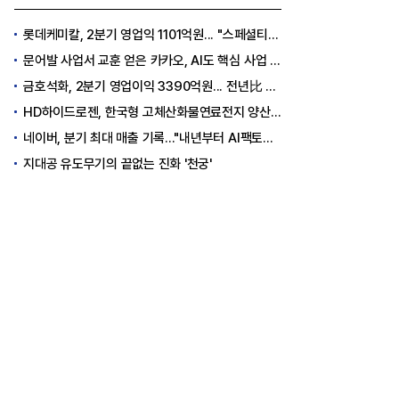
롯데케미칼, 2분기 영업익 1101억원... "스페셜티 전환 가속"
문어발 사업서 교훈 얻은 카카오, AI도 핵심 사업 '선택과 집중'
금호석화, 2분기 영업이익 3390억원... 전년比 419% 급증
HD하이드로젠, 한국형 고체산화물연료전지 양산체계 구축
네이버, 분기 최대 매출 기록..."내년부터 AI팩토리 수익 날 것"
지대공 유도무기의 끝없는 진화 '천궁'