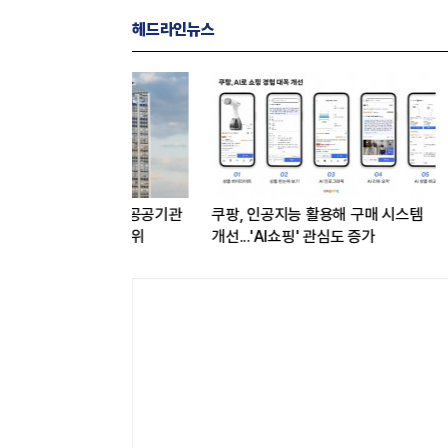
헤드라인뉴스
업통상부 공공기관
쿠팡, 인공지능 활용해 구매 시스템
카카오, 카
데이터 1위
개선...'AI쇼핑' 관심도 증가
결제 서비
연동