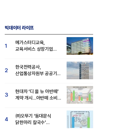
빅데이터 라이프
메가스터디교육,
1
교육서비스 상장기업
브랜드평판 8월 빅데이터
1위...대교 뒤이어
한국전력공사,
2
산업통상자원부 공공기관
브랜드평판 8월 빅데이터
1위
현대차 ‘디 올 뉴 아반떼’
3
계약 개시…아반떼 소비자
관심도·호감도 모두 급등
㈜오뚜기 ‘동대문식
4
닭한마리 칼국수’
인기..."온라인서도 맛·