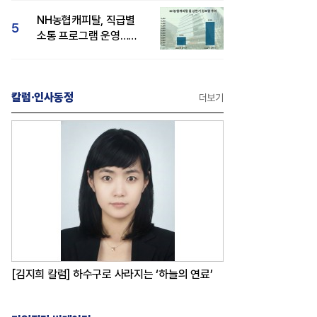
감성 호평"
NH농협캐피탈, 직급별
5
소통 프로그램 운영…
경영성과 등 주목 소비자
관심도 상승
칼럼·인사동정
더보기
[김지희 칼럼] 하수구로 사라지는 ‘하늘의 연료’