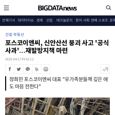
전체기사
데이터이슈
경제
산업
테크놀로지
정치·사회
연예·스포츠
문
건설·부동산
포스코이앤씨, 신안산선 붕괴 사고 '공식
사과'…재발방지책 마련
2025-04-17 09:52:12
정희민 포스코이앤씨 대표 "유가족분들께 깊은 애
도 마음 전한다"