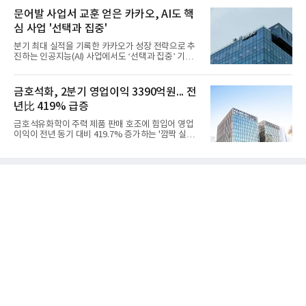
액 5조6864억원, 영업이익 1101억원을 기록했다고 7
문어발 사업서 교훈 얻은 카카오, AI도 핵
일 밝혔다. 사업별로는 기초화학 부문(롯데케미칼 기
심 사업 '선택과 집중'
초소재사업·LC타이탄·LC USA·롯데대산석화)이 매
출 3조9403억원, 영업이익 23억원을 기록했다. 정기
분기 최대 실적을 기록한 카카오가 성장 전략으로 추
보수 영향과 원료 가격 변동에 따른 래깅 효과로 전분
진하는 인공지능(AI) 사업에서도 ‘선택과 집중’ 기조
기 대비 수익성은 둔화됐지만 흑자 전환 흐름을 유지
를 강화하고 있다. 경쟁사들이 AI 데이터센터 등 인프
했다.첨단소재 부문은 매출 1조1551억원, 영업이익
라 투자에 나서는 것과 달리, 카카오는 ‘카카오톡’이
1325억원을 기록했다. 주요 제품의 스프레드 확대와
라는 플랫폼 경쟁력을 활용한 AI 에이전트 서비스에
금호석화, 2분기 영업이익 3390억원... 전
우호적인 환율 효과
집중하는 전략이다. 과거 무리한 사업 확장 과정에서
년比 419% 급증
겪었던 시행착오를 되풀이하지 않고 핵심 역량에 집
중하겠다는 취지로 풀이된다.7일 업계에 따르면 카카
금호석유화학이 주력 제품 판매 호조에 힘입어 영업
오는 올해 2분기 연결 기준 매출 2조985억원, 영업이
이익이 전년 동기 대비 419.7% 증가하는 '깜짝 실
익 2770억원을 기록했다. 전년 동기 대비 매출과 영업
적'을 냈다. 금호석유화학은 연결 기준 올해 2분기 영
이익은 각각 9%, 36% 증가해 모두 분기 기준 역대
업이익이 3390억원으로 지난해 동기보다 419.7% 증
최대치다. 상반기 기준 매출은 4조405억원, 영업이익
가한 것으로 잠정 집계됐다고 7일 공시했다.매출은 2
은 4884억
조2682억원으로 지난해 동기 대비 27.9% 증가했다.
순이익은 3004억원으로 420.4% 늘었다.이번 호실적
은 주력 제품인 NB라텍스와 합성수지 판매 호조가 견
인한 것으로 풀이된다. 미국의 중국산 의료용 고무장
갑 관세 인상 이후 동남아 장갑업체의 가동률이 높아
지면서 NB라텍스 수요가 증가했고, 원재료인 부타디
엔(BD) 가격 상승분을 제품 가격에 반영하면서 수익
성이 개선됐다.금호석유