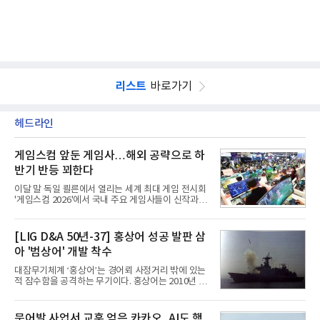
리스트
바로가기
헤드라인
게임스컴 앞둔 게임사…해외 공략으로 하
반기 반등 꾀한다
이달 말 독일 쾰른에서 열리는 세계 최대 게임 전시회
'게임스컴 2026'에서 국내 주요 게임사들이 신작과 글
로벌 전략을 공개한다. 상반기 게임사들의 실적이 업
체별로 엇갈린 가운데 하반기 신작 흥행과 해외 시장
성과가 실적을 좌우할 핵심 변수로 떠오르고 있다.8일
[LIG D&A 50년-37] 홍상어 성공 발판 삼
업계에 따르면 올해 상반기 게임업계는 기업별 성적
아 '범상어' 개발 착수
표가 크게 갈렸다. 대표적으로 크래프톤은 'PUBG: 배
틀그라운드'의 안정적인 성장에 힘입어 상반기 연결
대잠무기체계 ‘홍상어’는 경어뢰 사정거리 밖에 있는
기준 매출 2조6616억원, 영업이익 9725억원으로 역
적 잠수함을 공격하는 무기이다. 홍상어는 2010년 넥
대 최대 실적을 기록했다. 엔씨도 올해 출시한 '아이온
스원퓨처 시절 진해하우스에서 최초 생산돼 전력화가
2' 등에 힘입어 호실적을 거둘 것으로 전망된다.반면
이뤄졌다. 이후 2012년 한국형 구축함(KDX-1) 이상
넷마블은 2분기 매출이 증가했지만 영업이익은 전년
의 함정에 실전 배치됐다.그해 7월 해군은 동해상에서
문어발 사업서 교훈 얻은 카카오, AI도 핵
동기 대