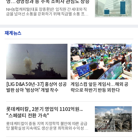
영…경영성과 등 주목 소비자 관심도 상승
거두었다.이번 신제품은 개발진이 전국의 닭한마리
전문점을 직접 찾아 다니며 최적의 육수 비율을 완성
NH농협캐피탈(대표 장종환)은 임직원 간 세대와 직
했다. 자극적이지 않으면서도 깊은 닭육수에 마늘의
급을 넘어선 소통을 강화하기 위해 직급별 소통 프로
개운한 풍미를 더했으며, 국물이 잘 배어들면서도 쫄
그램'너하(NH)고, 나하(NH)고, NH GO!'를 지난 27일
깃한 식감이 살아있는 칼국수 면발을 정교하게 구현
부터 30일까지 서울 원센티널 NH농협캐피탈타워 22
했다는게 회사측의 설명이다.실제 현장 시식 행사에
층에서 운영했다고 31일 밝혔다.이번 프로그램은 경
서도
재계뉴스
영지원부 홍보팀과 2026년 새로이(e)＊가 공동 주관
했으며, ▲팀장·부장(7.27), ▲계장·주임(7.28), ▲과
장·차장(7.29), ▲대리(7.30) 등 직급별로 총 4회에 걸
쳐 진행됐다.참고로 새로이(e)는 NH농협캐피탈 MZ
세대들로(과장~계장) 구성된 자율 참여조직으로, 조
직문화 혁신과 업무 효율성 향상을 위한 다양한 활동
을 추진하며,새로운 변화와 이로운 영향력을 조직전
반에 전파하는 역할
[LIG D&A 50년-37] 홍상어 성공
게임스컴 앞둔 게임사…해외 공
발판 삼아 '범상어' 개발 착수
략으로 하반기 반등 꾀한다
롯데케미칼, 2분기 영업익 1101억원...
"스페셜티 전환 가속"
롯데케미칼이 중동 지역 지정학적 불안에 따른 공급
망 불확실성 지속에도 생산 운영 최적화와 수익성 중
심의 사업 운영을 통해 전분기에 이어 흑자 기조를 이
어갔다.롯데케미칼이 2026년 2분기 연결 기준 매출