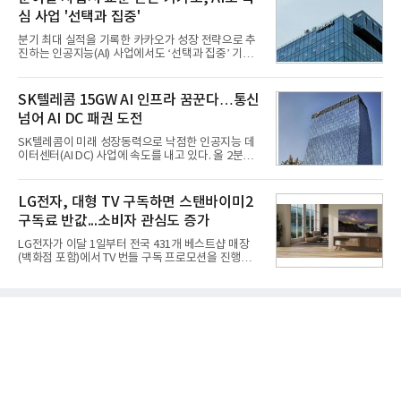
성능 검증을 위해 홍상어 시험발사를 실시했다. 이때
심 사업 '선택과 집중'
홍상어가 목표 지점에서 입수한 후 표적을 타격하지
못하고 물속에서 멈춰버리는 예상 밖의 일이 벌어졌
분기 최대 실적을 기록한 카카오가 성장 전략으로 추
다. 2차 품질확인 사격 시험에서도 만족스러운 결과를
진하는 인공지능(AI) 사업에서도 ‘선택과 집중’ 기조
얻지 못했다. 완벽한 신뢰성 확보를 위해 LIG넥스원은
를 강화하고 있다. 경쟁사들이 AI 데이터센터 등 인프
국방과학연구소(ADD) 테스크포스(TF)와 합심해 본
라 투자에 나서는 것과 달리, 카카오는 ‘카카오톡’이
격적인 개선 작업에 착수했다.홍상어 유도탄의 모든
라는 플랫폼 경쟁력을 활용한 AI 에이전트 서비스에
SK텔레콤 15GW AI 인프라 꿈꾼다…통신
분야를
집중하는 전략이다. 과거 무리한 사업 확장 과정에서
넘어 AI DC 패권 도전
겪었던 시행착오를 되풀이하지 않고 핵심 역량에 집
중하겠다는 취지로 풀이된다.7일 업계에 따르면 카카
SK텔레콤이 미래 성장동력으로 낙점한 인공지능 데
오는 올해 2분기 연결 기준 매출 2조985억원, 영업이
이터센터(AI DC) 사업에 속도를 내고 있다. 올 2분기
익 2770억원을 기록했다. 전년 동기 대비 매출과 영업
AI 데이터센터 매출이 90% 이상 급증한 데 이어, 오
이익은 각각 9%, 36% 증가해 모두 분기 기준 역대
는 2035년까지 총 15GW(기가와트) 규모의 AI DC를
최대치다. 상반기 기준 매출은 4조405억원, 영업이익
구축하겠다는 대형 청사진을 제시하면서다. 이에 따
LG전자, 대형 TV 구독하면 스탠바이미2
은 4884억
라 경쟁 구도 역시 이동통신사인 KT, LG유플러스를
구독료 반값...소비자 관심도 증가
넘어 네이버, 삼성SDS 등 IT 인프라 기업으로 확장되
고 있다.7일 SK텔레콤에 따르면 회사는 올해 2분기
LG전자가 이달 1일부터 전국 431개 베스트샵 매장
연결 기준 매출 4조 3591억원, 영업이익 5660억원을
(백화점 포함)에서 TV 번들 구독 프로모션을 진행하고
기록했다. 매출은 전년 동기 대비 0.5%, 영업이익은
있다. 대형 TV 구독 시 스탠바이미2 구독료를 반값 할
67.3% 증가한 수치다. AI DC 사업의 성장에 더해 수
인해주는 프로모션이다.대상 제품은 65·77·83형 올
익성 중심 경영, 그리고 지난해 발생한 일회성 비용에
레드, 75·86·100형 마이크로 RGB, 75·86형 미니
따른 기저효과가 실
RGB 등 거실용 TV로 인기가 높은 베스트셀러 TV 20
개 모델이며, 동시 구독 계약 시 스탠바이미2(모델명
27LX6TPGA) 구독료를 50% 할인 받을 수 있다. 프로
모션 대상 모델과 혜택, 구독료 등 프로모션 세부 사항
은 베스트샵 판매 매니저에게 문의하면 자세히 안내
받을 수 있다.LG TV를 구독으로 이용하면 최대 6년까
지 구독 계약기간 내 무상 A/S를 받을 수 있으며, 이사