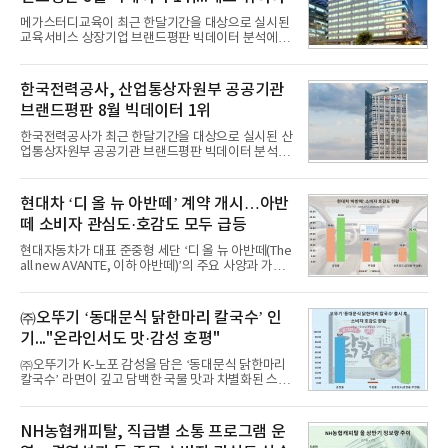
메가스터디교육이 최근 한달기간을 대상으로 실시된
교육서비스 상장기업 브랜드평판 빅데이터 분석에서
1위를 차지했다. 대교와 디지털대상이 뒤를 이었다.7
일 한국기업평판연구소(소장 구창환)는 국내 교육서
비스 상장기업 브랜드를 대상으로 지난 7월 7일부터
한국전력공사, 산업통상자원부 공공기관
8월 7일까지 수집된 소비자 빅데이터 10,074,233건
브랜드평판 8월 빅데이터 1위
을 분석한 결과, 메가스터디교육이 브랜드평판지수
1,710,926을 기록하며 8월 1위에 올랐다고 밝혔다.
한국전력공사가 최근 한달기간을 대상으로 실시된 산
분석에 활용된 빅데이터는 지난 7월(9,491,206건) 대
업통상자원부 공공기관 브랜드평판 빅데이터 분석에
비 6.14% 증가한 수치로, 교육서비스 상장기업 브랜
서 1위를 차지했다. 한국가스공사와 한국수력원자력
드에 대한 소비자 관심이 확대됐다.연구소에 따르면 8
이 순으로 뒤를 이었다.7일 한국기업평판연구소(소장
월 교육서비스 상장기업 브랜드평판 순위는 메가스터
구창환)는 산업통상자원부 공공기관 41개 브랜드를
현대차 ‘디 올 뉴 아반떼’ 계약 개시…아반
디교육, 대교, 디지
대상으로 지난 7월 7일부터 8월 7일까지 수집된 소비
떼 소비자 관심도·호감도 모두 급등
자 빅데이터 91,102,549건을 분석한 결과, 한국전력
공사가 브랜드평판지수 10,670,633을 기록하며 8월
현대자동차가 대표 준중형 세단 ‘디 올 뉴 아반떼(The
1위에 올랐다고 밝혔다. 분석에 활용된 빅데이터는 지
all new AVANTE, 이하 아반떼)’의 주요 사양과 가격
난 7월(88,893,823건) 대비 2.48% 증가한 수치다.연
을 공개하고 5일부터 계약을 시작한다고 밝혔다.아반
구소에 따르면 8월 산업통상자원부 공공기관 브랜드
떼는 6년 만에 선보이는 8세대 완전변경 모델로, ▲정
평판 30위 순위는 한국전력공사, 한국가스공사, 한국
교한 선과 면을 중심으로 완성한 파격적인 디자인 ▲
㈜오뚜기 ‘동대문식 닭한마리 칼국수’ 인
수력원자력, 한국석
과거 중형 세단 수준으로 확대된 차체 제원 ▲글로벌
기..."온라인서도 맛·감성 호평"
최고 수준의 안전성 ▲성능과 효율을 동시에 높인 주
행 완성도 ▲첨단 편의 및 디지털 사양 적용 등을 통해
㈜오뚜기가 K-노포 감성을 담은 ‘동대문식 닭한마리
글로벌 준중형 세단의 새로운 기준을 세웠다.아반떼
칼국수’ 라면이 깊고 담백한 국물 맛과 차별화된 스토
는 가솔린 2.0과 1.6 하이브리드 두 가지 파워트레인
리로 출시 초기부터 높은 인기를 얻고 있다고 4일 밝
과 모던, 프리미엄, 인스퍼레이션 세 가지 트림으로
혔다.‘동대문식 닭한마리 칼국수’는 예상을 뛰어넘는
운영된다.◆ 디자인·공간·안전·성능 전반에서 차급을
소비자 호응에 힘입어 지난 7월 13일 첫 선을 보인 지
NH농협캐피탈, 직급별 소통 프로그램 운
넘
단 18일 만에 누적 판매량 50만 개를 돌파하는 성과를