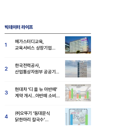
빅데이터 라이프
메가스터디교육,
1
교육서비스 상장기업
브랜드평판 8월 빅데이터
1위...대교 뒤이어
한국전력공사,
2
산업통상자원부 공공기관
브랜드평판 8월 빅데이터
1위
현대차 ‘디 올 뉴 아반떼’
3
계약 개시…아반떼 소비자
관심도·호감도 모두 급등
㈜오뚜기 ‘동대문식
4
닭한마리 칼국수’
인기..."온라인서도 맛·