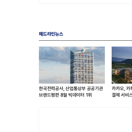
헤드라인뉴스
교육서비스
한국전력공사, 산업통상부 공공기관
카카오, 카
판 8월 빅데이터
브랜드평판 8월 빅데이터 1위
결제 서비
연동