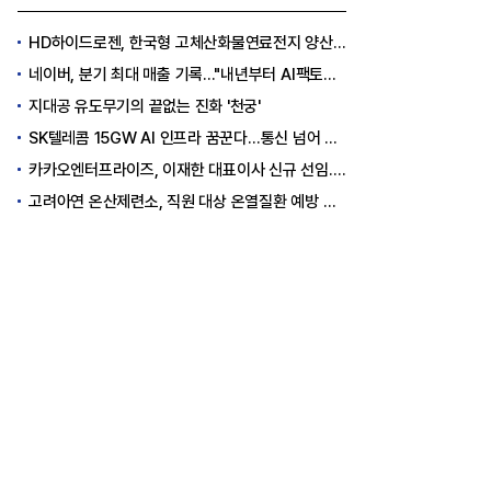
HD하이드로젠, 한국형 고체산화물연료전지 양산체계 구축
네이버, 분기 최대 매출 기록..."내년부터 AI팩토리 수익 날 것"
지대공 유도무기의 끝없는 진화 '천궁'
SK텔레콤 15GW AI 인프라 꿈꾼다…통신 넘어 AI DC 패권 도전
카카오엔터프라이즈, 이재한 대표이사 신규 선임..."AI 전환 선도"
고려아연 온산제련소, 직원 대상 온열질환 예방 안전 실천 캠페인 실시