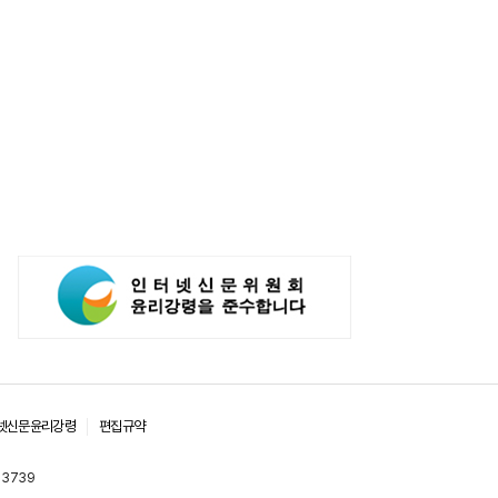
넷신문윤리강령
편집규약
-3739