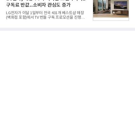
라 경쟁 구도 역시 이동통신사인 KT, LG유플러스를
구독료 반값...소비자 관심도 증가
넘어 네이버, 삼성SDS 등 IT 인프라 기업으로 확장되
고 있다.7일 SK텔레콤에 따르면 회사는 올해 2분기
LG전자가 이달 1일부터 전국 431개 베스트샵 매장
연결 기준 매출 4조 3591억원, 영업이익 5660억원을
(백화점 포함)에서 TV 번들 구독 프로모션을 진행하고
기록했다. 매출은 전년 동기 대비 0.5%, 영업이익은
있다. 대형 TV 구독 시 스탠바이미2 구독료를 반값 할
67.3% 증가한 수치다. AI DC 사업의 성장에 더해 수
인해주는 프로모션이다.대상 제품은 65·77·83형 올
익성 중심 경영, 그리고 지난해 발생한 일회성 비용에
레드, 75·86·100형 마이크로 RGB, 75·86형 미니
따른 기저효과가 실
RGB 등 거실용 TV로 인기가 높은 베스트셀러 TV 20
개 모델이며, 동시 구독 계약 시 스탠바이미2(모델명
27LX6TPGA) 구독료를 50% 할인 받을 수 있다. 프로
모션 대상 모델과 혜택, 구독료 등 프로모션 세부 사항
은 베스트샵 판매 매니저에게 문의하면 자세히 안내
받을 수 있다.LG TV를 구독으로 이용하면 최대 6년까
지 구독 계약기간 내 무상 A/S를 받을 수 있으며, 이사
등으로 이전