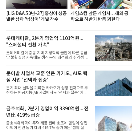
[LIG D&A 50년-37] 홍상어 성공
게임스컴 앞둔 게임사…해외 공
발판 삼아 '범상어' 개발 착수
략으로 하반기 반등 꾀한다
롯데케미칼, 2분기 영업익 1101억원...
"스페셜티 전환 가속"
롯데케미칼이 중동 지역 지정학적 불안에 따른 공급
망 불확실성 지속에도 생산 운영 최적화와 수익성 중
심의 사업 운영을 통해 전분기에 이어 흑자 기조를 이
어갔다.롯데케미칼이 2026년 2분기 연결 기준 매출
액 5조6864억원, 영업이익 1101억원을 기록했다고 7
문어발 사업서 교훈 얻은 카카오, AI도 핵
일 밝혔다. 사업별로는 기초화학 부문(롯데케미칼 기
심 사업 '선택과 집중'
초소재사업·LC타이탄·LC USA·롯데대산석화)이 매
출 3조9403억원, 영업이익 23억원을 기록했다. 정기
분기 최대 실적을 기록한 카카오가 성장 전략으로 추
보수 영향과 원료 가격 변동에 따른 래깅 효과로 전분
진하는 인공지능(AI) 사업에서도 ‘선택과 집중’ 기조
기 대비 수익성은 둔화됐지만 흑자 전환 흐름을 유지
를 강화하고 있다. 경쟁사들이 AI 데이터센터 등 인프
했다.첨단소재 부문은 매출 1조1551억원, 영업이익
라 투자에 나서는 것과 달리, 카카오는 ‘카카오톡’이
1325억원을 기록했다. 주요 제품의 스프레드 확대와
라는 플랫폼 경쟁력을 활용한 AI 에이전트 서비스에
금호석화, 2분기 영업이익 3390억원... 전
우호적인 환율 효과
집중하는 전략이다. 과거 무리한 사업 확장 과정에서
년比 419% 급증
겪었던 시행착오를 되풀이하지 않고 핵심 역량에 집
중하겠다는 취지로 풀이된다.7일 업계에 따르면 카카
금호석유화학이 주력 제품 판매 호조에 힘입어 영업
오는 올해 2분기 연결 기준 매출 2조985억원, 영업이
이익이 전년 동기 대비 419.7% 증가하는 '깜짝 실
익 2770억원을 기록했다. 전년 동기 대비 매출과 영업
적'을 냈다. 금호석유화학은 연결 기준 올해 2분기 영
이익은 각각 9%, 36% 증가해 모두 분기 기준 역대
업이익이 3390억원으로 지난해 동기보다 419.7% 증