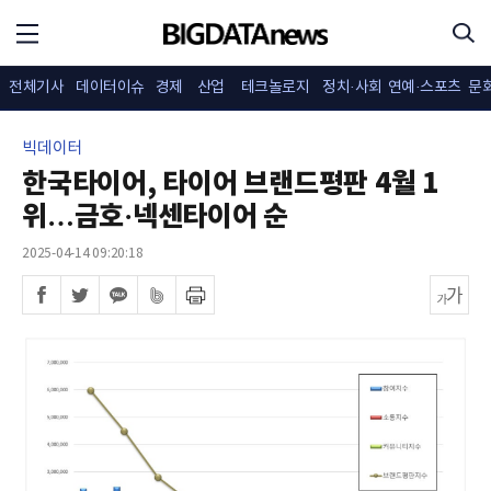
전체기사
데이터이슈
경제
산업
테크놀로지
정치·사회
연예·스포츠
문
빅데이터
한국타이어, 타이어 브랜드평판 4월 1
위…금호·넥센타이어 순
2025-04-14 09:20:18