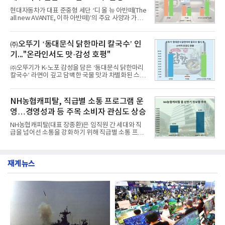
공사가 브랜드평판지수 10,670,633을 기록하며 8월
현대자동차가 대표 준중형 세단 ‘디 올 뉴 아반떼(The
1위에 올랐다고 밝혔다. 분석에 활용된 빅데이터는 지
all new AVANTE, 이하 아반떼)’의 주요 사양과 가격
난 7월(88,893,823건) 대비 2.48% 증가한 수치다.연
을 공개하고 5일부터 계약을 시작한다고 밝혔다.아반
구소에 따르면 8월 산업통상자원부 공공기관 브랜드
떼는 6년 만에 선보이는 8세대 완전변경 모델로, ▲정
평판 30위 순위는 한국전력공사, 한국가스공사, 한국
교한 선과 면을 중심으로 완성한 파격적인 디자인 ▲
㈜오뚜기 ‘동대문식 닭한마리 칼국수’ 인
수력원자력, 한국석
과거 중형 세단 수준으로 확대된 차체 제원 ▲글로벌
기..."온라인서도 맛·감성 호평"
최고 수준의 안전성 ▲성능과 효율을 동시에 높인 주
행 완성도 ▲첨단 편의 및 디지털 사양 적용 등을 통해
㈜오뚜기가 K-노포 감성을 담은 ‘동대문식 닭한마리
글로벌 준중형 세단의 새로운 기준을 세웠다.아반떼
칼국수’ 라면이 깊고 담백한 국물 맛과 차별화된 스토
는 가솔린 2.0과 1.6 하이브리드 두 가지 파워트레인
리로 출시 초기부터 높은 인기를 얻고 있다고 4일 밝
과 모던, 프리미엄, 인스퍼레이션 세 가지 트림으로
혔다.‘동대문식 닭한마리 칼국수’는 예상을 뛰어넘는
운영된다.◆ 디자인·공간·안전·성능 전반에서 차급을
소비자 호응에 힘입어 지난 7월 13일 첫 선을 보인 지
NH농협캐피탈, 직급별 소통 프로그램 운
넘
단 18일 만에 누적 판매량 50만 개를 돌파하는 성과를
영…경영성과 등 주목 소비자 관심도 상승
거두었다.이번 신제품은 개발진이 전국의 닭한마리
전문점을 직접 찾아 다니며 최적의 육수 비율을 완성
NH농협캐피탈(대표 장종환)은 임직원 간 세대와 직
했다. 자극적이지 않으면서도 깊은 닭육수에 마늘의
급을 넘어선 소통을 강화하기 위해 직급별 소통 프로
개운한 풍미를 더했으며, 국물이 잘 배어들면서도 쫄
그램'너하(NH)고, 나하(NH)고, NH GO!'를 지난 27일
깃한 식감이 살아있는 칼국수 면발을 정교하게 구현
부터 30일까지 서울 원센티널 NH농협캐피탈타워 22
했다는게 회사측의 설명이다.실제 현장 시식 행사에
층에서 운영했다고 31일 밝혔다.이번 프로그램은 경
서도
재계뉴스
영지원부 홍보팀과 2026년 새로이(e)＊가 공동 주관
했으며, ▲팀장·부장(7.27), ▲계장·주임(7.28), ▲과
장·차장(7.29), ▲대리(7.30) 등 직급별로 총 4회에 걸
쳐 진행됐다.참고로 새로이(e)는 NH농협캐피탈 MZ
세대들로(과장~계장) 구성된 자율 참여조직으로, 조
직문화 혁신과 업무 효율성 향상을 위한 다양한 활동
을 추진하며,새로운 변화와 이로운 영향력을 조직전
반에 전파하는 역할