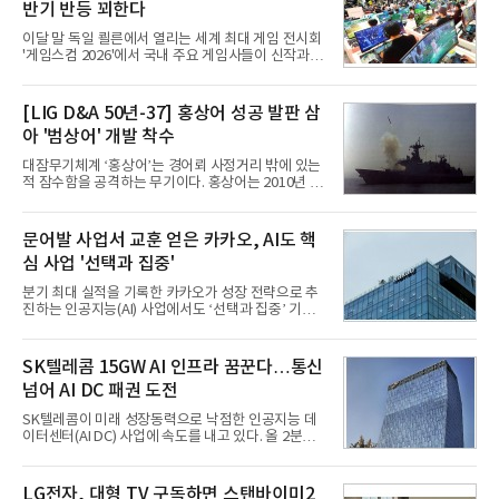
반기 반등 꾀한다
이달 말 독일 쾰른에서 열리는 세계 최대 게임 전시회
'게임스컴 2026'에서 국내 주요 게임사들이 신작과 글
로벌 전략을 공개한다. 상반기 게임사들의 실적이 업
체별로 엇갈린 가운데 하반기 신작 흥행과 해외 시장
성과가 실적을 좌우할 핵심 변수로 떠오르고 있다.8일
[LIG D&A 50년-37] 홍상어 성공 발판 삼
업계에 따르면 올해 상반기 게임업계는 기업별 성적
아 '범상어' 개발 착수
표가 크게 갈렸다. 대표적으로 크래프톤은 'PUBG: 배
틀그라운드'의 안정적인 성장에 힘입어 상반기 연결
대잠무기체계 ‘홍상어’는 경어뢰 사정거리 밖에 있는
기준 매출 2조6616억원, 영업이익 9725억원으로 역
적 잠수함을 공격하는 무기이다. 홍상어는 2010년 넥
대 최대 실적을 기록했다. 엔씨도 올해 출시한 '아이온
스원퓨처 시절 진해하우스에서 최초 생산돼 전력화가
2' 등에 힘입어 호실적을 거둘 것으로 전망된다.반면
이뤄졌다. 이후 2012년 한국형 구축함(KDX-1) 이상
넷마블은 2분기 매출이 증가했지만 영업이익은 전년
의 함정에 실전 배치됐다.그해 7월 해군은 동해상에서
문어발 사업서 교훈 얻은 카카오, AI도 핵
동기 대
성능 검증을 위해 홍상어 시험발사를 실시했다. 이때
심 사업 '선택과 집중'
홍상어가 목표 지점에서 입수한 후 표적을 타격하지
못하고 물속에서 멈춰버리는 예상 밖의 일이 벌어졌
분기 최대 실적을 기록한 카카오가 성장 전략으로 추
다. 2차 품질확인 사격 시험에서도 만족스러운 결과를
진하는 인공지능(AI) 사업에서도 ‘선택과 집중’ 기조
얻지 못했다. 완벽한 신뢰성 확보를 위해 LIG넥스원은
를 강화하고 있다. 경쟁사들이 AI 데이터센터 등 인프
국방과학연구소(ADD) 테스크포스(TF)와 합심해 본
라 투자에 나서는 것과 달리, 카카오는 ‘카카오톡’이
격적인 개선 작업에 착수했다.홍상어 유도탄의 모든
라는 플랫폼 경쟁력을 활용한 AI 에이전트 서비스에
SK텔레콤 15GW AI 인프라 꿈꾼다…통신
분야를
집중하는 전략이다. 과거 무리한 사업 확장 과정에서
넘어 AI DC 패권 도전
겪었던 시행착오를 되풀이하지 않고 핵심 역량에 집
중하겠다는 취지로 풀이된다.7일 업계에 따르면 카카
SK텔레콤이 미래 성장동력으로 낙점한 인공지능 데
오는 올해 2분기 연결 기준 매출 2조985억원, 영업이
이터센터(AI DC) 사업에 속도를 내고 있다. 올 2분기
익 2770억원을 기록했다. 전년 동기 대비 매출과 영업
AI 데이터센터 매출이 90% 이상 급증한 데 이어, 오
이익은 각각 9%, 36% 증가해 모두 분기 기준 역대
는 2035년까지 총 15GW(기가와트) 규모의 AI DC를
최대치다. 상반기 기준 매출은 4조405억원, 영업이익
구축하겠다는 대형 청사진을 제시하면서다. 이에 따
LG전자, 대형 TV 구독하면 스탠바이미2
은 4884억