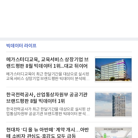
빅데이터 라이프
메가스터디교육, 교육서비스 상장기업 브
랜드평판 8월 빅데이터 1위...대교 뒤이어
메가스터디교육이 최근 한달기간을 대상으로 실시된
교육서비스 상장기업 브랜드평판 빅데이터 분석에서
1위를 차지했다. 대교와 디지털대상이 뒤를 이었다.7
일 한국기업평판연구소(소장 구창환)는 국내 교육서
비스 상장기업 브랜드를 대상으로 지난 7월 7일부터
한국전력공사, 산업통상자원부 공공기관
8월 7일까지 수집된 소비자 빅데이터 10,074,233건
브랜드평판 8월 빅데이터 1위
을 분석한 결과, 메가스터디교육이 브랜드평판지수
1,710,926을 기록하며 8월 1위에 올랐다고 밝혔다.
한국전력공사가 최근 한달기간을 대상으로 실시된 산
분석에 활용된 빅데이터는 지난 7월(9,491,206건) 대
업통상자원부 공공기관 브랜드평판 빅데이터 분석에
비 6.14% 증가한 수치로, 교육서비스 상장기업 브랜
서 1위를 차지했다. 한국가스공사와 한국수력원자력
드에 대한 소비자 관심이 확대됐다.연구소에 따르면 8
이 순으로 뒤를 이었다.7일 한국기업평판연구소(소장
월 교육서비스 상장기업 브랜드평판 순위는 메가스터
구창환)는 산업통상자원부 공공기관 41개 브랜드를
현대차 ‘디 올 뉴 아반떼’ 계약 개시…아반
디교육, 대교, 디지
대상으로 지난 7월 7일부터 8월 7일까지 수집된 소비
떼 소비자 관심도·호감도 모두 급등
자 빅데이터 91,102,549건을 분석한 결과, 한국전력