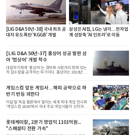
직문화 혁신과 업무 효율성 향상을 위한 다양한 활동
을 추진하며,새로운 변화와 이로운 영향력을 조직전
반에 전파하는 역할
[LIG D&A 50년-38] 국내 최초 공
삼성은 AI칩, LG는 냉각…전자업
대지 유도폭탄 'KGGB' 개발
계 성장축 'AI 인프라'로 이동
[LIG D&A 50년-37] 홍상어 성공 발판 삼
아 '범상어' 개발 착수
대잠무기체계 ‘홍상어’는 경어뢰 사정거리 밖에 있는
적 잠수함을 공격하는 무기이다. 홍상어는 2010년 넥
스원퓨처 시절 진해하우스에서 최초 생산돼 전력화가
이뤄졌다. 이후 2012년 한국형 구축함(KDX-1) 이상
의 함정에 실전 배치됐다.그해 7월 해군은 동해상에서
게임스컴 앞둔 게임사…해외 공략으로 하
성능 검증을 위해 홍상어 시험발사를 실시했다. 이때
반기 반등 꾀한다
홍상어가 목표 지점에서 입수한 후 표적을 타격하지
못하고 물속에서 멈춰버리는 예상 밖의 일이 벌어졌
이달 말 독일 쾰른에서 열리는 세계 최대 게임 전시회
다. 2차 품질확인 사격 시험에서도 만족스러운 결과를
'게임스컴 2026'에서 국내 주요 게임사들이 신작과 글
얻지 못했다. 완벽한 신뢰성 확보를 위해 LIG넥스원은
로벌 전략을 공개한다. 상반기 게임사들의 실적이 업
국방과학연구소(ADD) 테스크포스(TF)와 합심해 본
체별로 엇갈린 가운데 하반기 신작 흥행과 해외 시장
격적인 개선 작업에 착수했다.홍상어 유도탄의 모든
성과가 실적을 좌우할 핵심 변수로 떠오르고 있다.8일
롯데케미칼, 2분기 영업익 1101억원...
분야를
업계에 따르면 올해 상반기 게임업계는 기업별 성적
"스페셜티 전환 가속"
표가 크게 갈렸다. 대표적으로 크래프톤은 'PUBG: 배
틀그라운드'의 안정적인 성장에 힘입어 상반기 연결