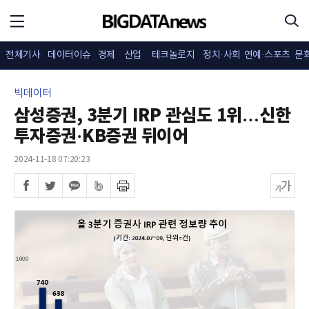
전체기사
데이터이슈
경제
산업
테크놀로지
정치·사회
연예·스포츠
문
빅데이터
삼성증권, 3분기 IRP 관심도 1위…신한
투자증권·KB증권 뒤이어
2024-11-18 07:20:23