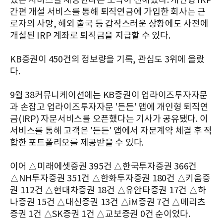
있는 서비스를 제공한다는 소식이 전해졌다. 개인형 IRP
간편 개설 서비스를 통해 퇴직연금에 가입한 회사는 근
로자의 사망, 해외 출국 등 갑작스러운 상황에도 사전에
개설된 IRP 계좌로 퇴직금을 지급할 수 있다.
KB증권이 450건의 정보량을 기록, 관심도 3위에 올랐
다.
9월 38커뮤니케이션에는 KB증권이 업라이즈투자자문
과 손잡고 업라이즈투자자문 '든든' 앱에 개인형 퇴직연
금(IRP) 자문서비스를 오픈했다는 기사가 공유됐다. 이
서비스를 통해 고객은 '든든' 앱에서 자문계약 체결 후 적
합한 포트폴리오를 제공받을 수 있다.
이어 △미래에셋증권 395건 △한국투자증권 366건
△NH투자증권 351건 △한화투자증권 180건 △키움증
권 112건 △현대차증권 18건 △유안타증권 17건 △하
나증권 15건 △대신증권 13건 △iM증권 7건 △메리츠
증권 1건 △SK증권 1건 △교보증권 0건 순이었다.