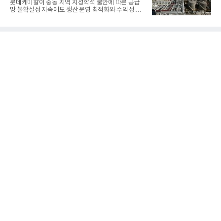
롯데케미칼이 중동 지역 지정학적 불안에 따른 공급
기준 매출 2조6616억원, 영업이익 9725억원으로 역
망 불확실성 지속에도 생산 운영 최적화와 수익성 중
대 최대 실적을 기록했다. 엔씨도 올해 출시한 '아이온
심의 사업 운영을 통해 전분기에 이어 흑자 기조를 이
2' 등에 힘입어 호실적을 거둘 것으로 전망된다.반면
어갔다.롯데케미칼이 2026년 2분기 연결 기준 매출
넷마블은 2분기 매출이 증가했지만 영업이익은 전년
액 5조6864억원, 영업이익 1101억원을 기록했다고 7
동기 대
일 밝혔다. 사업별로는 기초화학 부문(롯데케미칼 기
초소재사업·LC타이탄·LC USA·롯데대산석화)이 매
출 3조9403억원, 영업이익 23억원을 기록했다. 정기
보수 영향과 원료 가격 변동에 따른 래깅 효과로 전분
기 대비 수익성은 둔화됐지만 흑자 전환 흐름을 유지
했다.첨단소재 부문은 매출 1조1551억원, 영업이익
1325억원을 기록했다. 주요 제품의 스프레드 확대와
우호적인 환율 효과