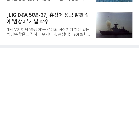
대 최대 실적을 기록했다. 엔씨도 올해 출시한 '아이온
를 강화하고 있다. 경쟁사들이 AI 데이터센터 등 인프
2' 등에 힘입어 호실적을 거둘 것으로 전망된다.반면
라 투자에 나서는 것과 달리, 카카오는 ‘카카오톡’이
넷마블은 2분기 매출이 증가했지만 영업이익은 전년
라는 플랫폼 경쟁력을 활용한 AI 에이전트 서비스에
[LIG D&A 50년-37] 홍상어 성공 발판 삼
동기 대
집중하는 전략이다. 과거 무리한 사업 확장 과정에서
아 '범상어' 개발 착수
겪었던 시행착오를 되풀이하지 않고 핵심 역량에 집
중하겠다는 취지로 풀이된다.7일 업계에 따르면 카카
대잠무기체계 ‘홍상어’는 경어뢰 사정거리 밖에 있는
오는 올해 2분기 연결 기준 매출 2조985억원, 영업이
적 잠수함을 공격하는 무기이다. 홍상어는 2010년 넥
익 2770억원을 기록했다. 전년 동기 대비 매출과 영업
스원퓨처 시절 진해하우스에서 최초 생산돼 전력화가
이익은 각각 9%, 36% 증가해 모두 분기 기준 역대
이뤄졌다. 이후 2012년 한국형 구축함(KDX-1) 이상
최대치다. 상반기 기준 매출은 4조405억원, 영업이익
의 함정에 실전 배치됐다.그해 7월 해군은 동해상에서
은 4884억
성능 검증을 위해 홍상어 시험발사를 실시했다. 이때
홍상어가 목표 지점에서 입수한 후 표적을 타격하지
못하고 물속에서 멈춰버리는 예상 밖의 일이 벌어졌
다. 2차 품질확인 사격 시험에서도 만족스러운 결과를
얻지 못했다. 완벽한 신뢰성 확보를 위해 LIG넥스원은
국방과학연구소(ADD) 테스크포스(TF)와 합심해 본
격적인 개선 작업에 착수했다.홍상어 유도탄의 모든
분야를