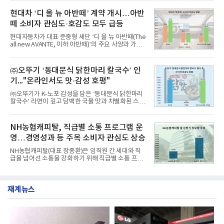
이 순으로 뒤를 이었다.7일 한국기업평판연구소(소장
월 교육서비스 상장기업 브랜드평판 순위는 메가스터
구창환)는 산업통상자원부 공공기관 41개 브랜드를
현대차 ‘디 올 뉴 아반떼’ 계약 개시…아반
디교육, 대교, 디지
대상으로 지난 7월 7일부터 8월 7일까지 수집된 소비
떼 소비자 관심도·호감도 모두 급등
자 빅데이터 91,102,549건을 분석한 결과, 한국전력
공사가 브랜드평판지수 10,670,633을 기록하며 8월
현대자동차가 대표 준중형 세단 ‘디 올 뉴 아반떼(The
1위에 올랐다고 밝혔다. 분석에 활용된 빅데이터는 지
all new AVANTE, 이하 아반떼)’의 주요 사양과 가격
난 7월(88,893,823건) 대비 2.48% 증가한 수치다.연
을 공개하고 5일부터 계약을 시작한다고 밝혔다.아반
구소에 따르면 8월 산업통상자원부 공공기관 브랜드
떼는 6년 만에 선보이는 8세대 완전변경 모델로, ▲정
평판 30위 순위는 한국전력공사, 한국가스공사, 한국
교한 선과 면을 중심으로 완성한 파격적인 디자인 ▲
㈜오뚜기 ‘동대문식 닭한마리 칼국수’ 인
수력원자력, 한국석
과거 중형 세단 수준으로 확대된 차체 제원 ▲글로벌
기..."온라인서도 맛·감성 호평"
최고 수준의 안전성 ▲성능과 효율을 동시에 높인 주
행 완성도 ▲첨단 편의 및 디지털 사양 적용 등을 통해
㈜오뚜기가 K-노포 감성을 담은 ‘동대문식 닭한마리
글로벌 준중형 세단의 새로운 기준을 세웠다.아반떼
칼국수’ 라면이 깊고 담백한 국물 맛과 차별화된 스토
는 가솔린 2.0과 1.6 하이브리드 두 가지 파워트레인
리로 출시 초기부터 높은 인기를 얻고 있다고 4일 밝
과 모던, 프리미엄, 인스퍼레이션 세 가지 트림으로
혔다.‘동대문식 닭한마리 칼국수’는 예상을 뛰어넘는
운영된다.◆ 디자인·공간·안전·성능 전반에서 차급을
소비자 호응에 힘입어 지난 7월 13일 첫 선을 보인 지
NH농협캐피탈, 직급별 소통 프로그램 운
넘
단 18일 만에 누적 판매량 50만 개를 돌파하는 성과를
영…경영성과 등 주목 소비자 관심도 상승
거두었다.이번 신제품은 개발진이 전국의 닭한마리
전문점을 직접 찾아 다니며 최적의 육수 비율을 완성
NH농협캐피탈(대표 장종환)은 임직원 간 세대와 직
했다. 자극적이지 않으면서도 깊은 닭육수에 마늘의
급을 넘어선 소통을 강화하기 위해 직급별 소통 프로
개운한 풍미를 더했으며, 국물이 잘 배어들면서도 쫄
그램'너하(NH)고, 나하(NH)고, NH GO!'를 지난 27일
깃한 식감이 살아있는 칼국수 면발을 정교하게 구현
부터 30일까지 서울 원센티널 NH농협캐피탈타워 22
했다는게 회사측의 설명이다.실제 현장 시식 행사에
층에서 운영했다고 31일 밝혔다.이번 프로그램은 경
서도
재계뉴스
영지원부 홍보팀과 2026년 새로이(e)＊가 공동 주관
했으며, ▲팀장·부장(7.27), ▲계장·주임(7.28), ▲과
장·차장(7.29), ▲대리(7.30) 등 직급별로 총 4회에 걸
쳐 진행됐다.참고로 새로이(e)는 NH농협캐피탈 MZ
세대들로(과장~계장) 구성된 자율 참여조직으로, 조