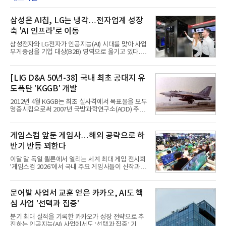
삼성은 AI칩, LG는 냉각…전자업계 성장
축 'AI 인프라'로 이동
삼성전자와 LG전자가 인공지능(AI) 시대를 맞아 사업
무게중심을 기업 대상(B2B) 영역으로 옮기고 있다.
TV와 생활가전 등 전통적인 소비자 시장이 성숙기에
접어든 가운데 삼성전자는 AI 반도체를 중심으로 데
이터센터 생태계 공략을 강화하고 LG전자는 냉각솔
[LIG D&A 50년-38] 국내 최초 공대지 유
루션·전장·로봇 등 기업용 솔루션 사업 확대에 속도를
도폭탄 'KGGB' 개발
내고 있다.9일 업계에 따르면 LG전자는 2분기 생활가
전과 프리미엄 제품 경쟁력에 더해 B2B 사업 확대 효
2012년 4월 KGGB는 최초 실사격에서 목표물을 모두
과로 수익성을 방어한 반면 삼성전자는 디바이스경험
명중시킴으로써 2007년 국방과학연구소(ADD) 주관
(DX) 부문의 TV·생활가전 수익성이 악화됐다. 대신 삼
으로 시작된 KGGB 개발사업에 LIG넥스원은 시제업
성은 AI 메모리 등 반도체 사업을 중심으로 새로운 성
체로 참여했다. 체계개발에는 총 400여억 원의 개발
장 동력을 확보하는 데 집중하고 있다.LG전자는 B2B
비와 62개월의 기간이 소요됐다. 한국형 GPS 유도폭
게임스컴 앞둔 게임사…해외 공략으로 하
사업 확대
탄 KGGB(Korea GPS Guided Bomb)는 국내 최초
반기 반등 꾀한다
의 공대지 유도폭탄으로 2012년에 최종 전투용 적합
판정을 받았다.우리 공군이 운용하는 모든 전투기에
이달 말 독일 쾰른에서 열리는 세계 최대 게임 전시회
탑재할 수 있는 KGGB는 일반목적폭탄(General
'게임스컴 2026'에서 국내 주요 게임사들이 신작과 글
Purpose Bomb)에 장착하여 운용토록 개발됐다.이
로벌 전략을 공개한다. 상반기 게임사들의 실적이 업
는 현재 군에서 보유하고 있는 상당량의 일반목적폭
체별로 엇갈린 가운데 하반기 신작 흥행과 해외 시장
탄을 활용하기 위한 취지였다.항공기에 장착된 KGGB
성과가 실적을 좌우할 핵심 변수로 떠오르고 있다.8일
문어발 사업서 교훈 얻은 카카오, AI도 핵
는 조종사가 휴대하는 명령통신장치(PDU, P
업계에 따르면 올해 상반기 게임업계는 기업별 성적
심 사업 '선택과 집중'
표가 크게 갈렸다. 대표적으로 크래프톤은 'PUBG: 배
틀그라운드'의 안정적인 성장에 힘입어 상반기 연결
분기 최대 실적을 기록한 카카오가 성장 전략으로 추
기준 매출 2조6616억원, 영업이익 9725억원으로 역
진하는 인공지능(AI) 사업에서도 ‘선택과 집중’ 기조