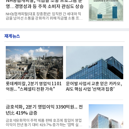
NH농협캐피탈, 직급별 소통 프로그램 운
넘
단 18일 만에 누적 판매량 50만 개를 돌파하는 성과를
영…경영성과 등 주목 소비자 관심도 상승
거두었다.이번 신제품은 개발진이 전국의 닭한마리
전문점을 직접 찾아 다니며 최적의 육수 비율을 완성
NH농협캐피탈(대표 장종환)은 임직원 간 세대와 직
했다. 자극적이지 않으면서도 깊은 닭육수에 마늘의
급을 넘어선 소통을 강화하기 위해 직급별 소통 프로
개운한 풍미를 더했으며, 국물이 잘 배어들면서도 쫄
그램'너하(NH)고, 나하(NH)고, NH GO!'를 지난 27일
깃한 식감이 살아있는 칼국수 면발을 정교하게 구현
부터 30일까지 서울 원센티널 NH농협캐피탈타워 22
했다는게 회사측의 설명이다.실제 현장 시식 행사에
층에서 운영했다고 31일 밝혔다.이번 프로그램은 경
서도
재계뉴스
영지원부 홍보팀과 2026년 새로이(e)＊가 공동 주관
했으며, ▲팀장·부장(7.27), ▲계장·주임(7.28), ▲과
장·차장(7.29), ▲대리(7.30) 등 직급별로 총 4회에 걸
쳐 진행됐다.참고로 새로이(e)는 NH농협캐피탈 MZ
세대들로(과장~계장) 구성된 자율 참여조직으로, 조
직문화 혁신과 업무 효율성 향상을 위한 다양한 활동
을 추진하며,새로운 변화와 이로운 영향력을 조직전
반에 전파하는 역할
롯데케미칼, 2분기 영업익 1101
문어발 사업서 교훈 얻은 카카오,
억원... "스페셜티 전환 가속"
AI도 핵심 사업 '선택과 집중'
금호석화, 2분기 영업이익 3390억원... 전
년比 419% 급증
금호석유화학이 주력 제품 판매 호조에 힘입어 영업
이익이 전년 동기 대비 419.7% 증가하는 '깜짝 실