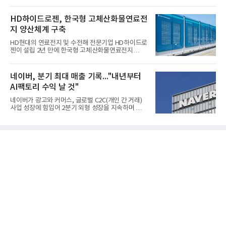
적'을 냈다. 금호석유화학은 연결 기준 올해 2분기 영
업이익이 3390억원으로 지난해 동기보다 419.7% 증
가한 것으로 잠정 집계됐다고 7일 공시했다.매출은 2
HD하이드로젠, 한국형 고체산화물연료전
조2682억원으로 지난해 동기 대비 27.9% 증가했다.
지 양산체계 구축
순이익은 3004억원으로 420.4% 늘었다.이번 호실적
은 주력 제품인 NB라텍스와 합성수지 판매 호조가 견
HD현대의 연료전지 및 수전해 전문기업 HD하이드로
인한 것으로 풀이된다. 미국의 중국산 의료용 고무장
젠이 설립 2년 만에 한국형 고체산화물연료전지
갑 관세 인상 이후 동남아 장갑업체의 가동률이 높아
(SOFC, Solid Oxide Fuel Cell) 양산체계를 구축하고
지면서 NB라텍스 수요가 증가했고, 원재료인 부타디
본격적인 시장 공략에 나선다.HD하이드로젠은 최근
엔(BD) 가격 상승분을 제품 가격에 반영하면서 수익
한국전기안전공사(KESCO)로부터 SOFC 발전설비
네이버, 분기 최대 매출 기록..."내년부터
성이 개선됐다.금호석유
‘HD250’과 ‘HD300’, 제조시설에 대한 사용전검사를
AI팩토리 수익 날 것"
완료하고 제품 양산체계 구축했다고 밝혔다.HD250
과 HD300은 각각 249kW급과 285kW급의 중소형 발
네이버가 광고와 커머스, 글로벌 C2C(개인 간 거래)
전용 SOFC 제품이다. 이번 검사를 통해 HD하이드로
사업 성장에 힘입어 2분기 외형 성장을 지속하며 역대
젠은 제품과 제조시설의 전기설비 안전성과 적합성을
최대 매출을 기록했다. AI 검색 서비스 'AI 탭'의 이용
확인받으면서 안정적인 제품 생산과 공급을 위한 기
자 증가와 엔비디아와 추진하는 AI 팩토리를 앞세워
반을 마련했다고 설명했다.SOFC는 600~1000℃의
AI 수익화에도 속도를 내고 있다.네이버는 올해 2분기
고온에서 작동하는 고효율 친환경 발
연결 기준 매출 3조3888억원, 영업이익 5203억원을
기록했다고 7일 밝혔다. 매출은 광고·커머스 등 핵심
사업과 글로벌 C2C 성장에 힘입어 전년 동기 대비
16.2% 증가한 분기 최대 매출을 기록했다. 반면 영업
이익은 AI 인프라 투자 영향으로 0.2% 감소했다.사업
별 매출은 네이버 플랫폼 1조9022억원, 파이낸셜 플
랫폼 4707억원, 글로벌 도전 1조159억원이다.네이버
플랫폼은