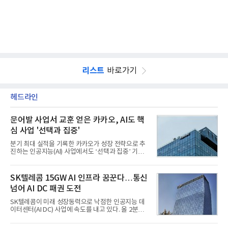
리스트
바로가기
헤드라인
문어발 사업서 교훈 얻은 카카오, AI도 핵
심 사업 '선택과 집중'
분기 최대 실적을 기록한 카카오가 성장 전략으로 추
진하는 인공지능(AI) 사업에서도 ‘선택과 집중’ 기조
를 강화하고 있다. 경쟁사들이 AI 데이터센터 등 인프
라 투자에 나서는 것과 달리, 카카오는 ‘카카오톡’이
라는 플랫폼 경쟁력을 활용한 AI 에이전트 서비스에
SK텔레콤 15GW AI 인프라 꿈꾼다…통신
집중하는 전략이다. 과거 무리한 사업 확장 과정에서
넘어 AI DC 패권 도전
겪었던 시행착오를 되풀이하지 않고 핵심 역량에 집
중하겠다는 취지로 풀이된다.7일 업계에 따르면 카카
SK텔레콤이 미래 성장동력으로 낙점한 인공지능 데
오는 올해 2분기 연결 기준 매출 2조985억원, 영업이
이터센터(AI DC) 사업에 속도를 내고 있다. 올 2분기
익 2770억원을 기록했다. 전년 동기 대비 매출과 영업
AI 데이터센터 매출이 90% 이상 급증한 데 이어, 오
이익은 각각 9%, 36% 증가해 모두 분기 기준 역대
는 2035년까지 총 15GW(기가와트) 규모의 AI DC를