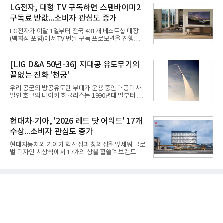
최대치다. 상반기 기준 매출은 4조405억원, 영업이익
구축하겠다는 대형 청사진을 제시하면서다. 이에 따
LG전자, 대형 TV 구독하면 스탠바이미2
은 4884억
라 경쟁 구도 역시 이동통신사인 KT, LG유플러스를
구독료 반값...소비자 관심도 증가
넘어 네이버, 삼성SDS 등 IT 인프라 기업으로 확장되
고 있다.7일 SK텔레콤에 따르면 회사는 올해 2분기
LG전자가 이달 1일부터 전국 431개 베스트샵 매장
연결 기준 매출 4조 3591억원, 영업이익 5660억원을
(백화점 포함)에서 TV 번들 구독 프로모션을 진행하고
기록했다. 매출은 전년 동기 대비 0.5%, 영업이익은
있다. 대형 TV 구독 시 스탠바이미2 구독료를 반값 할
67.3% 증가한 수치다. AI DC 사업의 성장에 더해 수
인해주는 프로모션이다.대상 제품은 65·77·83형 올
익성 중심 경영, 그리고 지난해 발생한 일회성 비용에
레드, 75·86·100형 마이크로 RGB, 75·86형 미니
[LIG D&A 50년-36] 지대공 유도무기의
따른 기저효과가 실
RGB 등 거실용 TV로 인기가 높은 베스트셀러 TV 20
끝없는 진화 '천궁'
개 모델이며, 동시 구독 계약 시 스탠바이미2(모델명
27LX6TPGA) 구독료를 50% 할인 받을 수 있다. 프로
우리 공군의 방공유도탄 부대가 운용 중인 대공미사
모션 대상 모델과 혜택, 구독료 등 프로모션 세부 사항
일인 호크와 나이키 허큘리스는 1990년대 말부터 성
은 베스트샵 판매 매니저에게 문의하면 자세히 안내
능 면에서 한계를 보이기 시작했다. 이에 따라 정부는
받을 수 있다.LG TV를 구독으로 이용하면 최대 6년까
기존 미사일체계를 대체할 중고도 및 중거리 대공미
지 구독 계약기간 내 무상 A/S를 받을 수 있으며, 이사
사일을 개발하기로 결정했다.처음 KM-SAM 사업으로
현대차·기아, '2026 레드 닷 어워드' 17개
등으로 이전
불린 이 사업의 명칭은 호크(Iron Hawk, 철매)를 대체
수상...소비자 관심도 증가
한다는 의미에서 ‘철매Ⅱ’ 로 정해졌다. 철매Ⅱ 개발
사업은 미사일체계 완성 후인 2011년 ‘천궁(天弓)’으
현대자동차와 기아가 혁신성과 창의성을 앞세워 글로
로 다시 장비명이 바뀌었다. 17개 업체와 관련 기관이
벌 디자인 시상식에서 17개의 상을 휩쓸며 브랜드 경
참여한 가운데 LIG 넥스원은 탐색 개발에서 체계개발
쟁력을 다시 한번 입증했다.현대자동차·기아는 '2026
완료까지 모든 과정에 참여했다. 1976년 호크 미사일
레드 닷 어워드: 브랜드 & 커뮤니케이션 디자인 부문
창정비 업체로 출발했던 회사가 호크 대체 유도무기
(Red Dot Design Award: Brand &
인 천궁
Communication Design)'에서 최우수상 2개, 본상
15개를 수상했다고 7일 밝혔다.'레드 닷 어워드'는 독
일 iF, 미국 IDEA와 함께 세계 3대 디자인 시상식으로
손꼽히는 세계 최대 규모의 디자인 공모전이다. 독일
노르트라인 베스트팔렌 디자인센터(Design
Zentrum Nordrhein Westfalen)가 주관해 매년 ▲