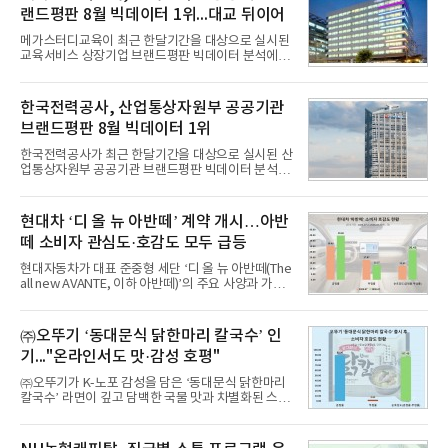
랜드평판 8월 빅데이터 1위...대교 뒤이어
메가스터디교육이 최근 한달기간을 대상으로 실시된
교육서비스 상장기업 브랜드평판 빅데이터 분석에서
1위를 차지했다. 대교와 디지털대상이 뒤를 이었다.7
일 한국기업평판연구소(소장 구창환)는 국내 교육서
비스 상장기업 브랜드를 대상으로 지난 7월 7일부터
한국전력공사, 산업통상자원부 공공기관
8월 7일까지 수집된 소비자 빅데이터 10,074,233건
브랜드평판 8월 빅데이터 1위
을 분석한 결과, 메가스터디교육이 브랜드평판지수
1,710,926을 기록하며 8월 1위에 올랐다고 밝혔다.
한국전력공사가 최근 한달기간을 대상으로 실시된 산
분석에 활용된 빅데이터는 지난 7월(9,491,206건) 대
업통상자원부 공공기관 브랜드평판 빅데이터 분석에
비 6.14% 증가한 수치로, 교육서비스 상장기업 브랜
서 1위를 차지했다. 한국가스공사와 한국수력원자력
드에 대한 소비자 관심이 확대됐다.연구소에 따르면 8
이 순으로 뒤를 이었다.7일 한국기업평판연구소(소장
월 교육서비스 상장기업 브랜드평판 순위는 메가스터
구창환)는 산업통상자원부 공공기관 41개 브랜드를
현대차 ‘디 올 뉴 아반떼’ 계약 개시…아반
디교육, 대교, 디지
대상으로 지난 7월 7일부터 8월 7일까지 수집된 소비
떼 소비자 관심도·호감도 모두 급등
자 빅데이터 91,102,549건을 분석한 결과, 한국전력
공사가 브랜드평판지수 10,670,633을 기록하며 8월
현대자동차가 대표 준중형 세단 ‘디 올 뉴 아반떼(The
1위에 올랐다고 밝혔다. 분석에 활용된 빅데이터는 지
all new AVANTE, 이하 아반떼)’의 주요 사양과 가격
난 7월(88,893,823건) 대비 2.48% 증가한 수치다.연
을 공개하고 5일부터 계약을 시작한다고 밝혔다.아반
구소에 따르면 8월 산업통상자원부 공공기관 브랜드
떼는 6년 만에 선보이는 8세대 완전변경 모델로, ▲정
평판 30위 순위는 한국전력공사, 한국가스공사, 한국
교한 선과 면을 중심으로 완성한 파격적인 디자인 ▲
㈜오뚜기 ‘동대문식 닭한마리 칼국수’ 인
수력원자력, 한국석
과거 중형 세단 수준으로 확대된 차체 제원 ▲글로벌
기..."온라인서도 맛·감성 호평"
최고 수준의 안전성 ▲성능과 효율을 동시에 높인 주
행 완성도 ▲첨단 편의 및 디지털 사양 적용 등을 통해
㈜오뚜기가 K-노포 감성을 담은 ‘동대문식 닭한마리
글로벌 준중형 세단의 새로운 기준을 세웠다.아반떼
칼국수’ 라면이 깊고 담백한 국물 맛과 차별화된 스토
는 가솔린 2.0과 1.6 하이브리드 두 가지 파워트레인
리로 출시 초기부터 높은 인기를 얻고 있다고 4일 밝
과 모던, 프리미엄, 인스퍼레이션 세 가지 트림으로
혔다.‘동대문식 닭한마리 칼국수’는 예상을 뛰어넘는
운영된다.◆ 디자인·공간·안전·성능 전반에서 차급을
소비자 호응에 힘입어 지난 7월 13일 첫 선을 보인 지