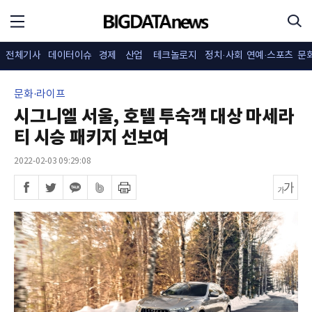
전체기사
데이터이슈
경제
산업
테크놀로지
정치·사회
연예·스포츠
문
문화·라이프
시그니엘 서울, 호텔 투숙객 대상 마세라
티 시승 패키지 선보여
2022-02-03 09:29:08