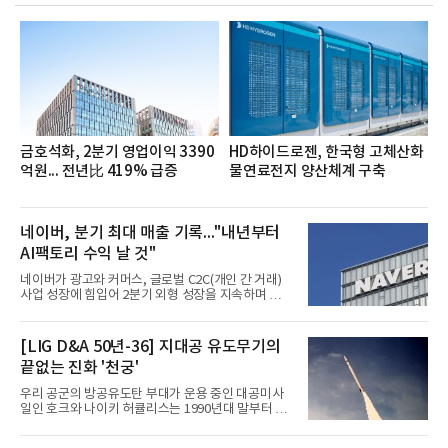
했으며, ▲팀장·부장(7.27), ▲계장·주임(7.28), ▲과
장·차장(7.29), ▲대리(7.30) 등 직급별로 총 4회에 걸
쳐 진행됐다.참고로 새로이(e)는 NH농협캐피탈 MZ
세대들로(과장~계장) 구성된 자율 참여조직으로, 조
직문화 혁신과 업무 효율성 향상을 위한 다양한 활동
을 추진하며,새로운 변화와 이로운 영향력을 조직전
반에 전파하는 역할
금호석화, 2분기 영업이익 3390
HD하이드로젠, 한국형 고체산화
억원... 전년比 419% 급증
물연료전지 양산체계 구축
네이버, 분기 최대 매출 기록..."내년부터
AI팩토리 수익 날 것"
네이버가 광고와 커머스, 글로벌 C2C(개인 간 거래)
사업 성장에 힘입어 2분기 외형 성장을 지속하며 역대
최대 매출을 기록했다. AI 검색 서비스 'AI 탭'의 이용
자 증가와 엔비디아와 추진하는 AI 팩토리를 앞세워
AI 수익화에도 속도를 내고 있다.네이버는 올해 2분기
[LIG D&A 50년-36] 지대공 유도무기의
연결 기준 매출 3조3888억원, 영업이익 5203억원을
끝없는 진화 '천궁'
기록했다고 7일 밝혔다. 매출은 광고·커머스 등 핵심
사업과 글로벌 C2C 성장에 힘입어 전년 동기 대비
우리 공군의 방공유도탄 부대가 운용 중인 대공미사
16.2% 증가한 분기 최대 매출을 기록했다. 반면 영업
일인 호크와 나이키 허큘리스는 1990년대 말부터 성
이익은 AI 인프라 투자 영향으로 0.2% 감소했다.사업
능 면에서 한계를 보이기 시작했다. 이에 따라 정부는
별 매출은 네이버 플랫폼 1조9022억원, 파이낸셜 플
기존 미사일체계를 대체할 중고도 및 중거리 대공미
랫폼 4707억원, 글로벌 도전 1조159억원이다.네이버