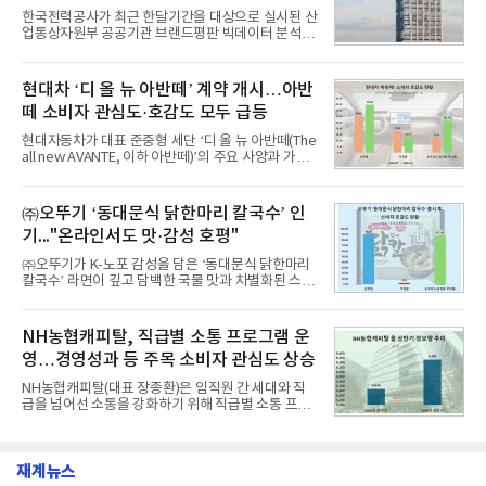
1,710,926을 기록하며 8월 1위에 올랐다고 밝혔다.
한국전력공사가 최근 한달기간을 대상으로 실시된 산
분석에 활용된 빅데이터는 지난 7월(9,491,206건) 대
업통상자원부 공공기관 브랜드평판 빅데이터 분석에
비 6.14% 증가한 수치로, 교육서비스 상장기업 브랜
서 1위를 차지했다. 한국가스공사와 한국수력원자력
드에 대한 소비자 관심이 확대됐다.연구소에 따르면 8
이 순으로 뒤를 이었다.7일 한국기업평판연구소(소장
월 교육서비스 상장기업 브랜드평판 순위는 메가스터
구창환)는 산업통상자원부 공공기관 41개 브랜드를
현대차 ‘디 올 뉴 아반떼’ 계약 개시…아반
디교육, 대교, 디지
대상으로 지난 7월 7일부터 8월 7일까지 수집된 소비
떼 소비자 관심도·호감도 모두 급등
자 빅데이터 91,102,549건을 분석한 결과, 한국전력
공사가 브랜드평판지수 10,670,633을 기록하며 8월
현대자동차가 대표 준중형 세단 ‘디 올 뉴 아반떼(The
1위에 올랐다고 밝혔다. 분석에 활용된 빅데이터는 지
all new AVANTE, 이하 아반떼)’의 주요 사양과 가격
난 7월(88,893,823건) 대비 2.48% 증가한 수치다.연
을 공개하고 5일부터 계약을 시작한다고 밝혔다.아반
구소에 따르면 8월 산업통상자원부 공공기관 브랜드
떼는 6년 만에 선보이는 8세대 완전변경 모델로, ▲정
평판 30위 순위는 한국전력공사, 한국가스공사, 한국
교한 선과 면을 중심으로 완성한 파격적인 디자인 ▲
㈜오뚜기 ‘동대문식 닭한마리 칼국수’ 인
수력원자력, 한국석
과거 중형 세단 수준으로 확대된 차체 제원 ▲글로벌
기..."온라인서도 맛·감성 호평"
최고 수준의 안전성 ▲성능과 효율을 동시에 높인 주
행 완성도 ▲첨단 편의 및 디지털 사양 적용 등을 통해
㈜오뚜기가 K-노포 감성을 담은 ‘동대문식 닭한마리
글로벌 준중형 세단의 새로운 기준을 세웠다.아반떼
칼국수’ 라면이 깊고 담백한 국물 맛과 차별화된 스토
는 가솔린 2.0과 1.6 하이브리드 두 가지 파워트레인
리로 출시 초기부터 높은 인기를 얻고 있다고 4일 밝
과 모던, 프리미엄, 인스퍼레이션 세 가지 트림으로
혔다.‘동대문식 닭한마리 칼국수’는 예상을 뛰어넘는
운영된다.◆ 디자인·공간·안전·성능 전반에서 차급을
소비자 호응에 힘입어 지난 7월 13일 첫 선을 보인 지
NH농협캐피탈, 직급별 소통 프로그램 운
넘
단 18일 만에 누적 판매량 50만 개를 돌파하는 성과를
영…경영성과 등 주목 소비자 관심도 상승
거두었다.이번 신제품은 개발진이 전국의 닭한마리
전문점을 직접 찾아 다니며 최적의 육수 비율을 완성
NH농협캐피탈(대표 장종환)은 임직원 간 세대와 직
했다. 자극적이지 않으면서도 깊은 닭육수에 마늘의
급을 넘어선 소통을 강화하기 위해 직급별 소통 프로
개운한 풍미를 더했으며, 국물이 잘 배어들면서도 쫄
그램'너하(NH)고, 나하(NH)고, NH GO!'를 지난 27일
깃한 식감이 살아있는 칼국수 면발을 정교하게 구현
부터 30일까지 서울 원센티널 NH농협캐피탈타워 22
했다는게 회사측의 설명이다.실제 현장 시식 행사에
층에서 운영했다고 31일 밝혔다.이번 프로그램은 경
서도
재계뉴스
영지원부 홍보팀과 2026년 새로이(e)＊가 공동 주관