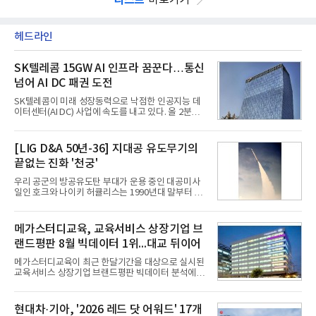
헤드라인
SK텔레콤 15GW AI 인프라 꿈꾼다…통신
넘어 AI DC 패권 도전
SK텔레콤이 미래 성장동력으로 낙점한 인공지능 데
이터센터(AI DC) 사업에 속도를 내고 있다. 올 2분기
AI 데이터센터 매출이 90% 이상 급증한 데 이어, 오
는 2035년까지 총 15GW(기가와트) 규모의 AI DC를
구축하겠다는 대형 청사진을 제시하면서다. 이에 따
[LIG D&A 50년-36] 지대공 유도무기의
라 경쟁 구도 역시 이동통신사인 KT, LG유플러스를
끝없는 진화 '천궁'
넘어 네이버, 삼성SDS 등 IT 인프라 기업으로 확장되
고 있다.7일 SK텔레콤에 따르면 회사는 올해 2분기
우리 공군의 방공유도탄 부대가 운용 중인 대공미사
연결 기준 매출 4조 3591억원, 영업이익 5660억원을
일인 호크와 나이키 허큘리스는 1990년대 말부터 성
기록했다. 매출은 전년 동기 대비 0.5%, 영업이익은
능 면에서 한계를 보이기 시작했다. 이에 따라 정부는
67.3% 증가한 수치다. AI DC 사업의 성장에 더해 수
기존 미사일체계를 대체할 중고도 및 중거리 대공미
익성 중심 경영, 그리고 지난해 발생한 일회성 비용에
사일을 개발하기로 결정했다.처음 KM-SAM 사업으로
메가스터디교육, 교육서비스 상장기업 브
따른 기저효과가 실
불린 이 사업의 명칭은 호크(Iron Hawk, 철매)를 대체
랜드평판 8월 빅데이터 1위...대교 뒤이어
한다는 의미에서 ‘철매Ⅱ’ 로 정해졌다. 철매Ⅱ 개발
사업은 미사일체계 완성 후인 2011년 ‘천궁(天弓)’으
메가스터디교육이 최근 한달기간을 대상으로 실시된
로 다시 장비명이 바뀌었다. 17개 업체와 관련 기관이
교육서비스 상장기업 브랜드평판 빅데이터 분석에서
참여한 가운데 LIG 넥스원은 탐색 개발에서 체계개발
1위를 차지했다. 대교와 디지털대상이 뒤를 이었다.7
완료까지 모든 과정에 참여했다. 1976년 호크 미사일
일 한국기업평판연구소(소장 구창환)는 국내 교육서
창정비 업체로 출발했던 회사가 호크 대체 유도무기
비스 상장기업 브랜드를 대상으로 지난 7월 7일부터
현대차·기아, '2026 레드 닷 어워드' 17개
인 천궁
8월 7일까지 수집된 소비자 빅데이터 10,074,233건