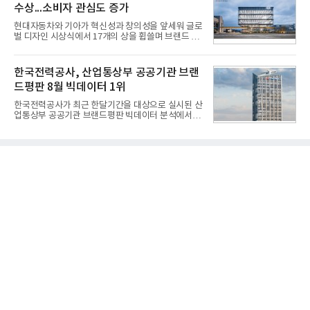
수상...소비자 관심도 증가
을 분석한 결과, 메가스터디교육이 브랜드평판지수
1,710,926을 기록하며 8월 1위에 올랐다고 밝혔다.
현대자동차와 기아가 혁신성과 창의성을 앞세워 글로
분석에 활용된 빅데이터는 지난 7월(9,491,206건) 대
벌 디자인 시상식에서 17개의 상을 휩쓸며 브랜드 경
비 6.14% 증가한 수치로, 교육서비스 상장기업 브랜
쟁력을 다시 한번 입증했다.현대자동차·기아는 '2026
드에 대한 소비자 관심이 확대됐다.연구소에 따르면 8
레드 닷 어워드: 브랜드 & 커뮤니케이션 디자인 부문
월 교육서비스 상장기업 브랜드평판 순위는 메가스터
(Red Dot Design Award: Brand &
한국전력공사, 산업통상부 공공기관 브랜
디교육, 대교, 디지
Communication Design)'에서 최우수상 2개, 본상
드평판 8월 빅데이터 1위
15개를 수상했다고 7일 밝혔다.'레드 닷 어워드'는 독
일 iF, 미국 IDEA와 함께 세계 3대 디자인 시상식으로
한국전력공사가 최근 한달기간을 대상으로 실시된 산
손꼽히는 세계 최대 규모의 디자인 공모전이다. 독일
업통상부 공공기관 브랜드평판 빅데이터 분석에서 1
노르트라인 베스트팔렌 디자인센터(Design
위를 차지했다. 한국가스공사와 한국수력원자력이 순
Zentrum Nordrhein Westfalen)가 주관해 매년 ▲
으로 뒤를 이었다.7일 한국기업평판연구소(소장 구창
제품 디자인 ▲브랜드 & 커뮤니케이션 디자인 ▲디
환)는 산업통상부 공공기관 41개 브랜드를 대상으로
자인 콘셉트 각 부문에서 우수한
지난 7월 7일부터 8월 7일까지 수집된 소비자 빅데이
터 91,102,549건을 분석한 결과, 한국전력공사가 브
랜드평판지수 10,670,633을 기록하며 8월 1위에 올
랐다고 밝혔다. 분석에 활용된 빅데이터는 지난 7월
(88,893,823건) 대비 2.48% 증가한 수치다.연구소에
따르면 8월 산업통상부 공공기관 브랜드평판 30위 순
위는 한국전력공사, 한국가스공사, 한국수력원자력,
한국석유공사, 한전