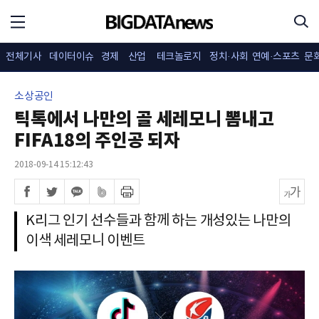
전체기사
데이터이슈
경제
산업
테크놀로지
정치·사회
연예·스포츠
문
소상공인
틱톡에서 나만의 골 세레모니 뽐내고
FIFA18의 주인공 되자
2018-09-14 15:12:43
K리그 인기 선수들과 함께 하는 개성있는 나만의
이색 세레모니 이벤트