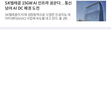
사일을 개발하기로 결정했다.처음 KM-SAM 사업으로
SK텔레콤 15GW AI 인프라 꿈꾼다…통신
플랫폼은
불린 이 사업의 명칭은 호크(Iron Hawk, 철매)를 대체
넘어 AI DC 패권 도전
한다는 의미에서 ‘철매Ⅱ’ 로 정해졌다. 철매Ⅱ 개발
사업은 미사일체계 완성 후인 2011년 ‘천궁(天弓)’으
SK텔레콤이 미래 성장동력으로 낙점한 인공지능 데
로 다시 장비명이 바뀌었다. 17개 업체와 관련 기관이
이터센터(AI DC) 사업에 속도를 내고 있다. 올 2분기
참여한 가운데 LIG 넥스원은 탐색 개발에서 체계개발
AI 데이터센터 매출이 90% 이상 급증한 데 이어, 오
완료까지 모든 과정에 참여했다. 1976년 호크 미사일
는 2035년까지 총 15GW(기가와트) 규모의 AI DC를
창정비 업체로 출발했던 회사가 호크 대체 유도무기
구축하겠다는 대형 청사진을 제시하면서다. 이에 따
인 천궁
라 경쟁 구도 역시 이동통신사인 KT, LG유플러스를
넘어 네이버, 삼성SDS 등 IT 인프라 기업으로 확장되
고 있다.7일 SK텔레콤에 따르면 회사는 올해 2분기
연결 기준 매출 4조 3591억원, 영업이익 5660억원을
기록했다. 매출은 전년 동기 대비 0.5%, 영업이익은
67.3% 증가한 수치다. AI DC 사업의 성장에 더해 수
익성 중심 경영, 그리고 지난해 발생한 일회성 비용에
따른 기저효과가 실