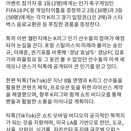
이벤트 참가자 중 1등(2명)에게는 인기 축구게임인
FIFA18 PC용 게임타이틀을 증정하고 2등(10명)과 3등
(50명)에게는 각각 K리그 경기 입장권(1인 2매)과 스타
벅스 음료교환권 등 푸짐한 경품을 증정한다.
특히 이번 챌린지에는 K리그 인기 선수들의 참여가 예정
되어 눈길을 끈다. 포항 스틸러스의 미래라 불리는 송민
규, 이래준, 권기표를 비롯해 ‘경남 효날두’ 경남FC 김효
기와 파울링요 등 그 동안 볼 수 없었던 선수들의 이색 세
레모니 댄스가 틱톡에 공개되어 큰 인기를 얻고 있다.
한편 틱톡(TikTok)은 지난 8월 연맹과 K리그 선수들을
활용한 콘텐츠 제작, 프로모션 등을 위한 라이선스 계약
을 체결했으며, 향후 K리그와 함께 쇼트 비디오를 통해
팬들과 활발한 소통을 이어나갈 계획이다.
틱톡(TikTok)은 쇼트 모바일 비디오의 궁극적인 목적지
가 되는 것을 지향하며, 미국 LA를 기반으로 런던, 도쿄,
서울, 상하이, 싱가폴, 자카르타 등지에 글로벌 오피스