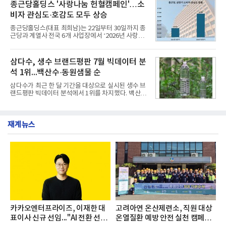
층에서 운영했다고 31일 밝혔다.이번 프로그램은 경
종근당홀딩스 '사랑나눔 헌혈캠페인'…소
서도
영지원부 홍보팀과 2026년 새로이(e)＊가 공동 주관
비자 관심도·호감도 모두 상승
했으며, ▲팀장·부장(7.27), ▲계장·주임(7.28), ▲과
장·차장(7.29), ▲대리(7.30) 등 직급별로 총 4회에 걸
종근당홀딩스(대표 최희남)는 22일부터 30일까지 종
쳐 진행됐다.참고로 새로이(e)는 NH농협캐피탈 MZ
근당과 계열사 전국 6개 사업장에서 ‘2026년 사랑나
세대들로(과장~계장) 구성된 자율 참여조직으로, 조
눔 헌혈캠페인’을 실시했다고 31일 밝혔다.이번 캠페
직문화 혁신과 업무 효율성 향상을 위한 다양한 활동
인은 장마와 폭염, 여름휴가 등으로 헌혈 참여가 줄어
을 추진하며,새로운 변화와 이로운 영향력을 조직전
드는 시기에 안정적 혈액 수급에 기여하고 생명나눔
삼다수, 생수 브랜드평판 7월 빅데이터 분
반에 전파하는 역할
문화를 확산하기 위해 마련됐다.캠페인은 종근당 천
석 1위...백산수·동원샘물 순
안공장을 시작으로 ▲효종연구소 ▲종근당바이오 안
산공장 ▲경보제약 아산본사 ▲종근당건강 당진공장
삼다수가 최근 한 달 기간을 대상으로 실시된 생수 브
▲종근당 본사 등 전국 6개 사업장에서 릴레이 방식
랜드평판 빅데이터 분석에서 1위를 차지했다. 백산수
으로 이어졌다.캠페인 기간에는 임직원의 참여를 독
와 동원샘물이 뒤를 이었다.31일 한국기업평판연구
려하기 위해 헌혈 퀴즈와 행운 복권 등 다양한 이벤트
소(소장 구창환)는 국내 소비자들에게 사랑받는 21개
도 진행했다.종근당홀딩스는 임직원들이 기부한 헌혈
생수 브랜드를 대상으로 지난 6월 30일부터 7월 31일
증을 한국백혈병
재계뉴스
까지 수집된 소비자 빅데이터 3,702,555건을 분석한
결과, 삼다수가 브랜드평판지수 1,594,583을 기록하
며 7월 1위에 올랐다고 밝혔다. 분석에 활용된 빅데이
터는 지난 4월(3,435,836건) 대비 7.76% 증가한 수
치다.연구소에 따르면 7월 생수 브랜드평판 순위는 삼
다수, 백산수, 동원샘물, 스파클, 아이시스, 에비앙,
몽베스트, 크리스탈, 풀무원샘물, 평창수, 지리산수,
진로 석수,
카카오엔터프라이즈, 이재한 대
고려아연 온산제련소, 직원 대상
표이사 신규 선임..."AI 전환 선
온열질환 예방 안전 실천 캠페인