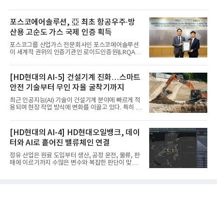
도"
실시
포스코에어솔루션, 亞 최초 항공우주·방
산용 고순도 가스 국제 인증 획득
포스코그룹 산업가스 전문회사인 포스코에어솔루션
이 세계적 권위의 인증기관인 로이드인증원(LRQA)
으로부터 아시아 지역 최초로 항공우주 및 방산용 고
순도 희귀가스 제조 분야 국제공인 인증인 ‘항공우주·
방산 품질경영시스템(AS9100D)’을 획득했다.포스코
[HD현대의 AI-5] 건설기계 진화…스마트
에어솔루션은 6일 서울 포스코센터에서 김대연 포스
안전 기술부터 무인 자율 굴착기까지
코에어솔루션 대표, 이일형 로이드인증원(LRQA) 한
국지사 대표 등이 참석한 가운데 ‘항공우주·방산 품질
최근 인공지능(AI) 기술이 건설기계 분야에 빠르게 적
경영시스템(AS9100D)’ 인증수여식을 가졌다고 밝혔
용되며 현장 작업 방식에 변화를 이끌고 있다. 특히 무
다.포스코에어솔루션이 획득한 AS9100D는 국제 품
인 자율화 기술은 작업 효율을 획기적으로 높이며 스
질경영시스템 표준(ISO 9001)을 기반으로 항공우주
마트 건설 현장 구현을 앞당기고 있다.HD현대사이트
및 방위산업의 엄격한 특수 요구사항을 반영한 글로
솔루션은 최근 스위스 건설 현장에서 무인 자율 굴착
[HD현대의 AI-4] HD현대오일뱅크, 데이
벌 표준이다. 특히 미세
기를 투입했다. 실제 공사를 진행한 것은 처음으로, 건
터와 AI로 흩어진 밸류체인 연결
설장비 자율화 기술의 새로운 이정표를 제시했다.이
번에 투입된 무인 자율 굴착기는 유럽 대형 건설그룹
정유 산업은 원료 도입부터 생산, 공정 운전, 물류, 판
키바그(KIBAG)의 스위스 투겐 지역 건설 프로젝트에
매에 이르기까지 수많은 변수와 복잡한 판단이 맞물
서 깊이 3m, 폭 12m, 길이 1km 규모의 토목 공사를
리는 구조를 갖고 있다. 작은 변화 하나가 전체 수익성
수행할 예정이다. 해당 장비에는 HD건설기계의 22t
과 운영 효율에 직접적인 영향을 미치는 만큼, 데이터
급 굴착기를 기반으로 HD현대사이트솔루션의 스마
를 얼마나 빠르고 정확하게 연결하고 활용하느냐가
트 굴착기 플랫폼
기업경쟁력을 좌우하는 핵심 요소로 떠오르고 있다.
이러한 환경 속에서 HD현대오일뱅크는 인공지능(AI)
을 단순한 업무 자동화 도구로 보지 않고, 정유사의 밸
류체인(Value Chain) 전반을 연결하고 최적화하는 핵