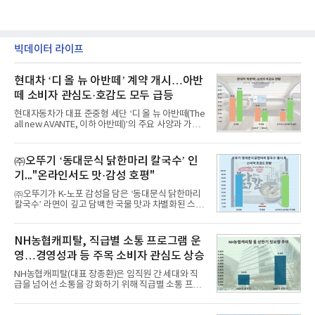
빅데이터 라이프
현대차 ‘디 올 뉴 아반떼’ 계약 개시…아반
떼 소비자 관심도·호감도 모두 급등
현대자동차가 대표 준중형 세단 ‘디 올 뉴 아반떼(The
all new AVANTE, 이하 아반떼)’의 주요 사양과 가격
을 공개하고 5일부터 계약을 시작한다고 밝혔다.아반
떼는 6년 만에 선보이는 8세대 완전변경 모델로, ▲정
교한 선과 면을 중심으로 완성한 파격적인 디자인 ▲
㈜오뚜기 ‘동대문식 닭한마리 칼국수’ 인
과거 중형 세단 수준으로 확대된 차체 제원 ▲글로벌
기..."온라인서도 맛·감성 호평"
최고 수준의 안전성 ▲성능과 효율을 동시에 높인 주
행 완성도 ▲첨단 편의 및 디지털 사양 적용 등을 통해
㈜오뚜기가 K-노포 감성을 담은 ‘동대문식 닭한마리
글로벌 준중형 세단의 새로운 기준을 세웠다.아반떼
칼국수’ 라면이 깊고 담백한 국물 맛과 차별화된 스토
는 가솔린 2.0과 1.6 하이브리드 두 가지 파워트레인
리로 출시 초기부터 높은 인기를 얻고 있다고 4일 밝
과 모던, 프리미엄, 인스퍼레이션 세 가지 트림으로
혔다.‘동대문식 닭한마리 칼국수’는 예상을 뛰어넘는
운영된다.◆ 디자인·공간·안전·성능 전반에서 차급을
소비자 호응에 힘입어 지난 7월 13일 첫 선을 보인 지
NH농협캐피탈, 직급별 소통 프로그램 운
넘
단 18일 만에 누적 판매량 50만 개를 돌파하는 성과를
영…경영성과 등 주목 소비자 관심도 상승
거두었다.이번 신제품은 개발진이 전국의 닭한마리
전문점을 직접 찾아 다니며 최적의 육수 비율을 완성
NH농협캐피탈(대표 장종환)은 임직원 간 세대와 직
했다. 자극적이지 않으면서도 깊은 닭육수에 마늘의
급을 넘어선 소통을 강화하기 위해 직급별 소통 프로
개운한 풍미를 더했으며, 국물이 잘 배어들면서도 쫄
그램'너하(NH)고, 나하(NH)고, NH GO!'를 지난 27일
깃한 식감이 살아있는 칼국수 면발을 정교하게 구현
부터 30일까지 서울 원센티널 NH농협캐피탈타워 22
했다는게 회사측의 설명이다.실제 현장 시식 행사에