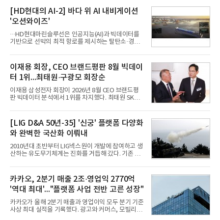
행 등으로 적용 범위를 넓혀 AI를 새로운 톡비즈 성장
축으로 만들겠다는 구상이다.정신아 카카오 대표는 6
[HD현대의 AI-2] 바다 위 AI 내비게이션
일 열린 2분기 실적 발표 컨퍼런스콜에서 "AI는 톡비
'오션와이즈'
즈 성장 재점화의 핵심이자 주요 매출원으로 자리 잡
을 것"이라며 이같은 AI 사업 전략을 공개했다. 카카
···HD현대마린슬루선은 인공지능(AI)과 빅데이터를
오는 이날 함께 발표한 2분기 연결 매출이 전년 동기
기반으로 선박의 최적 항로를 제시하는 탈탄소·경제
대비 9% 증가한 2조985억원, 영업이익은 36% 늘어
운항 솔루션 ‘오션와이즈’를 운영하고 있다. 별도의
난 2770억원이라고 밝혔다. 매출과 영업이익 모두 분
장비 설치 없이 일고리즘 만으로 선박의 탄소 배출량
기 기준 역대 최대치다. 카카오는 플랫폼 부문 매출이
을 모니터링 및 예측하며, 연료 소비를 최소화하는 운
이재용 회장, CEO 브랜드평판 8월 빅데이
17% 증가하
항 가이드라인을 제공한다.오션와이즈의 핵심 기능은
터 1위...최태원·구광모 회장순
CI(탄소집약도지수) 실시간 관리 예측, 시 기반 최적
항로 추천, 선단 관리 등이다. HD현대오일뱅크와의
이재용 삼성전자 회장이 2026년 8월 CEO 브랜드평
실증에서는 총 13개 구간, 10만6000km 항해를 통해
판 빅데이터 분석에서 1위를 차지했다. 최태원 SK그
평균 5.3%의 연료 질감 효과를 입증했다. 이는 연간 1
룹 회장과 구광모 LG그룹 회장이 뒤를 이었다.6일 한
만t의 연료를 사용하는 선박 1척 기준 약 3억5000만
국기업평판연구소(소장 구창환)는 빅데이터뉴스와
원의 비용 절감에 해당한다.주목할 점은 오션와이즈
함께 60명의 CEO 브랜드를 대상으로 2026년 7월 6
[LIG D&A 50년-35] '신궁' 플랫폼 다양화
의 핵심
일부터 8월 6일까지 수집된 소비자 빅데이터
와 완벽한 국산화 이뤄내
7,395,735건을 분석한 결과, 삼성 이재용 회장이 브
랜드평판지수 1,984,715를 기록하며 8월 1위에 올랐
2010년대 초반부터 LIG넥스원이 개발에 참여하고 생
다고 밝혔다. 분석에 활용된 빅데이터는 지난 7월
산하는 유도무기체계는 진화를 거듭해 갔다. 기존 무
(14,233,797건) 대비 48.04% 감소한 수치다.8월
기체계에 기반한 새로운 기능이 추가되기도 하고, 활
CEO 브랜드평판 30위 순위는 이재용, 최태원, 정의
용도가 떨어지는 재래식 무기를 새롭게 활용하는 방
선, 구광모, 신동빈, 박현주, 이해진, 정원주, 함영주,
안이 강구됐다. 또 핵심 구성품 국산화를 통해 수출상
카카오, 2분기 매출 2조·영업익 2770억
김승연, 이재현, 강호동, 김범수, 양종
의 제약을 해소하고자 노력했다. 이러한 LIG넥스원의
'역대 최대'..."플랫폼 사업 전반 고른 성장"
신기술 개발 성과가 집약된 무기체계가 바로 휴대용
지대공 유도무기 ‘신궁’이다.신궁은 이미 2009년 수
카카오가 올해 2분기 매출과 영업이익 모두 분기 기준
출을 위한 개량형 멀티런처 개발을 완료함으로써 기
사상 최대 실적을 기록했다. 광고와 커머스, 모빌리
능 다양화와 계열화 가능성을 선보인 바 있었다. 이번
티, 페이 등 플랫폼 사업이 고르게 성장하며 실적을 견