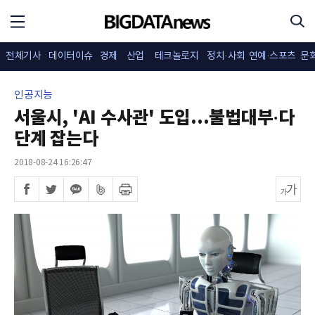
전체기사
데이터이슈
경제
산업
테크놀로지
정치·사회
연예·스포츠
문
인공지능
서울시, 'AI 수사관' 도입...불법대부·다
단계 잡는다
2018-08-24 16:26:47