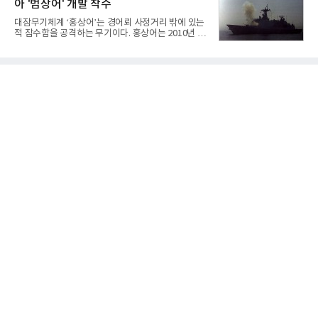
아 '범상어' 개발 착수
겪었던 시행착오를 되풀이하지 않고 핵심 역량에 집
중하겠다는 취지로 풀이된다.7일 업계에 따르면 카카
대잠무기체계 ‘홍상어’는 경어뢰 사정거리 밖에 있는
오는 올해 2분기 연결 기준 매출 2조985억원, 영업이
적 잠수함을 공격하는 무기이다. 홍상어는 2010년 넥
익 2770억원을 기록했다. 전년 동기 대비 매출과 영업
스원퓨처 시절 진해하우스에서 최초 생산돼 전력화가
이익은 각각 9%, 36% 증가해 모두 분기 기준 역대
이뤄졌다. 이후 2012년 한국형 구축함(KDX-1) 이상
최대치다. 상반기 기준 매출은 4조405억원, 영업이익
의 함정에 실전 배치됐다.그해 7월 해군은 동해상에서
은 4884억
성능 검증을 위해 홍상어 시험발사를 실시했다. 이때
홍상어가 목표 지점에서 입수한 후 표적을 타격하지
못하고 물속에서 멈춰버리는 예상 밖의 일이 벌어졌
다. 2차 품질확인 사격 시험에서도 만족스러운 결과를
얻지 못했다. 완벽한 신뢰성 확보를 위해 LIG넥스원은
국방과학연구소(ADD) 테스크포스(TF)와 합심해 본
격적인 개선 작업에 착수했다.홍상어 유도탄의 모든
분야를