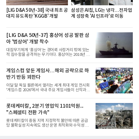
[LIG D&A 50년-38] 국내 최초 공
삼성은 AI칩, LG는 냉각…전자업
대지 유도폭탄 'KGGB' 개발
계 성장축 'AI 인프라'로 이동
[LIG D&A 50년-37] 홍상어 성공 발판 삼
아 '범상어' 개발 착수
대잠무기체계 ‘홍상어’는 경어뢰 사정거리 밖에 있는
적 잠수함을 공격하는 무기이다. 홍상어는 2010년 넥
스원퓨처 시절 진해하우스에서 최초 생산돼 전력화가
이뤄졌다. 이후 2012년 한국형 구축함(KDX-1) 이상
의 함정에 실전 배치됐다.그해 7월 해군은 동해상에서
게임스컴 앞둔 게임사…해외 공략으로 하
성능 검증을 위해 홍상어 시험발사를 실시했다. 이때
반기 반등 꾀한다
홍상어가 목표 지점에서 입수한 후 표적을 타격하지
못하고 물속에서 멈춰버리는 예상 밖의 일이 벌어졌
이달 말 독일 쾰른에서 열리는 세계 최대 게임 전시회
다. 2차 품질확인 사격 시험에서도 만족스러운 결과를
'게임스컴 2026'에서 국내 주요 게임사들이 신작과 글
얻지 못했다. 완벽한 신뢰성 확보를 위해 LIG넥스원은
로벌 전략을 공개한다. 상반기 게임사들의 실적이 업
국방과학연구소(ADD) 테스크포스(TF)와 합심해 본
체별로 엇갈린 가운데 하반기 신작 흥행과 해외 시장
격적인 개선 작업에 착수했다.홍상어 유도탄의 모든
성과가 실적을 좌우할 핵심 변수로 떠오르고 있다.8일
롯데케미칼, 2분기 영업익 1101억원...
분야를
업계에 따르면 올해 상반기 게임업계는 기업별 성적
"스페셜티 전환 가속"
표가 크게 갈렸다. 대표적으로 크래프톤은 'PUBG: 배
틀그라운드'의 안정적인 성장에 힘입어 상반기 연결
롯데케미칼이 중동 지역 지정학적 불안에 따른 공급
기준 매출 2조6616억원, 영업이익 9725억원으로 역
망 불확실성 지속에도 생산 운영 최적화와 수익성 중
대 최대 실적을 기록했다. 엔씨도 올해 출시한 '아이온
심의 사업 운영을 통해 전분기에 이어 흑자 기조를 이
2' 등에 힘입어 호실적을 거둘 것으로 전망된다.반면
어갔다.롯데케미칼이 2026년 2분기 연결 기준 매출
넷마블은 2분기 매출이 증가했지만 영업이익은 전년