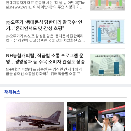
공사가 브랜드평판지수 10,670,633을 기록하며 8월
현대자동차가 대표 준중형 세단 ‘디 올 뉴 아반떼(The
1위에 올랐다고 밝혔다. 분석에 활용된 빅데이터는 지
all new AVANTE, 이하 아반떼)’의 주요 사양과 가격
난 7월(88,893,823건) 대비 2.48% 증가한 수치다.연
을 공개하고 5일부터 계약을 시작한다고 밝혔다.아반
구소에 따르면 8월 산업통상자원부 공공기관 브랜드
떼는 6년 만에 선보이는 8세대 완전변경 모델로, ▲정
평판 30위 순위는 한국전력공사, 한국가스공사, 한국
교한 선과 면을 중심으로 완성한 파격적인 디자인 ▲
㈜오뚜기 ‘동대문식 닭한마리 칼국수’ 인
수력원자력, 한국석
과거 중형 세단 수준으로 확대된 차체 제원 ▲글로벌
기..."온라인서도 맛·감성 호평"
최고 수준의 안전성 ▲성능과 효율을 동시에 높인 주
행 완성도 ▲첨단 편의 및 디지털 사양 적용 등을 통해
㈜오뚜기가 K-노포 감성을 담은 ‘동대문식 닭한마리
글로벌 준중형 세단의 새로운 기준을 세웠다.아반떼
칼국수’ 라면이 깊고 담백한 국물 맛과 차별화된 스토
는 가솔린 2.0과 1.6 하이브리드 두 가지 파워트레인
리로 출시 초기부터 높은 인기를 얻고 있다고 4일 밝
과 모던, 프리미엄, 인스퍼레이션 세 가지 트림으로
혔다.‘동대문식 닭한마리 칼국수’는 예상을 뛰어넘는
운영된다.◆ 디자인·공간·안전·성능 전반에서 차급을
소비자 호응에 힘입어 지난 7월 13일 첫 선을 보인 지
NH농협캐피탈, 직급별 소통 프로그램 운
넘
단 18일 만에 누적 판매량 50만 개를 돌파하는 성과를
영…경영성과 등 주목 소비자 관심도 상승
거두었다.이번 신제품은 개발진이 전국의 닭한마리
전문점을 직접 찾아 다니며 최적의 육수 비율을 완성
NH농협캐피탈(대표 장종환)은 임직원 간 세대와 직
했다. 자극적이지 않으면서도 깊은 닭육수에 마늘의
급을 넘어선 소통을 강화하기 위해 직급별 소통 프로
개운한 풍미를 더했으며, 국물이 잘 배어들면서도 쫄
그램'너하(NH)고, 나하(NH)고, NH GO!'를 지난 27일
깃한 식감이 살아있는 칼국수 면발을 정교하게 구현
부터 30일까지 서울 원센티널 NH농협캐피탈타워 22
했다는게 회사측의 설명이다.실제 현장 시식 행사에
층에서 운영했다고 31일 밝혔다.이번 프로그램은 경
서도
재계뉴스
영지원부 홍보팀과 2026년 새로이(e)＊가 공동 주관
했으며, ▲팀장·부장(7.27), ▲계장·주임(7.28), ▲과
장·차장(7.29), ▲대리(7.30) 등 직급별로 총 4회에 걸
쳐 진행됐다.참고로 새로이(e)는 NH농협캐피탈 MZ
세대들로(과장~계장) 구성된 자율 참여조직으로, 조
직문화 혁신과 업무 효율성 향상을 위한 다양한 활동
을 추진하며,새로운 변화와 이로운 영향력을 조직전
반에 전파하는 역할