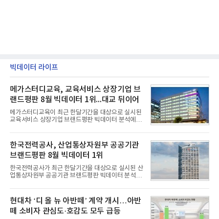
빅데이터 라이프
메가스터디교육, 교육서비스 상장기업 브
랜드평판 8월 빅데이터 1위...대교 뒤이어
메가스터디교육이 최근 한달기간을 대상으로 실시된
교육서비스 상장기업 브랜드평판 빅데이터 분석에서
1위를 차지했다. 대교와 디지털대상이 뒤를 이었다.7
일 한국기업평판연구소(소장 구창환)는 국내 교육서
비스 상장기업 브랜드를 대상으로 지난 7월 7일부터
한국전력공사, 산업통상자원부 공공기관
8월 7일까지 수집된 소비자 빅데이터 10,074,233건
브랜드평판 8월 빅데이터 1위
을 분석한 결과, 메가스터디교육이 브랜드평판지수
1,710,926을 기록하며 8월 1위에 올랐다고 밝혔다.
한국전력공사가 최근 한달기간을 대상으로 실시된 산
분석에 활용된 빅데이터는 지난 7월(9,491,206건) 대
업통상자원부 공공기관 브랜드평판 빅데이터 분석에
비 6.14% 증가한 수치로, 교육서비스 상장기업 브랜
서 1위를 차지했다. 한국가스공사와 한국수력원자력
드에 대한 소비자 관심이 확대됐다.연구소에 따르면 8
이 순으로 뒤를 이었다.7일 한국기업평판연구소(소장
월 교육서비스 상장기업 브랜드평판 순위는 메가스터
구창환)는 산업통상자원부 공공기관 41개 브랜드를
현대차 ‘디 올 뉴 아반떼’ 계약 개시…아반
디교육, 대교, 디지
대상으로 지난 7월 7일부터 8월 7일까지 수집된 소비
떼 소비자 관심도·호감도 모두 급등
자 빅데이터 91,102,549건을 분석한 결과, 한국전력