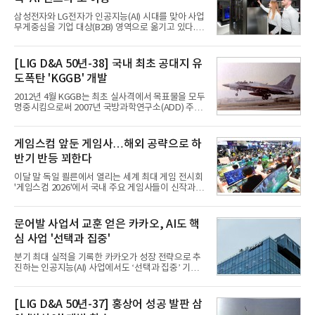
삼성전자와 LG전자가 인공지능(AI) 시대를 맞아 사업
무게중심을 기업 대상(B2B) 영역으로 옮기고 있다.
TV와 생활가전 등 전통적인 소비자 시장이 성숙기에
접어든 가운데 삼성전자는 AI 반도체를 중심으로 데
이터센터 생태계 공략을 강화하고 LG전자는 냉각솔
[LIG D&A 50년-38] 국내 최초 공대지 유
루션·전장·로봇 등 기업용 솔루션 사업 확대에 속도를
도폭탄 'KGGB' 개발
내고 있다.9일 업계에 따르면 LG전자는 2분기 생활가
전과 프리미엄 제품 경쟁력에 더해 B2B 사업 확대 효
2012년 4월 KGGB는 최초 실사격에서 목표물을 모두
과로 수익성을 방어한 반면 삼성전자는 디바이스경험
명중시킴으로써 2007년 국방과학연구소(ADD) 주관
(DX) 부문의 TV·생활가전 수익성이 악화됐다. 대신 삼
으로 시작된 KGGB 개발사업에 LIG넥스원은 시제업
성은 AI 메모리 등 반도체 사업을 중심으로 새로운 성
체로 참여했다. 체계개발에는 총 400여억 원의 개발
장 동력을 확보하는 데 집중하고 있다.LG전자는 B2B
비와 62개월의 기간이 소요됐다. 한국형 GPS 유도폭
게임스컴 앞둔 게임사…해외 공략으로 하
사업 확대
탄 KGGB(Korea GPS Guided Bomb)는 국내 최초
반기 반등 꾀한다
의 공대지 유도폭탄으로 2012년에 최종 전투용 적합
판정을 받았다.우리 공군이 운용하는 모든 전투기에
이달 말 독일 쾰른에서 열리는 세계 최대 게임 전시회
탑재할 수 있는 KGGB는 일반목적폭탄(General
'게임스컴 2026'에서 국내 주요 게임사들이 신작과 글
Purpose Bomb)에 장착하여 운용토록 개발됐다.이
로벌 전략을 공개한다. 상반기 게임사들의 실적이 업
는 현재 군에서 보유하고 있는 상당량의 일반목적폭
체별로 엇갈린 가운데 하반기 신작 흥행과 해외 시장
탄을 활용하기 위한 취지였다.항공기에 장착된 KGGB
성과가 실적을 좌우할 핵심 변수로 떠오르고 있다.8일
문어발 사업서 교훈 얻은 카카오, AI도 핵
는 조종사가 휴대하는 명령통신장치(PDU, P
업계에 따르면 올해 상반기 게임업계는 기업별 성적
심 사업 '선택과 집중'
표가 크게 갈렸다. 대표적으로 크래프톤은 'PUBG: 배
틀그라운드'의 안정적인 성장에 힘입어 상반기 연결
분기 최대 실적을 기록한 카카오가 성장 전략으로 추
기준 매출 2조6616억원, 영업이익 9725억원으로 역
진하는 인공지능(AI) 사업에서도 ‘선택과 집중’ 기조
대 최대 실적을 기록했다. 엔씨도 올해 출시한 '아이온
를 강화하고 있다. 경쟁사들이 AI 데이터센터 등 인프
2' 등에 힘입어 호실적을 거둘 것으로 전망된다.반면
라 투자에 나서는 것과 달리, 카카오는 ‘카카오톡’이
넷마블은 2분기 매출이 증가했지만 영업이익은 전년
라는 플랫폼 경쟁력을 활용한 AI 에이전트 서비스에
[LIG D&A 50년-37] 홍상어 성공 발판 삼
동기 대
집중하는 전략이다. 과거 무리한 사업 확장 과정에서