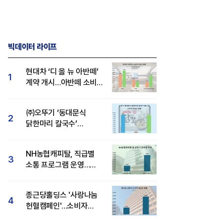
빅데이터 라이프
현대차 ‘디 올 뉴 아반떼’
1
계약 개시…아반떼 소비자
관심도·호감도 모두 급등
㈜오뚜기 ‘동대문식
2
닭한마리 칼국수’
인기..."온라인서도 맛·
감성 호평"
NH농협캐피탈, 직급별
3
소통 프로그램 운영…
경영성과 등 주목 소비자
관심도 상승
종근당홀딩스 '사랑나눔
4
헌혈캠페인'…소비자
관심도·호감도 모두 상승