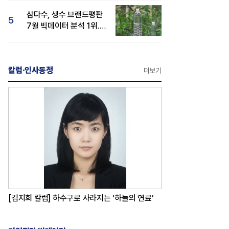
삼다수, 생수 브랜드평판
5
7월 빅데이터 분석 1위...
백산수·동원샘물 순
칼럼·인사동정
더보기
[김지희 칼럼] 하수구로 사라지는 ‘하늘의 연료’