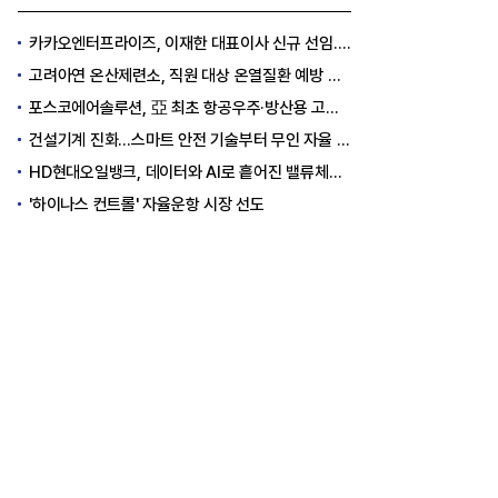
카카오엔터프라이즈, 이재한 대표이사 신규 선임..."AI 전환 선도"
고려아연 온산제련소, 직원 대상 온열질환 예방 안전 실천 캠페인 실시
포스코에어솔루션, 亞 최초 항공우주·방산용 고순도 가스 국제 인증 획득
건설기계 진화…스마트 안전 기술부터 무인 자율 굴착기까지
HD현대오일뱅크, 데이터와 AI로 흩어진 밸류체인 연결
'하이나스 컨트롤' 자율운항 시장 선도