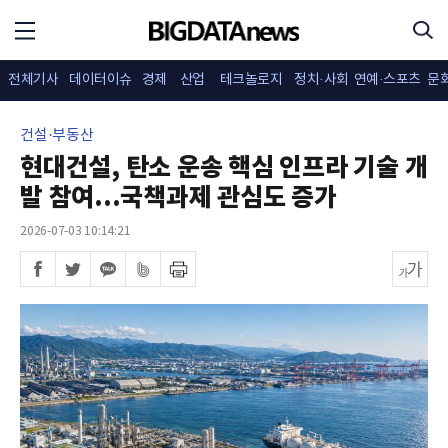
전체기사
데이터이슈
경제
산업
테크놀로지
정치·사회
연예·스포츠
문
건설·부동산
현대건설, 탄소 운송 핵심 인프라 기술 개
발 참여...국책과제 관심도 증가
2026-07-03 10:14:21