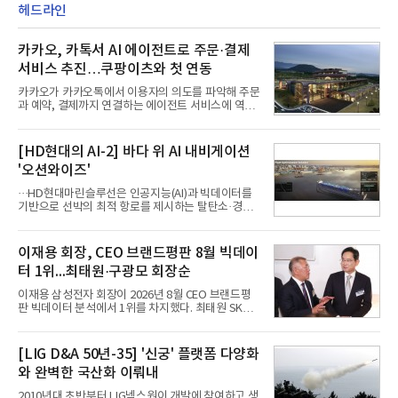
헤드라인
카카오, 카톡서 AI 에이전트로 주문·결제
서비스 추진…쿠팡이츠와 첫 연동
카카오가 카카오톡에서 이용자의 의도를 파악해 주문
과 예약, 결제까지 연결하는 에이전트 서비스에 역량
을 집중한다. 음식 배달을 시작으로 커머스와 예약, 여
행 등으로 적용 범위를 넓혀 AI를 새로운 톡비즈 성장
축으로 만들겠다는 구상이다.정신아 카카오 대표는 6
[HD현대의 AI-2] 바다 위 AI 내비게이션
일 열린 2분기 실적 발표 컨퍼런스콜에서 "AI는 톡비
'오션와이즈'
즈 성장 재점화의 핵심이자 주요 매출원으로 자리 잡
을 것"이라며 이같은 AI 사업 전략을 공개했다. 카카
···HD현대마린슬루선은 인공지능(AI)과 빅데이터를
오는 이날 함께 발표한 2분기 연결 매출이 전년 동기
기반으로 선박의 최적 항로를 제시하는 탈탄소·경제
대비 9% 증가한 2조985억원, 영업이익은 36% 늘어
운항 솔루션 ‘오션와이즈’를 운영하고 있다. 별도의
난 2770억원이라고 밝혔다. 매출과 영업이익 모두 분
장비 설치 없이 일고리즘 만으로 선박의 탄소 배출량
기 기준 역대 최대치다. 카카오는 플랫폼 부문 매출이
을 모니터링 및 예측하며, 연료 소비를 최소화하는 운
이재용 회장, CEO 브랜드평판 8월 빅데이
17% 증가하
항 가이드라인을 제공한다.오션와이즈의 핵심 기능은
터 1위...최태원·구광모 회장순
CI(탄소집약도지수) 실시간 관리 예측, 시 기반 최적
항로 추천, 선단 관리 등이다. HD현대오일뱅크와의
이재용 삼성전자 회장이 2026년 8월 CEO 브랜드평
실증에서는 총 13개 구간, 10만6000km 항해를 통해
판 빅데이터 분석에서 1위를 차지했다. 최태원 SK그
평균 5.3%의 연료 질감 효과를 입증했다. 이는 연간 1
룹 회장과 구광모 LG그룹 회장이 뒤를 이었다.6일 한
만t의 연료를 사용하는 선박 1척 기준 약 3억5000만
국기업평판연구소(소장 구창환)는 빅데이터뉴스와
원의 비용 절감에 해당한다.주목할 점은 오션와이즈
함께 60명의 CEO 브랜드를 대상으로 2026년 7월 6
[LIG D&A 50년-35] '신궁' 플랫폼 다양화
의 핵심
일부터 8월 6일까지 수집된 소비자 빅데이터
와 완벽한 국산화 이뤄내
7,395,735건을 분석한 결과, 삼성 이재용 회장이 브
랜드평판지수 1,984,715를 기록하며 8월 1위에 올랐
2010년대 초반부터 LIG넥스원이 개발에 참여하고 생