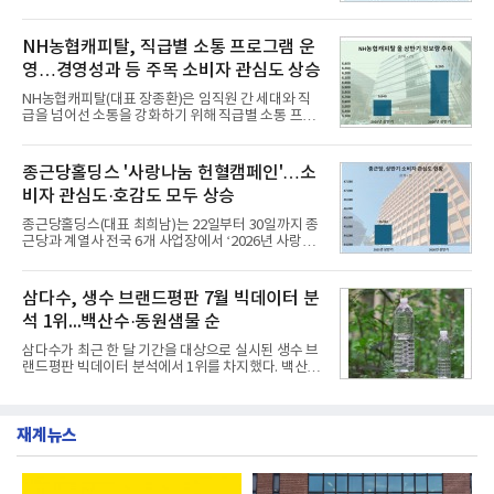
리로 출시 초기부터 높은 인기를 얻고 있다고 4일 밝
과 모던, 프리미엄, 인스퍼레이션 세 가지 트림으로
혔다.‘동대문식 닭한마리 칼국수’는 예상을 뛰어넘는
운영된다.◆ 디자인·공간·안전·성능 전반에서 차급을
소비자 호응에 힘입어 지난 7월 13일 첫 선을 보인 지
NH농협캐피탈, 직급별 소통 프로그램 운
넘
단 18일 만에 누적 판매량 50만 개를 돌파하는 성과를
영…경영성과 등 주목 소비자 관심도 상승
거두었다.이번 신제품은 개발진이 전국의 닭한마리
전문점을 직접 찾아 다니며 최적의 육수 비율을 완성
NH농협캐피탈(대표 장종환)은 임직원 간 세대와 직
했다. 자극적이지 않으면서도 깊은 닭육수에 마늘의
급을 넘어선 소통을 강화하기 위해 직급별 소통 프로
개운한 풍미를 더했으며, 국물이 잘 배어들면서도 쫄
그램'너하(NH)고, 나하(NH)고, NH GO!'를 지난 27일
깃한 식감이 살아있는 칼국수 면발을 정교하게 구현
부터 30일까지 서울 원센티널 NH농협캐피탈타워 22
했다는게 회사측의 설명이다.실제 현장 시식 행사에
층에서 운영했다고 31일 밝혔다.이번 프로그램은 경
종근당홀딩스 '사랑나눔 헌혈캠페인'…소
서도
영지원부 홍보팀과 2026년 새로이(e)＊가 공동 주관
비자 관심도·호감도 모두 상승
했으며, ▲팀장·부장(7.27), ▲계장·주임(7.28), ▲과
장·차장(7.29), ▲대리(7.30) 등 직급별로 총 4회에 걸
종근당홀딩스(대표 최희남)는 22일부터 30일까지 종
쳐 진행됐다.참고로 새로이(e)는 NH농협캐피탈 MZ
근당과 계열사 전국 6개 사업장에서 ‘2026년 사랑나
세대들로(과장~계장) 구성된 자율 참여조직으로, 조
눔 헌혈캠페인’을 실시했다고 31일 밝혔다.이번 캠페
직문화 혁신과 업무 효율성 향상을 위한 다양한 활동
인은 장마와 폭염, 여름휴가 등으로 헌혈 참여가 줄어
을 추진하며,새로운 변화와 이로운 영향력을 조직전
드는 시기에 안정적 혈액 수급에 기여하고 생명나눔
삼다수, 생수 브랜드평판 7월 빅데이터 분
반에 전파하는 역할
문화를 확산하기 위해 마련됐다.캠페인은 종근당 천
석 1위...백산수·동원샘물 순
안공장을 시작으로 ▲효종연구소 ▲종근당바이오 안
산공장 ▲경보제약 아산본사 ▲종근당건강 당진공장
삼다수가 최근 한 달 기간을 대상으로 실시된 생수 브
▲종근당 본사 등 전국 6개 사업장에서 릴레이 방식
랜드평판 빅데이터 분석에서 1위를 차지했다. 백산수
으로 이어졌다.캠페인 기간에는 임직원의 참여를 독
와 동원샘물이 뒤를 이었다.31일 한국기업평판연구
려하기 위해 헌혈 퀴즈와 행운 복권 등 다양한 이벤트
소(소장 구창환)는 국내 소비자들에게 사랑받는 21개
도 진행했다.종근당홀딩스는 임직원들이 기부한 헌혈
생수 브랜드를 대상으로 지난 6월 30일부터 7월 31일
증을 한국백혈병
재계뉴스
까지 수집된 소비자 빅데이터 3,702,555건을 분석한
결과, 삼다수가 브랜드평판지수 1,594,583을 기록하
며 7월 1위에 올랐다고 밝혔다. 분석에 활용된 빅데이
터는 지난 4월(3,435,836건) 대비 7.76% 증가한 수