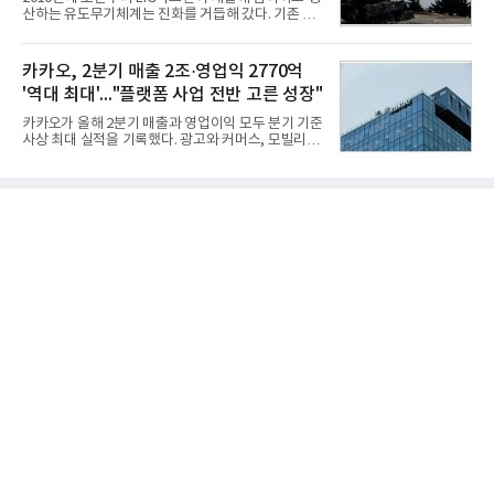
다고 밝혔다. 분석에 활용된 빅데이터는 지난 7월
산하는 유도무기체계는 진화를 거듭해 갔다. 기존 무
(14,233,797건) 대비 48.04% 감소한 수치다.8월
기체계에 기반한 새로운 기능이 추가되기도 하고, 활
CEO 브랜드평판 30위 순위는 이재용, 최태원, 정의
용도가 떨어지는 재래식 무기를 새롭게 활용하는 방
선, 구광모, 신동빈, 박현주, 이해진, 정원주, 함영주,
안이 강구됐다. 또 핵심 구성품 국산화를 통해 수출상
카카오, 2분기 매출 2조·영업익 2770억
김승연, 이재현, 강호동, 김범수, 양종
의 제약을 해소하고자 노력했다. 이러한 LIG넥스원의
'역대 최대'..."플랫폼 사업 전반 고른 성장"
신기술 개발 성과가 집약된 무기체계가 바로 휴대용
지대공 유도무기 ‘신궁’이다.신궁은 이미 2009년 수
카카오가 올해 2분기 매출과 영업이익 모두 분기 기준
출을 위한 개량형 멀티런처 개발을 완료함으로써 기
사상 최대 실적을 기록했다. 광고와 커머스, 모빌리
능 다양화와 계열화 가능성을 선보인 바 있었다. 이번
티, 페이 등 플랫폼 사업이 고르게 성장하며 실적을 견
엔 기존 K-30 30mm 대공포 비호 체계에 신궁을 장착
인했다.카카오는 6일 연결 기준 올해 2분기 매출 2조
하는 개량사업, 일명 ‘비호복합’ 프로젝트가 2009년
985억원, 영업이익 2770억원을 기록했다고 밝혔다.
부터 진행됐
전년 동기 대비 매출은 9%, 영업이익은 36% 늘어난
수치다. 전년 동기 실적과 증가율은 카카오게임즈와
카카오헬스케어 관련 손익을 중단영업손익으로 반영
한 기준으로 산출됐다. 지난해 2분기 매출은 1조9175
억원, 영업이익은 2039억원이었다.플랫폼 부문 매출
은 1조2303억원으로 전년 동기 대비 17% 증가했다.
카카오톡 내 광고와 커머스 사업을 아우르는 톡비즈
매출은 6432억원