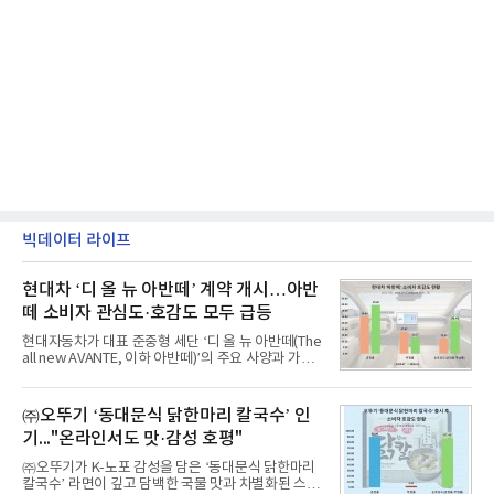
빅데이터 라이프
현대차 ‘디 올 뉴 아반떼’ 계약 개시…아반
떼 소비자 관심도·호감도 모두 급등
현대자동차가 대표 준중형 세단 ‘디 올 뉴 아반떼(The
all new AVANTE, 이하 아반떼)’의 주요 사양과 가격
을 공개하고 5일부터 계약을 시작한다고 밝혔다.아반
떼는 6년 만에 선보이는 8세대 완전변경 모델로, ▲정
교한 선과 면을 중심으로 완성한 파격적인 디자인 ▲
㈜오뚜기 ‘동대문식 닭한마리 칼국수’ 인
과거 중형 세단 수준으로 확대된 차체 제원 ▲글로벌
기..."온라인서도 맛·감성 호평"
최고 수준의 안전성 ▲성능과 효율을 동시에 높인 주
행 완성도 ▲첨단 편의 및 디지털 사양 적용 등을 통해
㈜오뚜기가 K-노포 감성을 담은 ‘동대문식 닭한마리
글로벌 준중형 세단의 새로운 기준을 세웠다.아반떼
칼국수’ 라면이 깊고 담백한 국물 맛과 차별화된 스토
는 가솔린 2.0과 1.6 하이브리드 두 가지 파워트레인