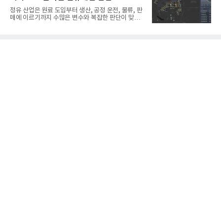
번에 투입된 무인 자율 굴착기는 유럽 대형 건설그룹
정유 산업은 원료 도입부터 생산, 공정 운전, 물류, 판
키바그(KIBAG)의 스위스 투겐 지역 건설 프로젝트에
매에 이르기까지 수많은 변수와 복잡한 판단이 맞물
서 깊이 3m, 폭 12m, 길이 1km 규모의 토목 공사를
리는 구조를 갖고 있다. 작은 변화 하나가 전체 수익성
수행할 예정이다. 해당 장비에는 HD건설기계의 22t
과 운영 효율에 직접적인 영향을 미치는 만큼, 데이터
급 굴착기를 기반으로 HD현대사이트솔루션의 스마
를 얼마나 빠르고 정확하게 연결하고 활용하느냐가
트 굴착기 플랫폼
기업경쟁력을 좌우하는 핵심 요소로 떠오르고 있다.
이러한 환경 속에서 HD현대오일뱅크는 인공지능(AI)
을 단순한 업무 자동화 도구로 보지 않고, 정유사의 밸
류체인(Value Chain) 전반을 연결하고 최적화하는 핵
심 기반으로 활용하고 있다.원유 선택과 도입, 생산계
획, 제품 운영, 물류와 수급, 공정 운전에 이르기까지
각 업무를 개별적으로 바라보는 것이 아니라, 하나의
흐름