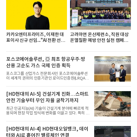
치다.연구소에 따르면 7월 생수 브랜드평판 순위는 삼
다수, 백산수, 동원샘물, 스파클, 아이시스, 에비앙,
몽베스트, 크리스탈, 풀무원샘물, 평창수, 지리산수,
진로 석수,
카카오엔터프라이즈, 이재한 대
고려아연 온산제련소, 직원 대상
표이사 신규 선임..."AI 전환 선
온열질환 예방 안전 실천 캠페인
도"
실시
포스코에어솔루션, 亞 최초 항공우주·방
산용 고순도 가스 국제 인증 획득
포스코그룹 산업가스 전문회사인 포스코에어솔루션
이 세계적 권위의 인증기관인 로이드인증원(LRQA)
으로부터 아시아 지역 최초로 항공우주 및 방산용 고
순도 희귀가스 제조 분야 국제공인 인증인 ‘항공우주·
방산 품질경영시스템(AS9100D)’을 획득했다.포스코
[HD현대의 AI-5] 건설기계 진화…스마트
에어솔루션은 6일 서울 포스코센터에서 김대연 포스
안전 기술부터 무인 자율 굴착기까지
코에어솔루션 대표, 이일형 로이드인증원(LRQA) 한
국지사 대표 등이 참석한 가운데 ‘항공우주·방산 품질
최근 인공지능(AI) 기술이 건설기계 분야에 빠르게 적
경영시스템(AS9100D)’ 인증수여식을 가졌다고 밝혔
용되며 현장 작업 방식에 변화를 이끌고 있다. 특히 무
다.포스코에어솔루션이 획득한 AS9100D는 국제 품
인 자율화 기술은 작업 효율을 획기적으로 높이며 스
질경영시스템 표준(ISO 9001)을 기반으로 항공우주
마트 건설 현장 구현을 앞당기고 있다.HD현대사이트
및 방위산업의 엄격한 특수 요구사항을 반영한 글로
솔루션은 최근 스위스 건설 현장에서 무인 자율 굴착
[HD현대의 AI-4] HD현대오일뱅크, 데이
벌 표준이다. 특히 미세
기를 투입했다. 실제 공사를 진행한 것은 처음으로, 건
터와 AI로 흩어진 밸류체인 연결
설장비 자율화 기술의 새로운 이정표를 제시했다.이